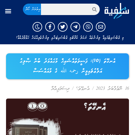
އިތުރަށް ހޯދާ
މި ވެބްސައިޓުގައިވާ ލިޔުންތައް ނަކަލު ކުރާނަމަ މި ވެބްސައިޓަށާއި ލިޔުންތެރިއާއަށް ހަވާލާދެއްވާ!
އެނގޭތަ (10): ފަޟީލަތުއްޝައިޚް މުޙައްމަދު ބުން ޞާލިޙު
އަލްޢުޘައިމީން رحمه الله ގެ މުއައްސަސާ
ދިސަލަފިއްޔާ
/
އެނގޭތަ؟
/
16 ނޮވެމްބަރު 2023