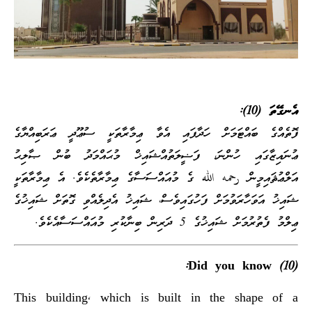
އެނގޭތަ (10):
ފޮތެއްގެ ބައްޓަމަށް ހަދާފައި އެވާ ޢިމާރާތަކީ ސުޢޫދީ ޢަރަބިއްޔާގެ
ޢުނައިޒާގައި ހުންނަ، ފަޟީލަތުއްޝައިޚް މުޙައްމަދު ބުން ޞާލިޙު
އަލްޢުޘައިމީން رحمه الله ގެ މުއައްސަސާގެ ޢިމާރާތެކެވެ. އެ ޢިމާރާތަކީ
ޝައިޚު އަވަހާރަވުމަށް ފަހުގައިވެސް، ޝައިޚު އެދިލެއްވި ގޮތަށް ޝައިޚުގެ
ޢިލްމު ފެތުރުމަށް ޝައިޚުގެ 5 ދަރިން ބިނާކުރި މުއައްސަސާއެކެވެ.
Did you know (10):
This building, which is built in the shape of a