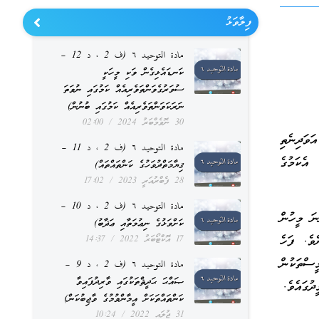
ފިލާވަޅު
مادة التوحيد ٦ (ف 2 ، د 12 –
ކަނޑައެޅިގެން ވަކި މީހަކީ
ސުވަރުގެވަންތަވެރިއެއް ކަމުގައި ނުވަތަ
ނަރަކަވަންތަވެރިއެއް ކަމުގައި ބުނުން)
30 ނޮވެމްބަރު 2024
02:00
ަވަދިނެތި
مادة التوحيد ٦ (ف 2 ، د 11 –
އެކަމުގެ
ޤިޔާމަތްދުވަހުގެ ކަންތައްތައް)
28 ފެބްރުއަރީ 2023
17:02
مادة التوحيد ٦ (ف 2 ، د 10 –
ނަ މީހުން
ކަށްވަޅުގެ ނިޢުމަތާއި ޢަޛާބު)
ެވެ. ފަހެ
17 އޮކްޓޯބަރު 2022
14:37
ީސްތަކުން
مادة التوحيد ٦ (ف 2 ، د 9 –
ޞައްޙަ ޙަދީޘްތަކުގައި ވާރިދުފައިވާ
ުގައެވެ.
ކަންތައްތަކަށް އީމާންވުމުގެ ވާޖިބުކަން)
31 ޖުލައި 2022
10:24