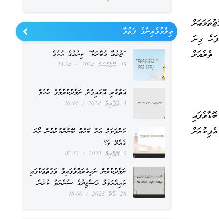
ުތަމަޢަށް
ޢިލްމުވެރިންގެ ފަތުވާ
ފަހެ ގިނަ
ތެރެއަށް
“ޖުމުޢާ މުބާރަކާ” ކިޔުމުގެ ޙުކުމް
15 ނޮވެމްބަރު 2024
23:54
އަތުކުރި އޮޅައިގެން ނަމާދުކުރުމުގެ ޙުކުމް
3 އޭޕްރިލް 2024
20:14
ޑާވެފައި
ފިކުރަށް
ކަންފަތަށް އަޅާ ބޭހެއް ބޭނުންކުރުމުން ރޯދަ
ގެއްލޭ ތަ؟
5 އޭޕްރިލް 2023
07:12
ނަމާދުކުރުން ނަހީކުރައްވާފައިވާ ވަގުތުތަކުގައި
ތަޙިއްޔަތުލް މަސްޖިދުގެ ސުންނަތް ކުރުން
28 މާޗް 2023
18:00