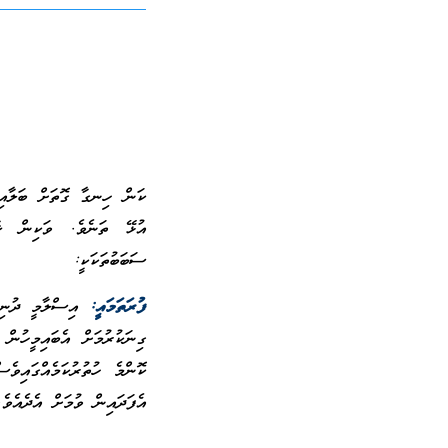
ކަން ހިނގާ ގޮތަށް ބަލާއިރ
އުޅޭ ތަނެވެ. ވަކިން ޚާއ
ސަބަބުތަކަކީ:
ފުރަތަމައީ:
އިސްލާމީ ދުނިޔ
ގިނަކުރުމަށް އެބައިމީހުން
ކޮންމެ ހުތުރުކަމެއްގައިވެ
އެފަދައިން ވުމަށް އެދެއެވެ