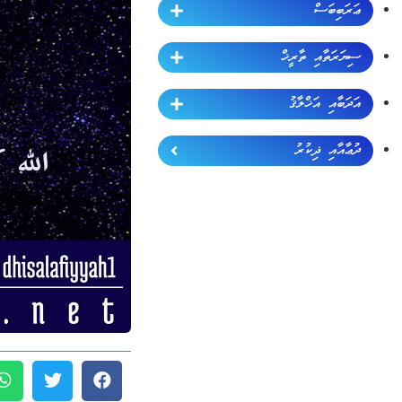
ޢަރަބިބަސް
ސިޔަރަތާއި ތާރީޚް
އަދަބާއި އަޚްލާޤު
ދުޢާއާއި ޛިކުރު