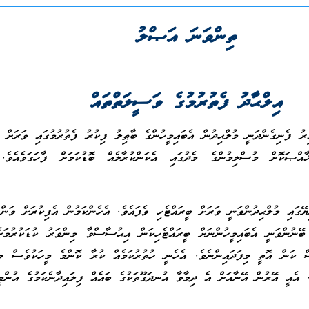
ތިންވަނަ އަޞްލު
އިލްޙާދު ފެތުރުމުގެ ވަސީލަތްތައް
ު ފެނިގެންދަނީ މުލްޙިދުން އެބައިމީހުންގެ ބާޠިލު ފިކުރު ފެތުރުމުގައި ވަރަށް އ
ްޞަކޮށް މުސްލިމުންގެ މެދުގައި އެކަންކުރާލެއް ބޮޑުކަމަށް ފާހަގަވެއެވެ. 
ޭގައި މުލްޙިދުންވަނީ ވަރަށް ބީރައްޓެހި ވެފައެވެ. އެހެންކަމުން އެފިކުރަށް ވަން
 ބޭނުންވަނީ އެބައިމީހުންނަށް ބީރައްޓެހިކަން އިޙުސާސްވާ މިންވަރު ކުޑަކުރުމަށ
ސް ކަން އޮތީ މިފަދައިންނެވެ. އެހެނީ ހުތުރުކަމެއް ކުރާ ކޮންމެ މީހަކުވެސް މ
. އެއީ އޭރުން އޭނާއަށް އެ ދިމާވާ އުނދަގޫތަކުގެ ބައެއް ފިލައިދާނެކަމުގެ އުންމީދ