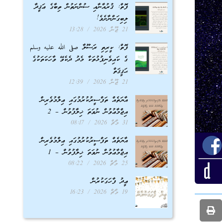
ފޮތް: ޤުރުއާނާއި ސުންނަތުން ތިބާގެ ޢަޤީދާ
ލިބިގަންނާށެވެ!
21 ޖޫން 2026
13:28
ފޮތް: ކީރިތި ރަސޫލާ صلى الله عليه وسلم
ގެ ކައިވެނިފުޅުތަކާ މެދު ދެކެވޭ ވާހަކަތަކުގެ
ޙަޤީޤަތް
21 ޖޫން 2026
12:39
އާޔަތެއް ތަފްސީރުކުރުމުގައި ޢިލްމުވެރިން
އިޖްމާޢުވުން ނުވަތަ ޚިލާފުވުން – 2
31 މާޗް 2026
08:17
އާޔަތެއް ތަފްސީރުކުރުމުގައި ޢިލްމުވެރިން
އިޖްމާޢުވުން ނުވަތަ ޚިލާފުވުން – 1
25 މާޗް 2026
08:22
ޢީދު ފާހަގަކުރުން
19 މާޗް 2026
16:23