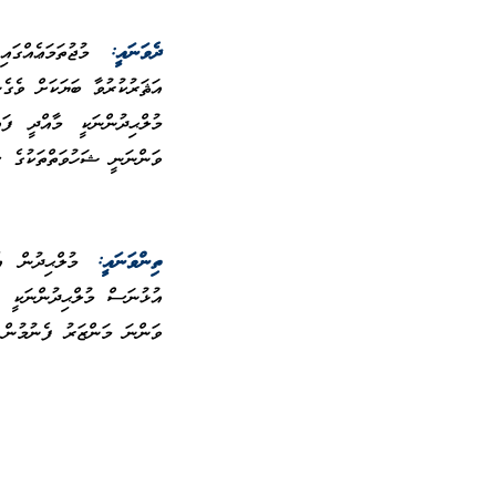
ދެވަނައީ:
މުޖުތަމަޢެއްގަ
އަޘަރުކުރުވާ ބަޔަކަށް ވެގެ
މުލްޙިދުންނަކީ މާއްދީ ފަ
ވަންނަނީ ޝަހުވަތްތަކުގެ ސ
ތިންވަނައީ:
މުލްޙިދުން އ
އުޅުނަސް މުލްޙިދުންނަކީ 
ވަންނަ މަންޒަރު ފެނުމުން 