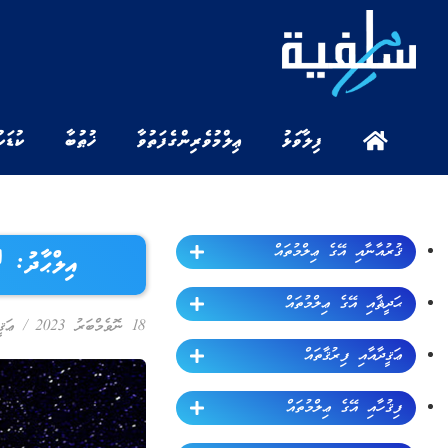
ފިލާވަޅު
ޢިލްމުވެރިންގެ ފަތުވާ
ޚުޠުބާ
ކުޑަކ
ޤުރުއާނާއި އޭގެ ޢިލްމުތައް
އިލްޙާދު: 
ޙަދީޘާއި އޭގެ ޢިލްމުތައް
18 ނޮވެމްބަރު 2023
/
ޢަޤ
ޢަޤީދާއާއި ފިރުޤާތައް
ފިޤުހާއި އޭގެ ޢިލްމުތައް