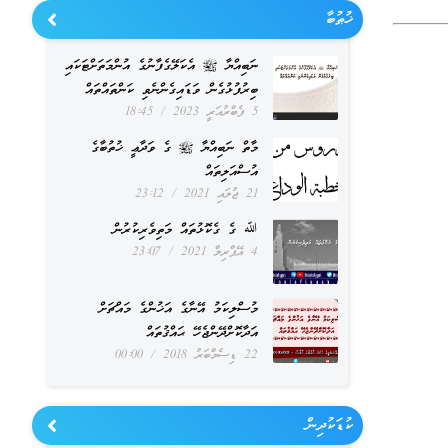
ޚުޠުބާ
ނަބިއްޔާ ﷺ އެކަލޭގެފާނުގެ އުންމަތަށްޓަކައި
ބިރުފުޅުގެން ވަޑައިގެންނެވި ކަންތައްތައް
5 ފެބްރުއަރީ 2023
18:45
މާތް ނަބިއްޔާ ﷺ ގެ ވަދާޢީ ޚުތުބާގެ
އުސްއަލިތައް
21 ޖުލައި 2021
23:12
ﷲ ގެ ގެކޮޅުތައް މަތިވެރިކުރުން
4 އޭޕްރިލް 2021
23:07
މުސްލިކަމު އޭނާގެ އަޚުންގެ މައްޗަށް
އަދާކޮށްދޭންޖެހޭ ޙައްޤުތައް
22 ޑިސެމްބަރު 2018
00:00
ކުޑަކުދިން