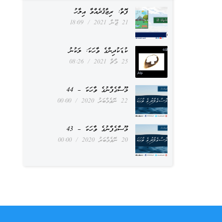
ފޮތް: ރިޒްޤުދެއްވާ އިލާހު
21 ޖޫން 2021
18:09
ކުޑަކުދިންގެ ވާހަކަ: ލަކުނު
25 މާޗް 2021
08:26
މޫސާގެފާނުގެ ވާހަކަ – 44
22 ނޮވެމްބަރު 2020
00:00
މޫސާގެފާނުގެ ވާހަކަ – 43
20 ނޮވެމްބަރު 2020
00:00