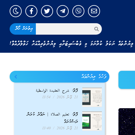
އިތުރަށް ހޯދާ
ލިޔުންތައް ނަކަލު ކުރާނަމަ މި ވެބްސައިޓަށާއި ލިޔުންތެރިއާއަށް ހަވާލާދެއްވާ!
ފަހުގެ ލިޔުންތައް
ފޮތް: شرح العقيدة الواسطية
21 ޖޫން 2026
13:54
ފޮތް: تعليم الصلاة | ނަމާދު ކުރަން
ދަސްކުރަމާ
21 ޖޫން 2026
13:40