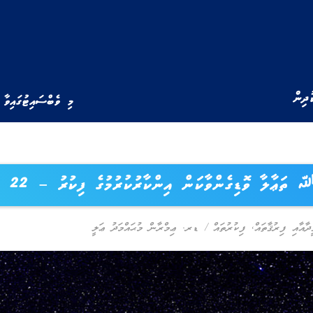
ުދިން
މި ވެބްސައިޓުގައިވާ 
ﷲ ތަޢާލާ ވޮޑިގެންވާކަން އިންކާރުކުރުމުގެ ފިކުރު – 22
ީދާއާއި ފިރުޤާތައް
,
ފިކުރުތައް
/
ޑރ. ޢިމްރާން މުޙައްމަދު ޢަލީ