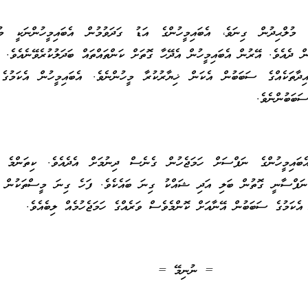
އި މުލްޙިދުން ގިނަވެ، އެބައިމީހުންގެ އަޑު ގަދަވުމުން އެބައިމީހުންނަކީ މުޖ
ން ދެއެވެ. އޭރުން އެބައިމީހުން އެދޭހާ ގޮތަށް ކަންތައްތައް ބަދަލުކުރެވޭނެއެވެ. 
އިދާތަކެއްގެ ސަބަބުން އެކަން ޚިޔާރުކުރާ މީހުންނެވެ. އެބައިމީހުން އެކަމުގެ 
ަބަބުންނެވެ.
ެބައިމީހުންގެ ނަފްސަށް ހަމަޖެހުން ގެނެސް ދިނުމަށް އެދެއެވެ. ކިތަންމެ ބޮ
ނަފްސާނީ ގޮތުން ބަލި އަދި ޝައްކު ގިނަ ބައެކެވެ. ފަހެ ގިނަ މީސްތަކުން އެ
އެކަމުގެ ސަބަބުން އޭނާއަށް ކޮންމެވެސް ވަރެއްގެ ހަމަޖެހުމެއް ލިބެއެވެ.
= ނުނިމޭ =