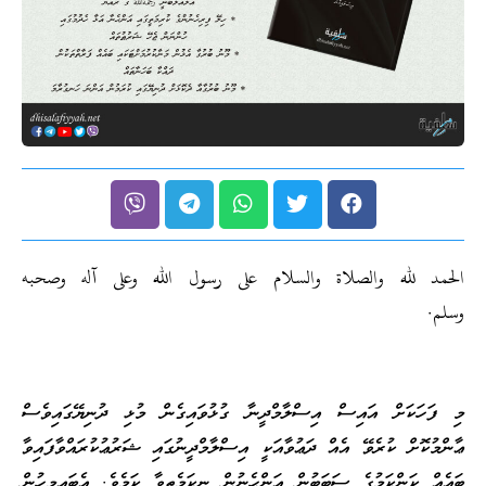
الحمد لله والصلاة والسلام على رسول الله وعلى آله وصحبه
وسلم.
މި ފަހަކަށް އައިސް އިސްލާމްދީނާ ގުޅުވައިގެން މުޅި ދުނިޔޭގައިވެސް
ޢާންމުކޮށް ކުރެވޭ އެއް ދަޢުވާއަކީ އިސްލާމްދީނުގައި ޝަރުޢުކުރައްވާފައިވާ
ބައެއް ކަންކަމުގެ ސަބަބުން އަންހެނުން ނިކަމެތިވާ ކަމެވެ. އެބައިމީހުން