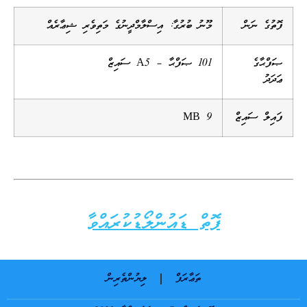
ފޮތުގެ ނަން
މޫނު ބުރުގާ: އިސްލާމްދީނުގެ މަތިވެރި ޝިޢާރެއް
ޞަފްޙާގެ
101 ޞަފްޙާ – A5 ސައިޒް
ޢަދަދު
ފައިލް ސައިޒް
9 MB
ފޮތް ޑައުންލޯޑުކުރައްވާ
ތަޢާރަފް
ލިޔުންތެރިން