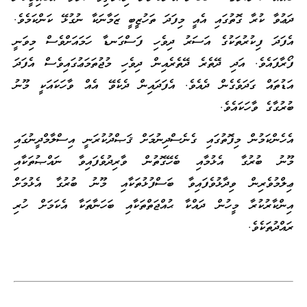
ދަޢުވާ ކުރާ ގޮތުގައި އެއީ މިފަދަ ތަހުޒީބީ ޒަމާނަކާ ނުގުޅޭ ކަންކަމެވެ.
އެފަދަ ފިކުރުތަކުގެ އަސަރު ދިވެހި ފަސްގަނޑާ ހަމައަށްވެސް މިވަނީ
ފޯރާފައެވެ. އަދި ދޭތެރެ ދޭތެރެއިން ދިވެހި މުޖުތަމަޢުގައިވެސް އެފަދަ
އަޑުތައް ގަދަވެގެން ދެއެވެ. އެފަދައިން ދެކެވޭ އެއް ވާހަކައަކީ މޫނު
ބުރުގާގެ ވާހަކައެވެ.
އެހެންކަމުން މިފޮތުގައި ގެނެސްދިނުމަށް ޤަޞްދުކުރަނީ އިސްލާމްދީނުގައި
މޫނު ބުރުގާ އެޅުމާއި ބެހޭގޮތުން ވާރިދުވެފައިވާ ނައްޞުތަކާއި
ޢިލްމުވެރިން ވިދާޅުވެފައިވާ ބަސްފުޅުތަކާއި މޫނު ބުރުގާ އެޅުމަށް
އިންކާރުކުރާ މީހުން ދައްކާ ޙުއްޖަތްތަކާއި ބަހަނާތަކާ އެކަމަށް ހުރި
ރައްދުތަކެވެ.