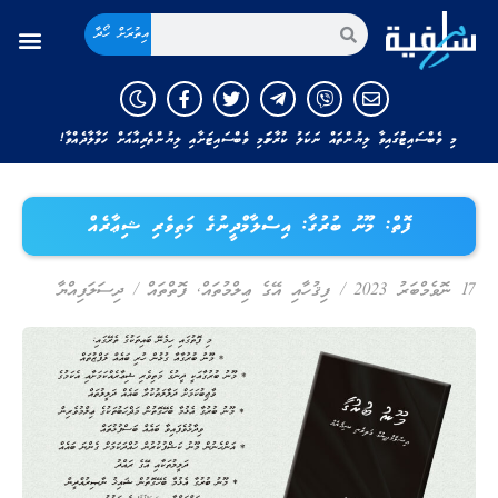
އިތުރަށް ހޯދާ
މި ވެބްސައިޓުގައިވާ ލިޔުންތައް ނަކަލު ކުރާނަމަ މި ވެބްސައިޓަށާއި ލިޔުންތެރިއާއަށް ހަވާލާދެއްވާ!
ފޮތް: މޫނު ބުރުގާ: އިސްލާމްދީނުގެ މަތިވެރި ޝިޢާރެއް
17 ނޮވެމްބަރު 2023
/
ފިޤުހާއި އޭގެ ޢިލްމުތައް
,
ފޮތްތައް
/
ދިސަލަފިއްޔާ