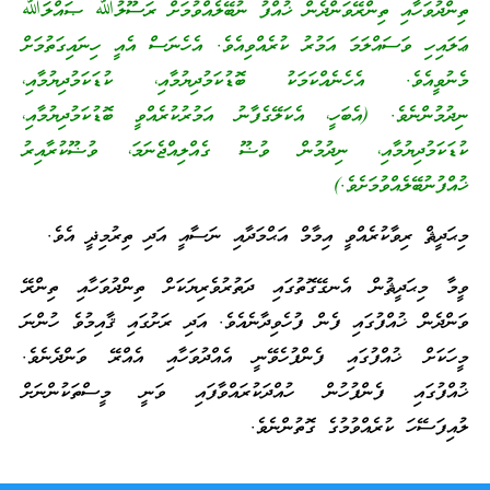
 ތިންރޭވަންދެން ޚުއްފު ނުބޭލެއްވުމަށް ރަސޫލުﷲ ޞައްލަﷲ
އްލަމަ އަމުރު ކުރެއްވިއެވެ. އެހެނަސް އެއީ ހިނައިގަތުމަށް
އެހެނެއްކަމަކު ބޮޑުކަމުދިޔުމާއި، ކުޑަކަމުދިޔުމާއި،
 (އެބަހީ، އެކަލޭގެފާނު އަމުރުކުރެއްވީ ބޮޑުކަމުދިޔުމާއި،
ުމާއި، ނިދުމުން ވުޟޫ ގެއްލިއްޖެނަމަ، ވުޟޫކުރާއިރު
ުމަށެވެ.)
ކުރެއްވީ އިމާމް އަޙްމަދާއި ނަސާއީ އަދި ތިރުމިޛީ އެވެ.
ުން އެނގޭގޮތުގައި ދަތުރުވެރިޔަކަށް ތިންދުވަހާއި ތިންރޭ
ފުގައި ފެން ފުހެވިދާނެއެވެ. އަދި ރަށުގައި ޤާއިމުވެ ހުންނަ
ްފުގައި ފެންފުހެވޭނީ އެއްދުވަހާއި އެއްރޭ ވަންދެނެވެ.
ފެންފުހުން ހުއްދަކުރައްވާފައި ވަނީ މީސްތަކުންނަށް
ރެއްވުމުގެ ގޮތުންނެވެ.