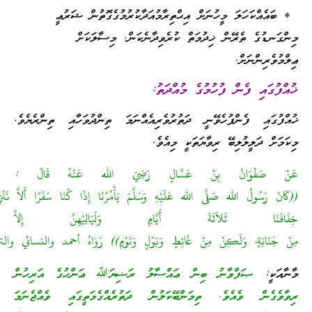
ަ މީހުނަށް އިޙްތިރާމުއަދާކުރުމުގެގޮތުން ޝަރުޢީ
ެރޭން ޚިދުމަތް ކުރެވިދާނެކަން. މިސާލަކަށް
ށް.
ެން ފުހުމުގެ މުއްދަތު:
ެންފުހެވޭނީ ދަތުރުވެރިއެއްނަމަ ތިންދުވަހާއި ތިންރެޔެވެ.
ުލިބޭ ރިވާޔަތަކީ މިއެވެ.
َانْ بِنْ عَسَّالٍ رَضِيَ الله عَنْهُ قَالَ :
لله صَلَّى الله عَلَيْهِ وَسَلَّمَ يَأْمُرُنَا إِذَا كُنَا سَفَرًا أَلاَّ نَنْزِعَ
 ثَلاَثَةَ أَيَّامٍ وَلَيَالِيْهِنَّ إِلاَّ
، وَلَكِنْ مِنْ غَائِطٍ وَبَوْلٍ وَنَوْمٍ)) رَوَاهُ أحمد والنسائي والترمذي وصححه
ފްވާނު ބިން ޢައްސާލު ރަޟިޔަﷲ ޢަންހުގެ އަރިހުން
ެއެވެ. ތިމަންބޭކަލުން ދަތުރެއްގެމަތީގައި ވެއްޖެނަމަ