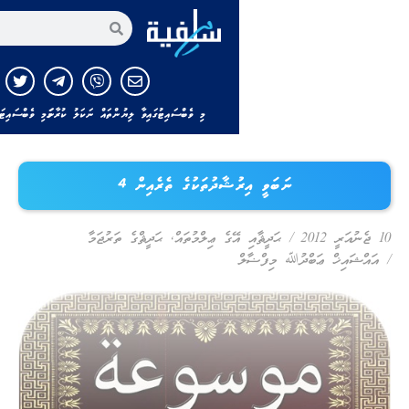
އިތުރަށް ހޯ
މި ވެބްސައިޓުގައިވާ ލިޔުންތައް ނަކަލު ކުރާނަމަ މި ވެބްސައިޓަށާއި ލިޔުންތެރިއާއަށް ހަވ
ނަބަވީ އިރުޝާދުތަކުގެ ތެރެއިން 4
/
ޙަދީޘާއި އޭގެ ޢިލްމުތައް
,
ޙަދީޘްގެ ތަރުޖަމާ
ަބްދުﷲ މިފްޟާލް