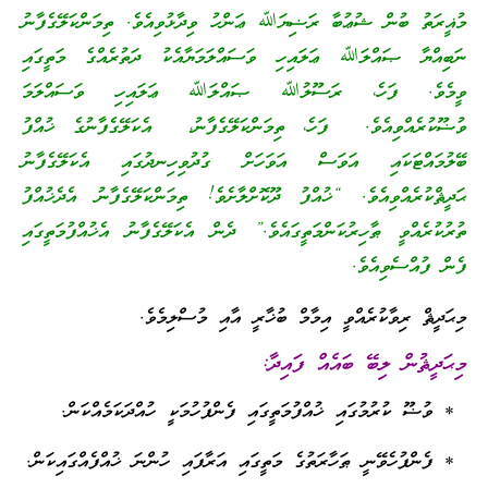
ް ޝުޢުބާ ރަޟިޔަﷲ ޢަންހު ވިދާޅުވިއެވެ. ތިމަންކަލޭގެފާނު
ްލަﷲ ޢަލައިހި ވަސައްލަމަޔާއެކު ދަތުރެއްގެ މަތީގައި
ަހެ، ރަސޫލުﷲ ޞައްލަﷲ ޢަލައިހި ވަސައްލަމަ
އެވެ. ފަހެ، ތިމަންކަލޭގެފާނު، އެކަލޭގެފާނުގެ ޚުއްފު
ައި އަވަސް އަވަހަށް ގުދުވިހިނދުގައި އެކަލޭގެފާނު
ިއެވެ. “ޚުއްފު ދޫކޮށްލާށެވެ! ތިމަންކަލޭގެފާނު އެދެޚުއްފު
ޠާހިރުކަންމަތީގައެވެ.” ދެން އެކަލޭގެފާނު އެޚުއްފުމަތީގައި
އެވެ.
ކުރެއްވީ އިމާމް ބުޚާރީ އާއި މުސްލިމެވެ.
ިބޭ ބައެއް ފައިދާ:
ގައި ޚުއްފުމަތީގައި ފެންފުހުމަކީ ހުއްދަކަމެއްކަން.
ީ ޠަހާރަތުގެ މަތީގައި އަރާފައި ހުންނަ ޚުއްފެއްގައިކަން.