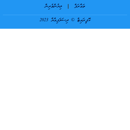
ތަޢާރަފް
ލިޔުންތެރިން
ކޮޕީރައިޓް © ދިސަލަފިއްޔާ 2023