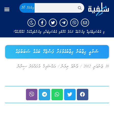
އިތުރަށް ހޯދާ
މި ވެބްސައިޓުގައިވާ ލިޔުންތައް ނަކަލު ކުރާނަމަ މި ވެބްސައިޓަށާއި ލިޔުންތެރިއާއަށް ހަވާލާދެއްވާ!
ޝަރުޢީ ޙިޖާބުން ޙިޖާބުއެޅުމަށް ފަސްޖެހޭ ބައެއް ސަބަބުތައް
18 ޖެނުއަރީ 2012
/
ޢާންމު ލިޔުން
/
އައްޝައިޚް މުޙައްމަދު ސިނާން