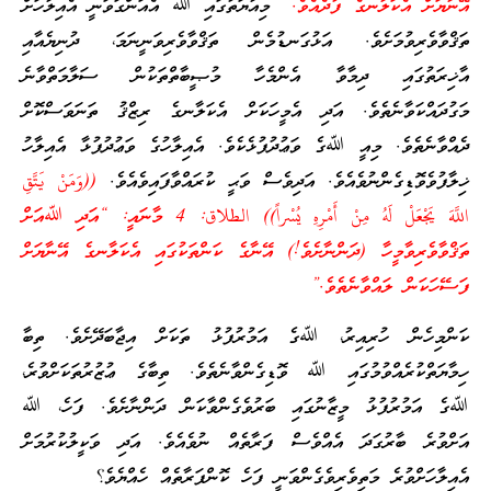
އޭނާޔަށް އެކަލާނގެ ފުދެއެވެ.”
މިއާޔަތުގައި ﷲ އެއަންގަވަނީ އެއިލާހަށް
ތަޤްވާވެރިވުމަށެވެ. އަޅުގަނޑުމެން ތަޤްވާވެރިވަނީނަމަ، ދުނިޔެއާއި
އާޚިރަތުގައި ދިމާވާ އެންމެހާ މުޞީބާތްތަކުން ސަލާމަތްވާނެ
މަގުދައްކަވާނެތެވެ. އަދި އެމީހަކަށް އެކަލާނގެ ރިޒްޤު ތަނަވަސްކޮށް
ދެއްވާނެތެވެ. މިއީ ﷲގެ ވަޢުދުފުޅެކެވެ. އެއިލާހުގެ ވަޢުދުފުޅާ އެއިލާހު
ޚިލާފުވެވޮޑިގެންނުވެއެވެ. އަދިވެސް ވަޙީ ކުރައްވާފައިވެއެވެ.
((وَمَنْ يَتَّقِ
اللَّهَ يَجْعَلْ لَهُ مِنْ أَمْرِهِ يُسْراً)) الطلاق: 4 މާނައީ: “އަދި ﷲއަށް
ތަޤްވާވެރިވާމީހާ (ދަންނާށެވެ!) އޭނާގެ ކަންތަކުގައި އެކަލާނގެ އޭނާޔަށް
ފަސޭހަކަން ލައްވާނެތެވެ.”
ކަންމިހެން ހުރިއިރު، ﷲގެ އަމުރުފުޅު ތަކަށް އިޖާބަދޭށެވެ. ތިބާ
ހިމާޔަތްކުރެއްވުމުގައި ﷲ ވޮޑިގެންވާނެތެވެ. ތިބާގެ ޢުޒުރުތަކަށްވުރެ،
ﷲގެ އަމުރުފުޅު މީޒާނުގައި ބަރުވެގެންވާކަން ދަންނާށެވެ. ފަހެ، ﷲ
އަށްވުރެ ބާރުގަދަ އެއްވެސް ފަރާތެއް ނުވެއެވެ. އަދި ވަކީލުކުރުމަށް
އެއިލާހަށްވުރެ މަތިވެރިވެގެންވަނީ ފަހެ ކޮންފަރާތެއް ހެއްޔެވެ؟