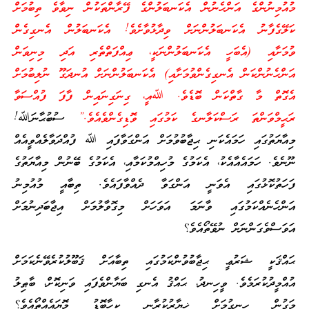
މުއުމިނުންގެ އަންހެނުން އެކަނބަލުންގެ ފޭރާންތަކުން ނިވާވެ ތިބުމަށް
ކަލޭގެފާނު އެކަނބަލުންނަށް ވިދާޅުވާށެވެ! އެކަނބަލުން އެނގިގެން
ވުމަށާއި (އެބަހީ އެކަނބަލުންނަކީ، ޢިއްފަތްތެރި އަދި މިނިވަން
އަންހެނުންކަން އެނގިގެންވުމަށާއި) އެކަނބަލުންނަށް އުނދަގޫ ނުލިބުމަށް
އެގޮތް މާ ގާތްކަން ބޮޑެވެ. ﷲއީ، ގިނަގިނައިން ފާފަ ފުއްސަވާ
ރަޙީމްވަންތަ ރަސްކަލާނގެ ކަމުގައި ވޮޑިގެންވެއެވެ.”
ސުބުޙާނަﷲ!
މިއާޔަތުގައި ހަމައެކަނި ޙިޖާބުވުމަށް އަންގަވާފައި ﷲ ފުއްދަވާލެއްވީއެއް
ނޫނެވެ. ހަމައެއާއެކު، އެކަމުގެ މުހިއްމުކަމާއި، އެކަމުގެ ބޭނުން މިއާޔަތުގެ
ފަހަތުކޮޅުގައި އެވަނީ އަންގަވާ ދެއްވާފައެވެ. ތިބާއީ މުއުމިނު
އަންހެނެއްކަމުގައި ވާނަމަ އަވަހަށް މިގޮވާލުމަށް އިޖާބަދިނުމަށް
އަވަސްވެގަންނަށް ނުވޭތޯއެވެ؟
ޙައްޤަކީ ޝަރުޢީ ޙިޖާބުވުންކަމުގައި ތިބާއަށް ޤަބޫލުކުރެވޭނެކަމަށް
އުއްމީދުކުރަމެވެ. ވީހިނދު، ޙައްޤު އެނގި ބަޔާންވެފައި ވަނިކޮށް، ބާޠިލު
މަގުން ހިނގުމަށް ޚިޔާރުކުރާނީ ކިހާބޮޑު މޮޔައެއްތޯއެވެ؟