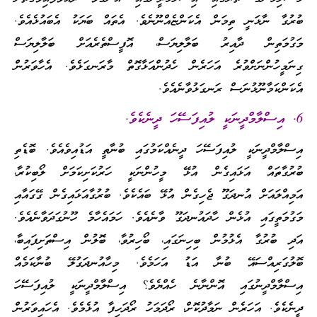
ބުރުގާ ނާޅަނީ ތިމަން އެކަންޏެއްނޫނެވެ. އެތައް ބަޔަކު އެބައުޅެއެވެ.
މަގުމަތިން ދާއިރު ބަލާލިޔަސް، އޮފީސްތެރެއަށް ބަލާލިޔަސް
ގިނަމީހުންނަށްވުރެ އަހަރެން ހެދުންއަޅާގޮތް މާރަނގަޅެވެ. އެހާވަރުން
އެކަންކަމާނޫޅުނަސް ރަނގަޅުވާނެއެވެ.
6. އިސްލާމްދީނަކީ ލުއިފަސޭހަ ދީނެކެވެ.
އިސްލާމްދީނަކީ ލުއިފަސޭހަ ދީނެއްކަމުގައި ބުނާތީ އަޑުއިވެއެވެ. ބޮޑެތި
ބުރުގާތައް އަޅައިގެން އުޅޭ މީހުންނަކީ ހަރުކަށިކަމަށް ލޯބިކުރާ،
އަމިއްލައަށް އުނދަގޫ ޖެހިގެން އުޅޭ ބައެކެވެ. ބުރުގާއަޅައިގެން ގޭގައާއި
މަގުމަތީގައި އުޅެން ހާދައުނދަގޫ ވާނެއެވެ. ހަމައެހާމެ ހޫނުގަދަވާނެއެވެ.
އަދި ބުރުގާ އެޅުމުން ބިހިނަގައި، ބޯހިރުވާ، ބޮލުން އިސްތަށިފައިބާ،
ބޮލުގަރިއްސައޭ ބުނާ އަޑު އަހަމެވެ. މިހާއުނދަގުލޭ ބުނާކަމެއް
އިސްލާމްދީނުގައި އޮންނާނެ ހެއްޔެވެ؟ އިސްލާމްދީނަކީ ލުއިފަސޭހަ
ދީނެކެވެ. އަހަރެން ނަމާދުކޮށް، ރޯދަމަހު ރޯދަހިފާ އުޅެމެވެ. އެހައިވަރުން