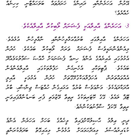
އޭރުން އަހަރެންނާއި ދަރިންގެ ޚަރަދުތައް ބަލަހައްޓާނީ ކިހިނެއް
ހެއްޔެވެ؟
3. އަހަރެންގެ އާއިލާއަކީ ފެޝަނަށް ލޯބިކުރާ އާއިލާއެކެވެ.
އަހަރެންގެ އާއިލާގައި ބުރުގާއަޅާމީހުންނާއި ނާޅާމީހުން އުޅެއެވެ.
މިއެންމެންނަކީވެސް ފެޝަނަށް ވަރަށް ލޯބިކުރާ ބައެކެވެ. ހެދުން
އެޅުމުގައި އެއިރެއްގެ އެންމެ ހިނގާ ފެޝަނަކަށް ޚާއްޞަ ސަމާލުކަމެއްދޭ
ބައެކެވެ. ޕާޓީތަކާއި އެހެނިހެން ހަފްލާތަކުގައި އާއިލާއެންމެން
އެއްވައްތަރުން، އެހަފްލާއަކާގުޅޭގޮތަށް ހެދުން އެޅުމަކީ އާއިލީ
އާދަކާދައެކެވެ. މަންމަވެސް ބުރުގާ އަޅައިގެން ހުއްޓަސް ޖިންސާއި، ބާރު
ޓޮޕް ލައެވެ. ގޭގެ ކޮޓަރިތަކުގެ ރީތިވާ މޭޒުމަތި ފުރި ބަނޑުންލާފައިވަނީ
ރީތިވާ މޭކަޕް ސާމާނުތަކުންނެވެ.
ދީނީ ޢިލްމު ޙާޞިލުކޮށްފައިވާ މީހެއްގެ ބަހަށް އަހަރެން އެންމެ
ކުޑައިރުއްސުރެ މިއަދާހަމައަށް އުޅެމުން މިއައިގޮތް ބަދަލުކުރަންވީ