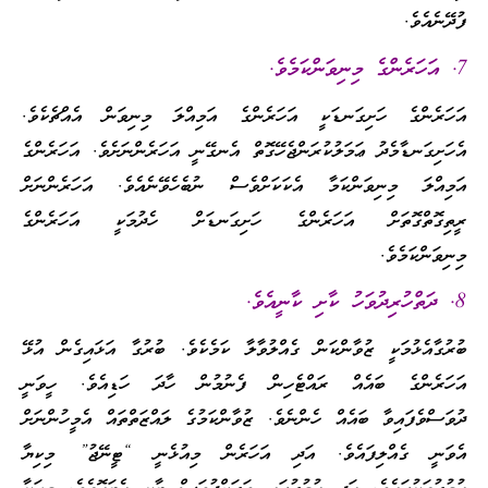
ފުދޭނެއެވެ.
7. އަހަރެންގެ މިނިވަންކަމެވެ.
އަހަރެންގެ ހަށިގަނޑަކީ އަހަރެންގެ އަމިއްލަ މިނިވަން އެއްޗެކެވެ.
އެހަށިގަނޑާމެދު ޢަމަލުކުރަންޖެހޭގޮތް އެނގޭނީ އަހަރެންނަށެވެ. އަހަރެންގެ
އަމިއްލަ މިނިވަންކަމާ އެކަކަށްވެސް ނުބެހެވޭނެއެވެ. އަހަރެންނަށް
ރީތިގޮތްގޮތަށް އަހަރެންގެ ހަށިގަނޑަށް ހެދުމަކީ އަހަރެންގެ
މިނިވަންކަމެވެ.
8. ދަތްހުރިދުވަހު ކާށި ކާނީއެވެ.
ބުރުގާއެޅުމަކީ ޒުވާންކަން ގެއްލުވާލާ ކަމެކެވެ. ބުރުގާ އަޅައިގެން އުޅޭ
އަހަރެންގެ ބައެއް ރައްޓެހިން ފެނުމުން ހާދަ ހަޑިއެވެ. ހީވަނީ
ދުވަސްވެފައިވާ ބައެއް ހެންނެވެ. ޒުވާންކަމުގެ ލައްޒަތްތައް އެމީހުންނަށް
އެވަނީ ގެއްލިފައެވެ. އަދި އަހަރެން މިއުޅެނީ “ޓީނޭޖު” މިކިޔާ