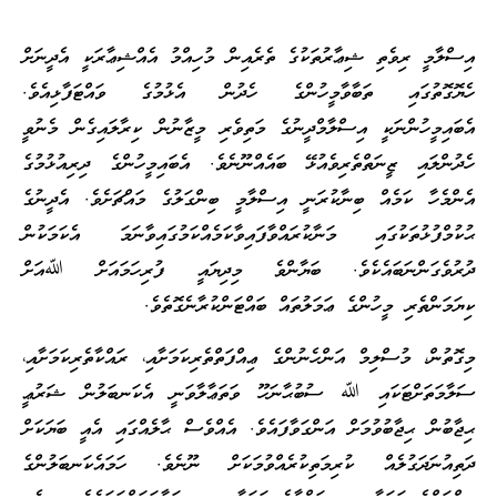
އިސްލާމީ ރިވެތި ޝިޢާރުތަކުގެ ތެރެއިން މުހިއްމު އެއްޝިޢާރަކީ އެދީނަށް
ހެޔޮގޮތުގައި ތަބާވާމީހުންގެ ހެދުން އެޅުމުގެ ވައްޓަފާޅިއެވެ.
އެބައިމީހުންނަކީ އިސްލާމްދީނުގެ މަތިވެރި މީޒާނުން ކިރާލައިގެން މެނުވީ
ހެދުންލައި ޒީނަތްތެރިވެއުޅޭ ބައެއްނޫނެވެ. އެބައިމީހުންގެ ދިރިއުޅުމުގެ
އެންމެހާ ކަމެއް ބިނާކުރަނީ އިސްލާމީ ބިންގަލުގެ މައްޗަށެވެ. އެދީނުގެ
ޙުކުމްފުޅުތަކުގައި މަނާކުރައްވާފައިވާކަމެއްކަމުގައިވާނަމަ އެކަމަކުން
ދުރުވެގަންނަބައެކެވެ. ބަޔާންވެ މިދިޔައީ ފުރިހަމައަށް ﷲއަށް
ކިޔަމަންތެރި މީހުންގެ ޢަމަލުތައް ބައްޓަންކުރާނެގޮތެވެ.
މިގޮތުން، މުސްލިމް އަންހެނުންގެ ޢިއްފަތްތެރިކަމަށާއި، ރައްކާތެރިކަމަށާއި،
ސަލާމަތަށްޓަކައި ﷲ ސުބުޙާނަހޫ ވަތަޢާލާވަނީ އެކަނބަލުން ޝަރުޢީ
ޙިޖާބުން ޙިޖާބުވުމަށް އަންގަވާފައެވެ. އެއްވެސް ޙާލެއްގައި އެއީ ބަޔަކަށް
ދަތިއުނަދަގުލެއް ކުރިމަތިކުރެއްވުމަކަށް ނޫނެވެ. ހަމައެކަނބަލުންގެ