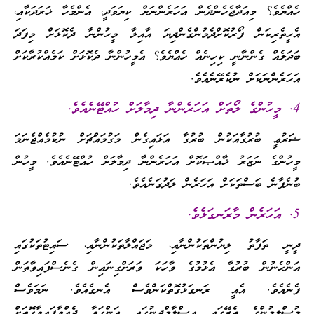
ހެއްޔެވެ؟ މިއަދާޖެހެންދެން އަހަރެންނަށް ކިޔަވަދީ، އެންމެހާ ޚަރަދަކާއި،
އެހީތެރިކަން ފޯރުކޮށްދެމުންގެންދިޔަ އާއިލާ މީހުންނާ ދެކޮޅަށް މިފަދަ
ބަދަލެއް ގެންނާނީ ކިހިނެއް ހެއްޔެވެ؟ އެމީހުންނާ ދެކޮޅަށް ކަމެއްކުރާކަށް
އަހަރެންނަކަށް ނުކެރޭނެއެވެ.
4. މީހުންގެ ލޯތަށް އަހަރެންނާ ދިމާލަށް ހުއްޓޭނެއެވެ.
ޝަރުޢީ ބުރުގާއަކުން ބުރުގާ އަޅައިގެން މަގުމައްޗަށް ނުކުމެއްޖެނަމަ
މީހުންގެ ނަޒަރު ޚާއްޞަކޮށް އަހަރެންނާ ދިމާލަށް ހުއްޓޭނެއެވެ. މީހުން
ބުނެފާނެ ބަސްތަކަށް އަހަރެން ލަދުގަނެއެވެ.
5. އަހަރެން މާރަނގަޅެވެ.
ދީނީ ތަފާތު ލިޔުންތަކުންނާއި، މަޖައްލާތަކުންނާއި، ސައިޓުތަކުގައި
އަންހެނުން ބުރުގާ އެޅުމުގެ ވާހަކަ ވަރަށްގިނައިން ގެނެސްފައިވާތަން
ފެނެއެވެ. އެއީ ރަނގަޅުގޮތްކަންވެސް އެނގެއެވެ. ނަމަވެސް
މުސްލިމުންގެ ތެރޭގައި އިސްލާމްދީނުގައި އަންގަވާ ދެއްވާފައިވާގޮތަށް