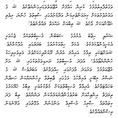
ވަގުތުފާއިތުވުމުގެ ކުރިން ޙައްޤަށް ރުޖޫޢަވެވަޑައިގަންނަވާށެވެ. ﷲ ގެ
އަމުރުފުޅުތަކަށް ކިޔަމަންތެރިކަން އަދާކުރުމުގައި ސާބިތުވެ ހުންނަ، ރިވެތި
ނަމޫނާއަކަށް ވާށެވެ. ﷲ ތިބާއަށް ރަޙްމަތް ލައްވާނެތެވެ!
ޝަރުޢީ ޙިޖާބު އެޅުމުގެ ސަބަބުން މުޞީބާތްތަކެއް ޖެހުމަކީ
އެކަށީގެންވާކަމެކެވެ. އެކަމާ ހިތާމަކުރުމުގެ ބަދަލުގައި އުފާކުރާށެވެ.
ﷲއަށްޓަކައި ތިމާގެ އަމިއްލަ އެދުން ދޫކުރާމީހަކަށްވުރެ މަތިވެރިމީހަކު
ހުންނާނެތޯއެވެ؟ އެފަދަ މުޞީބާތުގެ ދަނޑިވަޅުތަކުގައި، ﷲ އަށް
ރުޖޫޢަވުމުގެ ވަރުގަދަ ވާފަށުގައި ހިއްޕަވާށެވެ. އަބަދުވެސް ﷲ ގެ
ނަޞްރު ލިބޭނީ އެއިލާހުގެ މަގުގައި ޘާބިތުވާ މީހުންނަށްކަން ހަނދާން
ބަހައްޓަވާށެވެ. އެދިމާވާ މުޞީބާތްތަކަށް ކެތްކުރުމަކީ، ތިބާގެ ހެޔޮކަމުގެ
ތިލަފަތް އިންތިހާއަށް ބަރުވެގެންދާނެކަމެއްކަން ދަންނާށެވެ. ތިބާ ފަދަ
ކިތައްތައް ޞާލިޙު މުސްލިމް އަންހެނުން އެގޮތުގައި އުޅޭނެކަން
ވިސްނާލައްވާށެވެ.