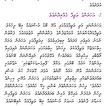
އުފެދެއެވެ.
2. އަހަރެންގެ ވަޒީފާ ގެއްލިދާނެއެވެ.
އަހަރެންނަކީ މަތީ ވަޒީފާއެއްގައި އުޅޭ، ބޮޑު މުސާރައެއް ލިބޭ މީހެކެވެ.
ވަޒީފާއަދާކުރާތަނުގެ މުވައްޒަފުންގެ ފަރާތުންނާއި މުޖުތަމަޢުގެ ފަރާތުން
ނުހަނު މަތިވެރި ޤަދަރެއް ލިބިފައިވެއެވެ. މިވަޒީފާއަކީ އަހަރެން ވަރަށް
ހިތްހަމަޖެހޭ ވަޒީފާއެކެވެ. މީހުންގެ ހިތްތަކުގައި އަހަރެންނަށް ދެވިފައިވާ
ލޯތްބާއި އިޙްތިރާމު އަބަދުވެސް އެގޮތުގެމަތީ ދެމިއޮންނަން ބޭނުމެވެ.
މިއެންމެހާ ކަމެއް، ބޮލުގައި އަޅާލާ “ފޮތިގަނޑަކަށްޓަކައި” ނަގާލުމަކީ
އަހަރެންނަށް ވާނޭ ކަމެއް ނޫނެވެ. އެފަދަ ގޮތަކަށް ހުރެ ރަސްމީ
ބައްދަލުވުންތަކާއި އިޖްތިމާޢީ ކަންތައްތަކުގައި އަހަރެން އުޅޭނީ ކިހިނެއް
ހެއްޔެވެ؟ މީހުން އަހަރެންނާމެދު ބުނާނީ ކީކޭ ހެއްޔެވެ؟ އަހަރެންނާމެދު
މީހުން ދެކެމުން އައިގޮތް މުޅިން ބަދަލުވެދާނެއެވެ. އަހަރެން ވަޒީފާއިން
ކަނޑާލަ ފާނެއެވެ. ރަނގަޅު މުސާރައެއް ލިބޭ ވަޒީފާއެއް ނުލިބޭނެއެވެ.