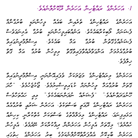
1. އަހަރެންގެ ރައްޓެހިން އަހަރެން ދޫކޮށްލާނެއެވެ.
އަހަރެންގެ ރައްޓެހިންގެ ތެރެއިން ބައެއް މީހުންނަކީ ބުރުގާނާޅާ
ފެޝަނަށް ލޯބިކުރާބައެކެވެ. އަނެއްބައިމީހުންނަކީ ބުރުގާ އެޅިނަމަވެސް
ފެޝަނެއްގެގޮތުން ބުރުގާ އަޅާ ބައެކެވެ. އިސްލާމްދީނުގައިވާ
ބުރުގާއެޅުމަށް އަންގަވާދެއްވާފައިވާގޮތާ މިމީހުން ބުރުގާ އަޅާ ގޮތާ
ޚިލާފެވެ.
އަހަރެންގެ މިރައްޓެހިންގެ މަޖަލަކަށް ވެފައިއޮންނަނީ އިސްލާމްދީނުގައިވާ
ގޮތަށް ބުރުގާއަޅާ މީހުންނަށް ކުޑައިމީސްކިޔުމެވެ. ޖޯކުޖެހުމެވެ. “ހާދަ
ހޫނުގަދަވާނެއެވެ.” “ފެޝަނެއް ނުދަންނަބައެކެވެ.” މިއީ ހައްތަހާވެސް
އަހަރެންގެ ރައްޓެހިންގެ ދޫމަތީ ބަސްތަކެވެ. އަހަރެން ޝަރުޢީ ބުރުގާއެއް
އަޅައިފިނަމަ، ރައްޓެހިންގެ މިމަލާމާތުގެ ބަސްތަކަށް ކެތްކުރާނީ ކިހިނެއް
ހެއްޔެވެ؟ މިގޮތަށް އެމީހުން އަހަރެންނާ ދިމާކުރާކަށް ނޭދެމެވެ. އެމީހުން
އަހަރެން ބާކީކޮށް އެއްފަރާތްކޮށްލާނެކަމުގެ ބިރު އަހަރެންގެ ހިތުގައި