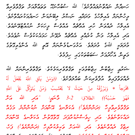
ހަނދާން ނައްތާނުލައްވާށެވެ! ﷲ ސުބުޙާނަހޫ ވަތަޢާލާއަށް ތަޤްވާވެރިވާ
މީހުންނަށް އެއިލާހުގެ މަދަދާއި ނަޞްރު ލިބޭނެކަން ހަނދުމަކުރައްވާށެވެ.
އެއިލާހު ދެއްވަން ހުރި އެއްޗެއް އެއްވެސް މީހަކަށް ނުހުއްޓުވޭނެއެވެ.
އަދި އެއިލާހު މަނާ ކުރެއްވި އެއްޗެއް ދެވޭނެ ހަމައެކަކުވެސް ނުވެއެވެ.
މުދަލަކީ ﷲގެ މުދަލެވެ. އަޅުގަނޑުމެންނަށް އޮތީ ﷲ އެންގެވިގޮތުގެ
މަތީން އެހޯދުމަށް ސަބަބުތަކުގައި ހިފުމެވެ.
ޝަރުޢީ ޙިޖާބުން ޙިޖާބުވުމަކީ ތަޤްވާވެރިކަމެކެވެ. ތަޤްވާވެރިންނަށް ﷲ
ދެއްވަވާފައިވާ އުފާވެރިކަން ބައްލަވާށެވެ.
((وَمَنْ يَتَّقِ اللَّهَ يَجْعَلْ لَهُ
مَخْرَجاً * وَيَرْزُقْهُ مِنْ حَيْثُ لا يَحْتَسِبُ وَمَنْ يَتَوَكَّلْ عَلَى اللَّهِ
فَهُوَ حَسْبُهُ)) الطلاق: 2-3 މާނައީ: “އަދި ﷲ އަށް
ތަޤްވާވެރިވާމީހާ (ދަންނާށެވެ!) އެކަލާނގެ އޭނާޔަށް ނުކުންނާނެ މަގެއް
ދައްކަވާނެތެވެ. އަދި ހީވެސްނުކުރާފަދަ ގޮތްގޮތުން އެކަލާނގެ އޭނާޔަށް
ރިޒްޤު ދެއްވާނެތެވެ. އަދި ﷲއަށް ވަކީލުކުރާމީހާ (ދަންނާށެވެ!) ފަހެ،