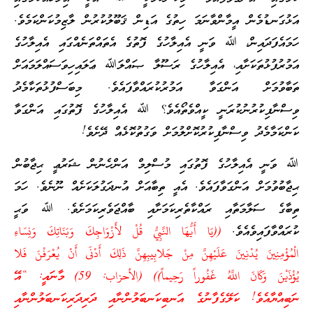
އަޅުގަނޑުމެން އީމާންވާނަމަ ހިތުގެ އަޑިން ޤަބޫލުކުރުން ލާޒިމުކަންކަމެވެ.
ހަމައެފަދައިން، ﷲ ވަނީ އެއިލާހުގެ ފޮތުގެ އެތައްތަނެއްގައި އެއިލާހުގެ
އަމުރުފުޅުތަކަށާއި، އެއިލާހުގެ ރަސޫލާ ޞައްލަﷲ ޢަލައިހިވަސައްލަމައަށް
ތަބާވުމަށް އަންގަވާ އަމުރުކުރައްވާފައެވެ. މިބަސްފުޅުތަކާމެދު
ވިސްނާފިކުރުނުކުރަނީ ކީއްވެތޯއެވެ؟ ﷲ އެއިލާހުގެ ފޮތުގައި އަންގަވާ
ކަންކަމާމެދު ވިސްނާފިކުރުކޮށްލުމަށް ވަގުތުކޮޅެއް ދޭށެވެ!
ﷲ ވަނީ އެއިލާހުގެ ފޮތުގައި މުސްލިމް އަންހެނުން ޝަރުޢީ ޙިޖާބުން
ޙިޖާބުވުމަށް އަންގަވާފައެވެ. އެއީ ތިބާއަށް އުނދަގުލަކަށެއް ނޫނެވެ. ހަމަ
ތިބާގެ ސަލާމަތާއި ރައްކާތެރިކަމަށާއި ބާއްޖަވެރިކަމަށެވެ. ﷲ ވަޙީ
ކުރައްވާފައިވެއެވެ.
((يَا أَيُّهَا النَّبِيُّ قُلْ لأَزْوَاجِكَ وَبَنَاتِكَ وَنِسَاءِ
الْمُؤْمِنِينَ يُدْنِينَ عَلَيْهِنَّ مِنْ جَلابِيبِهِنَّ ذَلِكَ أَدْنَى أَنْ يُعْرَفْنَ فَلا
يُؤْذَيْنَ وَكَانَ اللَّهُ غَفُوراً رَحِيماً)) (الأحزاب: 59) މާނައީ: “އޭ
ނަބިއްޔާއެވެ! ކަލޭގެފާނުގެ އަނބިކަނބަލުންނާއި ދަރިދަރިކަނބަލުންނާއި