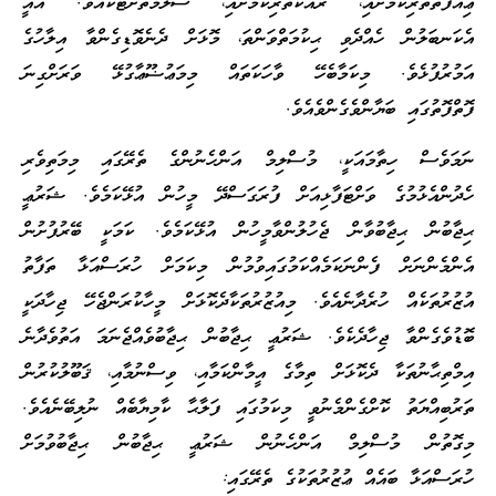
ޢިއްފަތްތެރިކަމަށާއި، ރައްކާތެރިކަމަށާއި، ސަލާމަތަށްޓަކައެވެ. އެއީ
އެކަނބަލުން ހެއްދެވި ޙިކުމަތްވަންތަ، މޮޅަށް ދެނެވޮޑިގެންވާ އިލާހުގެ
އަމުރުފުޅެވެ. މިކަމާބެހޭ ވާހަކަތައް މިމަޢުޟޫޢާގުޅޭ ވަރަށްގިނަ
ފޮތްފޮތުގައި ބަޔާންވެގެންވެއެވެ.
ނަމަވެސް ހިތާމައަކީ، މުސްލިމް އަންހެނުންގެ ތެރޭގައި މިމަތިވެރި
ހެދުންއެޅުމުގެ ވަށްޓަފާޅިއަށް ފުރަގަސްދޭ މީހުން އުޅޭކަމެވެ. ޝަރުޢީ
ޙިޖާބުން ޙިޖާބުވާން ޖެހުލުންވާމީހުން އުޅޭކަމެވެ. ކަމަކީ ބޭރުފުށުން
އެންމެންނަށް ފެންނަކަމެއްކަމުގައިވުމުން މިކަމަށް ހުރަސްއަޅާ ތަފާތު
އުޒުރުތަކެއް ހުރެދާނެއެވެ. މިއުޒުރުތަކާދެކޮޅަށް މީހާކުރަންޖެހޭ ޖިހާދަކީ
ބޮޑުވެގެންވާ ޖިހާދެކެވެ. ޝަރުޢީ ޙިޖާބުން ޙިޖާބުވެއްޖެނަމަ އަތުވެދާނެ
އިމްތިޙާނުތަކާ ދެކޮޅަށް ތިމާގެ އީމާންކަމާއި، ވިސްނުމާއި، ޤަބޫލުކުރުން
ތަރުބިއްޔަތު ކޮށްގެންމެނުވީ މިކަމުގައި ފަލާޙާ ކާމިޔާބެއް ނުލިބޭނެއެވެ.
މިގޮތުން މުސްލިމް އަންހެނުން ޝަރުޢީ ޙިޖާބުން ޙިޖާބުވުމަށް
ހުރަސްއަޅާ ބައެއް ޢުޒުރުތަކުގެ ތެރޭގައި: