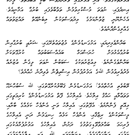
އުމުރުތަކުގައެވެ. އަދި އުމުރުގައި ވަރަށްދުވަސް ބާކީ އެބައޮތެވެ. މީހަކާ
އިނދެފައި، ނުވަތަ މުސްކުޅިވުމުން ތަވްބާވެފައި ބުރުގާ އަޅާނީއެވެ.
އެހެންނޫނީ ޒުވާންކަމުގެ މިދުވަސްތަކުން ލިބެންއޮތް ލައްޒަތުތައް
ގެއްލިގެންދާނެއެވެ.
ބަޔާންވެމިދިޔައީ، އަޅުގަނޑުމެންގެ މުޖުތަޢުތެރޭގައި، ޝަރުޢީ ބުރުގާއިން
ބުރުގާއެޅުމަށް ހުރަސްއަޅާ ބައެއްސަބަބުތައް ކުރުގޮތަކަށް
ބަޔާންވެގެންނެވެ. މިޢުޒުރުތަކުގެ ސަބަބުން ނުވަތަ މީގެން ޢުޒުރެއް
މެދުވެރިވުމުން ﷲގެ އަމުރުފުޅުން އިސްތިޘްނާ ވެވިދާނެ ހެއްޔެވެ؟
ލޮބުވެތި އުޚުތާއެވެ! އަޅުގަނޑުމެން ޤަބޫލުކުރާގޮތުގައި، ﷲ ސުބުޙާނަހޫ
ވަތަޢާލާއީ ޙައްޤު އިލާހެވެ. އެއިލާހުގެ ފޮތް އަޅުގަނޑުމެންގެ ކުރިމަތީގައި
މިއޮތީ ފެންނާށެވެ. އެފޮތުގައި، އެއިލާހު ވަނީ އެންމެހާ ކަމެއްގެ ބާރާއި،
މީސްތަކުންގެ ރިޒްޤާއި، އެންމެހާ ކަމެއް ހިނގަމުން ދަނީ އެއިލާހުގެ
ފުރިހަމަ ބައްލަވާވޮޑިގަތުމުގެ ދަށުން، އެއިލާހުގެ އަމުރުފުޅާއެކުގައި
ކަމުގައި އަންގަވާފައެވެ. މިކަންކަމަކީ ﷲ އަކީ އިލާހެއްކަމުގައި