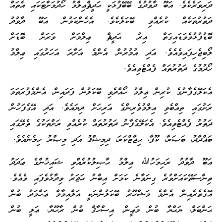
ދަރިވަރެކެވެ. އަބޫ ދާވުދުގެ ބޭބޭފުޅަކީ ޙަދީޘްޢިލްމު ހޯދުމަށްޓަކައި އެތައް
ދަތުރުތަކެއް ކުރެއްވި ބޭކަލެކެވެ. އެހެންކަމުން އަބޫ ދާވުދު
ބޮޑުފުޅުވެވަޑައިގަތް އިރު ޙަދީޘް ޢިލްމަށް ވަރަށް ބޮޑަށް
ލޯބިޖެހިފައިވެއެވެ. އަދި އުމުރުން އެންމެ އަށާރަ އަހަރުގައި ޢިލްމު
ހޯދުމުގެ ދަތުރުތައް ފެއްޓެވިއެވެ.
އެކަލޭގެފާނުގެ ކުރިން ޢިލްމު ހޯއްދެވި ބޭކަލުން ފަދައިން، އެންމެފުރަތަމަ
ރަށުގައި ތިއްބެވި އިލްމުވެރިންގެ އަރިހަށް ދިޔައެވެ. އަދި އޭގެފަހުން
ދަތުރު ފެއްޓެވިއެވެ. އެކަލޭގެފާނު ދަތުރުތައް ކުރެއްވި ރަށްތަކުގެ ތެރޭގައި
ބަޣްދާދު، ބަޞަރާ، ކޫފާ، ޙިޖާޒްކަރަ، ދިމިޝްޤު އަދި މިޞްރު ހިމެނެއެވެ.
އަބޫ ދާވުދު ރަޙިމަހުﷲ ޢިލްމު ޙާޞިލުކުރެއްވި ޝައިޚުންގެ ޢަދަދު
ތިންސަތޭކައަށްވުރެ ގިނަވާނެ ކަމަށް އިބްނު ޙަޖަރު ވިދާޅުވެފައި ވެއެވެ.
އޭގެތެރެއިން އެންމެ މަޝްހޫރު ބޭކަލުންނަކީ އަލްއިމާމް ޢަހްމަދު ބުން
ޙަންބަލް، ޔަޙްޔާ ބުން މަޢީން، އިސްހާޤް ބުން ރާހޫޔާ، ޢަލީ ބުން