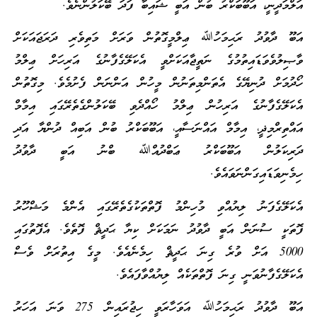
އަލްމަދީނީ، އަބޫބަކްރު ބުން އަބީ ޝައިބާ ފަދަ ބޭކަލުންނެވެ.
އަބޫ ދާވުދު ރަޙިމަހުﷲ ޢިލްމީގޮތުން ވަރަށް މަތިވެރި ދަރަޖައަކަށް
ވާޞިލުވެވަޑައިތުމުގެ ނަތީޖާއަކަށްވީ އެކަލޭގެފާނުގެ އަރިހަށް ޢިލްމު
ހޯދުމަށް ދުނިޔޭގެ އެތަންމިތަނުން މީހުން އަންނަން ފެށުމެވެ. މިގޮތުން
އެކަލޭގެފާނުގެ އަރިހުން ޢިލްމު ހޯއްދެވި ބޭކަލުންގެތެރޭގައި އިމާމް
އައްތިރްމިޛީ، އިމާމް އައްނަސާއީ، އަބޫބަކްރު ބުން އަބިއް ދުންޔާ އަދި
ދަރިކަލުން އަބޫބަކްރު ޢަބްދުއްﷲ ބްނު އަބީ ދާވުދު
ހިމެނިވަޑައިގަންނަވައެވެ.
އެކަލޭގެފަނު ލިޔުއްވި މުހިންމު ފޮތްތަކުގެތެރޭގައި އެންމެ މަޝްހޫރު
ފޮތަކީ ސުނަން އަބީ ދާވުދު ނަމަކަށް ކިޔާ ޙަދީޘް ފޮތެވެ. އެފޮތުގައި
5000 އަށް ވުރެ ގިނަ ޙަދީޘް ހިމެނެއެވެ. މީގެ އިތުރަށް ވެސް
އެކަލޭގެފާނުވަނީ ގިނަ ފޮތްތަކެއް ލިޔުއްވާފައެވެ.
އަބޫ ދާވުދު ރަޙިމަހުﷲ އަވަހާރަވީ ހިޖުރައިން 275 ވަނަ އަހަރު