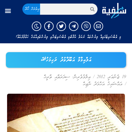
އިތުރަށް ހޯދާ
މި ވެބްސައިޓުގައިވާ ލިޔުންތައް ނަކަލު ކުރާނަމަ މި ވެބްސައިޓަށާއި ލިޔުންތެރިއާއަށް ހަވާލާދެއްވާ!
އަލްއިމާމް އަބޫދާވުދު ރަޙިމަހުﷲ
19 ޖެނުއަރީ 2012
/
ޢިލްމުވެރިން
,
ސިޔަރަތާއި ތާރީޚް
/
އައްޝައިޚު އަޙްމަދު ނާޒިޙް