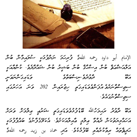
الإمام أبو داود رحمه اللهގެ ފުރިހަމަ ނަންފުޅަކީ ސުލައިމާން ބުން
އަލްއަޝްޢަޘް ބުން އިސްޙާޤް ބުން ބަޝީރު ބުން ޝައްދާދެވެ. ކުންޔާއަކީ
އަބޫ ދާވުދެވެ.ނިސްބަތްވެ ވަޑައިގަންނަވަނީ
ސިޖިސްތާނަށެވެ.އުފަންވެވަޑައިގަތީ ހިޖުރައިން 202 ވަނަ އަހަރުގައި
ސިޖިސްތާނުގައެވެ.
އަބޫ ދާވުދު ރަޙިމަހުﷲ ބޮޑުފުޅުވެވަޑައިގަތީ ޝަރުޢީ ޢިލްމަށް ވަރަށް
އަހައްމިޔަތުކަން ދެއްވާ ޢިލްމީ ޢާއިލާއަކަށެވެ. އެކަލޭގެފާނުގެ ބައްޕާފުޅަކީ
ޙަދީޘްތައް ރިވާކުރެއްވި ބޭފުޅެކެވެ. އަދި حماد بن زيد رحمه اللهގެ