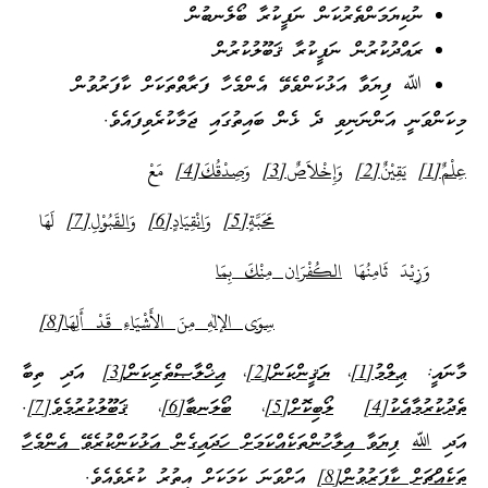
ނުކިޔަމަންތެރުކަން ނަފީކުރާ ބޯލެނބުން
ރައްދުކުރުން ނަފީކުރާ ޤަބޫލުކުރުން
ﷲ ފިޔަވާ އަޅުކަންވެވޭ އެންމެހާ ފަރާތްތަކަށް ކާފަރުވުން
މިކަންވަނީ އަންނަނިވި ދެ ޅެން ބައިތުގައި ޖަމާކުރެވިފައެވެ.
عِلْمٌ
[1]
يَقِيْنٌ
[2]
وَإِخْلاَصٌ
[3]
وَصِدْقُكَ
[4]
مَعْ
مَحَبَّةٍ
[5]
وَانْقِيَادٍ
[6]
وَالقَبُوْلِ
[7]
لَهَا
وَزِيْدَ ثَامِنُهَا
الكُفْرَان مِنْكَ بِمَا
سِوَى الإلهِ مِنَ الأَشْيَاءِ قَدْ أَلِهَا
[8]
މާނައީ:
ޢިލްމު
[1]
،
ޔަޤީންކަން
[2]
،
އިޚްލާޞްތެރިކަން
[3]
އަދި ތިބާ
ތެދުކުރުމާއެކު
[4]
ލޯބިކޮށް
[5]
،
ބޯލަނބާ
[6]
،
ޤަބޫލުކުރުމެވެ
[7]
.
އަދި
ﷲ
ފިޔަވާ އިލާހުންތަކެއްކަމަށް ހަދައިގެން އަޅުކަންކުރެވޭ އެންމެހާ
ތަކެއްޗަށް ކާފަރުވުން
[8]
އަށްވަނަ ކަމަކަށް އިތުރު ކުރެވެއެވެ.