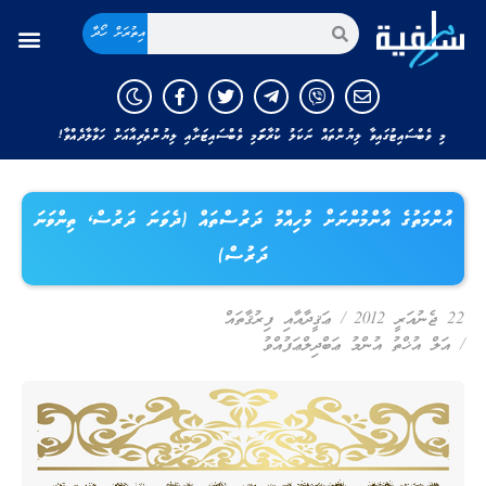
އިތުރަށް ހޯދާ
މި ވެބްސައިޓުގައިވާ ލިޔުންތައް ނަކަލު ކުރާނަމަ މި ވެބްސައިޓަށާއި ލިޔުންތެރިއާއަށް ހަވާލާދެއްވާ!
އުންމަތުގެ އާންމުންނަށް މުހިއްމު ދަރުސްތައް (ދެވަނަ ދަރުސް، ތިންވަނަ
ދަރުސް)
22 ޖެނުއަރީ 2012
/
ޢަޤީދާއާއި ފިރުޤާތައް
/
އަލް އުޚްތު އުންމު ޢަބްދިލްޢަފުއްވު