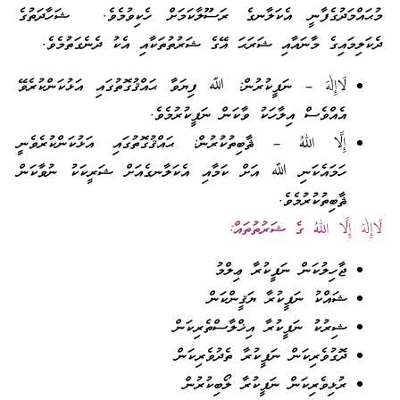
މުޙައްމަދުގެފާނީ އެކަލާނގެ ރަސޫލާކަމަށް ހެކިވުމެވެ. ޝަހާދަތުގެ
ދެކަލިމައިގެ މާނައާއި ޝަރަޙަ އޭގެ ޝަރުތުތަކާއި އެކު ދެނެގަތުމެވެ.
لَاإِلٰهَ – ނަފީކުރުން: ﷲ ފިޔަވާ ޙައްޤުގޮތުގައި އަޅުކަންކުރެވޭ
އެއްވެސް އިލާހަކު ވާކަން ނަފީކުރުމެވެ.
إِلَّا اللهُ – ޘާބިތުކުރުން: ޙައްޤުގޮތުގައި އަޅުކަންކުރެވެނީ
ހަމައެކަނި ﷲ އަށް ކަމާއި އެކަލާނގެއަށް ޝަރީކަކު ނުވާކަން
ޘާބިތުކުރުމެވެ.
لَاإِلٰهَ إِلَّا اللهُ ގެ ޝަރުތުތައް:
ޖާހިލުކަން ނަފީކުރާ ޢިލްމު
ޝައްކު ނަފީކުރާ ޔަޤީންކަން
ޝިރުކު ނަފީކުރާ އިޚްލާސްތެރިކަން
ދޮގުވެރިކަން ނަފީކުރާ ތެދުވެރިކަން
ރުޅިވެރިކަން ނަފީކުރާ ލޯބިކުރުން