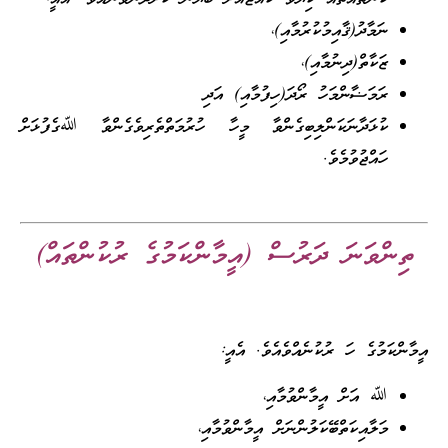
ނަމާދު(ޤާއިމުކުރުމާއި)،
ޒަކާތް(ދިނުމާއި)،
ރަމަޟާންމަހު ރޯދަ(ހިފުމާއި) އަދި
ކުޅަދާނަކަންލިބިގެންވާ މީހާ ހުރުމަތްތެރިވެގެންވާ ﷲގެފުޅަށް
ހައްޖުވުމެވެ.
ތިންވަނަ ދަރުސް (އީމާންކަމުގެ ރުކުންތައް)
އީމާންކަމުގެ ހަ ރުކުނެއްވެއެވެ. އެއީ:
ﷲ އަށް އީމާންވުމާއި،
މަލާއިކަތްބޭކަލުންނަށް އީމާންވުމާއި،