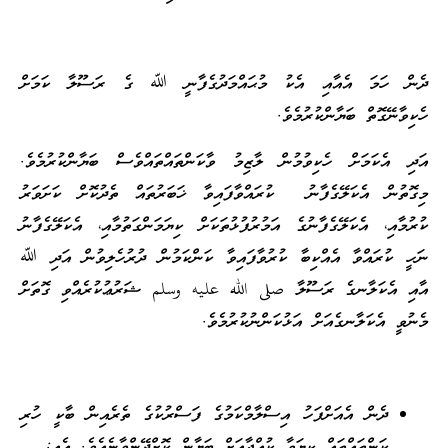
ދެން ހަމަ އެއާއި އެކު މުޙައްމަދުގެފާނީ ﷲ ގެ ރަސޫލާ ކަމަށް
ހެކިވާނޭގޮތް ބަޔާންކުރުމެވެ.
އަދި އެކަމަށް ހެކިވުމުން ލާޒިމު ވާކަންތައްތައްވެސް ބަޔާންކުރުމެވެ.
މިގޮތުން އެކަލޭގެފާނު ކުރައްވާފައިވާ ޚަބަރުތައް ތެދުކޮށް ކަށަވަރު
ކުރުމާއި، އެކަލޭގެފާނުގެ އަމުރުފުޅުތަކަށް ކިޔަމަންގަތުމާއި، އެކަލޭގެފާނު
ނަހީ ކުރައްވާ އެއްކިބާ ކުރުވާފައިވާ ކަންކަމުން ދުރުހެލިވުން އަދި ﷲ
އާއި އެކަލާނގެ ރަސޫލާ صلى الله عليه وسلم ޝަރުޢުކުރެއްވި ގޮތަށް
މެނުވީ އެކަލާނގެއަށް އަޅުކަންނުކުރުމެވެ.
ދެން އެއަށްފަހު އިސްލާމްކަމުގެ ފަސްރުކުގެ ތެރެއިން ބާކީ ހުރި
ކަންތައްތައް ކިޔަވާ ކުއްޖާއަށް ބަޔާން ކޮށްދޭންވާނެއެވެ. އެއީ: