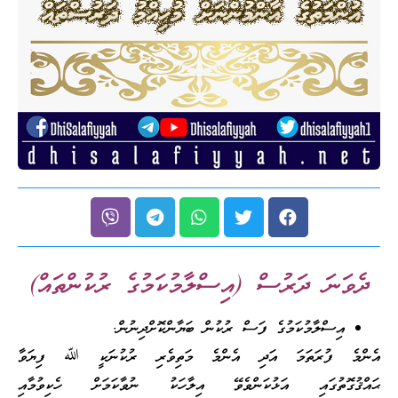
ދެވަނަ ދަރުސް (އިސްލާމުކަމުގެ ރުކުންތައް)
އިސްލާމުކަމުގެ ފަސް ރުކުން ބަޔާންކޮށްދިނުން.
އެންމެ ފުރަތަމަ އަދި އެންމެ މަތިވެރި ރުކުނަކީ ﷲ ފިޔަވާ
ޙައްޤުގޮތުގައި އަޅުކަންވެވޭ އިލާހަކު ނުވާކަމަށް ހެކިވުމާއި