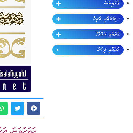
ޢަރަބިބަސް
ސިޔަރަތާއި ތާރީޚް
އަދަބާއި އަޚްލާޤު
ދުޢާއާއި ޛިކުރު
ހަތަރުވަނަ ދަރ