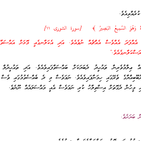
ެއްވިއެވެ.
ءٌ وَهُوَ السَّمِيعُ البَصِيرُ ﴾ [سورة الشورى ١١]
ެއްފަދަ އެއްވެސް އެއްޗެއް ނުވެއެވެ. އަދި އެކަލާނގެއީ މޮޅަށް އައްސަވާވޮޑ
ރަސްކަލާނގެއެވެ.”
އް ޢިލްމުވެރިން ތައުޙީދު ދެބަޔަކަށް ބައްސަވާފައިވެއެވެ. އަދި ތައުޙީދުލް 
ުބޫބިއްޔާގެ ތެރޭގައި ހިމަނާފައިވެއެވެ. ނަމަވެސް މި ދެ ބެއްސެވުމުގައި ވެސް
އި މީހުން ދެގޮތަށް އިސްތިލާހު ކުރި ނަމަވެސް އެއީ މައްސަލައެއް ނޫނެވެ.
 ބަޔަށެވެ.