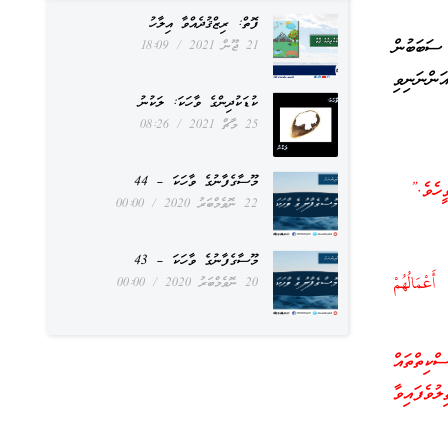
ފޮތް: ރިޒްޤުދެއްވާ އިލާހު
ސަބަބުން
21 ޖޫން 2021
18:09
ންނަނިވި
ކުޑަކުދިންގެ ވާހަކަ: ލަކުނު
25 މާޗް 2021
08:26
މޫސާގެފާނުގެ ވާހަކަ – 44
ހެވެ.”
22 ނޮވެމްބަރު 2020
00:00
މޫސާގެފާނުގެ ވާހަކަ – 43
عْمَالُهُمْ
20 ނޮވެމްބަރު 2020
00:00
ކިތްތައް
ުވެފައިވާ