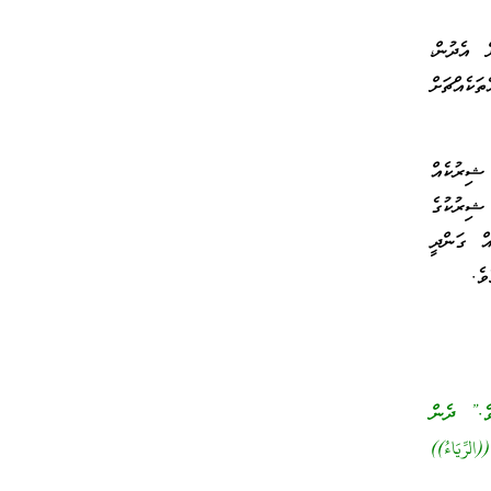
 އެދުން،
ަކެއްޗަށް
ޝިރުކެއް
ޝިރުކުގެ
އް ގަންދީ
ވެ.
ވެ.” ދެން
ّيَاءُ))