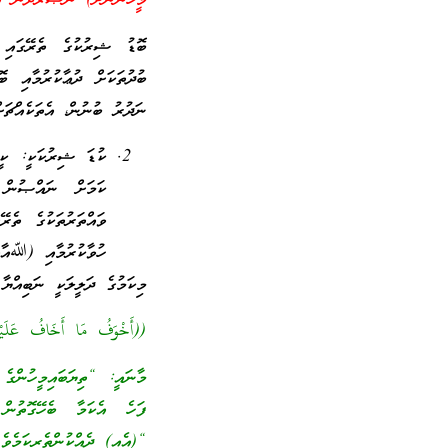
މީހުންނަށް) ނަޞްރުދޭނޭ އ
ބޮޑު ޝިރުކުގެ ތެރޭގައި ހ
ބުދުތަކަށް ދުޢާކުރުމާއި ބ
ނަދުރު ބުނުން، އެތަކެއްޗަށ
ކުޑަ ޝިރުކަކީ: ކ
ކަމަށް ނައްޞުން ޘ
ވައްތަރުތަކުގެ ތެރ
ހުވާކުރުމާއި (ﷲއާއ
މިކަމުގެ ދަލީލަކީ ނަބިއް
((أَخْوَفُ مَا أَخَافُ عَلَيْ
މާނައީ: “ތިޔަބައިމީހުންގެ 
ފަހެ އެކަމާ ބެހޭގޮތުން 
“(އެއީ) ދެއްކުންތެރިކަމެވެ