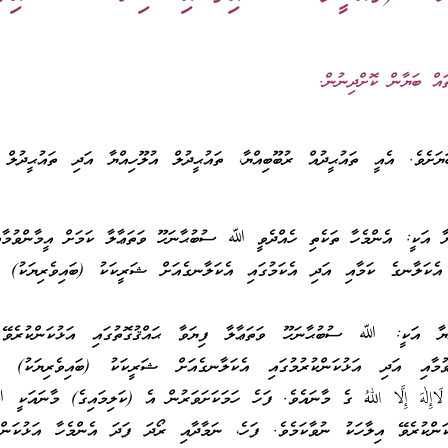
ައް ބަޔާން ކޮށްދިނުން.
ަށެވެ. އެއީ ތައުޙީދުއް ރުބޫބިއްޔާ، ތައުޙީދުލް އުލޫހިއްޔާ އަދި ތައުޙީދުލް 
ްޔާ އަކީ: އެންމެހާ ތަކެތި ހެއްދެވީ ﷲ ސުބުޙާނަހޫ ވަތަޢާލާ ކަމަށް އީމާންވުމާއ
އެކަލާނގެ ކަމާއި އަދި އެކަމުގައި އެކަލާނގެއަށް ޝަރީކަކު (ބައިވެރިޔަކު) ނު
އްޔާ އަކީ: ﷲ ސުބުޙާނަހޫ ވަތަޢާލާ ފިޔަވާ ޙައްޤުގޮތުގައި އަޅުކަންކުރެވޭ 
ވުމާއި އަދި އަޅުކަންކުރުމުގައި އެކަލާނގެއަށް ޝަރީކަކު (ބައިވެރިޔަކު) ނު
لَاإِلٰهَ إِلَّا اللهُ ގެ މާނައެވެ. ފަހެ ހަމަކަށަވަރުން އެ (ކަލިމައިގެ) މާނައަކީ
ުކަންކުރެވޭ އިލާހަކު ނުވާކަމެވެ. ފަހެ، ނަމާދާއި ރޯދަ ފަދަ އެންމެހާ އަޅުކަން