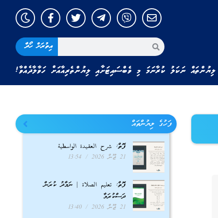
އިތުރަށް ހޯދާ
ލިޔުންތައް ނަކަލު ކުރާނަމަ މި ވެބްސައިޓަށާއި ލިޔުންތެރިއާއަށް ހަވާލާދެއްވާ!
ފަހުގެ ލިޔުންތައް
ފޮތް: شرح العقيدة الواسطية
21 ޖޫން 2026
13:54
ފޮތް: تعليم الصلاة | ނަމާދު ކުރަން
ދަސްކުރަމާ
21 ޖޫން 2026
13:40