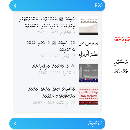
ޚުޠުބާ
ނަބިއްޔާ ﷺ އެކަލޭގެފާނުގެ އުންމަތަށްޓަކައި
ބިރުފުޅުގެން ވަޑައިގެންނެވި ކަންތައްތައް
5 ފެބްރުއަރީ 2023
18:45
ިގެންވާ،
މާތް ނަބިއްޔާ ﷺ ގެ ވަދާޢީ ޚުތުބާގެ
އުސްއަލިތައް
21 ޖުލައި 2021
23:12
އަސްމާއި
ﷲ ގެ ގެކޮޅުތައް މަތިވެރިކުރުން
 މަޤްޞަދު
4 އޭޕްރިލް 2021
23:07
މުސްލިކަމު އޭނާގެ އަޚުންގެ މައްޗަށް
އަދާކޮށްދޭންޖެހޭ ޙައްޤުތައް
22 ޑިސެމްބަރު 2018
00:00
ކުޑަކުދިން