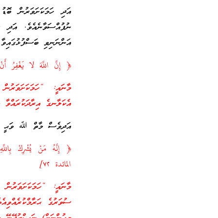
އަދި ހަމަކަށަވަރުން ބޮޑ
ނުފުއްސަވާނެއެވެ. އަދި 
އަންނަނިވި ބަސްފުޅުގައިވާ 
﴿ إِنَّ اللَّهَ لا يَغْفِرُ أ
މާނައީ: “ހަމަކަށަވަރުން
އެކަލާނގެ އިރާދަކުރައްވާ 
އަދިވެސް މާތް ﷲ ވަޙީ ކުރ
﴿ إِنَّهُ مَنْ يُشْرِكْ بِاللَّه
المائدة ٧٢]
މާނައީ: “ހަމަކަށަވަރުން
ސުވަރުގެ ޙަރާމްކުރެއްވިއެ