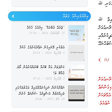
ައެކަނި ﷲ
ޢިލްމުވެރިންގެ ފަތުވާ
ފައިވާ ﷲ
ާނގެއަށް
“ޖުމުޢާ މުބާރަކާ” ކިޔުމުގެ ޙުކުމް
15 ނޮވެމްބަރު 2024
23:54
ީކުރުމާއި
ުބުޙާނަހޫ
އަތުކުރި އޮޅައިގެން ނަމާދުކުރުމުގެ ޙުކުމް
3 އޭޕްރިލް 2024
20:14
﴿ قُلْ هُوَ اللَّهُ أَحَدٌ (١) اللَّهُ الصَّمَدُ (٢) لَمْ يَلِدْ وَلَمْ يُولَدْ (٣) وَلَمْ يَكُنْ لَهُ كُفُواً أَحَدٌ (٤) ﴾
ކަންފަތަށް އަޅާ ބޭހެއް ބޭނުންކުރުމުން ރޯދަ
ގެއްލޭ ތަ؟
ާ ތަކެތި އެކަލާނގެއަށް
5 އޭޕްރިލް 2023
07:12
ންނުވާ
ނަމާދުކުރުން ނަހީކުރައްވާފައިވާ ވަގުތުތަކުގައި
ތަޙިއްޔަތުލް މަސްޖިދުގެ ސުންނަތް ކުރުން
 އެއްޗަކަށް
28 މާޗް 2023
18:00
ާތެއް ނުވެއެވެ.