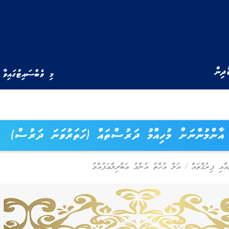
ުދިން
މި ވެބްސައިޓުގައިވާ 
ެ އާންމުންނަށް މުހިއްމު ދަރުސްތައް (ހަތަރުވަނަ ދަރުސް)
އާއި ފިރުޤާތައް
/
އަލް އުޚްތު އުންމު ޢަބްދިލްޢަފުއްވު