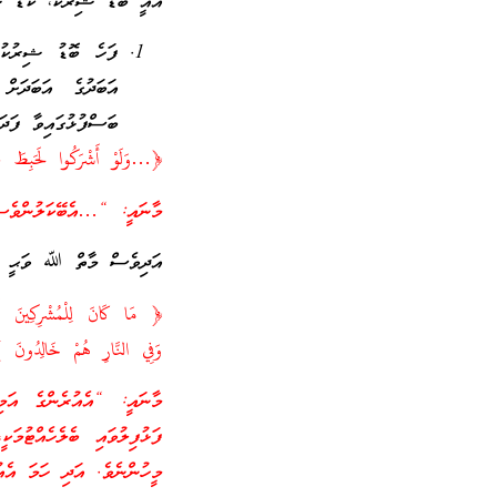
އެއީ ބޮޑު ޝިރުކު، ކުޑަ ޝ
ފަހެ ބޮޑު ޝިރުކު 
އަބަދުގެ އަބަދަށ
ބަސްފުޅުގައިވާ ފަދަ
﴿…وَلَوْ أَشْرَكُوا لَحَبِطَ
މާނައީ: “…އެބޭކަލުންވެސް
އަދިވެސް މާތް ﷲ ވަޙީ ކުރ
﴿ مَا كَانَ لِلْمُشْرِكِينَ أَن
وَفِي النَّارِ هُمْ خَالِد
މާނައީ: “އެއުރެންގެ އަމ
ފަޅުފިލުވައި ބެލެހެއްޓުމަ
މީހުންނެވެ. އަދި ހަމަ އެއު