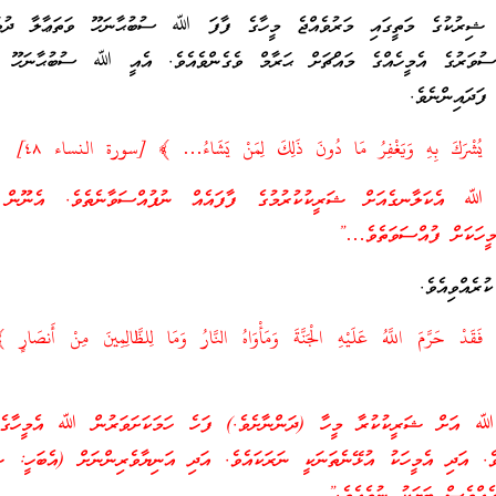
ު ޝިރުކުގެ މަތީގައި މަރުވެއްޖެ މީހާގެ ފާފަ ﷲ ސުބުޙާނަހޫ ވަތަޢާލާ ދުވަ
ސުވަރުގެ އެމީހެއްގެ މައްޗަށް ޙަރާމް ވެގެންވެއެވެ. އެއީ ﷲ ސުބުޙާނަހޫ ވަ
ފަދައިންނެވެ.
َنْ يُشْرَكَ بِهِ وَيَغْفِرُ مَا دُونَ ذَلِكَ لِمَنْ يَشَاءُ… ﴾ [سورة النساء ٤٨]
 ﷲ އެކަލާނގެއަށް ޝަރީކުކުރުމުގެ ފާފައެއް ނުފުއްސަވާނެތެވެ. އެނޫން ފ
މީހަކަށް ފުއްސަވަތެވެ…”
ެއްވިއެވެ.
ِ فَقَدْ حَرَّمَ اللَّهُ عَلَيْهِ الْجَنَّةَ وَمَأْوَاهُ النَّارُ وَمَا لِلظَّالِمِينَ مِنْ أَنصَ
 ﷲ އަށް ޝަރީކުކުރާ މީހާ (ދަންނާށެވެ.) ފަހެ ހަމަކަށަވަރުން ﷲ އެމީހާގެ 
ވެ. އަދި އެމީހަކު އުޅޭނެތަނަކީ ނަރަކައެވެ. އަދި އަނިޔާވެރިންނަށް (އެބަހީ: ޝ