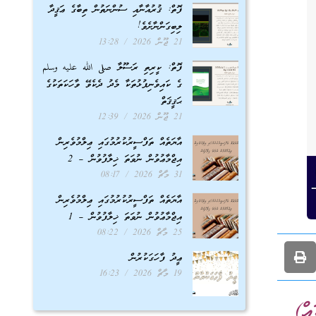
ފޮތް: ޤުރުއާނާއި ސުންނަތުން ތިބާގެ ޢަޤީދާ
ލިބިގަންނާށެވެ!
21 ޖޫން 2026
13:28
ފޮތް: ކީރިތި ރަސޫލާ صلى الله عليه وسلم
ގެ ކައިވެނިފުޅުތަކާ މެދު ދެކެވޭ ވާހަކަތަކުގެ
ޙަޤީޤަތް
21 ޖޫން 2026
12:39
އާޔަތެއް ތަފްސީރުކުރުމުގައި ޢިލްމުވެރިން
އިޖްމާޢުވުން ނުވަތަ ޚިލާފުވުން – 2
31 މާޗް 2026
08:17
އާޔަތެއް ތަފްސީރުކުރުމުގައި ޢިލްމުވެރިން
އިޖްމާޢުވުން ނުވަތަ ޚިލާފުވުން – 1
25 މާޗް 2026
08:22
ޢީދު ފާހަގަކުރުން
19 މާޗް 2026
16:23
އް)