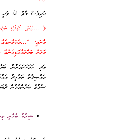
އަދިވެސް މާތް ﷲ ވަޙީ ކުރ
﴿ …لَيْسَ كَمِثْلِهِ شَيْ
މާނައީ: “…އެކަލާނގެއާ އ
މޮޅަށް ބައްލަވާވޮޑިގެންވާ 
އަދި ހަމަކަށަވަރުން ބައެ
ވައްޞިފާތު ތައުޙީދު އައްރ
ސާފުވެ ބަޔާންވުމުން ދެބަ
ޝިރުކު ބެހެނީ ތިން