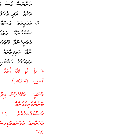
އެނޫނަސް ވެސް އަޅު
އަށެވެ. އަދި އެކަލާ
ތައުޙީދުލް އަސްމ
ސުބުޙާނަހޫ ވަތަޢާ
އެކަށީގެންވާ ގޮތުގަ
ނުލާ، ކައިފިއްޔަތު
ވަތަޢާލާގެ އަންނަނި
[سورة الإخلاص]
ބޭނުންތެރިވެގެންވާ
ރަސ
(4)”