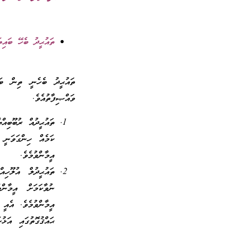
ތައުޙީދު ބެހޭ ބައިތ
ތައުޙީދު ބެހެނީ ތިން ބަޔ
ވައްޞިފާތުއެވެ.
ތައުޙީދުއް ރުބޫބިއ
ކަމެއް ހިންގަވަނީ 
އީމާންވުމެވެ.
ތައުޙީދުލް އުލޫހި
ނުވާކަމަށް އީމާން
އީމާންވުމެވެ. އެއީ 
ޙައްޤުގޮތުގައި އަޅ