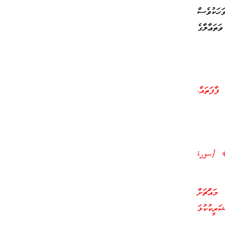
ހަކުވެސް
ތަޢާލާގެ
ާފަތައް،
ارٍ ﴾ [سورة
މައްޗަށް
ަރީކުކުޅަ