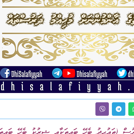
ުސް (ތައުޙީދު ބެހޭ ބައިތަކާއި ޝިރުކު ބެހޭ ބައިތަ