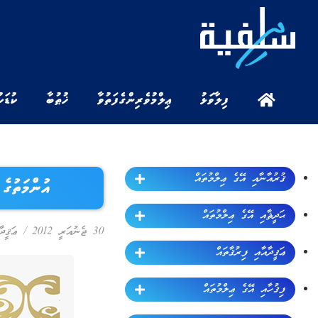
ފިލާވަޅު
ޢިލްމުވެރިންގެ ފަތުވާ
ޚުޠުބާ
ކުޑަކ
ޤުރުއާނާއި އޭގެ ޢިލްމުތައް
އުންމަތުގ
ޙަދީޘާއި އޭގެ ޢިލްމުތައް
30 ޖެނުއަރީ 2012
/
ޢަޤީދާ
ޢަޤީދާއާއި ފިރުޤާތައް
ފިޤުހާއި އޭގެ ޢިލްމުތައް