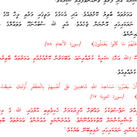
ިރުކު އަދި ފޮރުވި ވަންހަނާވެފައިވާ ޝިރުކެވެ.
ޢަމަލުތައް ބާޠިލު ކޮށްލައެވެ. އަދި އެކަމުގެ މަތީގައި މަރުވި މީހާ އޭގެ 
ް ނަރަކައިގައި އޮންނަން ޖެހެއެވެ. އެއީ ﷲ ސުބުޙާނަހޫ ވަތަޢާލާގެ އަ
އިންނެވެ.
 عَنْهُمْ مَا كَانُوا يَعْمَلُونَ﴾ [سورة الأنعام ٨٨]
 (ﷲ އަށް) ޝަރީކު ކުރެއްވިނަމަ، އެބޭކަލުން ކޮށްއުޅުއްވި ޢަމަލުތައް ބާޠިލުވީ
ެއްވިއެވެ.
ْ يَعْمُرُوا مَسَاجِدَ اللَّهِ شَاهِدِينَ عَلَى أَنفُسِهِمْ بِالْكُفْرِ أُوْلَئِكَ حَبِطَتْ أَ
ُونَ ﴾ [سورة التوبة ١٧]
ިއްލަ ނަފްސުތަކުގެ މައްޗަށް ކާފިރުކަމަށް ހެކިވެތިބި ޙާލުގައި، ﷲ ގެ މިސް
ކީ، މުޝްރިކުންނަށް އޮތްކަމެއްނޫނެވެ. އެއުރެންނަކީ އެއުރެންގެ ޢަމަލުތައް ބާޠިލ
ރެންނީ ނަރަކައިގައި ދެމިތިބޭނޭ ބަޔެކެވެ.”