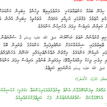
ެއްވެސް ބަޔަކު ނުވެއެވެ.”
ިމެނޭ ބައެއް ކަންތައްތަކަކީ: މަރުވެފައިތިބޭ މީހުންގެ ކިބައިން ކަންކަމަށް
ޮޑެތި ޙާޖަތުގެ ވަޤުތުގައި އެހީއާއި މަދަދަށް އެތަކެތީގެ ކިބައިން އެދުން، އެތ
ް ކަތިލުން، އަދިވެސް މިފަދަ އެހެނިހެން ކަންކަމެވެ.
ީރިތި ޤުރުއާނުން ނުވަތަ ރަސޫލުﷲ صلى الله عليه وسلم ގެ ސުންނަތުން 
ާބިތުވެފައި، ޝިރުކެއްކަމަށް ނަންދެވިފައިވާ ކަންކަމުގެ ތެރެއިން ބޮޑު 
ޭގައި ނުހިމެނޭ ކަންކަމެވެ. މިގޮތުން ދެއްކުންތެރިކަމާއި ﷲނޫން އެހެންފަރާތެ
ި މިވެނި މީހަކު އިރާދަކުރިގޮތޭ) މިފަދައިން ބުނުމާއި އަދިވެސް މިފަދަ ކަންކަމެ
ޔާ صلى الله عليه وسلم އަންނަނިވި ޙަދީޘެވެ.
كُمْ الشِّرْك الأَصْغَر))
މައްޗަށް ތިމަންކަލޭގެފާނު އެންމެ ބިރުފުޅުވެވަޑައިގަންނަވާ (ކަމަކީ) ކުޑަޝިރުކެ
އެކަލޭގެފާނަށް ސުވާލުދެންނެވުމުން ފަހެ ޙަދީޘްފުޅުކުރެއްވިއެވެ. ((الرِ
.”