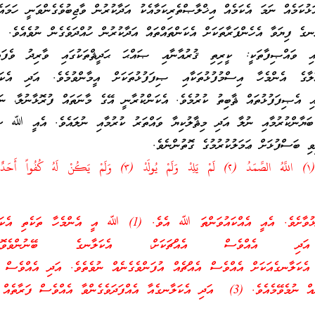
ކަމެއް ނަމަ އެކަމެއް އިޚްލާޞްތެރިކަމާއެކު އަދާކުރުން ވާޖިބުވެގެންވަނީ ހަމ
ނގެ ފިޔަވާ އެހެންފަރާތަކަށް އެކަންތައްތައް އަދާކުރުން ހުއްދަވެގެން ނުވެއެވެ.
ާއި ވައްޞިފާތަކީ: ކީރިތި ޤުރުއާނާއި ޞައްޙަ ޙަދީޘްތަކުގައި ވާރިދު ވެ
ލާގެ އެންމެހާ އިސްމުފުޅުތަކާއި ޞިފަފުޅުތަކަށް އީމާންވުމެވެ. އަދި އެކަލ
އި އެޞިފަފުޅުތައް ޘާބިތު ކުރުމެވެ. އެކަންކުރާނީ އޭގެ މާނަތައް ފުރޮޅާނުލާ، ނަފ
 ބަޔާންކުރުމާއި ނުލާ އަދި މިޘާލުކިޔާ ވައްތަރު ކުރުމާއި ނުލައެވެ. އެއީ ﷲ ސ
ވި ބަސްފުޅަށް ޢަމަލުކުރުމުގެ ގޮތުންނެވެ.
މާނައީ: “ކަލޭގެފާނު ވިދާޅުވާށެވެ. އެއީ އެއްކައުވަންތަ ﷲ އެވެ. (1) ﷲ އީ އެންމެހ
، އަދި އެއްވެސް އެއްޗަކަށް، އެކަލާނގެ ބޭނުންވެވޮޑިގެ
ްކަލާނގެއެވެ. (2) އެކަލާނގެއަކަށް އެއްވެސް އެއްޗެއް އުފަންވެގެނެއް ނުވެތެވެ. އަދި އެއްވެސް
އެކަލާނގެ އުފަންވެވޮޑިގެނެއް ނުމެވޭމެއެވެ. (3) އަދި އެކަލާނގެއާ އެއްފަދަވެގެންވާ އެއްވެސް ފަރ