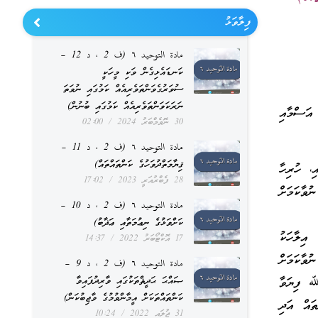
ފިލާވަޅު
مادة التوحيد ٦ (ف 2 ، د 12 –
ކަނޑައެޅިގެން ވަކި މީހަކީ
ސުވަރުގެވަންތަވެރިއެއް ކަމުގައި ނުވަތަ
ނަރަކަވަންތަވެރިއެއް ކަމުގައި ބުނުން)
އަސްމާއި
30 ނޮވެމްބަރު 2024
02:00
مادة التوحيد ٦ (ف 2 ، د 11 –
ޤިޔާމަތްދުވަހުގެ ކަންތައްތައް)
ި، ހުރިހާ
28 ފެބްރުއަރީ 2023
17:02
ވާކަމަށް
مادة التوحيد ٦ (ف 2 ، د 10 –
ކަށްވަޅުގެ ނިޢުމަތާއި ޢަޛާބު)
އިލާހަކު
17 އޮކްޓޯބަރު 2022
14:37
ވާކަމަށް
مادة التوحيد ٦ (ف 2 ، د 9 –
 ﷲ ފިޔަވާ
ޞައްޙަ ޙަދީޘްތަކުގައި ވާރިދުފައިވާ
ކަންތައްތަކަށް އީމާންވުމުގެ ވާޖިބުކަން)
ތައް އަދި
31 ޖުލައި 2022
10:24