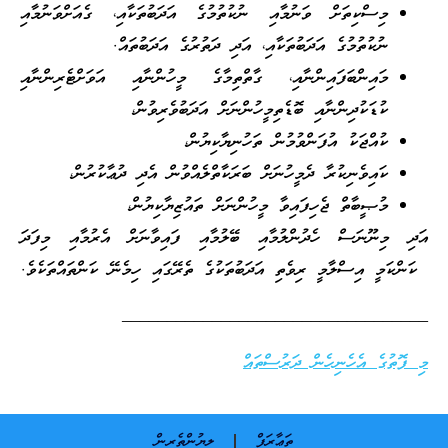
މިސްކިތަށް ވަނުމާއި ނުކުތުމުގެ އަދަބުތަކާއި، ގެއަށްވަނުމާއި
ނުކުތުމުގެ އަދަބުތަކާއި، އަދި ދަތުރުގެ އަދަބުތައް.
މައިންބަފައިންނާއި، ގާތްތިމާގެ މީހުންނާއި އަވަށްޓެރިންނާއި
ކުޑަކުދިންނާއި ބޮޑެތިމީހުންނަށް އަދަބުވެރިވުން،
ކުއްޖަކު އުފަންވުމުން ތަހުނިޔާކިޔުން،
ކައިވެނިކުރާ ދެމީހުނަށް ބަރަކާތްލެއްވުން އެދި ދުޢާކުރުން،
މުޞީބާތް ޖެހިފައިވާ މީހުންނަށް ތައުޒިޔާކިޔުން،
އަދި މިނޫނަސް ހެދުންލުމާއި ބޭލުމާއި ފައިވާނަށް އެރުމާއި މިފަދަ
ކަންކަމީ އިސްލާމީ ރިވެތި އަދަބުތަކުގެ ތެރޭގައި ހިމެނޭ ކަންތައްތަކެވެ.
__________________________________
މި ފޮތުގެ އެހެނިހެން ދަރުސްތައް
ތަޢާރަފް
ލިޔުންތެރިން