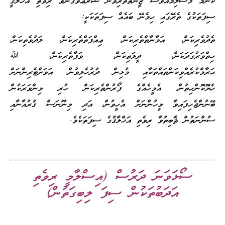
ކޮންމެ މުސްލިމެއްވެސް ޒީނަތްތެރިވުން ޝަރުޢުވެގެންވާ ރިވެތި އަޚްލާޤީ
ސިފަތަކުގެ ތެރޭގައި ހިމެނޭ ބައެއް ސިފަތަކަކީ:
ތެދުވެރިކަން، އަމާނާތްތެރިކަން، ޢިއްފަތްތެރިކަން، ލަދުވެތިކަން،
ހިތްވަރުގަދަކަން، ދީލަތިކަން، ވަފާތެރިކަން، ﷲ
ޙަރާމްކުރެއްވިކަންތައްތަކާއި މުޅިން ދުރުހެލިވުން، އަވަށްޓެރިންނަށް
ހެޔޮކޮންހިތުން، އެމީހެއްގެ ފޯރުންތެރިކަން ހުރި މިންވަރަކުން
ބޭނުންޖެހިފައިވާ މީހުންނަށް އެހީވުން، އަދި މިނޫނަސް ޤުރުއާނާއި
ސުންނަތުން ޘާބިތުވާ ރިވެތި އަޚްލާޤުގެ ސިފަތަކެވެ.
ސޯޅަވަނަ ދަރުސް (އިސްލާމީ ރިވެތި
އަދަބުތަކުން ސިފަ ލިބިގަތުން)