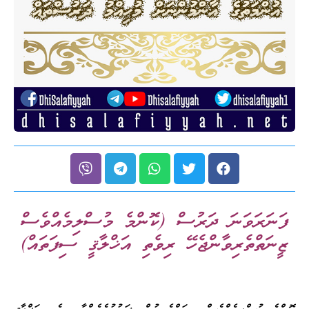
ފަނަރަވަނަ ދަރުސް (ކޮންމެ މުސްލިމެއްވެސް
ޒީނަތްތެރިވާންޖެހޭ ރިވެތި އަޚްލާޤީ ސިފަތައް)