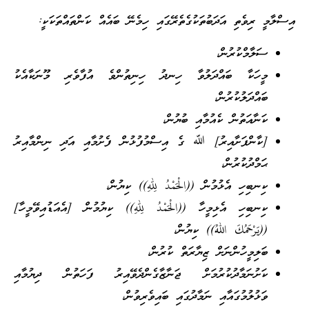
އިސްލާމީ ރިވެތި އަދަބުތަކުގެތެރޭގައި ހިމެނޭ ބައެއް ކަންތައްތަކަކީ:
ސަލާމްކުރުން،
މީހަކާ ބައްދަލުވާ ހިނދު ހިނިތުންވެ އުފާވެރި މޫނަކާއެކު
ބައްދަލުކުރުން،
ކަނާއަތުން ކެއުމާއި ބުޔުން،
[ކާންފަށާއިރު] ﷲ ގެ އިސްމުފުޅުން ފެށުމާއި އަދި ނިންމާއިރު
ޙަމްދުކުރުން،
ކިނބިހި އެޅުމުން ((الْحَمْدُ لِلّٰهِ)) ކިޔުން،
ކިނބިހި އެޅިމީހާ ((الْحَمْدُ لِلّٰهِ)) ކިޔުމުން [އެއަޑުއިވޭމީހާ]
((يَرْحَمُكَ اللهُ)) ކިޔުން،
ބަލިމީހުންނަށް ޒިޔާރަތް ކުރުން،
ކަށުނަމާދުކުރުމަށް ޖަނާޒާގެންދެވޭއިރު ފަހަތުން ދިޔުމާއި
ވަޅުލުމުގައާއި ނަމާދުގައި ބައިވެރިވުން،