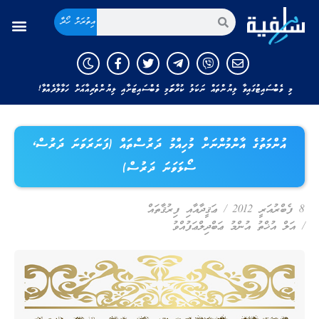
އިތުރަށް ހޯދާ
މި ވެބްސައިޓުގައިވާ ލިޔުންތައް ނަކަލު ކުރާނަމަ މި ވެބްސައިޓަށާއި ލިޔުންތެރިއާއަށް ހަވާލާދެއްވާ!
އުންމަތުގެ އާންމުންނަށް މުހިއްމު ދަރުސްތައް (ފަނަރަވަނަ ދަރުސް،
ސޯޅަވަނަ ދަރުސް)
8 ފެބްރުއަރީ 2012
/
ޢަޤީދާއާއި ފިރުޤާތައް
/
އަލް އުޚްތު އުންމު ޢަބްދިލްޢަފުއްވު