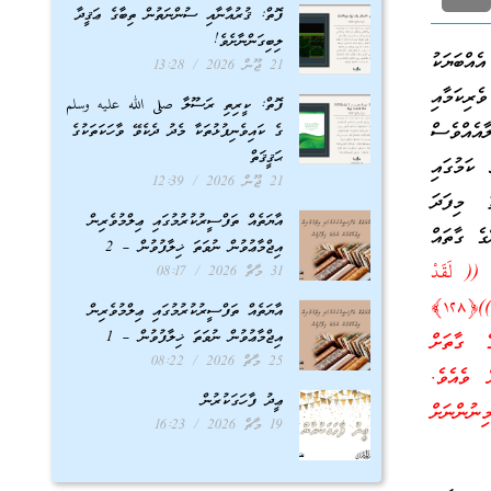
ފޮތް: ޤުރުއާނާއި ސުންނަތުން ތިބާގެ ޢަޤީދާ
ލިބިގަންނާށެވެ!
ްބަޔަކު
21 ޖޫން 2026
13:28
ރިކަމާއި
ފޮތް: ކީރިތި ރަސޫލާ صلى الله عليه وسلم
ާއެއްވެސް
ގެ ކައިވެނިފުޅުތަކާ މެދު ދެކެވޭ ވާހަކަތަކުގެ
ޙަޤީޤަތް
ކަމުގައި
21 ޖޫން 2026
12:39
ު މިފަދަ
އާޔަތެއް ތަފްސީރުކުރުމުގައި ޢިލްމުވެރިން
ގެ ގާތައް
އިޖްމާޢުވުން ނުވަތަ ޚިލާފުވުން – 2
.
(( لَقَدْ
31 މާޗް 2026
08:17
 ))﴿
١٢٨
﴾
އާޔަތެއް ތަފްސީރުކުރުމުގައި ޢިލްމުވެރިން
އިޖްމާޢުވުން ނުވަތަ ޚިލާފުވުން – 1
ެ ގާތަށް
25 މާޗް 2026
08:22
ް ވެއެވެ.
ޢީދު ފާހަގަކުރުން
ިނުންނަށް
19 މާޗް 2026
16:23