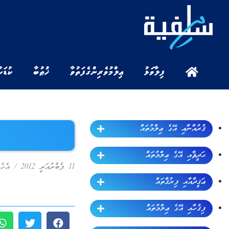
ފިލާވަޅު
ޢިލްމުވެރިންގެ ފަތުވާ
ޚުޠުބާ
ކުޑަކ
ޤުރުއާނާއި އޭގެ ޢިލްމުތައް
ޙަދީޘާއި އޭގެ ޢިލްމުތައް
11 ފެބްރުއަރީ 2012
/
އެހެ
ޢަޤީދާއާއި ފިރުޤާތައް
ފިޤުހާއި އޭގެ ޢިލްމުތައް