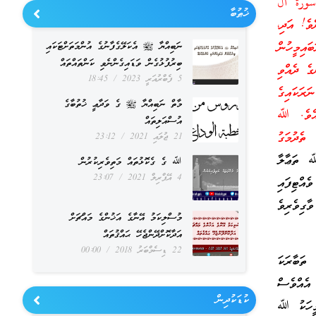
ورة آل
ޚުޠުބާ
ެ! އަދި،
ައިމީހުން
ނަބިއްޔާ ﷺ އެކަލޭގެފާނުގެ އުންމަތަށްޓަކައި
ބިރުފުޅުގެން ވަޑައިގެންނެވި ކަންތައްތައް
ގެ ދެއްވި
5 ފެބްރުއަރީ 2023
18:45
ރަކައިގެ
މާތް ނަބިއްޔާ ﷺ ގެ ވަދާޢީ ޚުތުބާގެ
ިއެވެ. ﷲ
އުސްއަލިތައް
ތެދުމަގު
21 ޖުލައި 2021
23:12
ﷲ ތަޢާލާ
ﷲ ގެ ގެކޮޅުތައް މަތިވެރިކުރުން
4 އޭޕްރިލް 2021
23:07
ެއްޓިފައި
ާގިވެރިވެ
މުސްލިކަމު އޭނާގެ އަޚުންގެ މައްޗަށް
އަދާކޮށްދޭންޖެހޭ ޙައްޤުތައް
22 ޑިސެމްބަރު 2018
00:00
ތަބާރަކަ
އެއްވެސް
ކުޑަކުދިން
ެމީހަކު ﷲ