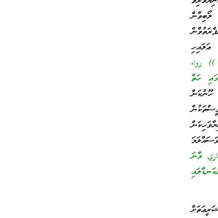
ޔާވެރިވެ
 ލޯބިވާން
ރަތުވާން
ަލައިހި
هُ… )) رواه
ައި ހަތް
ހޫނުކަން
ސްތަކުން
ާވަހިކަން
ަސައްލަމަ
بخاري މާނަ
ަނޑާލައި
ރީޢަތަށް