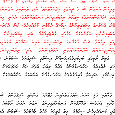
ذَكُم مِّنْهَا ۗ كَذَٰلِكَ يُبَيِّنُ اللَّـهُ لَكُمْ آيَاتِهِ لَعَلَّكُمْ تَهْتَدُونَ )) ﴿
١٠٣
﴾ س
ީހުން އެންމެން ﷲ ގެ ދީނުގައި ހިފަހައްޓާށެވެ! އަދި، ވަކިވަކިވެ ނުގަންނާށެވ
ވި (އަޚުވަންތަކަމުގެ) ނިޢުމަތް ތިޔަބައިމީހުން ހަނދުމަކުރާށެވެ! އެހެނީ، ތިޔަބ
ިކޮށް، އެކަލާނގެ ތިޔަބައިމީހުންގެ ހިތްތައް އެކުވެރި ކުރެއްވިއެވެ. ދެން، އެކަލާނ
ބައިމީހުންނީ އަޚުންތަކެއް ކަމުގައި ވެއްޖައީމުއެވެ. އަދި، ތިޔަބައިމީހުން ނަ
ތީގައި ވީމުއެވެ. ދެން، އެކަލާނގެ ތިޔަބައިމީހުން އެއިން ސަލާމަތް ކުރެއްވ
ަބައިމީހުންނަށް ބަޔާންކޮށްދެއްވަނީ، އެފަދައިންނެވެ. (އެއީ) ތިޔަބައިމީހުން 
”
ގަބީލާ ލޯބީގައި ބައިބައިވެފައިވަނިކޮށް އިސްލާމީ ޝަރީޢަތުގެ ސަބަބުން 
މުގައި ލެއްވިއެވެ. އަޅުގަނޑުމެންގެ ޤައުމު މިއަދު އެފަދަ ދަށު ދަރަޖައަކަށް ވ
އިސްލާމީ ޝަރީޢަތް ޤާއިމުކުރުމަށް އަޅުގަނޑުމެން އެއްބަޔަކު އަނެއްބަޔަކަށް ވ
 ފަރާތަކީ މުޅި ކައުނު ނެތުމުގެތެރެއިން ވުޖޫދަށް ގެންނެވި ޚާލިޤުވަންތަ ﷲ 
 ވާލޯބި އެއްވެސް މަޚްލޫޤަކަށް އަނބުރާލައިފިނަމަ ނުވަތަ އެފަދަ ލޯތްބެއް 
 އެއީ ކަނޑައެޅިގެން ޝިރުކެވެ. ތިމާ އެމީހަކު ދެކެވާ ލޯތްބެއްގެ ސަބަބުން، އ