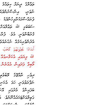
ތަޢާލާގެ ދީނަށް ކިތައްމެ 
ނުވަނީ، އިންސާނުންދެކ
ފުރައްސާރަކުރާމީހުންދެކެ
ސަބަބަކީ ﷲ ތަޢާލާއަށް ވ
ޤުރުބާންވަނީ އެވެ. ފުރ
އެދުންވެރިކަމެއް ނުހުރެއ
أَندَادًا يُحِبُّونَهُمْ كَحُبِ
ﷲ ފިޔަވައި އެކަލާނގެއާ އ
ލޯބިވާ ފަދައިން، އެއުރެނ
ދިވެހި ރާއްޖޭގެ ލޮބުވެތ
ނަފްރަތުވަނީ ހަމަ އެކަނ
ބަފައިންގެ މެދުގައި އޮ
ގަބީލާއަށްޓަކައެއްނޫނެވެ.