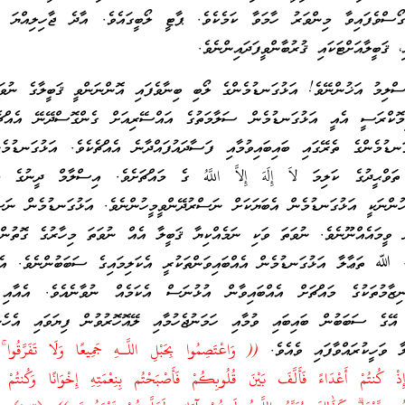
ޯސްވެފައިވާ މިންވަރު ހާމަވާ ކަމެކެވެ. ޕާޓީ ލޯބީގައެވެ. އާދެ ޖާހިލިއްޔަ ޒަ
 ޤަބީލާއަށްޓަކައި ޤުރުބާންވީފަދައިންނެވެ.
ުސްލިމު އަޚުންނޭވެ! އަޅުގަނޑުމެންގެ ލޯބި ބިނާވެފައި އޮންނަންވީ ޤަބީލާގެ ނުވަ
ިމޮކްރަސީ އެއީ އަޅުގަނޑުމެން ސަލާމަތުގެ އައްސޭރިއަށް ގެންގޮސްދޭނޭ އެއްޗެއ
ަނޑުމެންގެ ތެރޭގައި ބައިބައިވުމާއި ފަސާދައުފައްދާނެ އެއްޗެކެވެ. އަޅުގަނޑުމެ
ަވްޙީދުގެ ކަލިމަ لاَ إِلَهَ إِلاَّ اللَّهُ ގެ މައްޗަށެވެ. އިސްލާމް ދީނުގެ މަ
ުންނަކީ އަޅުގަނޑުމެން އެބަޔަކަށް ނަސްރުދޭންވީމީހުންނެވެ. އަޅުގަނޑުމެން ނަސ
 ވީމައެއްނޫނެވެ. ނުވަތަ ވަކި ނަމެއްކިޔާ ޤަބީލާ އެއް ނުވަތަ މިހާރުގެ ގޮތުން
. ﷲ ތަޢާލާ އަޅުގަނޑުމެން އެއްބައިވަންތަކުރީ އެކަލިމައިގެ ސަބަބުންނެވެ. އެކ
ޒާމުތަކުގެ މައްޗަށް އެއްބައިވާން އުޅުނަސް އެކަމެއް ނުވާނެއެވެ. އެއާއި 
 އޭގެ ސަބަބުން ބައިބައި ވުމާއި ހަމަނުޖެހުމާއި ލޭއޮހޮރުވުން ފިޔަވައި އެހެނ
 ވަހީކުރައްވާފައި ވެއެވެ.
(( وَاعْتَصِمُوا بِحَبْلِ اللَّـهِ جَمِيعًا وَلَا تَفَرَّ‌قُوا ۚ 
ْ كُنتُمْ أَعْدَاءً فَأَلَّفَ بَيْنَ قُلُوبِكُمْ فَأَصْبَحْتُم بِنِعْمَتِهِ إِخْوَانًا وَكُنتُمْ ع