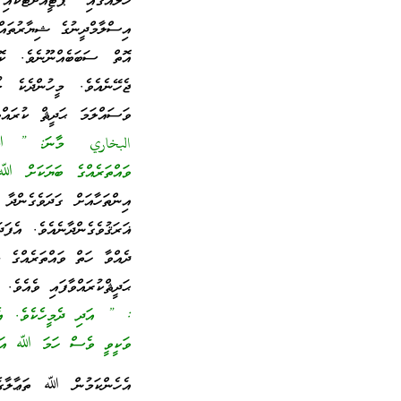
ހާލެއްގައި ޕާޓީއަށްޓަކަ
އިސްލާމްދީނުގެ ޝިޔާރުތައް
އޮތް ސަބަބެއްނޫނެވެ. ކޮ
ޖެހޭނެއެވެ. މީހުންދެކ
ވަސައްލަމަ ޙަދީޘް ކުރައް
البخاري މާނަ: ” ﷲ ތަޢާ
ވައްތަރެއްގެ ބަޔަކަށް 
އިންތަހާއަށް ގަދަވެގެންދ
ޣަރަޤުވެގެންދާނެއެވެ. އެފ
ދެއްވާ ހަތް ވައްތަރެއްގެ 
ޙަދީޘްކުރައްވާފައި ވެއެވެ.
: ” އަދި ދެމީހެކެވެ. އެދ
ވަކީވީ ވެސް ހަމަ ﷲ އަށް
އެހެންކަމުން ﷲ ތަޢާލާގެ