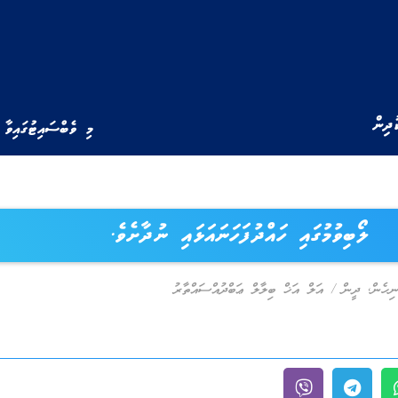
ުދިން
މި ވެބްސައިޓުގައިވާ 
ލޯބިވުމުގައި ހައްދުފަހަނައަޅައި ނުދާށެވެ.
ނިހެން
,
ދީން
/
އަލް އަޚް ބިލާލް ޢަބްދުއްސައްތާރު