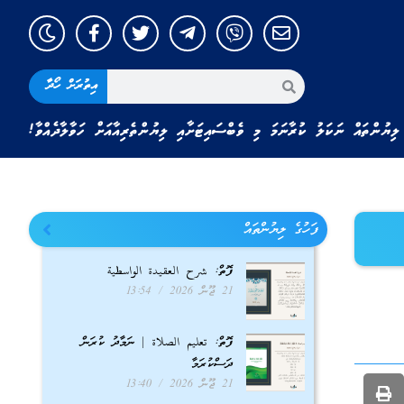
އިތުރަށް ހޯދާ
ލިޔުންތައް ނަކަލު ކުރާނަމަ މި ވެބްސައިޓަށާއި ލިޔުންތެރިއާއަށް ހަވާލާދެއްވާ!
ފަހުގެ ލިޔުންތައް
ފޮތް: شرح العقيدة الواسطية
21 ޖޫން 2026
13:54
ފޮތް: تعليم الصلاة | ނަމާދު ކުރަން
ދަސްކުރަމާ
21 ޖޫން 2026
13:40