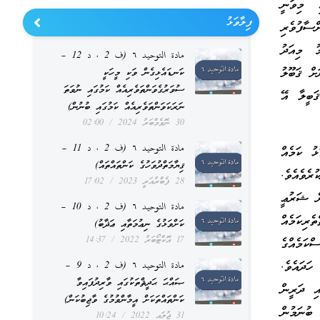
ި މިވަނީ
ފިލާވަޅު
ްސާފުވެރި
ު މިއަދު
مادة التوحيد ٦ (ف 2 ، د 12 –
ށް ޤަބޫލު
ކަނޑައެޅިގެން ވަކި މީހަކީ
ސުވަރުގެވަންތަވެރިއެއް ކަމުގައި ނުވަތަ
ަބީލާ އޭ
ނަރަކަވަންތަވެރިއެއް ކަމުގައި ބުނުން)
30 ނޮވެމްބަރު 2024
02:00
مادة التوحيد ٦ (ف 2 ، د 11 –
ޅު ކަމެއް
ޤިޔާމަތްދުވަހުގެ ކަންތައްތައް)
ރެވެއެވެ.
28 ފެބްރުއަރީ 2023
17:02
ެ ޝަރުޢީ
مادة التوحيد ٦ (ف 2 ، د 10 –
ެރިކަމެއް
ކަށްވަޅުގެ ނިޢުމަތާއި ޢަޛާބު)
17 އޮކްޓޯބަރު 2022
14:37
ްކަމެއްގެ
ަދައެވެ.
مادة التوحيد ٦ (ف 2 ، د 9 –
ޞައްޙަ ޙަދީޘްތަކުގައި ވާރިދުފައިވާ
އި ދަރީން
ކަންތައްތަކަށް އީމާންވުމުގެ ވާޖިބުކަން)
ބުނަމުން
31 ޖުލައި 2022
10:24