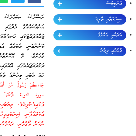
ޢަރަބިބަސް
ރަސޫލުﷲ ޞައްލަﷲ ޢަލައި
ސިޔަރަތާއި ތާރީޚް
އަނެއްބައެއްގެ މެދުގައި
އަދަބާއި އަޚްލާޤު
ޒަޢާމަތައްޓަކައި ހަނގުރާމ
ބޭނުންވަނީ، އެބައެއް އެއ
ދުޢާއާއި ޛިކުރު
ވުމަށެވެ. ލޭ އޮހޮރުވުމ
ދަށުދަރަޖައެއްގައި އޮއްވަ
ހަމަ އެބައި މިހުންގެ ތެރ
جَاءَكُمْ رَ‌سُولٌ مِّنْ أَنفُ
سورة التوبة މާނަ:” ހަމަ
ވަޑައިގެންފިއެވެ. ތިޔަބައ
އެކަލޭގެފާނީ (ތިޔަބައިމީހ
ނުހަނު އޯގާވެރި، ރަޙުމުހު