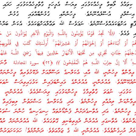
 ކިތައްމެ ލޯބިވާ މީހެއްކަމުގައި ވިޔަސް، އެމީހަކީ ގާތްމީހެއްކަމުގައި ހަދައި އ
ސްލާމީ އުސޫލެއްނޫނެވެ. މީހުންނާއި ގުޅުންބާއްވައި ގުޅުން ކަ
 ޕާޓީ އަށްޓަކައެއްވެސްނޫނެވެ. ނަމަވެސް ﷲ ތަޢާލާއަށްޓަކައެވެ. އެކަން ބަޔާންކ
އި ވެއެވެ.
((لَّا تَجِدُ قَوْمًا يُؤْمِنُونَ بِاللَّـهِ وَالْيَوْمِ الْآخِرِ‌ يُوَادُّونَ مَنْ حَا
َهُمْ أَوْ أَبْنَاءَهُمْ أَوْ إِخْوَانَهُمْ أَوْ عَشِيرَ‌تَهُمْ ۚ أُولَـٰئِكَ كَتَبَ فِي قُلُوبِهِمُ
يُدْخِلُهُمْ جَنَّاتٍ تَجْرِ‌ي مِن تَحْتِهَا الْأَنْهَارُ‌ خَالِدِينَ فِيهَا ۚ رَ‌ضِيَ اللَّـهُ عَنْهُ
َّـهِ ۚ أَلَا إِنَّ حِزْبَ اللَّـهِ هُمُ الْمُفْلِحُونَ )) ﴿
٢٢
﴾ سورة المجادلة މާނ
ް އީމާންވާ މީހުންނީ، ﷲ އާއި، އެކަލާނގެ ރަސޫލާއަށް ދެކޮޅުވެރިވާ މީހުންނަށް 
ނުދެކޭނޫއެވެ. އެއުރެންނީ، އެއުރެންގެ މައިންބަފައިން ކަމުގައިވިޔަސް، ނުވަތ
ކަމުގައި، ނުވަތަ ގާތްތިމާގެ މީހުންކަމުގައި ވިޔަސްމެއެވެ. އެއުރެންނީ، އެ
އީމާންކަން ލިޔުއްވި މީހުންނެވެ. އަދި އެކަލާނގެ ޙަޟްރަތުން ލިބިފައިވާ ރ
ްވި މީހުންނެވެ. އަދި އެތާނގެދަށުން ފެންކޯރުތައް ހިނގަހިނގާ ހުންނަ ސުވަރުގެ
ވާނެތެވެ. އެތާނގައި އެއުރެން ދެމިތިބެނިވި ގޮތުގައެވެ. ﷲ އެއުރެންނަށް ރުއް
ާމެދު ރުހިގެންވެއެވެ. އެއުރެންނީ ﷲ ގެ ޖަމާޢަތެވެ. ދަންނާށެވެ! ހަމަކަށަވަރު