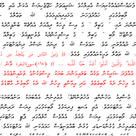
ފުރައްސާރައެއްކުރިޔަސް އެއިލާހުގެ ޝަރީޢަތަށް ހަޖޫޖެހިޔަސް އެކަން އެއީ މާބޮޑ
ެ ލޯބިވުމުގައި ހައްދުފަހަނަ އަޅައިދިޔައީމައެވެ. ﷲ ތަޢާލާގެ ޝަރ
 ނާންނަ ރުޅި، ” ގަބީލާ ” ގެ އިސް މީހަކާ ދިމާއަށް އެއްޗެކޭ ބުނާމީހާދެކެ އ
ާންޖެހޭ ލޯބި ” ގަބީލާ ” ގެ އިސްމީހުންދެކެ ވެވުނީތީއެވެ. ގަބީލާއާ އަ
ާނަ ދުއްވާލަނީ އެވެ. ނަމަވެސް ﷲ ގެ ދީނަށް ނަސްރު ދިނުމަށްޓަކައި އ
ެވެ. ﷲ ތަޢާލާ ވަޙީކުރައްވާފައި ވެއެވެ.
(( وَمِنَ النَّاسِ مَن يَتَّخِذُ مِن دُون
ّ اللَّـهِ ۖ وَالَّذِينَ آمَنُوا أَشَدُّ حُبًّا لِّلَّـهِ … )) ﴿
١٦٥
﴾سورةالبقرة މާނަ :
ެއްފަދަ ޝަރީކުން ތަކެއް ބަލައިގަންނަ ބަޔަކު، މީސްތަކުންގެ ތެރެއިންވެއެވެ
ް އެ މީހުން ދެކެ ލޯބިވެތެވެ. އަދި އީމާންވީ މީހުން ﷲ ދެކެ ލޯބިވުން މާބޮޑ
ި މުސްލިމު އަޚުންނާއި އުޚުތުންނޭވެ! މުއުމިނުން އެއްބަޔަކު އަނެއްބަޔަކަށ
ި ﷲ އަށްޓަކައެވެ. އެއީ އަނބި ފިރިކަމުގެ ލޯބިކަމުގައި ވިޔަސް، ދަރިންނާއ
ންނަ ލޯބިކަމުގައި ވިޔަސް މެއެވެ. އެއްވެސް ހާލެއްގައި ޕާޓީ އަށްޓަކައ
 އެބައިމީހުން ގުޅުންކަނޑައި ގުޅުން ބާއްވަނީވެސް ހަމައެކަނި ﷲ އަށްޓަކައެވެ.