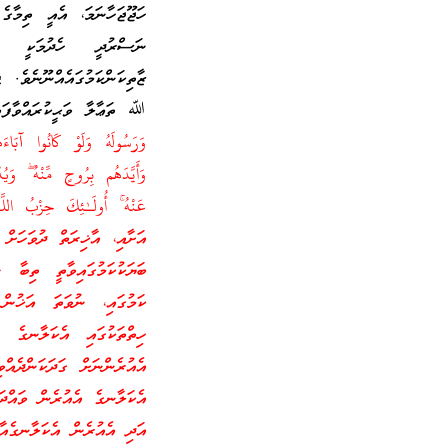
ހަޖޫޖަހާނަމަ، އެއީ ތިމާގެ
ނަސްރުދީ ހެދުމަކީ އި
ޒާތިކަންކަމުގައެއްނޫނެވެ.
ﷲ ތަޢާލާ ވަޙީކުރައްވާފަ
وَرَ‌سُولَهُ وَلَوْ كَانُوا آبَاء
وَأَيَّدَهُم بِرُ‌وحٍ مِّنْهُ ۖ وَ
عَنْهُ ۚ أُولَـٰئِكَ حِزْبُ الل
އަށާއި، އާޚިރަތް ދުވަހަށ
ބަޔަކުކަމުގައިވާތީ ތިބާ 
ކަމުގައި، ނުވަތަ އަޚުން 
ހިތްތަކުގައި އެކަލާނގެ 
އެއުރެންނަށް ގަދަކަންދެއ
އެކަލާނގެ އެއުރެން ވައްދަ
އަދި އެއުރެން އެކަލާނގެއ