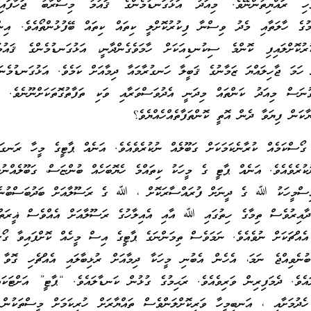
ހި ރައްޔިތުންނޭވެ. މިއަދު އަޅުގަނޑުމެންގެ ޤައުމު މިސްރާބު ޖަހާފައ
ުމުގެ ހާލަތާއި މެދު ވިސްނާ ފިކުރުކޮށްލީ ކިތައް ކިތައް ބޭފުޅުންތޯއެވެ. އިނ
ުކޮށްލައިފި ކޮންމެ ސިކުނޑިއަކަށް ހާމަވެގެންދާނީ، އަޅުގަނޑުމެންގެ ޤައުމ
ހަމަ ޖާހިލައްޔަ ޒަމާނުގެ ޤަބީލާ ހަނގުރާމައާ ދިމާއަށް ކަމެވެ. އަޅުގަނޑުމެނަ
ނަސް މިއަދު ކަންތައް މިދަނީ އެދުވަސްވަރާއި ވަކި ތަފާތުގޮތަކަށްނޫނެވެ. ޤ
ަން ފިޔަވާ ދެން އޮތީ ކޮންތަފާތެއްހެއްޔެވެ؟
ގޯސްކަމެއް ކުރާނެކަމަކަށް ގަބޫލެއް ނުކުރެވެއެވެ. އަނެއް ޕާޓީގެ މީހާ ރަނގަ
ުކުރެވެއެވެ. އަނެއް ޕާޓީ ގެ މީހަކު ކިތައްމެ ހެޔޮބަހެއް ބުންޏަސް، ގަބޫލެއްނުކު
އިސްމީހަކު ﷲ ގެ ދީނަށް ފުރައްސާރަކޮށް ، ﷲ ގެ ރަސޫލާއަށް ބަދުބަސްބުނ
 ދާއިރުވެސް ތިމާގެ ހިތުގައި ﷲ އާއި އެއިލާހުގެ ރަސޫލާއަށް އެއްވެސް ޣީރަތްތ
ެއްޗަކަށް ނުވެއެވެ. ނަމަވެސް ތިމަންނަގެ ޕާޓީގެ އިސް މީހެއް ކޮށްފައިވާ ގޯސ
ުނެވިއްޖެ ނަމަ، އެހެން އެބުނި މީހަކާ ދިމާއަށް ރުޅިބާލައި އެއްޗެހި ގޮވާ ހ
އެވެ. ދެމަފިރިން ވަރިވެއެވެ. ރަޙިމުގެ ގުޅުން ކަނޑާލައެވެ. “ޕާޓީ” އަށްޓަކަ
ެދުމަށާއި ، އަނބިމީހާ ވަރިކޮށްލަންވެސް ތައްޔާރަށް ހުރިކަމަށް މީސްތަކުން 