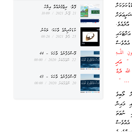
ުކަމަކަށް
ފޮތް: ރިޒްޤުދެއްވާ އިލާހު
21 ޖޫން 2021
18:09
ީޢަތަށް
ާދެއެވެ.
ކުޑަކުދިންގެ ވާހަކަ: ލަކުނު
ށްޓަކައި
25 މާޗް 2021
08:26
ެއްވެސް
ِ اللَّـهِ
މޫސާގެފާނުގެ ވާހަކަ – 44
22 ނޮވެމްބަރު 2020
00:00
 ” އަދި
. ﷲ ދެކެ
މޫސާގެފާނުގެ ވާހަކަ – 43
ެވެ … “
20 ނޮވެމްބަރު 2020
00:00
ް ލޯބިވެ
ި މައިން
ި ނުވަތަ
 އެއްވެސް