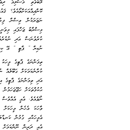
ލޮބުވެތި މުސްލިމު ދިވެ
ކޮންދިމާއަކަށްތޯއެވެ؟ ޤައ
ނަޒަރަކުން ވިސްނާ ފިކުރ
މިސްރާބު ޖަހާފައި މިވަނީ 
ކުރެވުނަސް އަދި ނުކުރެވު
ނުކިޔާ ” ޕާޓީ ” އޭ ކިޔާކ
ތިމަންނަގެ ޕާޓީގެ މީހަކު 
ކުރާނެކަމަކަށް ގަބޫލެއް ނ
އަދި ތިމަންނަގެ ޕާޓީގެ 
ޙުކުމްތަކަށް ހަޖޫޖަހަމުން
ނޯވެއެވެ. އެއީ އެއްވެސް އ
ވާހަކަ އެހެން މީހަކަށް ބ
އެމީހަކާއި ގުޅުން ކަނޑާލަ
އެއީ ދަރީން ނޫންކަމަށް ހ