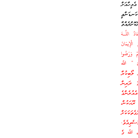
ެމީހާއަށް
ނޑަންވީ
ޮށްދެއްވާ
دَّ اللَّـهَ
 الْإِيمَانَ
مْ وَرَ‌ضُوا
ަ: ” ﷲ
ލޯބިކުރާ
ަ ދަރިން
އުރެންގެ
ޫޙަކުން،
ތަކަކަށް
ސެވިއެވެ.
ން، ﷲ ގެ