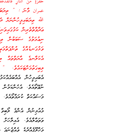
حُفْرَ‌ةٍ مِّنَ النَّارِ‌ فَأَنقَ
عمران މާނަ : ” ތިޔަބައިމ
ﷲ ތިޔަބައިމީހުންނަށް ދެއް
ޢަދާވާތްތެރިން ކަމުގައިވަނ
ނިޢުމަތުގެ ސަބަބުން ތިޔަ
ވަޅުގަނޑެއްގެ ތުންފަތްމަ
އެކަލާނގެ އާޔަތްތައް ތިޔ
ލިބިގަތުމަށްޓަކައެވެ. 
އެބައިމީހުން އެއްބައެއްކަ
ނުވޭތޯއެވެ. އެހެންކަމުން 
މަސައްކަތް ކުރަމާތޯއެވެ.
މުއުމިނުން އެންމެ ލޯބިވާ
ވަތަޢާލާއެވެ. އެއިލާހަށް
މަޚްލޫޤެއްދެކެ ވެއްޖެނަމަ