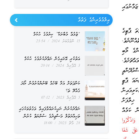
މާނުގައި
ޢިލްމުވެރިންގެ ފަތުވާ
ތަ ޕާޓީގެ
“ޖުމުޢާ މުބާރަކާ” ކިޔުމުގެ ޙުކުމް
ްނޫނެވެ.
15 ނޮވެމްބަރު 2024
23:54
ންގެ ލޯބި
އަތުކުރި އޮޅައިގެން ނަމާދުކުރުމުގެ ޙުކުމް
އްޗަށެވެ.
3 އޭޕްރިލް 2024
20:14
ްރުދޭންވީ
ނަމަ ޕާޓީ
ކަންފަތަށް އަޅާ ބޭހެއް ބޭނުންކުރުމުން ރޯދަ
ަލިމައިން
ގެއްލޭ ތަ؟
5 އޭޕްރިލް 2023
07:12
ޚިލާފަށް
ނަމާދުކުރުން ނަހީކުރައްވާފައިވާ ވަގުތުތަކުގައި
ް ކަމެއް
ތަޙިއްޔަތުލް މަސްޖިދުގެ ސުންނަތް ކުރުން
وَاذْكُرُ‌وا
28 މާޗް 2023
18:00
َلَىٰ شَفَا