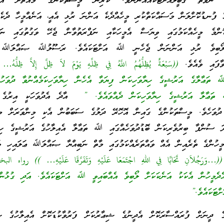
އި ނުވަތަ ޤަބީލާއަށްޓަކައެއްނޫނެވެ. ކުރިން މީސްތަކުންގެ މައްޗަށް އަނި
 ފުނޑުކޮށްލަން މަސައްކަތްކުރި މީހެއްދެކެ އަންނަ ރުޅި އެއީ، އަނެއްމީހާ ދެކެ
ންމެ މީހެއްކަމުގައި ވިޔަސް އެމީހަކާއި ނަފްރަތުވާން ޖެހޭ ވަގުތުގައި ނަފް
ެ ލޯބިވެ ރުޅި އަންނަން ޖެހެނީ ﷲ އަށްޓަކައެވެ. ރަސޫލުﷲ ޞައްލަﷲ ޢ
ވާފައި ވެއެވެ.
((سَبْعَةٌ يُظِلُّهُمُ اللَّهُ فِي ظِلِّهِ يَوْمَ لاَ ظِلَّ إِلاَّ ظِلُّ
ލާގެ އަރުޝީގެ ހިޔާވަހިކަން ފިޔަވާ އެހެން ހިޔާވަހިކަމެއްނުވާ ދުވަހުގ
ﷲ ތަޢާލާ އަރުޝީގެ ހިޔާވަހިކަން ދެއްވައެވެ. ”
އާދެ އެދުވަހަކީ އިރުގެ 
ާ ދުވަހެވެ. މީސްތަކުންގެ ގައިން އޮހޮރޭ ދަލުގެ ސަބަބުން އެކި މިންވަރަށް މީ
ަދަ ސުންޕާ ބިރުވެރިކަން ބޮޑުދުވަހެއްގައި ﷲ ތަޢާލާ އެއިލާހުގެ އަރުޝީގެ ހިޔ
މީހުންގެ ތެރެއިން އެއް ވައްތަރެއްކަމުގައި މާތް ނަބިއްޔާ ޞައްލަﷲ ޢަލައިހި ވ
((…وَرَجُلاَنِ تَحَابَّا فِي اللهِ اجْتَمَعَا عَلَيْهِ وَتَفَرَّقَا عَلَيْهِ… )) رواه ال
ެމީހުން އެކަކު އަނެކަކަށް ލޯބިވެ އެއްބައިވީ ﷲ އަށްޓަކައެވެ. އަދި ގުޅުންކ
ޓަކައެވެ.”
 ދީނަށް ފުރައްސާރަކޮށް އެދީނުގެ ޝިޢާރުކަށް ފަރުވާކުޑަކޮށް އެއިލާހުގެ ޝަ