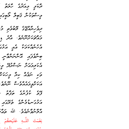
ދާކަމީ މިއަދުގެ ހާލަތު ގ
މީސްތަކުން ޤަބީލާ ލޯބީގައި،
ދިވެހިރާއްޖޭގެ ލޮބުވެތި މ
މައްޗަކަށްނޫނެވެ. އާދެ ޑ
އެހެނެއްކަމަކު އެއީ އަޅުގ
ބިނާވެފައި އޮންނަންވާނީ ތ
އެކަލިމައަށް ނަސްރުދޭ މީހ
ވަކި ނަމެއް ކިޔާ މީހަކަށް
އަކަށްވީމައެއްވެސް ނޫނެވެ
ފޭވެ ކުފުރުގެ ތަފާތު ނި
އަޅުގަނޑުމެންގެ ތެރޭގައި
އާލާނުވާނެއެވެ. ﷲ ތަޢާލާ
نِعْمَتَ اللَّـهِ عَلَيْكُمْ إِذ