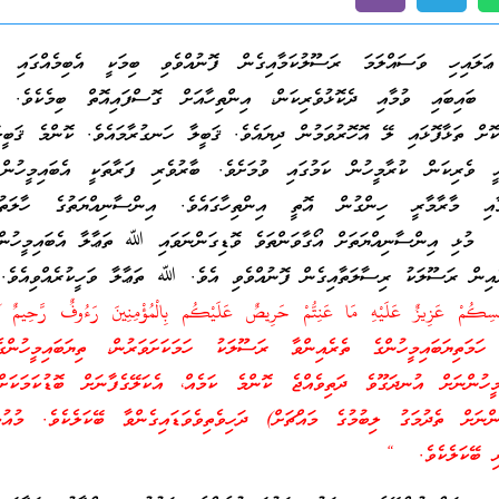
ހި ވަސައްލަމަ ރަސޫލުކަމާއިގެން ފޮނުއްވެވި ބިމަކީ އެބިމެއްގައި އެއ
 ބައިބައި ވުމާއި ދެކޮޅުވެރިކަން، އިންތިހާއަށް ގޮސްފައިއޮތް ބިމެކެވެ. ވެ
ަކޮށް ތަޅާފޮޅައި ލޭ އޮހޮރުވަމުން ދިޔައެވެ. ޤަބީލާ ހަނގުރާމައެވެ. ކޮންމެ ޤަބީލ
ީ ވެރިކަން ކުރާމީހުން ކަމުގައި ވުމަށެވެ. ބާރުވެރި ފަރާތަކީ އެބައިމީހުން 
ާއި މާރާމާރީ ހިންގުން އޮތީ އިންތިހާގައެވެ. އިންސާނިއްޔަތުގެ ހާލަތ
އި، މުޅި އިންސާނިއްޔަތަށް އޯގާވަންތަވެ ވޮޑިގަންނަވައި ﷲ ތަޢާލާ އެބައިމީހުން
ެއިން ރަސޫލަކު ރިސާލަތާއިގެން ފޮނުއްވެވި އެވެ. ﷲ ތަޢާލާ ވަހީކުރެއްވިއެވެ
سِكُمْ عَزِيزٌ عَلَيْهِ مَا عَنِتُّمْ حَرِ‌يصٌ عَلَيْكُم بِالْمُؤْمِنِينَ رَ‌ءُوفٌ رَّ‌حِيمٌ
ތިޔަބައިމީހުންގެ ތެރެއިންވާ ރަސޫލަކު ހަމަކަށަވަރުން، ތިޔަބައިމީހުންގ
ިމީހުންނަށް އުނދަގޫވެ ދަތިވެއްޖެ ކޮންމެ ކަމެއް، އެކަލޭގެފާނަށް ބޮޑުކަމަކަށ
ުންނަށް ތެދުމަގު ލިބުމުގެ މައްޗަށް) ދަހިވެތިވެވަޑައިގެންވާ ބޭކަލެކެވެ. މުއުމ
ރި ބޭކަލެކެވެ. “