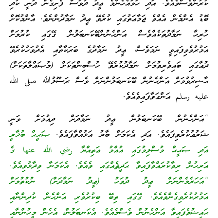
ކުރުންވެސްވެއެވެ. އަދި ހަމައެހެންމެ ޢީދު ދުވަސް ފެށިގެން ދަނީ ކުދި
ބޮޑު އެންމެން އެއްވެ ޖަމާޢަތުގައި ކުރެވޭ ޢީދު ނަމާދުންނެވެ. އާންމުކޮށް
ހުރިހާ ނަމާދުތަކެއްވެސް އަންހެނުންބޭކަނބަލުން ގޭގައި ކުރުމަށް
އަމުރުވެވިފައިވީ ނަމަވެސް، ޢީދު ނަމާދުގެ ބަރަކާތާއި އެދުވަހުކުރެވޭ
ދުޢާގައި ބައިވެރިވުމަށް ނަމާދުކުރެވޭ ހުސްބިންތަކަށް (މުޞައްލާތަކަށް)
ޙާޟިރުވުމަށް އަންހެނުން ބޭކަނބަލުންނަށް ވެސް ރަސޫލުﷲ صلى الله
عليه وسلم އަންގަވާފައިވެއެވެ.
“އަންހެނުން ބޭކަނބަލުން ޢީދު ނަމާދަށް ދިއުމަށް ވަނީ
ޝަރުޢުކުރެވިފައެވެ. އަދި އެކަމަށް ބާރު އަޅުއްވާފައެވެ.
ޞަޙީޙް ބުޚާރީ
އަދި ޞަޙީޙް މުސްލިމުގައި އުއްމު ޢަތިއްޔާ رضي الله عنها ގެ
އަރިހުން ރިވާކުރައްވާފައިވާ ޙަދީޘެއްގައި ވެއެވެ. އެކަމަނާ ވިދާޅުވިއެވެ.
“އަހަރެމެންނަށް ޢީދު ދުވަހު (ޢީދު ނަމާދަށް) ނުކުތުމަށް
އަމުރުކުރެވިގެންވެއެވެ. ގޭގައި ތިބޭ ބިކުރުވެރި އަންހެން ކުދިންނާއި
ޙައިޟުވެފައިވާ އަންހެނުން ވެސްމެއެވެ. އެކަނބަލުން، އެހެން މީހުންނާއި