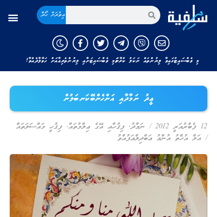
އިތުރަށް ހޯދާ
މި ވެބްސައިޓުގައިވާ ލިޔުންތައް ނަކަލު ކުރާނަމަ މި ވެބްސައިޓަށާއި ލިޔުންތެރިއާއަށް ހަވާލާދެއްވާ!
ޢީދު ނަމާދާއި އަންހެންބޭކަނބަލުން
12 ފެބްރުއަރީ 2012
/
ނަމާދު
,
ފިޤުހާއި އޭގެ ޢިލްމުތައް
,
ފިޤުހީ މައްސަލަތައް
/
އަލް އުޚްތު އުންމު ޢަބްދިލްޢަފުއްވު