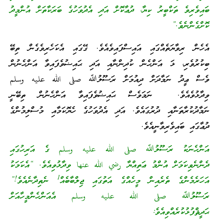
ބައިވެރިވެ ތަކްބީރު ކިޔާ، ދުޢާކޮށް އަދި އެދުވަހުގެ ބަރަކާތަށް އުންމީދު
ކޮށްގެންނެވެ.”
އެހެން ރިވާޔަތެއްގައި އައިސްފައިވެއެވެ. ގޭގައި އެކަހެރިވެގެން ތިބޭ
ބިކުރުވެރި، ޅަ އަންހެން ކުދިންނާއި އަދި ޙައިޟުވެފައިވާ އަންހެނުން
ވެސް ޢީދު ނަމާދަށް ދިއުމަށް ރަސޫލުﷲ صلى الله عليه وسلم
ވިދާޅުވެއެވެ. ނަމަވެސް ޙައިޟުވެފައިވާ އަންހެނުން ތިބޭނީ
ނަމާދުކުރާތަނާއި ދުރުގައެވެ. އަދި އެދުވަހުގެ ހެޔޮކަމާއި މުސްލިމުންގެ
ދުޢާގައި ބައިވެރިވާނީއެވެ.
އަންހެނަކު ރަސޫލުﷲ صلى الله عليه وسلم ގެ އަރިހުގައި
ދެންނެވިކަމަށް އުންމު ޢަތިއްޔާ رضي الله عنها ވިދާޅުވިއެވެ. “އެކަމަކު
1
އަހަރެމެންގެ ތެރެއިން މީހެއްގެ އަތުގައި ޖިލްބާބެއް
ނެތިދާނެއެވެ!”
ރަސޫލުﷲ صلى الله عليه وسلم އެއަންހެންމީހާއަށް
ޙަދީޘްފުޅުކުރެއްވިއެވެ: