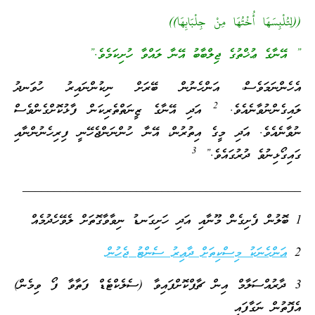
((لِتُلْبِسَهَا أُخْتُهَا مِنْ جِلْبَابِهَا))
” އޭނާގެ ޢުޚްތުގެ ޖިލްބާބު އޭނާ ލައްވާ ހުށިކަމެވެ.”
އެހެންނަމަވެސް، އަންހެނުން ބޭރަށް ނިކުންނައިރު ހުވަނދު
2
ލައިގެންނުވާނެއެވެ.
އަދި އޭނާގެ ޒީނަތްތެރިކަން ފާޅުކޮށްގެންވެސް
ނުވާނެއެވެ. އަދި މީގެ އިތުރުން، އޭނާ ހުންނަންޖެހޭނީ ފިރިހެނުންނާއި
3
ގައިގޯޅިނުވެ ދުރުގައެވެ.”
____________________________________________
1 ބޮލުން ފެށިގެން މޫނާއި އަދި ހަށިގަނޑު ނިވާވާގޮތަށް ލެވޭހެދުމެއް
2
އަންހެނަކު މިސްކިތަށް ދާއިރު ސެންޓު ޖެހުން
3 ދާރުއްސަލާމް އިން ޗާޕްކޮށްފައިވާ (ސެލެކްޓެޑް ފަތާވާ ފޯ ވިމެން)
އެފޮތުން ނަގާފައި