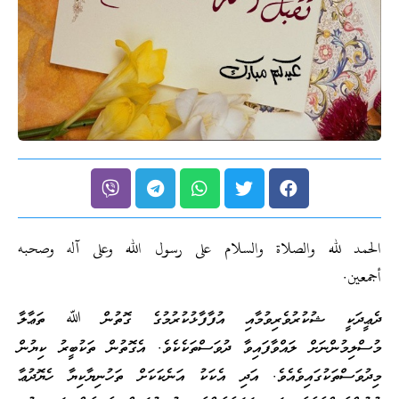
الحمد لله والصلاة والسلام على رسول الله وعلى آله وصحبه
أجمعين.
ދެޢީދަކީ ޝުކުރުވެރިވުމާއި އުފާފާޅުކުރުމުގެ ގޮތުން ﷲ ތަޢާލާ
މުސްލިމުންނަށް ލައްވާފައިވާ ދުވަސްތަކެކެވެ. އެގޮތުން ތަކުބީރު ކިޔުން
މިދުވަސްތަކުގައިވެއެވެ. އަދި އެކަކު އަނެކަކަށް ތަހުނިޔާކިޔާ ހެޔޮދުޢާ