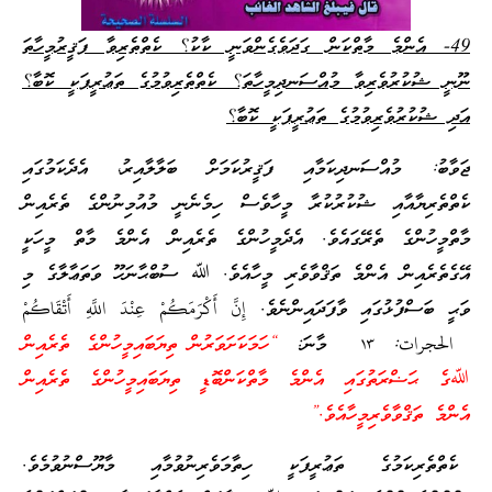
49- އެންމެ މާތްކަން ގަދަވެގެންވަނީ ކާކު؟ ކެތްތެރިވާ ފަޤީރުމީހާތަ
ނޫނީ ޝުކުރުވެރިވާ މުއްސަނދިމީހާތަ؟ ކެތްތެރިވުމުގެ ތަޢުރީފަކީ ކޮބާ؟
އަދި ޝުކުރުވެރިވުމުގެ ތަޢުރީފަކީ ކޮބާ؟
ޖަވާބު: މުއްސަނދިކަމާއި ފަޤީރުކަމަށް ބަލާލާއިރު، އެދެކަމުގައި
ކެތްތެރިޔާއާއި ޝުކުރުކުރާ މީހާވެސް ހިމެނެނީ މުއުމިނުންގެ ތެރެއިން
މާތްމީހުންގެ ތެރޭގައެވެ. އެދެމީހުންގެ ތެރެއިން އެންމެ މާތް މީހަކީ
އޭގެތެރެއިން އެންމެ ތަޤްވާވެރި މީހާއެވެ. ﷲ ސުބްޙާނަހޫ ވަތަޢާލާގެ މި
ވަޙީ ބަސްފުޅުގައި ވާފަދައިންނެވެ.
إِنَّ أَكْرَمَكُمْ
عِنْدَ
اللَّهِ أَتْقَاكُمْ
الحجرات: ١٣ މާނަ:
“ހަމަކަށަވަރުން ތިޔަބައިމީހުންގެ ތެރެއިން
ﷲގެ ޙަޟްރަތުގައި އެންމެ މާތްކަންބޮޑީ ތިޔަބައިމީހުންގެ ތެރެއިން
އެންމެ ތަޤްވާވެރިމީހާއެވެ.”
ކެތްތެރިކަމުގެ ތަޢުރީފަކީ ހިތާމަވެރިނުވުމާއި މާޔޫސްނުވުމެވެ.