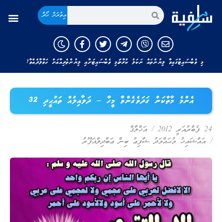
އިތުރަށް ހޯދާ
މި ވެބްސައިޓުގައިވާ ލިޔުންތައް ނަކަލު ކުރާނަމަ މި ވެބްސައިޓަށާއި ލިޔުންތެރިއާއަށް ހަވާލާދެއްވާ!
އެންމެ މާތްކަން ގަދަވެގެންވާ މީހާ – ދަލާއިލުއް ތައުޙީދި 32
24 ފެބްރުއަރީ 2012
/
އަޚްލާޤް
/
އައްޝައިޚު މުޙައްމަދު ޝާފިޢު ބިން ޢަބްދިލްޣަފޫރު