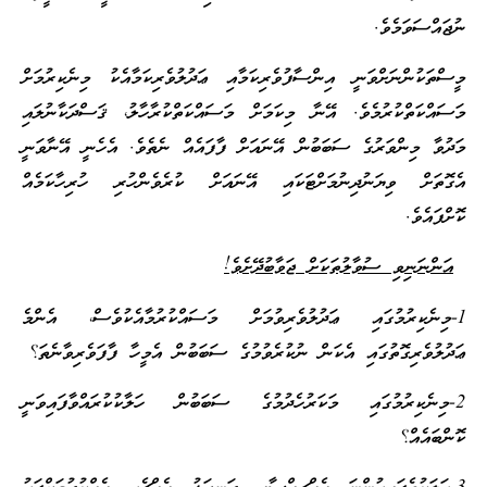
ނުޖައްސަވަމެވެ.
މީސްތަކުންނަށްވަނީ އިންސާފުވެރިކަމާއި ޢަދުލުވެރިކަމާއެކު މިނެކިރުމަށް
މަސައްކަތްކުރުމެވެ. އޭނާ މިކަމަށް މަސައްކަތްކުރާހާލު، ޤަސްދަކާނުލައި
މަދުވާ މިންވަރުގެ ސަބަބުން އޭނައަށް ފާފައެއް ނެތެވެ. އެހެނީ އޭނާވަނީ
އެގޮތަށް ވިޔަނުދިނުމަށްޓަކައި އޭނައަށް ކުރެވެންހުރި ހުރިހާކަމެއް
ކޮށްފައެވެ.
އަންނަނިވި ސުވާލުތަކަށް ޖަވާބުދޭށެވެ!
1-މިނެކިރުމުގައި ޢަދުލުވެރިވުމަށް މަސައްކުރުމާއެކުވެސް، އެންމެ
ޢަދުލުވެރިގޮތުގައި އެކަން ނުކުރެވުމުގެ ސަބަބުން އެމީހާ ފާފަވެރިވާނެތަ؟
2-މިނެކިރުމުގައި މަކަރުހެދުމުގެ ސަބަބުން ހަލާކުކުރައްވާފައިވަނީ
ކޮންބައެއް؟