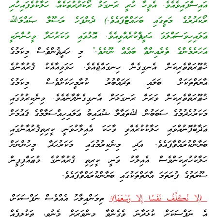
އައިސްފައިވެއެވެ. އެމީހާ ހުރީ ރަނގަޅު ރޯކަދުރުތަކެއް، ހަލާކުވެފައިހުރި
ރޯކަދުރުގެ މަތީގައި ބަހައްޓާފައެވެ.) ދެންފަހެ ރަސޫލާ ޞައްލަﷲ
ޢަލައިހިވަސައްލަމަ ޙަދީޘްކުރެއްވިއެވެ. އޮޅުވައި މަކަރުހަދާ މީހުންނަކީ
އަހަރެމެންގެ ތެރެއިންވާ ބައެއް ނޫނެވެ.”
މި ހަދީޘުންވެސް މިކަމުގެ
ޚުޠޫރަތްތެރިކަން އެނގިގެން ހިނގައްޖެއެވެ. ހަމަމިއާއެކު ޤުރުއާނުގެ
އާޔަތްތަކަށް ބަލައި ތަދައްބުރު ކުރާމީހަކަށްވެސް މިކަމުގެ
ޚުޠޫރަތްތެރިކަން ވަރަށް ރަނގަޅަށް އެނގިގެންދާނެއެވެ. މިނެކިރުމުގައި
މަކަރުހެދުމުގެ ސަބަބުން ﷲތަޢާލާ ޝުޢައިބު ޢަލައިހިއްސަލާމްގެ ޤައުމަށް
ޢަޛާބުފޮނުއްވައި ހަލާކުކުރެއްވި ވާހަކަ އެއިލާހުވަނީ ކީރިތިޤުރުއާނުގައި
ބަޔާންކުރައްވާފައެވެ. އަދި މިނެކިރުމުގައި މަކަރުހަދާ މީހުންނަށް
ހަލާކުހުރިކަންވެސް އެއިލާހު ވަނީ ކީރިތި ޤުރުއާނުގެ މުޠައްފިފީން
ސޫރަތުގެ ފުރަތަމަ އާޔަތްތަކުގައި ބަޔާންކުރައްވާފައެވެ.
(لا نُكَلِّفُ نَفْسًا إِلا وُسْعَهَا):
ތިމަންއިލާހު އެއްވެސް ނަފްސަކަށް،
އެ ނަފްސަކަށް ކުޅަދާނަ ވެގެންވާ މިންވަރަށް މެނުވީ، ތަކުލީފެއް