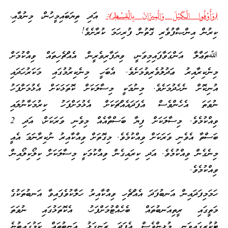
(وَأَوْفُوا الْكَيْلَ وَالْمِيزَانَ بِالْقِسْطِ):
އަދި ތިޔަބައިމީހުން، މިނުމާއި،
ކިރުން އިންޞާފުވެރި ގޮތުން ފުރިހަމަ ކުރާށެވެ!
ﷲތަޢާލާ އަންގަވާފައިމިވަނީ، ވިޔަފާރިވެރީން އެއްޗެހިތައް ވިއްކުމަށް
މިނެކިރާއިރު ޢަދުލުވެރިވުމަށެވެ. އެބަހީ މިނެކިރުމުގައި މަކަރުހަދައި
އުނިކޮށް ނެހެދުމަށެވެ. މިނުމަކީ މިސާލަކަށް ކޮތަޅަކަށް އެޅުމަށްފަހު
ނުވަތަ އެހެންވެސް އެފަދައެއްޗަކަށް އެޅުމަށްފަހު ކިރުމަކާނުލައި
ވިއްކުމެވެ. މިސާލަކަށް ފިޔާ ބަސްތާއެއް މިވެނި ވަރަކަށް، އަދި 2
ބަސްތާ އެވެނި ވަރަކަށް ވިއްކުމެވެ. މިގޮތަށް ވިއްކާއިރު ނުކިރާނަމަ އެއީ
މިނެގެން ވިއްކުމެވެ. އަދި ކިރައިގެން ވިއްކުމަކީ މިސާލަކަށް ކިލޯކިލޯއިން
ވިއްކުމެވެ.
ހަމަމިފަދައިން އަނބުފަދަ އެއްޗެހި ވިއްކާއިރު ހަލާކުވެފައިވާ އަނބުތަކުގެ
މަތީގައި ރީތިއަނބުތައް ބެހެއްޓުމަށްފަހު، އެކޮތަޅުގައި ނުވަތަ
ޓުކުރީގައިވަނީ މުޅީންވެސް އެފަދަ ރަނގަޅު އަނބުތައް ކަމުގައިބުނެ