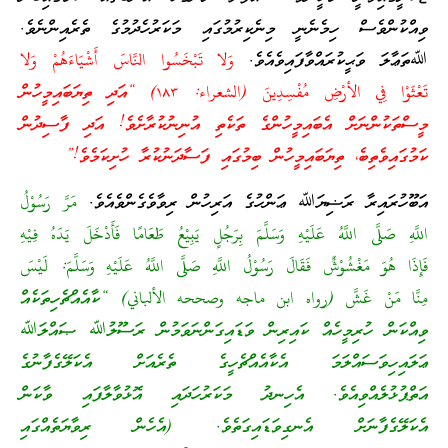
ވިއްކުންވެސް ހިމެނެނީ މިނެކިރުމުގައި މަކަރުހެދުމުގެ ތެރެއިންނެވެ.
ﷲތަޢާލަ ވަޙީކުރައްވާފައިވެއެވެ.
وَلا تَبْخَسُوا النَّاسَ أَشْيَاءَهُمْ وَلا
تَعْثَوْا فِي الأرْضِ مُفْسِدِينَ (الشعراء: ١٨٣) “އަދި ތިޔަބައިމީހުން
މީސްތަކުންނަށް އެބައިމީހުންގެ ތަކެތި އުނިނުކުރާށެވެ! އަދި ފާސިދުން
ކަމުގައިވެތިބެ، ތިޔަބައިމީހުން ބިމުގައި ފަސާދަނުކުރާ ހުށިކަމެވެ!”
އަބޫހުރައިރާ ރަޟިޔަﷲ ޢަންހުގެ އަރިހުން ރިވާވެގެންވެއެވެ.
مَرَّ رَسُوْلُ
اللَّهِ صَلَّى اللَّهُ عَلَيْهِ وَسَلَّمَ بِرَجُلٍ يَبِيْعُ طَعَامًا فَأَدْخَلَ يَدَهُ فِيْهِ
فَإِذَا هُوَ مَغْشُوْشٌ فَقَالَ رَسُوْلُ اللَّهِ صَلَّى اللَّهُ عَلَيْهِ وَسَلَّمَ: لَيْسَ
مِنَّا مَنْ غَشَّ (رواه ابن ماجه وصححه الألباني) “ކާއެއްޗެހިތަކެއް
ވިއްކަން ހުރިމީހެއް ކައިރިން ވަޑައިގަންނަވަމުން ރަސޫލުﷲ ޞައްލަﷲ
ޢަލައިހިވަސައްލަމަ އެކާއެއްޗެހީގެ ތެރެއަށް އެކަލޭގެފާނުގެ
އަތްޕުޅުލެއްވިއެވެ. އެހިނދު މަކަރުހަދައި އޮޅުވާލާފައި ވާކަން
އެކަލޭގެފާނަށް އެނގިވަޑައިގަތެވެ. (އެހެން ރިވާޔަތެއްގައި