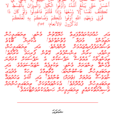
أَحْسَنُ حَتَّى يَبْلُغَ أَشُدَّهُ وَأَوْفُوا الْكَيْلَ وَالْمِيزَانَ بِالْقِسْطِ لا
نُكَلِّفُ نَفْسًا إِلا وُسْعَهَا وَإِذَا قُلْتُمْ فَاعْدِلُوا وَلَوْ كَانَ ذَا
قُرْبَى وَبِعَهْدِ اللَّهِ أَوْفُوا ذَلِكُمْ وَصَّاكُمْ بِهِ لَعَلَّكُمْ
تَذَكَّرُونَ (الأنعام: ١٥٢)
އަދި ހުއްދަކުރައްވާފައިވާ ހެޔޮގޮތުން މެނުވީ، ތިޔަބައިމީހުން
ޔަތީމުންގެ މުދަލާ ގާތްނުވާށެވެ! އެކުދިން ބޮޑުވެ
ތަޞައްރަފުފުދިއްޖައުމަށް ދާންދެނެވެ. އަދި ތިޔަބައިމީހުން،
މިނުމާއި، ކިރުން އިންޞާފުވެރި ގޮތުން ފުރިހަމަ ކުރާށެވެ!
ތިމަންއިލާހު އެއްވެސް ނަފްސަކަށް، އެ ނަފްސަކަށް ކުޅަދާނަ
ވެގެންވާ މިންވަރަށް މެނުވީ، ތަކުލީފެއް ނުޖައްސަވަމެވެ. އަދި
ތިޔަބައިމީހުން ބަސްބުނާނަމަ، ގާތްތިމާގެ މީހަކާ މެދުގައި
ނަމަވެސް، ޢަދުލަށް (ތެދަށް) ބުނާށެވެ! އަދި ﷲގެ ޢަހުދުތައް
ތިޔަބައިމީހުން ފުއްދާށެވެ! އެކަންތައްތަކަށް، ތިޔަބައިމީހުންނަށް
ވަޞިއްޔަތްކުރެއްވީ ތިޔަބައިމީހުން ހަނދުމަކުރުމަށްޓަކައެވެ.
___________________________________
ޝަރަޙަ