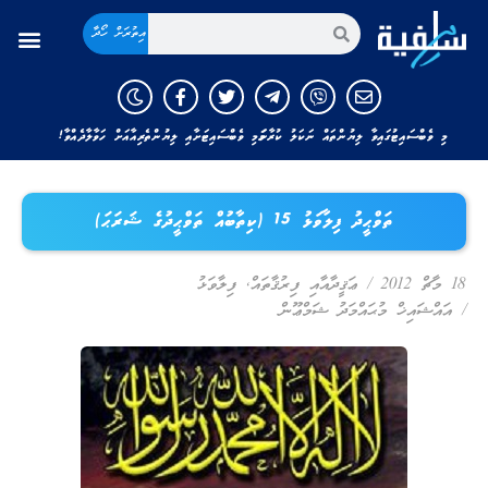
އިތުރަށް ހޯދާ
މި ވެބްސައިޓުގައިވާ ލިޔުންތައް ނަކަލު ކުރާނަމަ މި ވެބްސައިޓަށާއި ލިޔުންތެރިއާއަށް ހަވާލާދެއްވާ!
ތަވްޙީދު ފިލާވަޅު 15 (ކިތާބުއް ތަވްޙީދުގެ ޝަރަޙަ)
18 މާޗް 2012
/
ޢަޤީދާއާއި ފިރުޤާތައް
,
ފިލާވަޅު
/
އައްޝައިޚް މުޙައްމަދު ޝަމްޢޫން