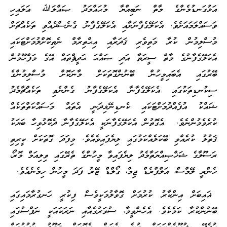
އަޅުގަނޑުމެންގެ މާތް ނަބިއްޔާ މުޙައްމަދު ޞައްލަﷲ ޢަލައިހި
ވަސައްލަމައަށެވެ. އެކަލޭގެފާނަށާއި އެކަލޭގެފާނު ގެނެސްދެއްވި ތަކެއްޗަށް
މުސްލިމުން ކުރާ މަތިވެރި ޤަދަރާއި އިޙްތިރާމް ނެތިކޮށްލުމަށްޓަކައި
އެކަލޭގެފާނުގެ މާތް ސީރަތާ އަދި ޞައްޙަ ޙަދީޘްތައް އޭގެ މަފްހޫމުން
ބޭރުގައި އެބައިމީހުން ބޭނުންގޮތަކަށް މާނަކޮށް މުސްލިމުންގެ
ސިކުނޑިތަކުގައި އެކަލޭގެފާނާ އެކަލޭގެފާނު ގެންނެވި ތަކެއްޗާމެދު
ޝައްކު އުފެއްދުމަށްޓަކައި ކެނޑިނޭޅިދަނީ އެތައް މަސައްކަތްތަކެއް
ކުރެވެމުންނެވެ. އެގޮތުން އެކަލޭގެފާނަކީ އެކަލޭގެފާނާ ދެކޮޅުވިހާ ބަޔަކު
ޤަތުލު ކުރެއްވި ބޭކަލެއްކަމުގައި ލިޔެފައިވެއެވެ. މިފަދަ ގޮތަކަށް ކީރިތި
ރަސޫލާގެ ޝަޚްޞިއްޔަތާމެދު ލިޔެފައިވާ މީހުންގެ ތެރޭގައި ވިލިއަމް މޮރޯ،
ހެންރީ ލޭމްސް، އަލްފްރެޑް ޖިމް، ގޯލްޑް ޒޭރު ފަދަ މީހުން ހިމެނެއެވެ.
ޣައިބަށް އިންކާރު ކުރުމަށް ގޮވާލުމަކީވެސް ފިކުރީ ހަނގުރާމައިގައި
ބޭނުންކުރާ ކަމެކެވެ. އެހެންވީމާ، ސުވަރުގެއާއި ނަރަކައަކީ ނަފްސުގައި