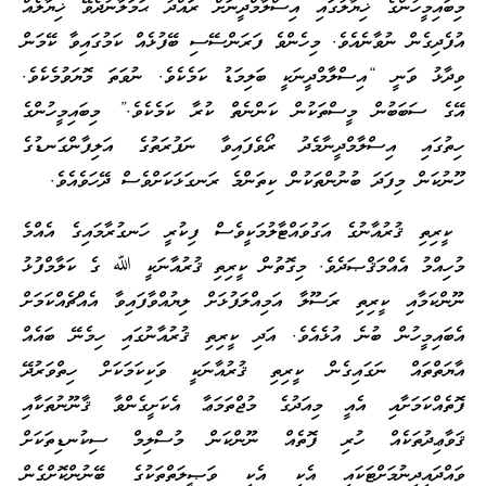
މިބައިމީހުންގެ ޚިޔާލުގައި އިސްލާމްދީނަށް ރައްދު ޙަމަލާނުދެވޭ ޚިޔާލެއް
އުފެދިގެން ނުވާނެއެވެ. މިހެންވެ ފަރަންސޭސި ބޭފުޅެއް ކަމުގައިވާ ކޭމަން
ވިދާޅު ވަނީ “އިސްލާމްދީނަކީ ބަލިމަޑު ކަމެކެވެ. ނުވަތަ މޮޔަވުމެކެވެ.
އޭގެ ސަބަބުން މީސްތަކުން ކަންނެތް ކުރާ ކަމެކެވެ.” މިބައިމީހުންގެ
ހިތުގައި އިސްލާމްދީނާމެދު ރޯވެފައިވާ ނަފުރަތުގެ އަލިފާންގަނޑުގެ
ހޫނުކަން މިފަދަ ބުނުންތަކުން ކިތަންމެ ރަނގަޅަކަށްވެސް ދޭހަވެއެވެ.
ކީރިތި ޤުރުއާނުގެ އަގުވައްޓާލުމަކީވެސް ފިކުރީ ހަނގުރާމައިގެ އެއްމެ
މުހިއްމު އެއްމަޤްޞަދެވެ. މިގޮތުން ކީރިތި ޤުރުއާނަކީ ﷲ ގެ ކަލާމްފުޅު
ނޫންކަމާއި ކީރިތި ރަސޫލާ އަމިއްލަފުޅަށް ލިޔުއްވާފައިވާ އެއްޗެއްކަމަށް
އެބައިމީހުން ބުނެ އުޅެއެވެ. އަދި ކީރިތި ޤުރުއާނުގައި ހިމެނޭ ބައެއް
އާޔަތްތައް ނަގައިގެން ކީރިތި ޤުރުއާނަކީ ވަކިކަމަކަށް ހިތްވަރުދޭ
ފޮތެއްކަމަށާއި އެއީ މިއަދުގެ މުޖްތަމަޢާ އެކަށީގެންވާ ޤާނޫނުތަކާއި
ޤަވާޢިދުތަކެއް ހުރި ފޮތެއް ނޫންކަން މުސްލިމް ސިކުނޑިތަކަށް
ވައްދައިދިނުމަށްޓަކައި އެކި އެކި ވަޞީލަތްތަކުގެ ބޭނުންކޮށްގެން