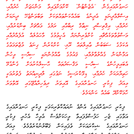
ހަނގުރާމައިގެން “އެޖެންޓުން” ކޮށާމަށާފައިވާ މަންހަޖަށް ހެދުމާއި،
އިސްލާމްދީނަކީ އެދީނުގެ ބައެއްކަންތައްތަކަށް ތަބާވަންޖެހޭ ދީނަކަށް
ހެދުމާއި، އިޤްތިޞާދީ ނިޠާމް ރިބާއާއި ރަލުގެ މައްޗަށް ބިނާކުރުމާއި،
މަސްތުވާތަކެއްޗާއި ކުށްވެރިންނަށް އެހީވުމުގެ މާޙައުލެއް އުފެއްދުމާއި
އެކަމުގެ ސަބަބުން ޢާއިލާތައް ރޫޅި، ކުށްކުރުން ގިނަވެ މުޖްތަމަޢުގެ
އަމާންކަން ގެއްލުވާލުމާއި، ޤައުމުގެ ޢާއްމުންނަކީ ސިޔާސީ މީހުން
އެބައިމީހުންގެ ސިޔާސީ މަޤްޞަދުތައް ޙާޞިލްކުރުމަށް ގެންގުޅޭ
ހަތިޔާރަކަށް ހެދުމާއި، ޑިމޮކްރަސީގެ ނަމުގައި ލާދީނިއްޔަތު ފެތުރުމަކީ
މިއަދު ފިކުރީ ހަނގުރާމައިގެ އޮއިވަރު ދިވެހިރާއްޖޭގައި އޮތްވަރު
ހާމަކޮށްދޭ ބައެއް ކަންކަމެވެ.
ފިކުރީ ހަނގުރާމައިގެ އެންމެ ނުރައްކާތެރިކަމަކީ ފިކުރީ ހަނގުރާމައިގެ
އަވާގައި ޖެހި ހަފުސްވެފައިވާ މީހަކަށްވެސް އެމީހާ އެހުރީ ފިކުރީ
ހަނގުރާމައިގެ ޝިކާރައަކަށް ވެފައިކަން ޤަބޫލުނުކުރެވުމެވެ. މިއަދު