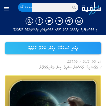
އިތުރަށް ހޯދާ
މި ވެބްސައިޓުގައިވާ ލިޔުންތައް ނަކަލު ކުރާނަމަ މި ވެބްސައިޓަށާއި ލިޔުންތެރިއާއަށް ހަވާލާދެއްވާ!
ފިކުރީ ހަނގުރާމަ މިއަދު ކުރެވޭ ގޮތްތައް
19 މާޗް 2012
/
މުޖުތަމަޢު
/
އައްޝައިޚު މުޙައްމަދު ޝާފިޢު ބިން ޢަބްދިލްޣަފޫރު