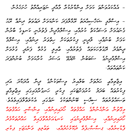
– އެއްކައުވަންތަ ކަމަށް އިންކާރުކުރާ މާއްދީ ނަޒަރިއްޔާތު ހުށަހެޅުން.
– އިސްލާމީ ޝަޚްޞިއްޔަތު ރޫޅާލާފަދަ ކަންކަމަށް ދަޢުވަތު ދިނުމާ ރޫޙު
ގެނައުމަށް މަސައްކަތް ކުރުމާއި، އިސްލާމްދީން ފެތުރެނީ ކަނޑީގެ ބާރުން
ކަމަށް ބުނުމާއި، ލާދީނީ ފިކުރުތަކަށް ހިތްވަރު ދިނުމާއި، އިސްލާމް
ދީނާމެދު ދޮގުވާހަކަތައް ފެތުރުމާއި، ޢާއިލީ ގުޅުމާ ފަރުދީ ގުޅުމަށް
އިސްލާމްދީނުގެ ސަބަބުން ނޭދެވޭ އަސަރު ކުރާކަމަށް ބުނުންފަދަ
ކަންތައްތައް.
އިޖްތިމާޢީ ޙަޔާތަށް ބަލާއިރު މީސްތަކުންގެ ދީނާ އާދަކާދަ އަދި
ފިކުރުތައް ބަދަލު ކުރުމަށްޓަކައި ފިކުރީ ހަނގުރާމައިގައި އިޖްތިމާޢީ
ތަޞައްވުރުތައް ސިޔާސީ ބޭނުންތަކުގެ ނަމުގައި އެކުލަވާލާފައިވެއެވެ.
މިގޮތުން އަންހެނުންގެ ޙައްޤުތައް ހޯދައިދިނުމާއި، އިންސާނީ ޙައްޤުތައް
ހޯދައިދިނުމާއި، އިސްލާމްދީނުގައި ކަނޑައަޅުއްވާފައިވާ ޙައްދުތަކާމެދު
ފާޑުކިޔުމާއި، ޤިޞާޞްހިފުމާ ދެކޮޅުހެދުމާއި، ތަޢުލީމީ މަންހަޖަކީ ފިކުރީ