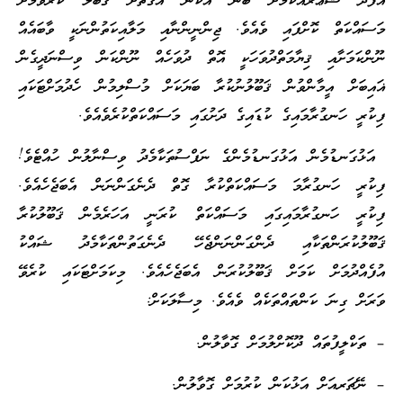
އުފެދޭ ޝުޢޫރެއްކަމަށް ބުނެ އެކަން އެގޮތަށް ޤަބޫލު ކުރުވުމަށް
މަސައްކަތް ކޮށްފައި ވެއެވެ. ޖިންނީންނާއި މަލާއިކަތުންނަކީ ވާބައެއް
ނޫންކަމަށާއި ޤިޔާމަތްދުވަހަކީ އޮތް ދުވަހެއް ނޫންކަން ވިސްނަދީގެން
ޣައިބަށް އީމާންވުން ޤަބޫލުނުކުރާ ބަޔަކަށް މުސްލިމުން ހެދުމަށްޓަކައި
ފިކުރީ ހަނގުރާމައިގެ ކުޑައިގެ ދަށުގައި މަސައްކަތްކުރެވެއެވެ.
އަޅުގަނޑުމެން އަޅުގަނޑުމެންގެ ނަފްސުތަކާމެދު ވިސްނާލުން ހުއްޓެވެ!
ފިކުރީ ހަނގުރާމަ މަސައްކަތްކުރާ ގޮތް ދެނެގަންނަން އެބަޖެހެއެވެ.
ފިކުރީ ހަނގުރާމައިގައި މަސައްކަތް ކުރަނީ އަހަރެމެން ޤަބޫލުކުރާ
ޤަބޫލުކުރަންތަކާއި ދެންގަންނަންޖެހޭ ދެނެގަތުންތަކާމެދު ޝައްކު
އުފެއްދުމަށް ކަމަށް ޤަބޫލުކުރަން އެބަޖެހެއެވެ. މިކަމަށްޓަކައި ކުރެވޭ
ވަރަށް ގިނަ ކަންތައްތަކެއް ވެއެވެ. މިސާލަކަށް:
– ތަކްލީފުތައް ދޫކޮށްލުމަށް ގޮވާލުން.
– ނޭޗަރއަށް އަޅުކަން ކުރުމަށް ގޮވާލުން.