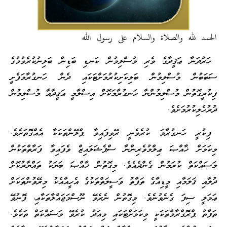
الحمد لله والصلاة والسلام على رسول الله
ހަރުދަނާ ޢަޤީދާގެ ވެރި މުސްލިމުން ކަނޑި ބަޑިން ބަލިނުކުރެވުމުގެ
ސަބަބުން މުސްލިމުން ބަލިކަށިކުރުމަށްޓަކައި ދެން ހަނގުރާމަފެށީ
ފިކުރީގޮތުން މުސްލިމުންނާ ހަނގުރާމަކޮށް އިސްލާމީ ޢަޤީދާއާ މުސްލިމުން
ދުރުހެލިކުރުމަށެވެ.
ފިކުރީ ހަނގުރާމަ ކުރެވެނީ ރޭވިފައިވާ ޕްލޭންތަކަކާ އެއްގޮތަށެވެ.
މިކަމަށް ޚާއްޞަ ޢިލްމުވެރިންނާ ސްޕެޝަލައިޒް ވެފައިވާ ފަރާތްތަކުން
މަސައްކަތް ކުރަމުން ގެންދެއެވެ. މިގޮތުން ޚާއްޞަ ބަޔަކު ތައްޔާރުކޮށް
ދުލާއި ޤަލަމާއި މީޑިއާގެ ތަފާތު ވަސީލަތްތަކުގެ އެހީއާއެކު މިރޭވުންތަކަށް
ޢަމަލީ ސިފަ ގެނެވުނެވެ. މިގޮތުން ނެރެވޭ ނޫސްމަޖައްލާތަކާއި، ފޮނުވޭ
ތަފާތު ޕްރޮގްރާމްތަކަކީ މިކަމަށްޓަކައި މިއަދު ކުރެވޭ މަސައްކަތް ތަކެވެ.