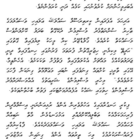
އެބައިމީހުންނަށް ކުރެވުނުހައި ކަމެއް ދަނީ ކުރަމުންނެވެ.
އަދިހަމަ އެފަދައިން ކީރތިރަސޫލާ ޞައްލަﷲ ޢަލައިހި ވަސައްލަމަގެ
ޠާހިރު ސުންނަތާމެދު މުސްލިމުން ދެކޭގޮތް ބަދަލު ކޮށްލަންވެސް
މަސައްކަތް ކުރެއެވެ. ގޯލްޑްޒޭރު ކިޔާ މީހަކު ލިޔެފައިވާ ގޮތުގައި
“ޙަދީޘޭ މިކިޔެނީ ހިޖުރީގޮތުން ފުރަތަމަ ޤަރުނުގައި ހިނގާފައިވާ ދީނީ
ޖަދަލުތަކެއްގެ މައްޗަށް އެކުލަވާފައިވާ ފަތްފުށް ތަކަކަށެވެ. އެހެންވީމާ،
އޭގައި ތާރީޚީ ކުށްތައް ގިނަވެފައި ނުބައި މަޢުލޫމާތު ގިނަކަން ފާހަގަ
ކުރެވެއެވެ.” މިހުރީ މުސްލިމުންގެ ޝަރީޢަތުގެ އެއްމަޞްދަރާމެދު
މުސްލިމުންގެ ހިތުގައި ޝައްކު އުފެއްދުމަށްޓަކައި ފަތުރާ ބުހުތާނުތަކެވެ.
ފިކުރީ ހަނގުރާމައިގެ އަހުލުވެރިން އެންމެ ރުޅިއަންނަނީ އިސްލާމްދީން
ފުރިހަމަކަމާއެކު ތަބްލީޣްކޮށްދެއްވި އަޅުގަނޑުމެން މާތް ނަބިއްޔާ
މުޙައްމަދު ޞައްލަﷲ ޢަލައިހި ވަސައްލަމަދެކެއެވެ. ފާޑުކިޔުމާއި
ފުރައްސާރަކުރުމުގެ ވިހަ ތީރުތައް އެންމެ ގިނައިން އަމާޒުވަނީ