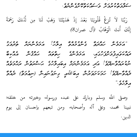
ސަލާމަތްކުރުމަށް މަސައްކަތްކޮށްގެންނެވެ.
رَبَّنَا لاَ تُزِغْ قُلُوبَنَا بَعْدَ إِذْ هَدَيْتَنَا وَهَبْ لَنَا مِن لَّدُنكَ رَحْمَةً
إِنَّكَ أَنتَ الْوَهَّابُ (آل عمران8)
“އަޅަމެން ހައްދަވާ ގެންގުޅުއްވާ އިލާހު! އަޅަމެންނަށް ތެދުމަގު
ދައްކަވައިފުމަށްފަހުގައި، އަޅަމެންގެ ހިތްތައް ޙައްޤުން އެއްކިބާ
ނުކުރައްވާނދޭވެ! އަދި އަޅަމެންނަށް އިބައިލާހުގެ ޙަޟްރަތުން ރަޙްމަތެއް
ދެއްވާނދޭވެ! ހަމަކަށަވަރުން، އިބަﷲއީ ގިނަގުނައިން (ނިޢުމަތް) ދެއްވާ
އިލާހެވެ.”
وصلى اللَّه وسلم وبارك على عبده ورسوله، وخيرته من خلقه؛
نبينا محمد، وعلى آله وأصحابه، ومن تبعهم بإحسان إلى يوم
الدين.