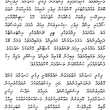
ވަޞީލަތްތައް ކުރިއަރާފައިވާ މިންވަރުން ފިކުރީ ހަނގުރާމަ ދިވެހިންގެ
ބޮލަށް ވެއްދުމަށްޓަކައި ކޮންމެހެން ދިވެހި ދަރިޔަކު އެމެރިކާއަށް ނުވަތަ
އިނގިރޭސި ވިލާތަށް ގެންދާކަށް ނުޖެހެއެވެ. ގޭގެ ސިޓިންރޫމްގައި
ސޯފާގައި އިންދާ ދިވެހި ސިކުނޑިތަކަށް މިއަދު އެފަދަ ވައިރަސްތައް
އެބަ ވައްދައެވެ. ފިލްމުތަކާއި ޓީވީ ޗެނަލްތަކާއި އިންޓަރނެޓްގެ
ޛަރީޢާއިންނެވެ. އަޅުގަނޑުމެންގެ ޅަދަރީންގެ ތަރުބިއްޔަތުގެ ވަރަށް ބޮޑު
ރޯލެއް އަދާކުރަނީ މިފަދަ ޗެނަލުތަކެވެ. ކާރޓޫނާއި ގޭމްތަކުގެ ނަމުގައެވެ.
މިފަދަ ތަރުބިއްޔަތެއް ލިބިގެން ބޮޑެތިވާ ދަރީންގެ އިސްލާމީ ޢަޤީދާ ކިހާ
ފެންވަރެއްގައި ހުންނާނޭކަން ތަޞައްވަރު ކޮށްލައްވާށެވެ!
ފިކުރީ ހަނގުރާމަ މުޖްތަމަޢުން ނައްތާލެވޭނީ ފިކުރީ ހަނގުރާމަ ކުރެވޭ
ގޮތްތައް ދެނެގަނެވިގެންނެވެ. އަދި މިކަންތައްތަކުގެ ނުރައްކާތެރިކަން
ރައްޔިތުންނަށް ވިސްނަދީގެންނެވެ. އަމިއްލަ ނަފްސު ފިކުރީ
ހަނގުރާމައިގެ އޮއިވަރުން ރައްކާތެރިކުރުމަށް މަސައްކަތްކުރުމާއެކު ތިމާގެ
ލޯބިވާ ޢާއިލާވެސް މި ނުރައްކާތެރި ފިކުރުގެ ނުބައިކަމުން