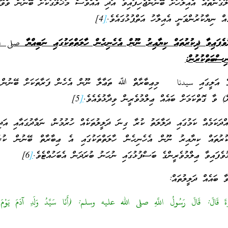
ޫގުންތައް އެއިލާހަށް ބޭނުންޖެހިފައިވާ އަދި އެއްވެސް މަޚުލޫގަކަށް ބޭނުން ވެވޮޑ
އް ނިޔާކުރުންވަނީ އެއިލާހު އަތްޕުޅުގައެވެ.
[
4]
ުވެފައިވާ ޛިކުރުތައް ކިޔާއިރު ނޫން އެހެނިހެން ހާލަތްތަކުގައި ނަބިއްޔާ
صلى ال
ިސްބަތްކުރުން:
ޘްގެ އަލީގައި سيدنا މިޢިބާރާތް ﷲ ތަޢާލާ ނޫން އެހެން ފަރާތަކަށް ބޭނުން 
ް) ވާ ގޮތްކަމަށް ބައެއް ޢިލްމުވެރީން ވިދާޅުވެއެވެ.
[
5]
ދަކަމެއް ކަމުގައި ދަލާލަތު ކުރާ ގިނަ ދަލީލުތަކެއް ހުރުމުން، ނަމާދުގައާއި އަ
ކުރުތައް ކިޔާއިރު ނޫން އެހެނިހެން ހާލަތްތަކުގައި އެ ޢިބާރާތް ބޭނުން ކުރ
ޅުވެފައިވާ ޢިލްމުވެރީންގެ ބަސްފުޅުގައި ނުހަނު ބުރަދަން އެބަހުއްޓެވެ.
[
6]
ާ ބައެއް ދަލީލުތައް:
َالَ: قَالَ رَسُولُ اللَّهِ صلى الله عليه وسلم: (أَنَا سَيِّدُ وَلَدِ آدَمَ يَوْمَ الْ