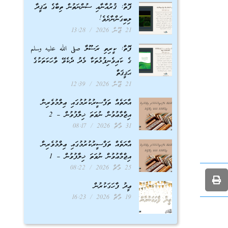
ފޮތް: ޤުރުއާނާއި ސުންނަތުން ތިބާގެ ޢަޤީދާ
ލިބިގަންނާށެވެ!
21 ޖޫން 2026
13:28
ފޮތް: ކީރިތި ރަސޫލާ صلى الله عليه وسلم
ގެ ކައިވެނިފުޅުތަކާ މެދު ދެކެވޭ ވާހަކަތަކުގެ
ޙަޤީޤަތް
21 ޖޫން 2026
12:39
އާޔަތެއް ތަފްސީރުކުރުމުގައި ޢިލްމުވެރިން
އިޖްމާޢުވުން ނުވަތަ ޚިލާފުވުން – 2
31 މާޗް 2026
08:17
އާޔަތެއް ތަފްސީރުކުރުމުގައި ޢިލްމުވެރިން
އިޖްމާޢުވުން ނުވަތަ ޚިލާފުވުން – 1
25 މާޗް 2026
08:22
ޢީދު ފާހަގަކުރުން
19 މާޗް 2026
16:23