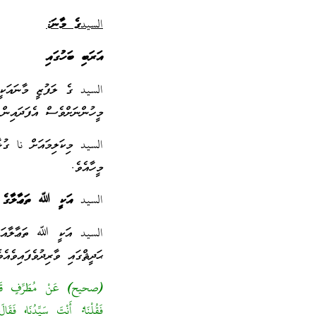
السيد
ގެ މާނަ:
އަރަބި ބަހުގައި
السيد ގެ ލަފުޒީ މާނައަކީ 
މީހުންނަށްވެސް އެފަދައިން މ
السيد މިކަލިމައަށް نا ގުޅ
މީހާއެވެ.
السيد
އަކީ
ﷲ ތަޢާލާގެ އ
السيد އަކީ ﷲ ތަޢާލާއަށް 
ޙަދީޘްގައި ވާރިދުވެފައިވެއެވ
(صحيح)
عَنْ مُطَرِّفٍ قَال
فَقُلْنَا: أَنْتَ سَيِّدُنَا، فَق