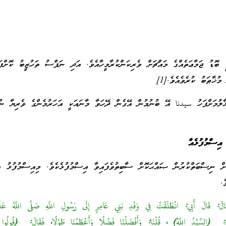
ބޮޑު ޖަމާޢަތެއްގެ މައްޗަށް ވެރިކަންކުރާމީހާއެވެ. އަދި ނަފްސު ތަހުޒީބު ކޮށްފަ
ުޚާޠަބު ކުރެވެއެވެ.[1]
ާލުމަށްފަހު سيدنا އޭ ބުނުމުން އޭގެން ދޭހަވާ މާނައަކީ އަހަރުމެންގެ ވެރިޔާ ނު
ިސްމުފުޅެއް
ނިސްބަތްކުރުން ޞައްޙަކޮށް ސާބިތުވެފައިވާ އިސްމުފުޅެކެވެ. މިއިސްމުފުޅު އަ
ެ.
َ: قَالَ أَبِي: انْطَلَقْتُ فِي وَفْدِ بَنِي عَامِرٍ إِلَى رَسُولِ اللَّهِ صَلَّى اللَّهُ عَلَيْه
َالَ: (السَّيِّدُ اللَّهُ) ، قُلْنَا: وَأَفْضَلُنَا فَضْلًا وَأَعْظَمُنَا طَوْلًا، فَقَالَ: (قُولُوا 