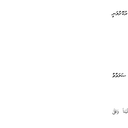
ުކޮށްލަނީ
ޞަލަވާތް
ناَ وَعَلَىٰ