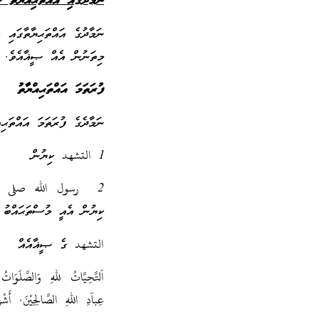
ނަމާދުގައި އައްތަޙިއްޔާތު 
ނަމާދުގެ އައްތަޙިޔާތާގައި 
މިތަނުން އެއް ޞީޣާއެވެ.
ފުރަތަމަ އައްތަޙިއްޔާތު
ނަމާދެގެ ފުރަތަމަ އައްތަޙިއ
1 التشهد ކިޔުން
2 رسول الله صلى الله 
ކިޔުން އެއީ މުސްތަޙައްބު ކ
التشهد ގެ ޞީޣާއެއް
اَلتَّحِيَّاتُ للهِ وَالصَّلَوَاتُ 
عِباَدِ اللهِ الصَّالِحِيْنَ. أَشْهَ