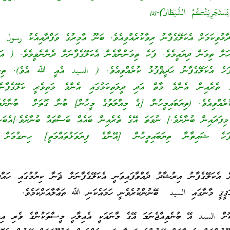
ْتَجْرِيَنَّكُمْ الشَّيْطَانُ).
[2]
ިދާޅުވިކަމަށް އެކަލޭގެފާނު ރިވާކުރެއްވިއެވެ. ބަނޫ އާމިރުގެ ވަފްދާއިއެކު رسول
ތިމަން ދިޔައީމެވެ. ފަހެ ތިމަންނާމެން އެކަލޭގެފާނަށް ދެންނެވީމެވެ. ( އަހަ
ހެ އެކަލޭގެފާނު ޙަދީޘްފުޅު ކުރެއްވިއެވެ. ( السيد އެއީ ﷲ އެވެ). ތިމަ
ްގެ ތެރެއިން އެންމެ މާތް އަދި ދީލަތިކަމުގައި އެންމެ މަތިވެރީ ކަލޭގެފާނެ
ކުރެއްވިއެވެ. (ތިޔަބައިމީހުން [ގެ މިއްލަތުގެ މީހުން] ބުނާ ގޮތަށް ބުނާށެވެ.
ިފަދައިން ބުނާށެވެ.] ނުވަތަ އޭގެ ތެރެއިން ބައެއް ބަސްތައް ބުނާށެވެ.[އެބަހީ
ަހެ ޝައިތާނާ ތިޔަބައިމީހުން [އޭނާގެ ފިޔަވަޅުތައްމަތީ] ހިނގުމަށް މ
ން އެކަލޭގެފާނު އިރުޝާދު ދެއްވާފައިވަނީ އެކަލޭގެފާނަށް ޘަނާ ކިޔުމުގައި ހައް
ަޤީޤީ މާނާގައި السيد ބޭނުންކުރެވެނީ ހަމައެކަނި ﷲ ތަޢާލާއަށްކަމެވެ.
ް السيد އޭ ބުނެވިއްޖެނަމަ އޭގެ މާނައަކީ އެއިލާހީ މީސްތަކުންގެ ވެރި އިލާހ