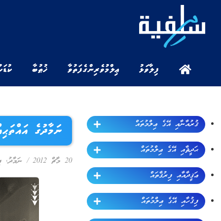
ފިލާވަޅު
ޢިލްމުވެރިންގެ ފަތުވާ
ޚުޠުބާ
ކުޑަކ
ޤުރުއާނާއި އޭގެ ޢިލްމުތައް
ނަމާދުގެ އައްތަޙި
ޙަދީޘާއި އޭގެ ޢިލްމުތައް
20 މާޗް 2012
/
ނަމާދު
,
ފ
ޢަޤީދާއާއި ފިރުޤާތައް
ފިޤުހާއި އޭގެ ޢިލްމުތައް