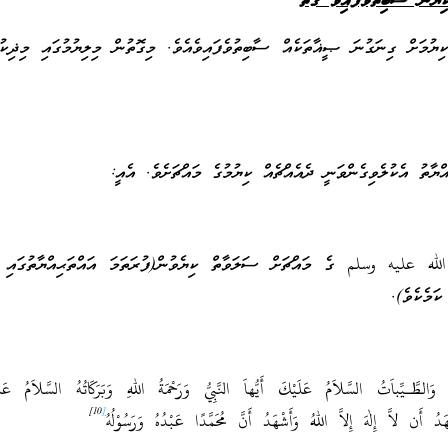
ކިޔަން ސާބިތުވެފައިވާ ގޮތް
ކިޔުމަށް ގިނަގުނަ ޞީޣާތަކެއް ސާބިތުވެފައިވެއެވެ. މިގޮތުން މިލިޔުމުގައި މިޛިކުރ
ްޔާތު އެކުލެވިގެންވަނީ ދެއެއްޗެއް ކިޔުމުގެ މައްޗަށެވެ. އެއީ:
عليه وسلم ގެ މައްޗަށް ސަލަވާތް ކިޔެވުން(ފުރަތަމަ އައްތަޙިއްޔާތުގައި 
ަމެކެވެ).
وَالطَّـيِّباَتُ السَّلاَمُ عَلَيْكَ أَيُّهاَ النَّبِيُّ وَرَحْمَةُ اللهِ وَبَرَكَاتُهُ السَّلاَمُ عَلَيْ
10]
[
دُ أَن لاَّ إِلٰهَ إِلاَّ اللهُ وَأَشْهَدُ أَنَّ مُحَمَّدًا عَبْدُهُ وَرَسُوْلُهُ