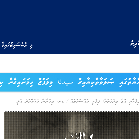
ުދިން
މި ވެބްސައިޓުގައިވާ 
އްޔާތުގައި ޞަލަވާތްކިޔާއިރު سيدنا މިލަފުޒު ހިމަނައިގެން ކި
ިޤުހާއި އޭގެ ޢިލްމުތައް
,
ފިޤުހީ މައްސަލަތައް
/
ޑރ. ޢިމްރާން މުޙައްމަދު ޢަލީ