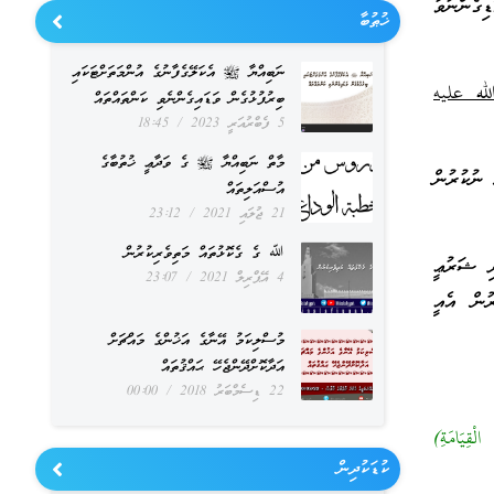
ިގެންނުވާ
ޚުޠުބާ
ނަބިއްޔާ ﷺ އެކަލޭގެފާނުގެ އުންމަތަށްޓަކައި
له عليه
ބިރުފުޅުގެން ވަޑައިގެންނެވި ކަންތައްތައް
5 ފެބްރުއަރީ 2023
18:45
މާތް ނަބިއްޔާ ﷺ ގެ ވަދާޢީ ޚުތުބާގެ
ނުކުރުން
އުސްއަލިތައް
21 ޖުލައި 2021
23:12
ﷲ ގެ ގެކޮޅުތައް މަތިވެރިކުރުން
ދި ޝަރުޢީ
4 އޭޕްރިލް 2021
23:07
ުން އެއީ
މުސްލިކަމު އޭނާގެ އަޚުންގެ މައްޗަށް
އަދާކޮށްދޭންޖެހޭ ޙައްޤުތައް
22 ޑިސެމްބަރު 2018
00:00
قِيَامَةِ)
ކުޑަކުދިން