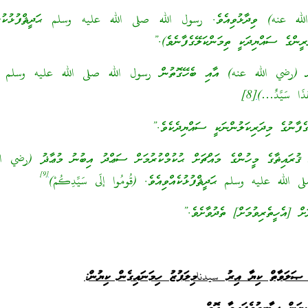
له عنه) ވިދާޅުވިއެވެ. رسول الله صلى الله عليه وسلم ޙަދީޘްފުޅުކުރެއ
ަރީންގެ ސައްޔިދަކީ ތިމަންކަލޭގެފާނެވެ).”
رضي الله عنه) އާއި ބެހޭގޮތުން رسول الله صلى الله عليه وسلم ޙަދ
َذَا سَيَّدٌ…)
[
8]
ގެފާނުގެ މިދަރިކަލުންނަކީ ސައްޔިދެކެވެ.”
ިޡާގެ މީހުންގެ މައްޗަށް ޙުކުމްކުރުމަށް ސަޢްދު އިބުނު މުޢާޛު (رضي ا
9]
[
الله عليه وسلم ޙަދީޘްފުޅުކެއްވިއެވެ. (قُومُوا إلَى سَيِّدِكُمْ)
ށް [އެހީތެރިވުމަށް] ތެދުވާށެވެ.”
އި ޞަލަވާތް ކިޔާ އިރު
سيدنا
މިލަފުޒު ހިމަނައިގެން ކިޔުން: