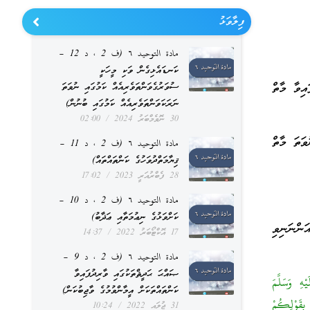
ފިލާވަޅު
مادة التوحيد ٦ (ف 2 ، د 12 –
ކަނޑައެޅިގެން ވަކި މީހަކީ
އިވާ މާތް
ސުވަރުގެވަންތަވެރިއެއް ކަމުގައި ނުވަތަ
ނަރަކަވަންތަވެރިއެއް ކަމުގައި ބުނުން)
30 ނޮވެމްބަރު 2024
02:00
ވަތަ މާތް
مادة التوحيد ٦ (ف 2 ، د 11 –
ޤިޔާމަތްދުވަހުގެ ކަންތައްތައް)
28 ފެބްރުއަރީ 2023
17:02
مادة التوحيد ٦ (ف 2 ، د 10 –
ކަށްވަޅުގެ ނިޢުމަތާއި ޢަޛާބު)
ންނަނިވި
17 އޮކްޓޯބަރު 2022
14:37
مادة التوحيد ٦ (ف 2 ، د 9 –
ޞައްޙަ ޙަދީޘްތަކުގައި ވާރިދުފައިވާ
ِ وَسَلَّمَ
ކަންތައްތަކަށް އީމާންވުމުގެ ވާޖިބުކަން)
بِقَوْلِكُمْ
31 ޖުލައި 2022
10:24