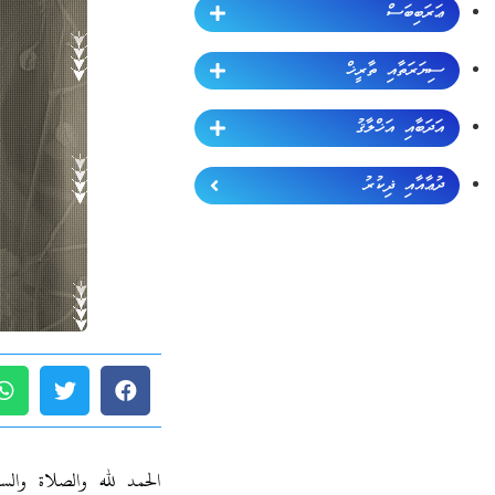
ޢަރަބިބަސް
ސިޔަރަތާއި ތާރީޚް
އަދަބާއި އަޚްލާޤު
ދުޢާއާއި ޛިކުރު
الحمد لله والصلاة وال