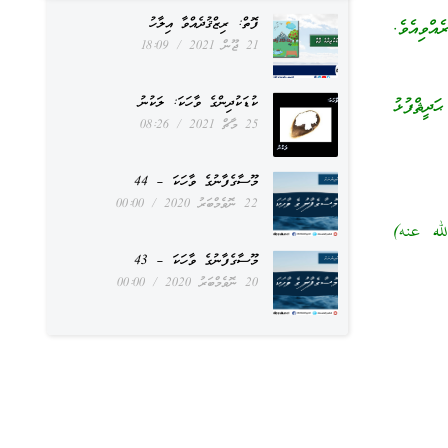
ފޮތް: ރިޒްޤުދެއްވާ އިލާހު
ްވިއެވެ.
21 ޖޫން 2021
18:09
ކުޑަކުދިންގެ ވާހަކަ: ލަކުނު
ީޘްފުޅު
25 މާޗް 2021
08:26
މޫސާގެފާނުގެ ވާހަކަ – 44
22 ނޮވެމްބަރު 2020
00:00
لله عنه)
މޫސާގެފާނުގެ ވާހަކަ – 43
20 ނޮވެމްބަރު 2020
00:00