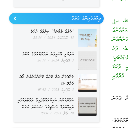
ޢިލްމުވެރިންގެ ފަތުވާ
 الله صلى
ރުމެންގެ
“ޖުމުޢާ މުބާރަކާ” ކިޔުމުގެ ޙުކުމް
15 ނޮވެމްބަރު 2024
23:54
ންނާމެން
ވެ. ފަހެ
އަތުކުރި އޮޅައިގެން ނަމާދުކުރުމުގެ ޙުކުމް
[އެބަހީ:
3 އޭޕްރިލް 2024
20:14
: ވާހަކަ
ެދުވެރި
ކަންފަތަށް އަޅާ ބޭހެއް ބޭނުންކުރުމުން ރޯދަ
ގެއްލޭ ތަ؟
5 އޭޕްރިލް 2023
07:12
ދު ފަހަނަ
ނަމާދުކުރުން ނަހީކުރައްވާފައިވާ ވަގުތުތަކުގައި
ތަޙިއްޔަތުލް މަސްޖިދުގެ ސުންނަތް ކުރުން
28 މާޗް 2023
18:00
ުކަމެވެ.