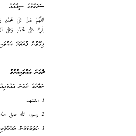
ސަލަވާތްގެ ޞީޣާއެއް
اَللَّهُمَّ صَلِّ عَلَىٰ مُحَمَّدٍ و
باَرِكْ عَلَىٰ مُحَمَّدٍ وَعَلَىٰ آل
މިގޮތުން ފުރަތަމަ އައްތަޙި
ދެވަނަ އައްތަޙިއްޔާތު
ނަމާދެގެ ދެވަނަ އައްތަޙިއްޔާތު އެކުލެވިގެންވަނ
1 التشهد
2 رسول الله صلى الله عليه وسلم ގެ މައްޗަށް ސަލަވާތް ކިޔެވުން
3 ހަތަރުކަމުން ރައްކާތެރިކަމަށް އެދުން