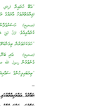
“އަބޫ ހުރައިރާ (رضي ال
(ޤިޔާމަތްދުވަހު އާދަމުގެ ދ
(صحيح) ހަސަނުގެފާނު (
ކުރެއްވިއެވެ. (إنَّ ابْنِيْ ه
“ހަމަކަށަވަރުން ތިމަންކަލޭ
(صحيح) އަދި ބަނޫ ޤުރައ
ގެނެވުމުން رسول الله صلى 
“ތިޔަބައިމީހުންގެ ސައްޔިދަ
ނަމާދުގެ އައްތަޙިއްޔާތުގަ