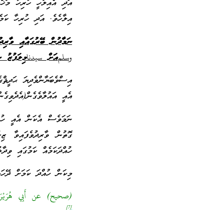
އަދި އެއިލާހީ ހުރިހާ މަޚްލ
އިލާހެވެ. އަދި ހުރިހާ ކަމެ
ނަމާދުން ބޭރުގައާއި ވާރިދ
وسلم
އަށް
سيدنا
މިލަފުޒު ނ
އިސްވެބަޔާންވެދިޔަ ޙަދީ
އެއީ އައުލާވެގެން(އެދެވިގެނ
ނަމަވެސް އެކަން އެއީ ހުއް
ގޮތުން ވާރިދުވެފައިވާ ޒި
ހުއްދަކަމެއް ކަމުގައި ވިދާ
މިކަން ހުއްދަ ކަމަށް ދޭހަވ
(صحيح) عن أَبِي هُرَيْرَةَ ق
7]
[