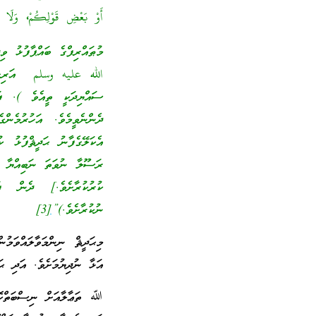
أَوْ بَعْضِ قَوْلِكُمْ، وَلَا يَس
މުޠައްރިފްގެ ބައްޕާފުޅު ވ
الله عليه وسلم އަރިހަށް 
ސައްޔިދަކީ ތީއެވެ ). ފަ
ދެންނެވީމެވެ. އަހުރުމެނ
އެކަލޭގެފާނު ޙަދީޘްފުޅު 
ރަސޫލާ ނުވަތަ ނަބިއްޔާ މ
ކުރުކުރާށެވެ.] ދެން ފ
ނުކުރާށެވެ.)”
[
3]
މިޙަދީޘް ނިންމަވާލައްވަމު
އަޅާ ނުދިޔުމަށެވެ. އަދި ޙ
ﷲ ތަޢާލާއަށް ނިސްބަތްކޮށ