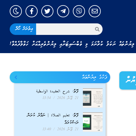
އިތުރަށް ހޯދާ
ލިޔުންތައް ނަކަލު ކުރާނަމަ މި ވެބްސައިޓަށާއި ލިޔުންތެރިއާއަށް ހަވާލާދެއްވާ!
ފަހުގެ ލިޔުންތައް
ޔުން
ފޮތް: شرح العقيدة الواسطية
21 ޖޫން 2026
13:54
ފޮތް: تعليم الصلاة | ނަމާދު ކުރަން
ދަސްކުރަމާ
21 ޖޫން 2026
13:40