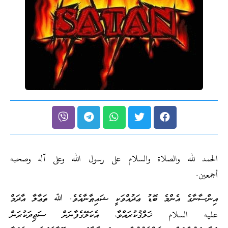
الحمد لله والصلاة والسلام على رسول الله وعلى آله وصحبه
أجمعين.
އިންސާނާގެ އެންމެ ބޮޑު ޢަދުއްވަކީ ޝައިޠާނާއެވެ. ﷲ ތަޢާލާ އާދަމް
عليه السلام ޚަލްޤުކުރައްވާ، އެކަލޭގެފާނަށް ސަޖިދަކުރަން