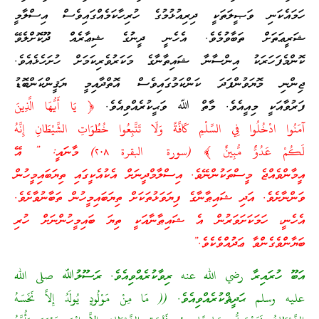
ހަމައެކަނި ވަޞީލަތަކީ ދިރިއުޅުމުގެ ހުރިހާކަމެއްގައިވެސް އިސްލާމީ
ޝަރީޢަތަށް ތަބާވުމެވެ. އެހެނީ ދީނުގެ ޝިޢާރެއް ދޫކޮށްލެވޭ
ކޮންމެފަހަރަކު އިންސާނާ ޝައިތާނާގެ މަކަރުވެރިކަމަށް ހުށަހެޅެއެވެ.
ޖިންނި މޮޔަވުންފަދަ ކަންކަމުގައިވެސް އޮތްދާއިމީ ޔަޤީންކަންބޮޑު
ފަރުވާއަކީ މިއީއެވެ. މާތް ﷲ ވަޙީކުރެއްވިއެވެ.
﴿ يَا أَيُّهَا الَّذِينَ
آمَنُوا ادْخُلُوا فِي السِّلْمِ كَافَّةً وَلَا تَتَّبِعُوا خُطُوَاتِ الشَّيْطَانِ إِنَّهُ
لَكُمْ عَدُوٌّ مُّبِينٌ ﴾ (سورة البقرة ٢٠٨) މާނައީ: ” އޭ
އީމާންވެއްޖެ މީސްތަކުންނޭވެ. އިސްލާމްދީނަށް އެކުއެކީގައި ތިޔަބައިމީހުން
ވަންނާށެވެ. އަދި ޝައިޠާނާގެ ފިޔަވަޅުތަކަށް ތިޔަބައިމީހުން ތަބާނުވާށެވެ.
އެހެނީ، ހަމަކަށަވަރުން އެ ޝައިޠާނާއަކީ ތިޔަ ބައިމީހުންނަށް ހުރި
ބަޔާންވެގެންވާ ޢަދުއްވެކެވެ.”
އަބޫ ހުރައިރާ رضي الله عنه ރިވާކުރެއްވިއެވެ. ރަސޫލުﷲ صلى الله
عليه وسلم ޙަދީޘްކުރެއްވިއެވެ. (( مَا مِنْ مَوْلُودٍ يُولَدُ إِلاَّ نَخَسَهُ