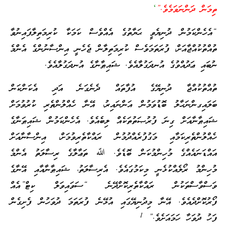
ތިމަން ދަންނަވަމެވެ.”
‘
“އެހެންކަމުން ދުނިޔެވީ ޙަޔާތުގެ އެއްވެސް ކަމަކާ ކުރިމަތިލާފައިނުވާ
ތުއްތުކުއްޖާއަށް، ފުރަތަމަވެސް ކުރިމަތިލާން ޖެހެނީ އިންސާނުންގެ އެންމެ
ނުބައި ޢަދުއްވުގެ އުނދަގުލާއެވެ. ޝައިޠާނާގެ އުނދަގުލާއެވެ.
ތުއްތުކުއްޖާ ދުނިޔޭގެ އުފާތައް ދެނެގަނެ އަދި އެކަންކަން
ބަލައިގންނަޙާލު ބޮޑުވަމުން އަންނައިރު، އޭނާ ހެއްލުންތެރި ކުރުވުމަށް
ޝައިޠާނާއަށް ގިނަ ފުރުޞަތުތަކެއް ލިބެއެވެ. އެހެންކަމުން ޝައިޠަނާގެ
ހެއްލުންތެރިކަމާއި މަގުފުރެއްދުމުން ރައްކާތެރިވުމަށް، އިންސާނާއަށް
އައްޑަނައެއްގެ މުހިންމުކަން ބޮޑެވެ. ﷲ ތަޢާލާގެ ރިސާލަތު އެންމެ
މުހިންމު ރޯލެއްކުޅެނީ މިކަމުގައެވެ. އެރިސާލަތު، ޝައިޠާނާއާއި އޭނާގެ
ވަސްވާސްތަކުން ރައްކާތެރިކޮށްދޭނެ “ސަވައިވަލް ކިޓް”އެއް
ފޯރުކޮށްދެއެވެ. އޭނާ މިދުނިޔޭގައި އުޅޭނެ ފުރަތަމަ ދުވަހުން ފެށިގެން
1
ފަހު ދުވަހާ ހަމައަށެވެ.”