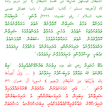
الشَّيْطَانُ فَيَسْتَهِلُّ صَارِخًا مِنْ نَخْسَةِ الشَّيْطَانِ إِلاَّ ابْنَ مَرْيَمَ وَأُمَّهُ
)) [أخرجه مسلم / كتاب: الفضائل / باب: فضائل عيسى
عليه السلام / رقم الحديث: ٢٣٦٦] މާނައީ: ” ދުނިޔެއަށް
އުފަންވާ ވަގުތު ޝައިޠާނާ ކޮއްޕާނުލާ ނުވަތަ ޙަރަކާތްނުކުރުވާ
ތުއްތުކުއްޖަކު ނުވެއެވެ. އެހެނީ އެކުއްޖާ އުފަންވުމާއެކު ޝައިޠާނާ
ކޮއްޕާލުމުން ނުވަތަ ޙަރަކާތްކުރުވުމުގެ ސަބަބުން ރޮއެގަނެއެވެ.
މަރްޔަމްގެފާނުގެ ދަރިކަލުންނާއި އެދަރިކަލުންގެ މަންމާފުޅު ފިޔަވައެވެ.
(އެބަހީ: ޢީސާގެފާނާއި މަރިޔަމްގެފާނު ފިޔަވައެވެ).”
އަބޫ ހުރައިރާ رضي الله عنه އިތުރަށް ބަޔާންކޮށްދެއްވިއެވެ. ‘ތިބާ
އެދޭނަމަ ﷲ ތަޢާލާގެ ވަޙީބަސްފުޅު ކިޔަވާށެވެ.
﴿ … وَإِنِّى أُعِيذُهَا
بِكَ وَذُرِّيَّتَهَا مِنَ الشَّيْطَانِ الرَّجِيمِ ﴾ (سورة آل عمران ٣٦)
މާނައީ: “… އަދި، ހަމަކަށަވަރުން، ރަޙްމަތުން ބޭރުކުރައްވާފައިވާ
ޝައިޠާނާގެ ކިބައިން، އެ ދަރިކަނބަލުންނާއި، އެ ދަރިކަނބަލުންގެ
ދަރިފަސްކޮޅު، ރައްކާތެރިކޮށްދެއްވުމަށްއެދި، އިބަރަސްކަލާނގެ ޙަޟްރަތަށް