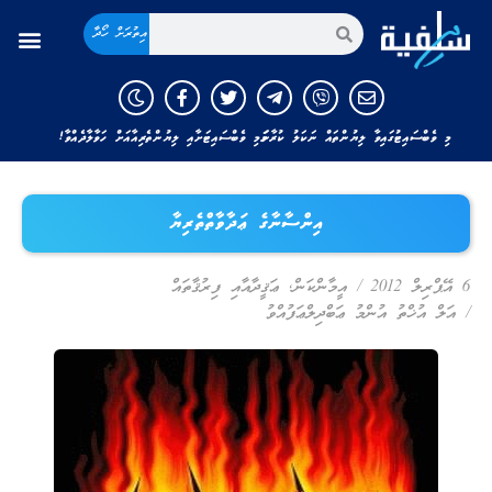
އިތުރަށް ހޯދާ
މި ވެބްސައިޓުގައިވާ ލިޔުންތައް ނަކަލު ކުރާނަމަ މި ވެބްސައިޓަށާއި ލިޔުންތެރިއާއަށް ހަވާލާދެއްވާ!
އިންސާނާގެ ޢަދާވާތްތެރިޔާ
6 އޭޕްރިލް 2012
/
އީމާންކަން
,
ޢަޤީދާއާއި ފިރުޤާތައް
/
އަލް އުޚްތު އުންމު ޢަބްދިލްޢަފުއްވު