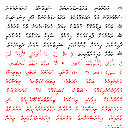
ﷲ ތައާލާވަނީ އަޅުގަނޑުމެންނަށް ޝައިޠާނާގެ ދަންތުރަތަކުން
ސަލާމަތްވާނެ މަގު ދައްކަވާފައެވެ. އަޅުގަނޑުމެންނަށް އޮތީ ގިނަގިނައިން
ﷲ ތަޢާލާ ޛިކުރުކޮށް، ޤުރުއާން ކިޔަވާ، އެކަލާނގެއަށް ދުޢާ ކުރުމެވެ.
ﷲ ތަޢާލާއަށް ފުރިހަމައަށް އީމާންވެ، ޞާލިޙު ޢަމަލުތައް ކުރުންމަތީ
ދެމިހުންނަ މީހަކަށް ގޯނާކުރުމަކީ ޝައިޠާނާއަށް ނުހަނު ދަތިކަމެކެވެ.
ﷲ ތަޢާލާ ވަޙީކުރެއްވިއެވެ.
﴿ قَالَ رَبِّ بِمَا أَغْوَيْتَنِي لَأُزَيِّنَنَّ لَهُمْ
فِي الْأَرْضِ وَلَأُغْوِيَنَّهُمْ أَجْمَعِينَ • إِلَّا عِبَادَكَ مِنْهُمُ الْمُخْلَصِينَ
﴾ (سورة الحجر ٣٩ ، ٤٠) މާނައީ: “އެކަލޭގެ (އެބަހީ: އިބިލީސް)
ދެންނެވިއެވެ. އަޅުގެ ރައްބެވެ. އިބަރަސްކަލާނގެ ތިމަންއަޅާ
މަގުފުރެއްދެވިކަމުގެ ސަބަބުން، ނުބައިކަމުގެ މަގު، ހަމަކަށަވަރުން،
އެއުރެންނަށް ބިމުގައި ތިމަންއަޅާ ޒީނަތްތެރިކޮށްދޭހުށީމެވެ. އަދި
ހަމަކަށަވަރުން، ތިމަންއަޅާ އެ އެންމެން މަގުފުރައްދާހުށީމެވެ. އެއުރެންގެ
ތެރެއިން، އިބަރަސްކަލާނގެ އަޅުންކުރެ ޚިޔާރުކުރައްވާފައިވާ މީހުން
މެނުވީއެވެ.”