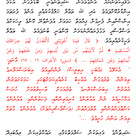
މަލާއިކަތުންނަށް އެންގެވުމުން، ޝައިޠާނާވަނީ ބޮޑާވެގަނެ އެކަމާ
އިންކާރުކޮށްފައެވެ. އަދި ﷲ ތަޢާލާ ޚަލްޤުކުރެއްވި އެންމެ ފުރަތަމަ
އިންސާނާއިން ފެށިގެން ޤިޔާމަތާ ހަމައަށް އުފަންވާނޭ ކޮންމެ މީހަކަށްމެ
ވަސްވާސްދީ މަގުފުރައްދާނެކަމަށް އޭނާވަނީ ބުނެފައެވެ. ﷲ ތަޢާލާ
ވަޙީކުރެއްވިއެވެ.
﴿ قَالَ فَبِمَا أَغْوَيْتَنِي لَأَقْعُدَنَّ لَهُمْ صِرَاطَكَ
الْمُسْتَقِيمَ • ثُمَّ لَآتِيَنَّهُم مِّن بَيْنِ أَيْدِيهِمْ وَمِنْ خَلْفِهِمْ وَعَنْ
أَيْمَانِهِمْ وَعَن شَمَائِلِهِمْ … ﴾ (سورة الأعراف ١٦ ، ١٧) މާނައީ:
” އެކަލޭގެ (އެބަހީ: އިބިލީސް) ދެންނެވިއެވެ. އިބަރަސްކަލާނގެ
ތިމަންނާ ތެދުމަގުން އެއްކިބާ ކުރެއްވިކަމަށްޓަކައި ހަމަކަށަވަރުން،
އެއުރެން އިބަރަސްކަލާނގެ ތެދުމަގަށް ވާޞިލުވުމަށް ހުރަސް
އަޅާހުށީމެވެ. ދެން އެއުރެންގެ ކުރިމަތިންނާއި، ފަހަތުންނާއި، އެއުރެންގެ
ކަނާތްފަރާތުންނާއި ވާތްފަރާތުން (ވަސްވާސްދިނުމަށް) އެއުރެންގެ ގާތަށް
ތިމަން އަންނަ ހުށީމެވެ. …”
ޝައިޠާނާގެ މަޅިތަކުން ސަލާމަތްކަމާއި ރައްކާތެރިކަން ލިއްބައިދޭ