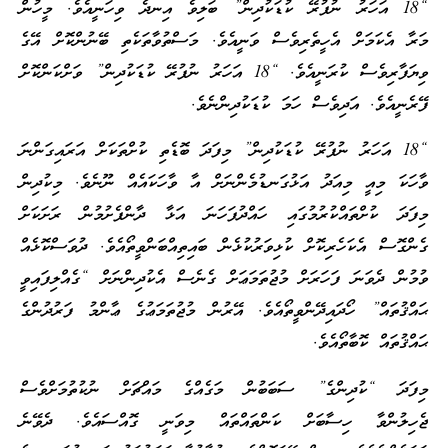
“18 އަހަރު ނުފުރޭ ކުޑަކުދިން” ބަލިވެ އިނދެ ވިހަނީއެވެ. މީހުން
މަރާ އެކަމަށް އެހީތެރިވެސް ވަނީއެވެ. މަސްތުވާތަކެތި ބޭނުންކޮށް އޭގެ
ވިޔަފާރިވެސް ކުރަނީއެވެ. “18 އަހަރު ނުފުރޭ ކުޑަކުދިން” ވަށްކަންކޮށް
ފޭރެނީއެވެ. އަދިވެސް ހަމަ ކުޑަކުދިންނެވެ.
“18 އަހަރު ނުފުރޭ ކުޑަކުދިން” މިފަދަ ބޮޑެތި ކުށްތަކަށް އަރައިގަންނަ
ވާހަކަ މިއީ މިއަދު އަޅުގަނޑުމެންނަށް އާ ވާހަކައެއް ނޫނެވެ. މިކުދިން
މިފަދަ ކުށްތައްކުރުމުގައި ހައްދުފަހަނަ އަޅާ ދާންފެށުމުން ރަށަކަށް
ގެންގޮސް އެކަހެރިކޮށް ކުޅިވަރުކުޅެން ބައިތިއްބަންވީތޯއެވެ. ދުވަސްކޮޅެއް
ވުމުން ދެވަނަ ފަހަރަށް މުޖުތަމަޢަށް ގެނެސް އެކުދިންނަށް “ގެއްލިފައިވީ
ޙައްޤުތައް” ހޯދައިދޭންވީތޯއެވެ. އޭރުން މުޖުތަމަޢުގެ ޢާންމު ފަރުދުންގެ
ޙައްޤުތައް ކޮބާތޯއެވެ.
މިފަދަ “ކުދިންގެ” ސަބަބުން މަގެއްގެ މައްޗަށް ނުކުތުމަށްވެސް
ޖެހިލުންވާ ހިސާބަށް ކަންތައްތައް މިވަނީ ގޮއްސައެވެ. ދެވޭނެ