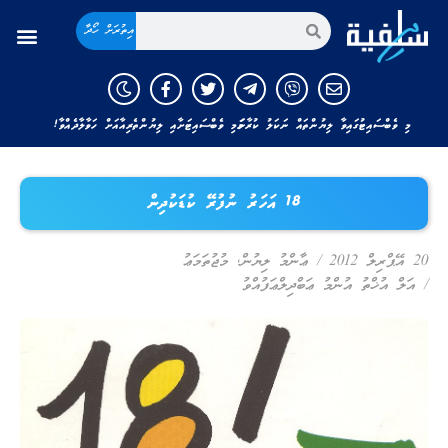
އިތުރަށް ހޯދާ
މި ވެބްސައިޓުގައިވާ ލިޔުންތައް ނަކަލު ކުރާނަމަ މި ވެބްސައިޓަށާއި ލިޔުންތެރިއާއަށް ހަވާލާދެއްވާ!
18 އަހަރު ނުފުރޭ ކުޑަކުދިން
20 އޭޕްރިލް 2012
/
ޢާންމު ލިޔުން
,
މުޖުތަމަޢު
/
އަލް އުޚްތު އުންމު ޢަބްދިލްޢަފުއްވު