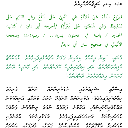
عليه وسلم ޙަދީޘްކުރެއްވިއެވެ.
((رُفِعَ الْقَلَمُ عَنْ ثَلاَثَةٍ عَنِ الصَّبِىِّ حَتَّى يَبْلُغَ وَعَنِ النَّائِمِ حَتَّى
يَسْتَيْقِظَ وَعَنِ الْمَعْتُوهِ حَتَّى يَبْرَأَ)) [أخرجه أبو داود / كتاب:
الحدود / باب: في المجنون يسرق… / رقم:٤٤٠٢ وصححه
الألباني في صحيح سنن أبي داود]
މާނައީ: “ތިން މީހެއްގެ ކިބައިން ގަލަން އުފުއްލެވިފައިވެއެވެ. ކުޑަކުއްޖާ
ބާލިޣުވަންދެނެވެ. އަދި ނިދާފައިވާމީހާ ހޭލަންދެނެވެ. އަދި މޮޔަމީހާ އޭނާގެ
މޮޔަކަން ފިލައްޖައުމަށް ދާންދެނެވެ.”
އިސްލާމީ ޝަރީޢަތުގައި ކުޑަކުދިންނަށް ދޭންވާ ފުރިހަމަ
ހިމާޔަތްދީފައިވެއެވެ. އެކުދިންނަށް ދޭންޖެހޭ ޚަރަދު ބަރަދާއި އަނިޔާތަކުން
ރައްކާތެރިކޮށްދިނުމާއި އަޅާލާނެ ފަރާތެއް ނުވަތަ ޒިންމާވާނެ ފަރާތެއް
ކުޑަކުދިންނަށް ކަނޑައަޅައިދީފައިވެއެވެ. ކުޑަކުދިންނަމަ އުޅެންވާނީ
ކުޑަކުދިން އުޅޭގޮތަށެވެ. އެހެންމީހުންގެ ގަޔަށާއި މުދަލަށާއި އަބުރަށް