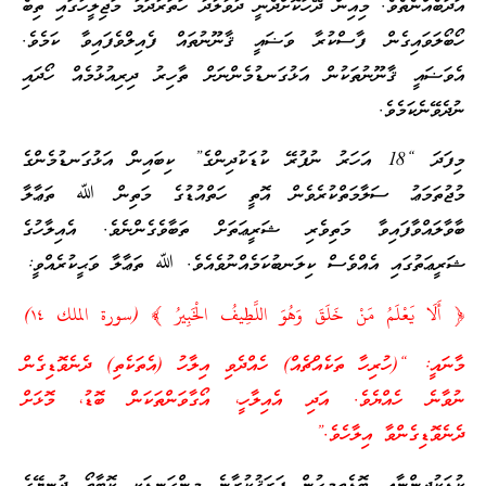
އަދަބެއްނެތެވެ. މިއިން ދޭހަކޮށްދެނީ ދުވާލުދާ ހަތަރުދަމު މަޖިލީހުގައި ތިބެ
ހޯބޯލަވައިގެން ފާސްކުރާ ވަޟައީ ޤާނޫނުތައް ފެއިލްވެފައިވާ ކަމެވެ.
އެވަޟައީ ޤާނޫނުތަކުން އަޅުގަނޑުމެންނަށް ތާހިރު ދިރިއުޅުމެއް ހޯދައި
ނުދެވޭނެކަމެވެ.
މިފަދަ “18 އަހަރު ނުފުރޭ ކުޑަކުދިންގެ” ކިބައިން އަޅުގަނޑުމެންގެ
މުޖުތަމަޢު ސަލާމަތްކުރެވެން އޮތީ ހަތްއުޑުގެ މަތިން ﷲ ތަޢާލާ
ބާވާލައްވާފައިވާ މަތިވެރި ޝަރީޢަތަށް ތަބާވެގެންނެވެ. އެއިލާހުގެ
ޝަރީޢަތުގައި އެއްވެސް ކިލަނބުކަމެއްނުވެއެވެ. ﷲ ތަޢާލާ ވަޙީކުރެއްވީ:
﴿ أَلَا يَعْلَمُ مَنْ خَلَقَ وَهُوَ اللَّطِيفُ الْخَبِيرُ ﴾ (سورة الملك ١٤)
މާނައީ: “(ހުރިހާ ތަކެއްޗެއް) ހެއްދެވި އިލާހު (އެތަކެތި) ދެނެވޮޑިގެން
ނުވާނެ ހެއްޔެވެ. އަދި އެއިލާހީ، އޯގާވަންތަކަން ބޮޑު، މޮޅަށް
ދެނެވޮޑިގެންވާ އިލާހެވެ.”
ކުޑަކުދިންނާއި ބޮޑެތިމީހުން ފަރަޤުކުރާނެ މިންގަނޑަކީ ކޮބާތޯ ދުނިޔޭގެ