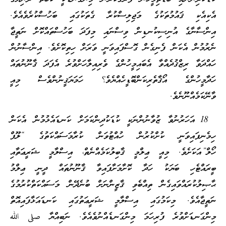
އެކިއެކި ޤައުމުތަކުގެ މަޖިލިސްކުރާ ގެތަކުގައި ބަހުސްކުރެވެއެވެ.
އިންސާނާގެ އުނިސިކުނޑިން ވިސްނައި މިފަދަ ބަހުސްތައްކޮށް ނަތީޖާ
ނެރުމުން އެކަން ފެނިގެން ގޮސްފައިވަނީ ވަރަށް ހިތިކޮށެވެ. އިންސާނުން
ހައްދަވާ ރިޒްޤުދެއްވާ އެބައިމީހުންގެ ވެރިއިލާހަށްވުރެ އެފަދަ ޤާނޫނުތައް
ހަދާމީހުންގެ އޯޤާތެރިކަންބޮޑީހެއްޔެވެ؟ ހަމަޔަޤީނުންވެސް މިއީ
ވާނޭކަމެއްނޫނެވެ.
18 އަހަރުނުވާ ޒުވާނުންނަކީ ކުޑަކުދިންކަމަށް ކަނޑައެޅުމުން އެކަން
ހިމެނިފައިވަނީ ކުށްކުރުން ހުއްޓުވަން ކުރާމަސައްކަތުގެ “ލޫޕް
ހޯލް”އަކަށެވެ. މިއީ ޢިލްމީ ޤާބިލުކަމެއްނެތް، އިސްލާމީ ޝަރީޢަތާއި
ބީރައްޓެހި ބަޔަކު ހަދާ ކޮށާމަށާފައިވާ ޤާނޫނުތައް ދީނީ ޢިލްމު
ޙާޞިލުކުރައްވައިގެން ތިއްބެވި ޤާޒީންނަށް ބުނެދޭން މަސައްކަތްކުރުމުގެ
ނަތީޖާއެވެ. މިކަމުގައި އިސްލާމީ ޝަރީޢަތުގައި ކަނޑައަޅާފައިއޮތް
މިންގަނޑަށްވުރެ ފުރިހަމަ މިންގަނޑެއްނުވެއެވެ. ނަބިއްޔާ صلى الله