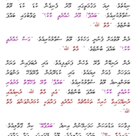
ނިކުތެވެ. ދިޔަ މަގުމަތީގައި މޫދު ފެނިގެން ކުޑަ ކުޑަ ލޫތު
ސުވާލުކުރިއެވެ.
“ބައްޕާ! މޫދު ހެއްދެވީ ކާކު؟”
ޖަވާބުގައި ބައްޕަ
ބުންޏެވެ.
“މާތް ﷲ”
.
ދެން ލޫތުއަށް ފެނުނީ ގަހެކެވެ. ލޫތު ސުވާލުކުރިއެވެ.
“ގަސް ހެއްދެވީ
ކާކު؟”
ބައްޕަ ބުންޏެވެ.
” މާތް ﷲ”.
ދެން ދަނިކޮށް ވާރޭ ވެހެން ފަށައިފިއެވެ. އަދި ދެބަފައިން ވަރަށް
އަވަހަށް ގެއަށް ދިޔައެވެ. އަދި ކުޑަދޮރުން ވާރޭވެހޭ މަންޒަރު
ބަލަންއިނދެ ލޫތު ސުވާލުކުރިއެވެ.
“ބައްޕާ! ވާރޭ ވެހޭގޮތް މެދުވެރި
ކުރެއްވީ ކާކު؟”
ބައްޕަ ބުންޏެވެ.
“އެއީ މާތް ﷲ. ދުނިޔެއާއި
ދުނިޔޭގައިވާ ހުރިހާ ތަކެއްޗެއް ހެއްދެވި ފަރާތަކީ ކުޅަދުންވަންތަ މާތް
ﷲ”
.
މިވާހަކަ އަޑުއަހަން ހަމަހިމޭނުން އިނދެ
“ބައްޕާއޭ”
ކިޔާ ގޮވާލިއެވެ.
“ދަރިފުޅާ ކީކޭ!”
ބައްޕަ އަހާލިއެވެ. ލޫތު މޭމަތީގައި އަތް އަޅާފައި