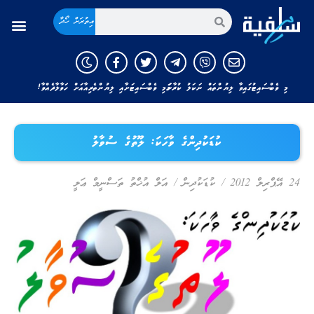
އިތުރަށް ހޯދާ
މި ވެބްސައިޓުގައިވާ ލިޔުންތައް ނަކަލު ކުރާނަމަ މި ވެބްސައިޓަށާއި ލިޔުންތެރިއާއަށް ހަވާލާދެއްވާ!
ކުޑަކުދިންގެ ވާހަކަ: ލޫތުގެ ސުވާލު
24 އޭޕްރިލް 2012
/
ކުޑަކުދިން
/
އަލް އުޚްތު ތަސްނީމް ޢަލީ