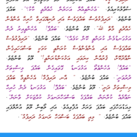
ސުވާލުކުރިއެވެ.
“އެހެންވިއްޔާ އަހަރެން ހެއްދެވީ ކާކު؟”
. ބައްޕަ
ބުންޏެވެ.
“ދަރިފުޅުވެސް، ބައްޕަވެސް އަދި ދުނިޔޭގައިވާ ހުރިހާ އެންމެން
ހެއްދެވީ މާތް ﷲ”
. ލޫތު ބުންޏެވެ.
“ބައްޕާ! އެހެންވީއިރު ދެން
އަޅުގަނޑުމެން ކުރަންވީ ކޮން ކަމެއް؟”
ބައްޕަ ބުންޏެވެ.
“ދަރިފުޅުވެސް
ބައްޕަވެސް އަދި އެންމެންވެސް ކުރަންވީ ކަމަކީ ބަސްއަހައިގެން،
ނާމާދުކޮށް، ޤުރުއާން ކިޔަވައި އަޅުކަންކުރަންވީ!”
ލޫތު ބުންޏެވެ.
“ބައްޕާ! އެހެންވެތޯ އަޅުގަނޑު ގޮވައިގެން ބައްޕަ މިސްކިތަށް
ދުރުވަނީ”
. ބައްޕަ ބުންޏެވެ.
” އާނ ދަރިފުޅާ! އެހެންވީމާ ބައްޕަ
މިސްކިތަށް ދަނީ”
. ލޫތު ބުންޏެވެ.
“ބައްޕާ! އަޅުގަނޑު ދެން ހުރިހާ
ނަމާދެއް ކުރާނަން، ބައްޕަގެ ބަސްއަހާރަނގަޅު ކުއްޖަކަށް ވާނަން”
.
މިއަޑުއަހާފައި ބައްޕަ ވަރަށް އުފާވިއެވެ. އަދި ލޯބިން ލޫތު އުރާލާފައި
ބައްޕަ ބުންޏެވެ.
” މިއީ ބައްޕަގެ ބަސްއަހާ ރަނގަޅު ދަރިފުޅު”
.