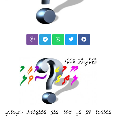
އެއްދުވަހަކު ލޫތު އާއި އޭނާގެ ބައްޕަ ބުރެއްޖަހާލަން ސައިކަލުގައި