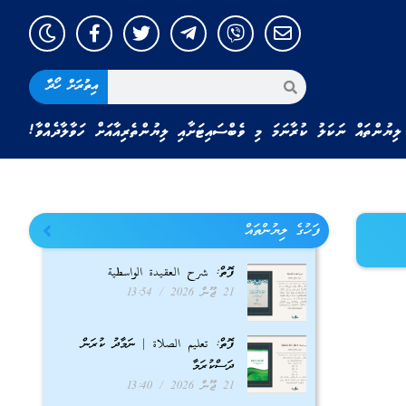
އިތުރަށް ހޯދާ
ލިޔުންތައް ނަކަލު ކުރާނަމަ މި ވެބްސައިޓަށާއި ލިޔުންތެރިއާއަށް ހަވާލާދެއްވާ!
ފަހުގެ ލިޔުންތައް
ފޮތް: شرح العقيدة الواسطية
21 ޖޫން 2026
13:54
ފޮތް: تعليم الصلاة | ނަމާދު ކުރަން
ދަސްކުރަމާ
21 ޖޫން 2026
13:40