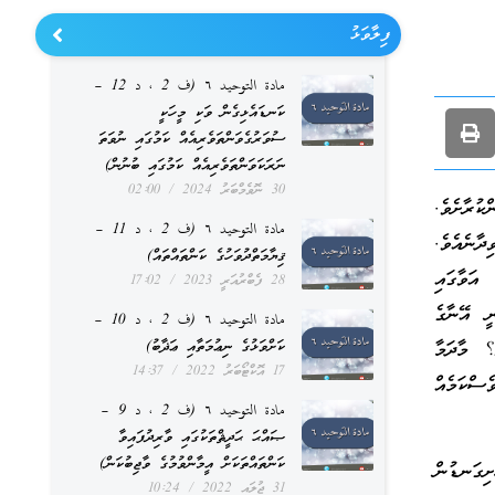
ފިލާވަޅު
مادة التوحيد ٦ (ف 2 ، د 12 –
ކަނޑައެޅިގެން ވަކި މީހަކީ
ސުވަރުގެވަންތަވެރިއެއް ކަމުގައި ނުވަތަ
ނަރަކަވަންތަވެރިއެއް ކަމުގައި ބުނުން)
30 ނޮވެމްބަރު 2024
02:00
ުރާށެވެ.
مادة التوحيد ٦ (ف 2 ، د 11 –
ާނެއެވެ.
ޤިޔާމަތްދުވަހުގެ ކަންތައްތައް)
 އަވާގައި
28 ފެބްރުއަރީ 2023
17:02
ީ އޭނާގެ
مادة التوحيد ٦ (ف 2 ، د 10 –
؟ މާދަމާ
ކަށްވަޅުގެ ނިޢުމަތާއި ޢަޛާބު)
17 އޮކްޓޯބަރު 2022
14:37
ސްކަމެއް
مادة التوحيد ٦ (ف 2 ، د 9 –
ޞައްޙަ ޙަދީޘްތަކުގައި ވާރިދުފައިވާ
ކަންތައްތަކަށް އީމާންވުމުގެ ވާޖިބުކަން)
ށިގަނޑުން
31 ޖުލައި 2022
10:24