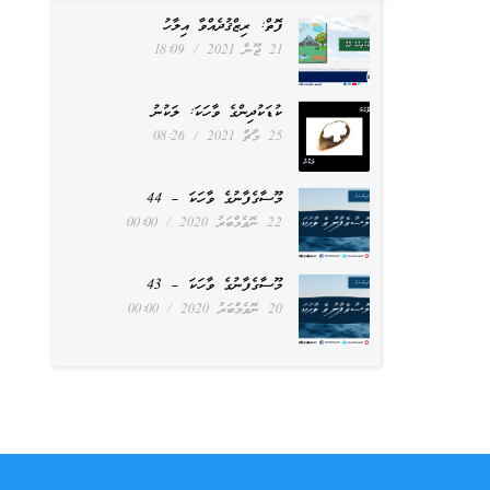
ފޮތް: ރިޒްޤުދެއްވާ އިލާހު
21 ޖޫން 2021
18:09
ކުޑަކުދިންގެ ވާހަކަ: ލަކުނު
25 މާޗް 2021
08:26
މޫސާގެފާނުގެ ވާހަކަ – 44
22 ނޮވެމްބަރު 2020
00:00
މޫސާގެފާނުގެ ވާހަކަ – 43
20 ނޮވެމްބަރު 2020
00:00