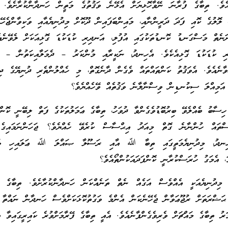
ެވެ. ތިބާގެ ފުރާނަ ނޭވާހޮޅިޔަށް އެޅޭނެ ވަޤުތުގެ މަތީން ހަނދާންކުރާށެވެ. އ
، ލޮލުގެ ކޮއި ފަދަ ދަރީންނާއި، މައިންބަފައިން ދޫކޮށް މިދުނިޔެއާއި ވަކިވާންޖެހޭ 
ަނެތް މަސްގަނޑު ކޮނޑުތަކުގައި އުފުލި، އަނދިރި ކުޑަކުޑަ ގޮޅިއަކަށް ލެވޭނެއެ
ރި ކުޑަކުޑަ ގޮޅިއެކެވެ. އެހިނދު، ނަކީރާއި މުންކަރު – ދެމަލާއިކަތުން – ވަ
ކުރައްވާނެއެވެ. އެވަޤުތު ކަންތައްތައް ވެގެން ދާނެގޮތް، މި ހެއްލުންތެރި ދުނިޔޭގެ ދި
 އަމިއްލަ ސިކުނޑިން ވިސްނާލާނެ ވަޤުތެއް ވޭހެއްޔެވެ؟
ިސާބު ބެއްލެވޭ ބިރުބޮޑުވެގެންވާ ދުވަހު، ތިބާގެ ޢަމަލުތަކުގެ ފަތް ލިބޭނީ ކޮންފ
ސްތައް ހުންނާނެ ގޮތް މިއަދު އިޙްސާސް ކުރެވޭ ހެއްޔެވެ؟ ޖަހަންނަމައިގެ 
 ހިނދު، މިދުނިޔެމަތީގައި ތިބާ ﷲ އާއި ރަސޫލާ ޞައްލަ ﷲ ޢަލައިހި ވަސ
، އެމަގު ހުރަސްކުރާނީ ކޮންފަދައަކުންތޯއެވެ؟
މިދުނިޔެއަކީ އެއްވެސް އަގެއް ނެތް ތަނެއްކަން ހަނދާންކުރާށެވެ. ތިބާގެ އަ
ޟްރަތަށް ރުޖޫޢަވާން ޖެހޭނެކަން އެންމެ ވަގުތުކޮޅަކަށްވެސް ހަނދާން ނައްތާ ނ
ރު ތިބާގެ މައްޗަށް ވެރިވެގެންފާނެއެވެ. އެއީ ތިބާގެ ފޭރާމަށްވުރެ ކައިރީގައިވާ އެ