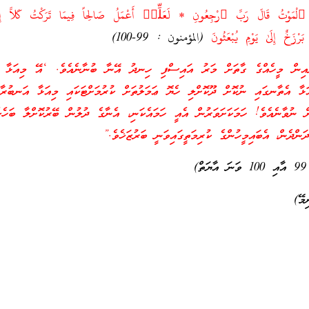
ٱلْمَوْتُ قَالَ رَبِّ ٱرْجِعُونِ * لَعَلِّيۤ أَعْمَلُ صَالِحاً فِيمَا تَرَكْتُ كَلاَّ إِنَّه
َرْزَخٌ إِلَىٰ يَوْمِ يُبْعَثُونَ
(المؤمنون : 99-100)
ެއިން މީހެއްގެ ގާތަށް މަރު އައިސްފި ހިނދު އޭނާ ބުނާނެއެވެ. ‘އޭ މިއަޅާ ހަ
އަޅާ އެތާނގައި ނުކޮށް ދޫކޮށްލި ހެޔޮ ޢަމަލުތަށް ކުރުމަށްޓަކައި މިއަޅާ އަނބުރާ
ް ނުވާނެއެވެ! ހަމަކަށަވަރުން އެއީ ހަމައެކަނި، އެނާގެ ދުލުން ބޭރުކޮށްލާ ބަހެކ
ަންދެން، އެބައިމީހުންގެ ކުރިމަތީގައިވަނީ ބަރުޒަޚެވެ.”
)
މޭ)