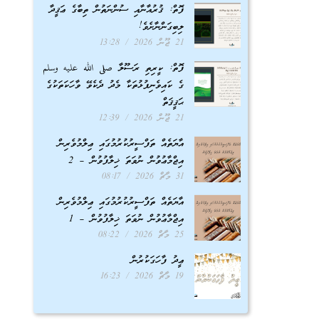
ފޮތް: ޤުރުއާނާއި ސުންނަތުން ތިބާގެ ޢަޤީދާ
ލިބިގަންނާށެވެ!
21 ޖޫން 2026
13:28
ފޮތް: ކީރިތި ރަސޫލާ صلى الله عليه وسلم
ގެ ކައިވެނިފުޅުތަކާ މެދު ދެކެވޭ ވާހަކަތަކުގެ
ޙަޤީޤަތް
21 ޖޫން 2026
12:39
އާޔަތެއް ތަފްސީރުކުރުމުގައި ޢިލްމުވެރިން
އިޖްމާޢުވުން ނުވަތަ ޚިލާފުވުން – 2
31 މާޗް 2026
08:17
އާޔަތެއް ތަފްސީރުކުރުމުގައި ޢިލްމުވެރިން
އިޖްމާޢުވުން ނުވަތަ ޚިލާފުވުން – 1
25 މާޗް 2026
08:22
ޢީދު ފާހަގަކުރުން
19 މާޗް 2026
16:23