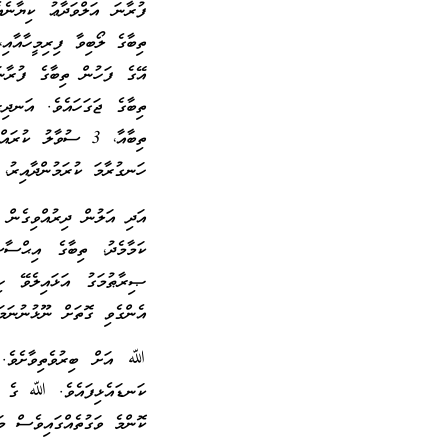
ފުރާނަ އަލްވަދާޢު ކިޔާނެއ
ތިބާގެ ލޯބިވާ ފިރިމީހާއާއި
އޭގެ ފަހުން ތިބާގެ ފުރާނ
ތިބާގެ ޖަގަހައެވެ. އަނދި
ތިބާއާ، 3 ސުވާލު 
ހަނގުރާމަ ކުރަމުންދާއިރު،
އަދި އަލުން ދިރުއްވިގެން ހ
ކަމާމެދު، ތިބާގެ އިޙްސާ
ޞިރާޠުމަގު އަޅައިލެވޭ
އެންގެވި ގޮތަށް ނޫޅުނުނަމަ
ﷲ އަށް ބިރުވެތިވާށެވެ. 
ކަނޑައެޅިފައެވެ. ﷲ ގެ ޙަ
ކޮންމެ ވަގުތެއްގައިވެސް މަ