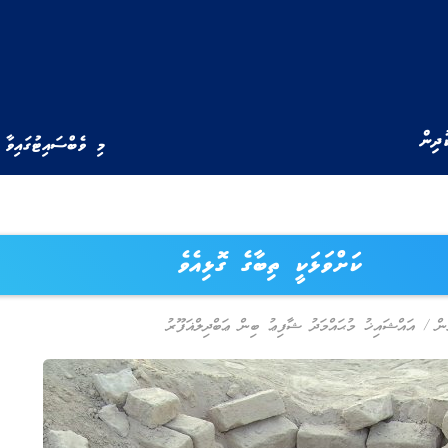
ުދިން
މި ވެބްސައިޓުގައިވާ 
ކަށްވަޅަކީ ތިބާގެ ގޮޅިއެވެ
ން
/
އައްޝައިޚު މުޙައްމަދު ޝާފިޢު ބިން ޢަބްދިލްޣަފޫރު