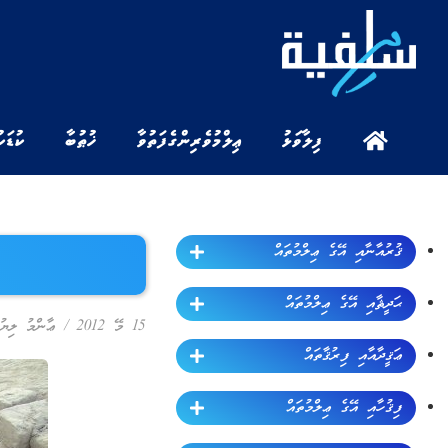
ފިލާވަޅު
ޢިލްމުވެރިންގެ ފަތުވާ
ޚުޠުބާ
ކުޑަކ
ޤުރުއާނާއި އޭގެ ޢިލްމުތައް
ޙަދީޘާއި އޭގެ ޢިލްމުތައް
15 މޭ 2012
/
ޢާންމު ލިޔު
ޢަޤީދާއާއި ފިރުޤާތައް
ފިޤުހާއި އޭގެ ޢިލްމުތައް