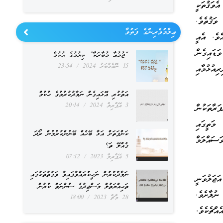
ެވަޤުތަކީ
ވަޤުތެވެ.
ޢިލްމުވެރިންގެ ފަތުވާ
ވެ. އެއީ
ޑައިގެން
“ޖުމުޢާ މުބާރަކާ” ކިޔުމުގެ ޙުކުމް
15 ނޮވެމްބަރު 2024
23:54
ރިއުޅުމާއި
އަތުކުރި އޮޅައިގެން ނަމާދުކުރުމުގެ ޙުކުމް
3 އޭޕްރިލް 2024
20:14
ަރާތަކުން
މަތީގައި
ކަންފަތަށް އަޅާ ބޭހެއް ބޭނުންކުރުމުން ރޯދަ
ައްލަމް
ގެއްލޭ ތަ؟
5 އޭޕްރިލް 2023
07:12
ނަމާދުކުރުން ނަހީކުރައްވާފައިވާ ވަގުތުތަކުގައި
ޖަލުވަނީ
ތަޙިއްޔަތުލް މަސްޖިދުގެ ސުންނަތް ކުރުން
ުލާށެވެ.
28 މާޗް 2023
18:00
އްޗެކެވެ.