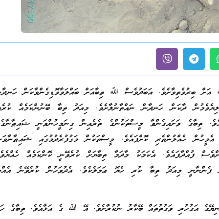
އަށް ބިރުވެތިވާށެވެ. އަބަދުވެސް ﷲ ތިބާއަށް ބައްލަވާވޮޑިގެންވާކަން ހަނދާންކ
ިޔެވެމުން ދާކަން ހަނދާން ނައްތާނުލާށެވެ. މިއަދު ތިބާ ބޭނުންކަމެއް ކުރެވިދ
އެވެ. ތިބާގެ ވަށައިގެންވާ މީސްތަކުންގެ ތެރެއިން ގިނަމީހުންވަނީ ޝައިޠާނާގެ
 އެމީހުން ހެއްލުންތެރި ކޮށްފައެވެ. މީސްތަކުން މަގުފުރެދުމުގައި ޝައިޠާނާވަނ
ްވެސް ފުއްދާފައެވެ. އެކަމަކު މާދަމާ ތިބާޔަށް ކުރެވޭނީ ކޮންކަމެއް ހެއްޔެވެ
ް ފެންނާނީ މިއަދު ތިބާ ކުރި ހެޔޮ ޢަމަލެކެވެ. އެދުވަހުން ކުރެވޭނެ އެއްވެ
ުނިޔޭގެ އަގުހުރި ވަގުތުތައް ބޭކާރު ނުކުރާށެވެ. އޭ ﷲ ގެ އަޅާއެވެ. ތިބާގެ ހަ