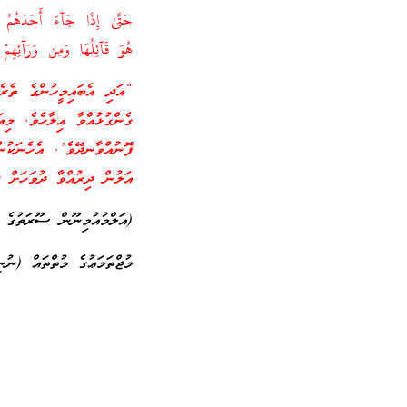
حَتَّىٰ إِذَا جَآءَ أَحَدَهُمُ 
هُوَ قَآئِلُهَا وَمِن وَرَآئِهِمْ ب
“އަދި އެބައިމީހުންގެ ތެރ
ގެންގުޅުއްވާ އިލާހެވެ. މި
ފޮނުއްވާނދޭވެ’. އެހެނަކުނ
އަލުން ދިރުއްވާ ދުވަހަށް ދ
(އަލްމުއުމިނޫން ސޫރަތުގެ 99 އާއި 100 ވަނަ އާޔަތް
މުޖްތަމަޢުގެ މުތްތައް (ނުނި