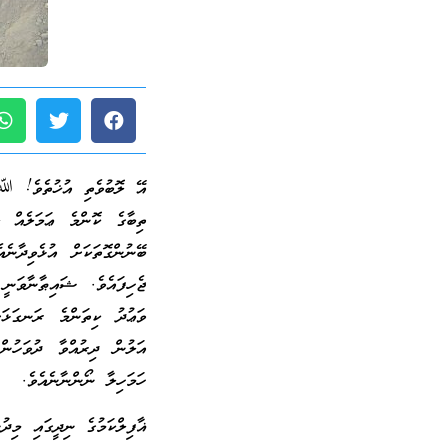
އޭ ލޮބުވެތި އުޚުތެވެ! ﷲ 
ތިބާގެ ކޮންމެ ޢަމަލެއް ލ
ބޭނުންގޮތަކަށް އުޅެވިދާނެ
ޖެހިފައެވެ. ޝައިޠާނާވަނީ
ވަޢުދު ކިތަންމެ ރަނގަޅަށ
އަލުން ދިރުއްވާ ދުވަހުނ
ހަމަހިލާ ނޯންނާނެއެވެ.
ޣާފިލްކަމުގެ ނިދީގައި މިދ