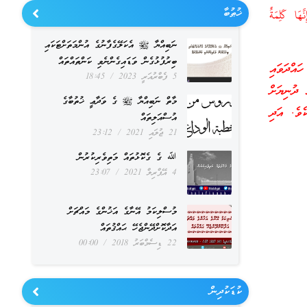
ޚުޠުބާ
َا كَلِمَةٌ
ނަބިއްޔާ ﷺ އެކަލޭގެފާނުގެ އުންމަތަށްޓަކައި
ބިރުފުޅުގެން ވަޑައިގެންނެވި ކަންތައްތައް
އްދަވައި
5 ފެބްރުއަރީ 2023
18:45
 ދުނިޔަށް
މާތް ނަބިއްޔާ ﷺ ގެ ވަދާޢީ ޚުތުބާގެ
ެވެ. އަދި
އުސްއަލިތައް
21 ޖުލައި 2021
23:12
ﷲ ގެ ގެކޮޅުތައް މަތިވެރިކުރުން
4 އޭޕްރިލް 2021
23:07
މުސްލިކަމު އޭނާގެ އަޚުންގެ މައްޗަށް
އަދާކޮށްދޭންޖެހޭ ޙައްޤުތައް
22 ޑިސެމްބަރު 2018
00:00
ކުޑަކުދިން