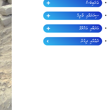
ޢަރަބިބަސް
ސިޔަރަތާއި ތާރީޚް
އަދަބާއި އަޚްލާޤު
ދުޢާއާއި ޛިކުރު