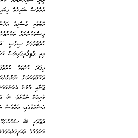
ދީނީ ޝައިޚުންނަށް ކަންތައ
އެއްވެސް ޝައިޚެއް މިބައިމީ
ލޮބުވެތި މުސްލިމު އަޚުންނ
މީސްތަކުންނަށް ތަބާނުވާށެ
ހުއްޓުވުމަށް ސިޔާސީ “ދައް
މިއީ ޕާޓީފޯރީގަވިޔަސް ކުރަ
މިފަދަ ކުށްތައް ކުރުވާފ
ވަކާލާތުކުރަން ނާންނާނެކ
ޖާނާއި މާލުން އެކަންކަމަށ
ކުރިއަށް ނުދާށެވެ. ﷲ ތަޢާ
ޙަޟްރަތުގައި، އެއްވެސް ތަރ
ދުޢާއަކީ ﷲ ސުބްޙާނަހޫ ވަ
މަރުވުމުގެ ތައުފީޤުދެއްވުމެވެ