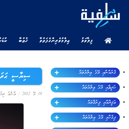
ފިލާވަޅު
ޢިލްމުވެރިންގެ ފަތުވާ
ޚުޠުބާ
ކުޑަކ
ޤުރުއާނާއި އޭގެ ޢިލްމުތައް
ސިޔާސީ ޙަރަކާތ
ޙަދީޘާއި އޭގެ ޢިލްމުތައް
19 މޭ 2012
/
ޢާންމު ލިޔު
ޢަޤީދާއާއި ފިރުޤާތައް
ފިޤުހާއި އޭގެ ޢިލްމުތައް