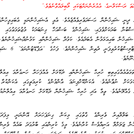
ްތަ ރަސްކަލާނގެ، އެއުރެންނަށްޓަކައި ލޯބިލައްވާނެތެވެ.”
ދީނީ ޝައިޚުންނާ ޙަސަދަވެރިވެއްޖެއެވެ. އެއީ އެޝައިޚުންނަކީ އެބައިމީހުންކ
ސްބުނާ ބަޔަކަށްވެފައި، ޝައިޚުންގެ ބަސްއަހާ ގިނަބަޔަކު މުޖުތަމަޢުގައި ތިބ
 ޝައިޚުން ބައިއަޅަމުން އެބަދެއެވެ. ކަމުދާ ޝައިޚުންނާއި ކަމުނުދާޝައިޚުންނެވެ.
ޝައިޚުންގެ ގޮތުގައި ޝޯޓްލިސްޓުކުރެވިފަނީ
ނޫނެވެ.
ަމަޢުއެއްގައިތިބި ހުރިހާ ޝައިޚުންނާއި ދެކޮޅަށް އެއްފަހަރާ ހަނގުރާމަ އިއުލާނ
ަމަކަށް ނުވާނެއެވެ. އެކަންކޮށްފިނަމަ އާންމުންގެ ކުރިމަތީގައި އެކަންކުރާ 
ގެއްލޭނެއެވެ. ވީމާ އަދި ހުރިހާ ޝައިޚުންނާ ދެކޮޅަށް ހަނގުރާމަ އިއުލާނުކުރ
ބަލާލާއިރު ވެރިންގެ ގާތުގައި މިކަން ގިނަފަހަރަށް އޮންނަނީ މިފަދަގޮތ
ޚުން ޖަލަށްލާ އަނިޔާވެސް ކުރާނެއެވެ. މީގެ ކުރިންއައި ބާރުގަދަ ބައެއް ވެރިން