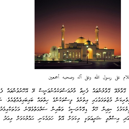
سلام على رسول الله وعلى آله وصحبه أجمعين
 ގޮވާލެވޭ ގޮވާލުންތައް ފެށިތާ މާދުވަސްތަކެއްނުވަނީސް ލޭ އޮހޮރުވުންތައް ފެށި
ވެރިކަން މުޖުތަމަޢުގައި އިތުރުވެ މީސްތަކުންގެ ހިތްތައް ބައިބައިވެއްޖެއެވެ. ނަތ
ލުކަމުގެ ނިދިން ހޭލާ ޑިމޮކްރަސީގެ ވަބާއިން ސަލާމަތްވެވޭނެ މަގުތަކާއިމެދ
. އަދި އިސްލާމީ ޝަރީޢަތަކީ މިކަމަށް އޮތް ހަމައެކަނި ޙައްލުކަމަށް މިއަދު ގި