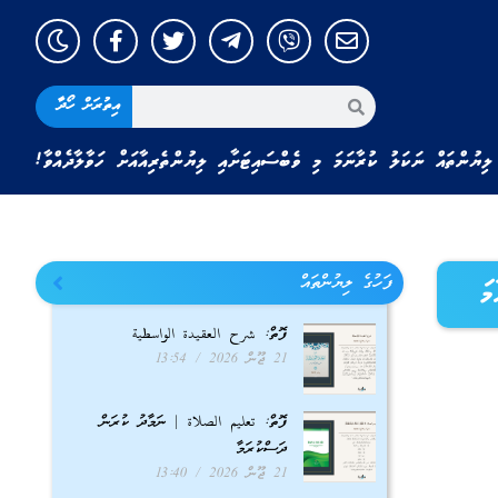
އިތުރަށް ހޯދާ
ލިޔުންތައް ނަކަލު ކުރާނަމަ މި ވެބްސައިޓަށާއި ލިޔުންތެރިއާއަށް ހަވާލާދެއްވާ!
ފަހުގެ ލިޔުންތައް
ަ
ފޮތް: شرح العقيدة الواسطية
21 ޖޫން 2026
13:54
ފޮތް: تعليم الصلاة | ނަމާދު ކުރަން
ދަސްކުރަމާ
21 ޖޫން 2026
13:40