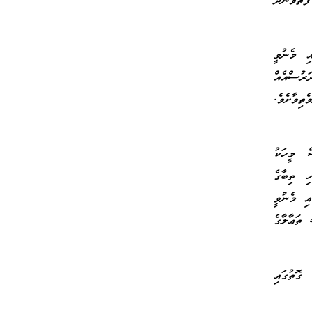
ަތުވާނުދޭ
އި މެނުވީ
ަރުސްއެއް
ތިވާށެވެ.
ް މީހަކު
ި ތިބާގެ
އި މެނުވީ
 ތަޢާލާގެ
ގޮތުގައި