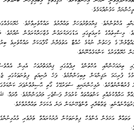
ްކޮށްފައިވަނީ ނުހަނު އިހާނެތިކޮށެވެ. ޙަޤީޤަތަކީ މިބައިމީހުން ބުނާގޮތަށް ފ
ހުންނަށް ކަމުނުދާކަމެވެ.
ާއި އުޚްތުންނެވެ. ޤިޔާމަތްދުވަހަށް ތައްޔާރުވެ ރައްކާތެރިވާށެވެ. ހެޔޮކަމެއްގަ
ވެ. މިސްކިތެއްގެ ކުރިމަތީގައި އަޑުގަދަކުރަމުން މުޒާހަރާކުރަމުން ނުދާށެވެ. ދ
ޖާލުން”ގެ ފަހަތުން ނުކުމެ ހުއްޓާ އަތުވެދާނެ ކޯފާއަކަށް ރައްކާތެރިވެ ބިރުވެ
ން ހެޔޮވާވަރުގެ ކަންކަމެއްނޫނެވެ.
ައި ތިޔައަޚުންނާއި އުޚްތުންގެ ދިފާޢުގައި ޤިޔާމަތްދުވަހު އެއިން އެއްވެސ
ަމުގެ ފުރިހަމަ ޔަޤީންކަން ލިބިގަންނާށެވެ. ފަހެ ދުނިޔަވީ ފިތުނަތަކުގައި ޖެހ
ް ޤުރުބާންނުވާށެވެ. ދެމިހުންނަނިވި ސުވަރުގޭގެ ގޯތި ޙާޞިލުވާނެފަދަ ކަންކަމުގަ
ލާ ޙަރާމްކުރެއްވި ކަންތައްތައް ކުރުމަށް ފަސްޖެހި ލަދުގަންނާށެވެ. މާދަމާ، ﷲ
ުޖަމާނެއްނެތި، ޖަވާބުދާރީ ވާންޖެހޭނެކަން ދަނެ އެކަމަށް ތައްޔާރުވާށެވެ.
ތަޢާލާ އަޅަމެން އެންމެހާ ފިތުނަތަކުން ދުރުކުރައްވާ ތެދުވެރި މުއުމިނުންގެ 
.