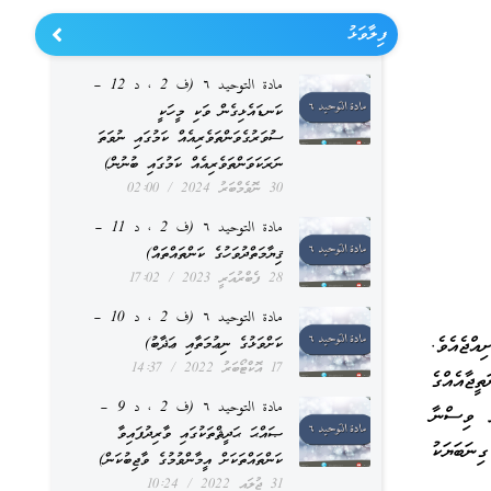
ފިލާވަޅު
مادة التوحيد ٦ (ف 2 ، د 12 –
ކަނޑައެޅިގެން ވަކި މީހަކީ
ސުވަރުގެވަންތަވެރިއެއް ކަމުގައި ނުވަތަ
ނަރަކަވަންތަވެރިއެއް ކަމުގައި ބުނުން)
30 ނޮވެމްބަރު 2024
02:00
مادة التوحيد ٦ (ف 2 ، د 11 –
ޤިޔާމަތްދުވަހުގެ ކަންތައްތައް)
28 ފެބްރުއަރީ 2023
17:02
مادة التوحيد ٦ (ف 2 ، د 10 –
އްޖެއެވެ.
ކަށްވަޅުގެ ނިޢުމަތާއި ޢަޛާބު)
17 އޮކްޓޯބަރު 2022
14:37
ީޖާއެއްގެ
مادة التوحيد ٦ (ف 2 ، د 9 –
ު ވިސްނާ
ޞައްޙަ ޙަދީޘްތަކުގައި ވާރިދުފައިވާ
ނަބަޔަކު
ކަންތައްތަކަށް އީމާންވުމުގެ ވާޖިބުކަން)
31 ޖުލައި 2022
10:24