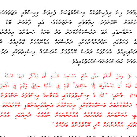
ާލަށް ގިނަ ދިވެހިންތަކެއް މިސްރާބުޖަހަން ފެށިތަނާ، މިއިސްލާމީ މުޖުތަމަޢުނ
ށުމަށް ނޭދޭނެފަދަ ހިތާމަވެރި މަންޒަރެކެވެ. އެއީ ފާޅުކަން ބޮޑު ގޮތ
ު ތަންތާނގައި ދެވޭ ދަރުސްތަކާދެކޮޅަށް މަދު ބަޔަކު ހަނގުރާމަ އިއުލާނުކުރ
ެ ފަހަތުގައި ނަމާދުނުކުރުމަށާއި ދަރުސްތައް އަޑުނޭހުމަށް ގޮވާލިއެވެ. ދ
ަނުދިނީއެވެ. އެއަށްފަހު ދަރުސް ބޭއްވުމަށް ހުރަސްއަޅާ މިސްކިތްތަކާއި ދަރުސ
ކަމަށް ހުރަސްއަޅަންމަސައްކަތްކުރީއެވެ.
ވެ.
﴿ وَمَنْ أَظْلَمُ مِمَّن مَّنَعَ مَسَاجِدَ اللَّـهِ أَن يُذْكَرَ فِيهَا اسْمُهُ وَ
نَ لَهُمْ أَن يَدْخُلُوهَا إِلَّا خَائِفِينَ ۚ لَهُمْ فِي الدُّنْيَا خِزْيٌ وَلَهُمْ فِي الْآخِر
عَظِيمٌ﴾ (سورة البقرة ١١٤) މާނައީ: “ﷲ ގެ މިސްކިތްތަކުގައި އެކަލާނގެ އިސްމުފުޅު ނަންގަތުނ
 ޚަރާބުކުރުމަށް މަސައްކަތްކޮށްފި މީހަކަށްވުރެ އަނިޔާވެރިކަންބޮޑީ ކާކުހެއްޔެވެ.
ވީ، އެތަންތަނަށް ވަދެއުޅުމެއް އެއުރެންނަކަށް ނުވެއެވެ. ދުނިޔޭގައި އެއުރެން
ަތުގައި އެއުރެންނަށް ހުރީ ބޮޑުވެގެންވާ ޢަޛާބެވެ.”