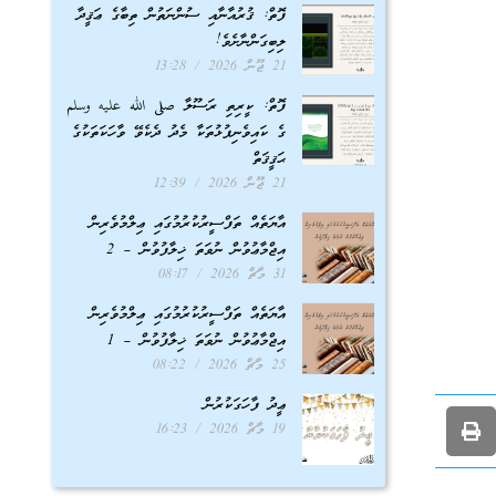
ފޮތް: ޤުރުއާނާއި ސުންނަތުން ތިބާގެ ޢަޤީދާ
ލިބިގަންނާށެވެ!
21 ޖޫން 2026
13:28
ފޮތް: ކީރިތި ރަސޫލާ صلى الله عليه وسلم
ގެ ކައިވެނިފުޅުތަކާ މެދު ދެކެވޭ ވާހަކަތަކުގެ
ޙަޤީޤަތް
21 ޖޫން 2026
12:39
އާޔަތެއް ތަފްސީރުކުރުމުގައި ޢިލްމުވެރިން
އިޖްމާޢުވުން ނުވަތަ ޚިލާފުވުން – 2
31 މާޗް 2026
08:17
އާޔަތެއް ތަފްސީރުކުރުމުގައި ޢިލްމުވެރިން
އިޖްމާޢުވުން ނުވަތަ ޚިލާފުވުން – 1
25 މާޗް 2026
08:22
ޢީދު ފާހަގަކުރުން
19 މާޗް 2026
16:23