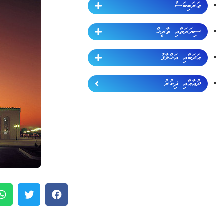
ޢަރަބިބަސް
ސިޔަރަތާއި ތާރީޚް
އަދަބާއި އަޚްލާޤު
ދުޢާއާއި ޛިކުރު