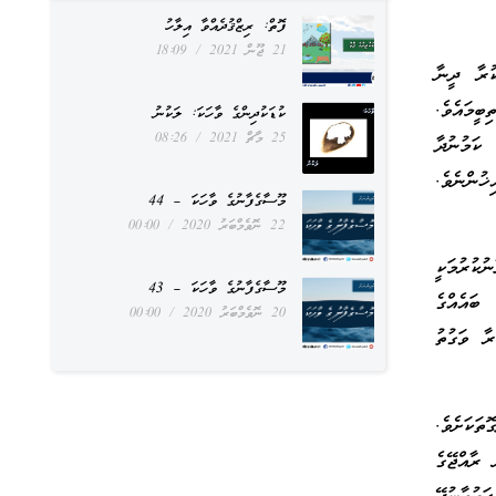
ފޮތް: ރިޒްޤުދެއްވާ އިލާހު
21 ޖޫން 2021
18:09
ުރާ ދީނާ
ީމައެވެ.
ކުޑަކުދިންގެ ވާހަކަ: ލަކުނު
25 މާޗް 2021
08:26
 ކަމުނުދާ
 ދެތިން ޝެއިޚުންނެވެ. ފަހުގެ “އަޕްޑޭޓުންނަމަ” 6 ޝައިޚުންނެވެ.
މޫސާގެފާނުގެ ވާހަކަ – 44
22 ނޮވެމްބަރު 2020
00:00
ުކުރުމަކީ
މޫސާގެފާނުގެ ވާހަކަ – 43
ބައެއްގެ
20 ނޮވެމްބަރު 2020
00:00
ާ ވަގުތު
ަކަށެވެ.
 ރާއްޖޭގެ