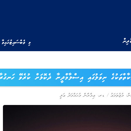
ުދިން
މި ވެބްސައިޓުގައިވާ 
ްތަކުގެ ނިވަލުގައި އިސްލާމްދީނާ ދެކޮޅަށް ކުރެވޭ ހަނގުރާމ
ން
,
މުޖުތަމަޢު
/
ޑރ. ޢިމްރާން މުޙައްމަދު ޢަލީ