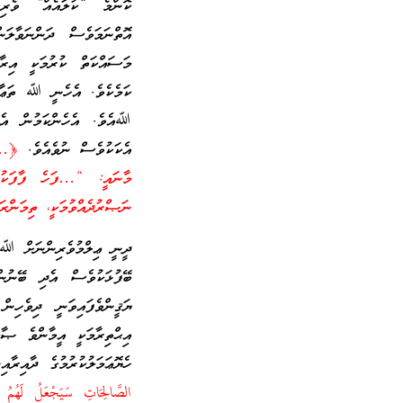
ކޮންމެ “ކުލައެއް” ވެރިކ
އޮތްނަމަވެސް ދަންނަވާލ
މަސައްކަތް ކުރުމަކީ އިރާ
ކަމެކެވެ. އެހެނީ ﷲ ތަޢާލާ
ﷲއެވެ. އެހެންކަމުން އެބ
އެކަކުވެސް ނުވެއެވެ.
މާނައީ: “…ފަހެ ފާފަކުރި
ނަޞްރުދެއްވުމަކީ، ތިމަންރަ
ދީނީ ޢިލްމުވެރިންނަށް ﷲ ތ
ބޭފުޅަކުވެސް އެދި ބޭނުނ
ޔަޤީންވެފައިވަނީ ދިވެހި
އިޙްތިރާމަކީ އީމާންވެ ޞާލ
ހެޔޮޢަމަލުކުރުމުގެ ދާއިރާ