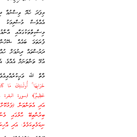
މިފަދަ ހެޔޮ ވިސްނުމާ ދިމ
އެއްވެސް މުސްލިމަކު ދު
މިސްކިތްތަކުގައާއި އާންމ
ފުރަތަމަ ބައެއް ޝޭޚުންގ
ދަރުސްތައް ދިނުމަށް ހުއްދ
އުޅޭ ތަންތަނަށް އެއްވެ، އެ
މާތް ﷲ ވަޙީކުރެއްވިއެ
خَرَابِهَا ۚ أُولَـٰئِكَ مَا كَا
އަދި އެތަންތަން (ފަޅުކޮށް)
ބިރުންތިބޭ ޙާލުގައި މެނު
ނިކަމެތިކަމެވެ. އަދި އާޚިރ