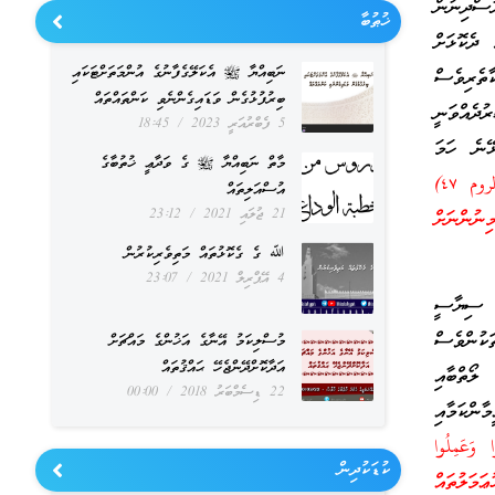
ސްދިނުން
ޚުޠުބާ
ދެކޮޅަށް
ނަބިއްޔާ ﷺ އެކަލޭގެފާނުގެ އުންމަތަށްޓަކައި
ތެރިވެސް
ބިރުފުޅުގެން ވަޑައިގެންނެވި ކަންތައްތައް
ުދެއްވަނީ
5 ފެބްރުއަރީ 2023
18:45
ޭނެ ހަމަ
މާތް ނަބިއްޔާ ﷺ ގެ ވަދާޢީ ޚުތުބާގެ
﴿…فَانتَقَمْنَا مِنَ الَّذِينَ أَجْرَمُوا ۖ وَكَانَ حَقًّا عَلَيْنَا نَصْرُ الْمُؤْمِنِينَ﴾ (سورة الروم ٤٧)
އުސްއަލިތައް
21 ޖުލައި 2021
23:12
ނުންނަށް
ﷲ ގެ ގެކޮޅުތައް މަތިވެރިކުރުން
4 އޭޕްރިލް 2021
23:07
މެ ސިޔާސީ
ކުންވެސް
މުސްލިކަމު އޭނާގެ އަޚުންގެ މައްޗަށް
އަދާކޮށްދޭންޖެހޭ ޙައްޤުތައް
ލޯތްބާއި
22 ޑިސެމްބަރު 2018
00:00
ާންކަމާއި
ا وَعَمِلُوا
ކުޑަކުދިން
ންވެ ޞާލިޙުޢަމަލުތައް