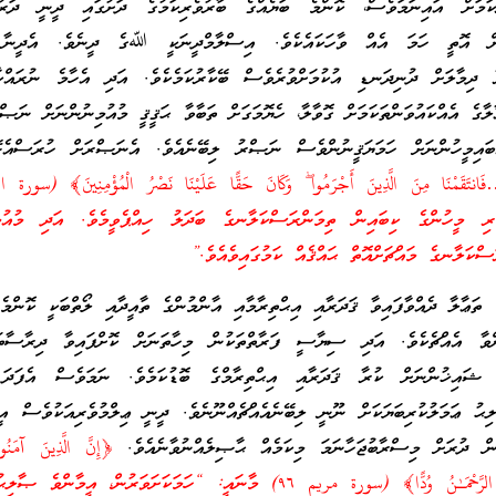
ަމަށް އައިނަމަވެސް، ކޮންމެ ބަޔެއްގެ ބާރުވެރިކަމުގެ ދަށުގައި ދީނީ ދަރު
ަން އޮތީ ހަމަ އެއް ވާހަކައެކެވެ. އިސްލާމްދީނަކީ ﷲގެ ދީނެވެ. އެދީނާ 
 ދިމާލަށް ދުނިދަނޑި އުކުމަށްވުރެވެސް ބޭކާރުކަމެކެވެ. އަދި އެހާމެ ނުރައްކާ
ގެ އެއްކައުވަންތަކަމަށް ގޮވާލާ، ހެޔޮމަގަށް ތަބާވާ ޙަޤީޤީ މުއުމިނުންނަށް ނަޞްރ
ައިމީހުންނަށް ހަމަޔަޤީނުންވެސް ނަޞްރު ލިބޭނެއެވެ. އެނަޞްރަށް ހުރަސްއެޅ
 މީހުންގެ ކިބައިން ތިމަންރަސްކަލާނގެ ބަދަލު ހިއްޕެވީމެވެ. އަދި މުއުމި
ސްކަލާނގެ މައްޗަށްއޮތް ޙައްޤެއް ކަމުގައިވެއެވެ.”
ަޢާލާ ދެއްވާފައިވާ ޤަދަރާއި އިޙްތިރާމާއި އާންމުންގެ ތާއީދާއި ލޯތްބަކީ ކޮން
ްވާ އެއްޗެކެވެ. އަދި ސިޔާސީ ފަރާތްތަކުން މިހާތަނަށް ކޮށްފައިވާ ދިރާސާތަ
ން ޝައިޚުންނަށް ކުރާ ޤަދަރާއި އިޙްތިރާމްގެ ބޮޑުކަމެވެ. ނަމަވެސް އެފަދަ 
ިޙު ޢަމަލުކުރިބަޔަކަށް ނޫނީ ލިބޭނެއެއްޗެއްނޫނެވެ. ދީނީ ޢިލްމުވެރިއަކުވެސް އީމ
އިން ދުރަށް މިސްރާބުޖަހާނަމަ މިކަމެއް ޙާޞިލެއްނުވާނެއެވެ.
﴿إِنَّ الَّذِينَ آمَنُو
الصَّالِحَاتِ سَيَجْعَلُ لَهُمُ الرَّحْمَـٰنُ وُدًّا﴾ (سورة مريم ٩٦) މާނައީ: “ހަމަކަށަވަރުން، އީމާ