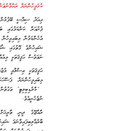
ކުޅަމީހުންނަށް ރަޙްމާނުވަނ
މިއަދު ސިޔާސީ ބޭފުޅުން 
ފުށުއަރާ ކަންކަމުގައި ބަ
އެހެންކަމުން މިބައިމީހުން
ނަމަވެސް ޙަޤީޤަތަކީ މިއެއް
ޙަޤީޤަތަކީ އިސްލާމީ މުޖުތ
މިބައިމީހުންނަށް ފަސޭހަކ
“ކްރެޑިބިލިޓީ” ވަގުތުން 
ނުޖެހެނީއެވެ.
ރާއްޖޭގެ ދީނީ ތާރީޚަށް 
ބާރެއްލިބިފައިވާނަމަ ޝައި