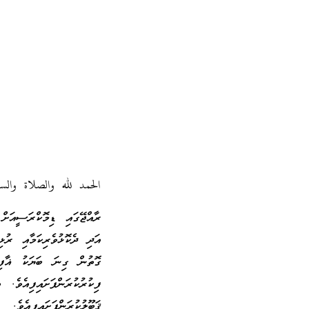
الحمد لله والصلاة وال
ރާއްޖޭގައި ޑިމޮކްރަސީއަށް
އަދި ދެކޮޅުވެރިކަމާއި ރުޅި
ގޮތުން ގިނަ ބަޔަކު ޣާފި
ފިކުރުކުރަންފަށައިފިއެވެ
ޤަބޫލުކުރަންފަށައިފިއެވެ.