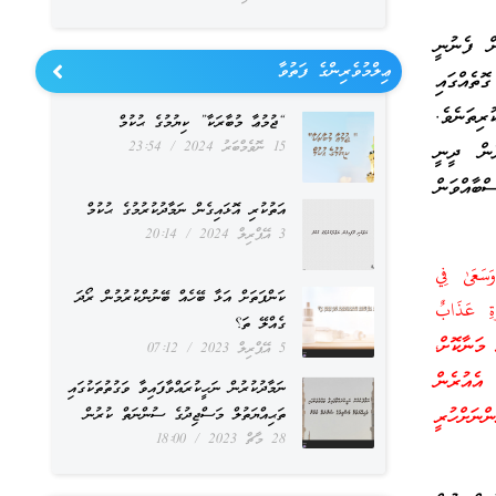
ް ފެނުނީ
ޢިލްމުވެރިންގެ ފަތުވާ
ެއްގައި
ިތަނެވެ.
“ޖުމުޢާ މުބާރަކާ” ކިޔުމުގެ ޙުކުމް
15 ނޮވެމްބަރު 2024
23:54
ެން ދީނީ
ްބާއްވަން
އަތުކުރި އޮޅައިގެން ނަމާދުކުރުމުގެ ޙުކުމް
3 އޭޕްރިލް 2024
20:14
سَعَىٰ فِي
ކަންފަތަށް އަޅާ ބޭހެއް ބޭނުންކުރުމުން ރޯދަ
َةِ عَذَابٌ
ގެއްލޭ ތަ؟
ް މަނާކޮށް،
5 އޭޕްރިލް 2023
07:12
 އެއުރެން
ނަމާދުކުރުން ނަހީކުރައްވާފައިވާ ވަގުތުތަކުގައި
ނަށްހުރީ
ތަޙިއްޔަތުލް މަސްޖިދުގެ ސުންނަތް ކުރުން
28 މާޗް 2023
18:00