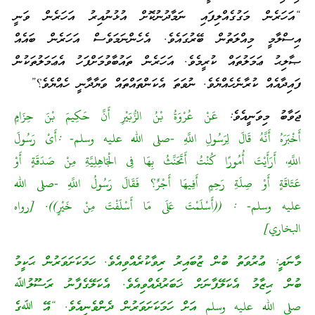
“އަހަރެން މަގުގެއްލިފައި ނަމާދުނުކޮށް އުޅުނުއިރު އަހަރެން ވަނީ
އިސްލާމީ މިއްލަތުން ބޭރުގައެވެ. އެހެންނަމަވެސް އަހަރެން ބައެއް
ޞާލިޙު ޢަމަލުތައް ކުރީމެވެ. އަހަރެން ތައުބާވުމަށްފަހު އެޢަމަލުތަކުން
ފައިދާއެއް ކުރާނެހެއްޔެވެ. ނުވަތަ އެކަންތައްތައް ވަޔާދާނީ ހެއްޔެވެ؟”
ޖަވާބު މިވަނީއެވެ:
عَنْ عُرْوَةُ بْنُ الزُّبَيْرِ أَنَّ حَكِيمَ بْنَ حِزَامٍ
أَخْبَرَهُ أَنَّهُ قَالَ لِرَسُولِ اللَّهِ -صلى الله عليه وسلم- :أَىْ رَسُولَ
اللَّهِ، أَرَأَيْتَ أُمُورًا كُنْتُ أَتَحَنَّثُ بِهَا فِى الْجَاهِلِيَّةِ مِنْ صَدَقَةٍ أَوْ
عَتَاقَةٍ أَوْ صِلَةِ رَحِمٍ أَفِيهَا أَجْرٌ؟ فَقَالَ رَسُولُ اللَّهِ -صلى الله
عليه وسلم- : ((أَسْلَمْتَ عَلَى مَا أَسْلَفْتَ مِنْ خَيْرٍ)). [رواه
البخاري]
މާނައީ: ޢުރުވަތު ބުން ޒުބައިރު ރިވާކުރެއްވިއެވެ. ހަމަކަށަވަރުން ޙަކީމު
ބުން ޙިޒާމު އެކަލޭފާނަށް ޚަބަރުދެއްވިއެވެ. އެކަލޭގެފާނު ރަސޫލުﷲ
صلى الله عليه وسلم އަށް ހަމަކަށަވަރުން ދެންވެނިއެވެ. “އޭ ﷲގެ