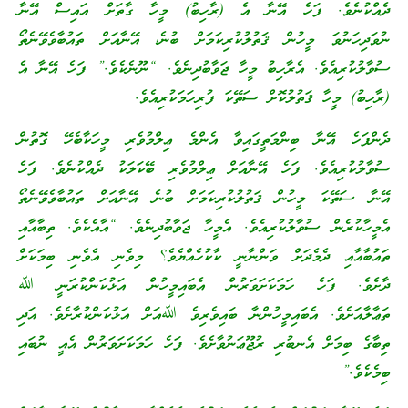
ދެއްކުނެވެ. ފަހެ އޭނާ އެ (ރާހިބު) މީހާ ގާތަށް އައިސް އޭނާ
ނުވަދިހަނުވަ މީހުން ޤަތުލުކުރިކަމަށް ބުނެ، އޭނާއަށް ތައުބާވެވޭނެތޯ
ސުވާލުކުރިއެވެ. އެރާހިބު މީހާ ޖަވާބުދިނެވެ. “ނޫނެކެވެ.” ފަހެ އޭނާ އެ
(ރާހިބު) މީހާ ޤަތުލުކޮށް ސަތޭކަ ފުރިހަމަކުރިއެވެ.
ދެންފަހެ އޭނާ ބިންމަތީގައިވާ އެންމެ ޢިލްމުވެރި މީހަކާބެހޭ ގޮތުން
ސުވާލުކުރިއެވެ. ފަހެ އޭނާއަށް ޢިލްމުވެރި ބޭކަލަކު ދެއްކުނެވެ. ފަހެ
އޭނާ ސަތޭކަ މީހުން ޤަތުލުކުރިކަމަށް ބުނެ އޭނާއަށް ތައުބާވެވޭނެތޯ
އެމީހާކުރެން ސުވާލުކުރިއެވެ. އެމީހާ ޖަވާބުދިނެވެ. “އާއެކެވެ. ތިބާއާއި
ތައުބާއާއި ދެމެދަށް ވަންނާނީ ކާކުހެއްޔެވެ؟ މިވެނި އެވެނި ބިމަކަށް
ދާށެވެ. ފަހެ ހަމަކަށަވަރުން އެބައިމީހުން އަޅުކަންކުރަނީ ﷲ
ތަޢާލާއަށެވެ. އެބައިމީހުންނާ ބައިވެރިވެ ﷲއަށް އަޅުކަންކުރާށެވެ. އަދި
ތިބާގެ ބިމަށް އެނބުރި ރުޖޫޢަނުވާށެވެ. ފަހެ ހަމަކަށަވަރުން އެއީ ނުބައި
ބިމެކެވެ.”