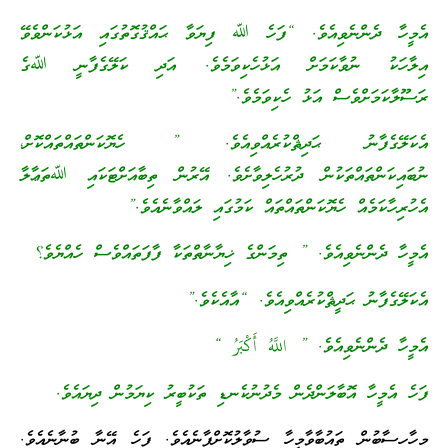
އެމީހާ ދެންނެވިއެވެ. “ފަހެ ﷲ ފިޔަވާ ޙައްޤުގޮތުގައި އަޅުކަންވެވޭ
އިލާހަކު ނުވާކަމަށް އަޅުހެކިވަމެވެ. އަދި ކަލޭގެފާނީ ﷲގެ
ރަސޫލާކަމަށްވެސް އަޅު ހެކިވަމެވެ.”
އެކަލޭގެފާނު ޙަދިޘްކުރެއްވިއެވެ. ” ހެޔޮކަންތައްތައްކޮށް،
ނުބައިކަންތައްތަކުން ދުރުހެލިވާށެވެ. އޭރުން ތިބާއަށްޓަކައި ﷲތަޢާލާ
އެހުރިހާކަމެއް ހެޔޮކަންތައްތައް ކަމުގައި ލައްވާނެއެވެ.”
އެމީހާ ދެންނެވިއެވެ. ” ތިމަންގެ ޚިޔާނާތްތަކާ ފާފަތައްވެސް ހެއްޔެވެ؟
އެކަލޭގެފާނު ޙަދީޘްކުރެއްވިއެވެ. “އާއެކެވެ.”
އެމީހާ ދެންނެވިއެވެ. ” اللَّهُ أَكْبَرُ “
ފަހެ އެމީހާ އޮބާލަންދެން މެދުނުކެނޑި ތަކުބީރު ކިޔަމުން ދިޔައެވެ.
މިހާހިސާބުން ތައުބާވާމީހާ ސުވާލުކޮށްފާނެއެވެ. ފަހެ އޭނާ ބުނާނެއެވެ.