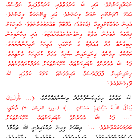
ނަހަދާމީހުންނެވެ. އަދި ﷲ ޙުރުމަތްތެރި ކުރައްވާފައިވާ ނަފްސެއް،
ޙައްޤު ގޮތުންނޫނީ ނުމަރާ މީހުންނެވެ. އަދި ޒިނޭނުކުރާ މީހުންނެވެ.
އެއިން ކަމެއްކޮށްފިމީހާ (އެކަމުގެ) ޢުޤޫބާތާ ބައްދަލުކުރާނެތެވެ. އެމީހަކަށް
ޤިޔާމަތް ދުވަހުން ޢަޛާބު ގިނަގުނަކުރައްވާހުއްޓެވެ. އަދި އިހާނެތިކަން
ލިބިގެންވާ ޙާލު އެޢަޛާބު ގެ ތެރޭގައި، އެމީހަކު ދެމިހުންނާނެތެވެ.
ތައުބާވެ، އީމާންވެ، ގިނަގިނައިން ޞާލިޙު ޢަމަލު ކުޅަމީހަކު މެނުވީއެވެ.
ފަހެ ﷲ އެއުރެންގެ ނުބައިކަންތައް، ހެޔޮކަންތަކަށް ބަދަލުކުރައްވާނެތެވެ.
ގިނަގިނައިން ފާފަފުއްސަވާ، ރަޙީމުވަންތަ ކަލަކު ކަމުގައި ﷲ
ވޮޑިގެންވެއެވެ.”
ﷲ ތަޢާލާގެ މިވަޙީބަސްފުޅާމެދު ވިސްނާލައްވާށެވެ.
﴿… فَأُولَـٰئِكَ
يُبَدِّلُ اللَّـهُ سَيِّئَاتِهِمْ حَسَنَاتٍ …﴾ (سورة الفرقان ٧٠) މާނައީ:
“… ފަހެ ﷲ އެއުރެންގެ ނުބައިކަންތައް، ހެޔޮކަންތަކަށް
ބަދަލުކުރައްވާނެތެވެ. …”
ތިބާއަށް މިއިން ދައްކައިދެނީ ﷲ ތަޢާލާގެ
ފަޟުލުވަންތަވެރިކަމުގެ މަތިވެރިކަމެވެ. ޢިލްމުވެރިން ވިދާޅުވިއެވެ.