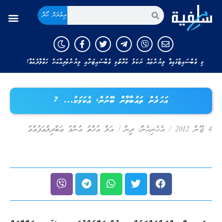
އިތުރަށް ހޯދާ
މި ވެބްސައިޓުގައިވާ ލިޔުންތައް ނަކަލު ކުރާނަމަ މި ވެބްސައިޓަށާއި ލިޔުންތެރިއާއަށް ހަވާލާދެއްވާ!
އަހަރެން ތައުބާވާން ބޭނުން، އެކަމަކު… 7
4 ޖޫން 2012
/
އެހެނިހެން
,
ދީން
/
އަލް އުޚްތު އުންމު ޢަބްދިލްޢަފުއްވު