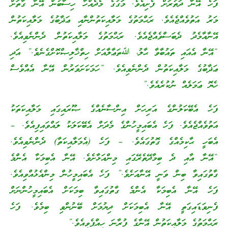
ފަހެ އޭނާ ދަތުރަށް ފެށިއެވެ. މަގުގެ މެދެއްހާ ހިސާބުން އޭނާ ގާތަށް
މަރު އަތުވެއްޖެއެވެ. ރަޙްމަތުގެ މަލާއިކަތުންނާއި ޢަޛާބުގެ މަލާއިކަތުން
އޭނާއާމެދު ދެބަސްވެއްޖެއެވެ. ރަޙްމަތުގެ މަލާއިކަތުން ދެންނެވިއެވެ.
“އޭނާ އެއައި ތައުބާވާ ޙާލު، ﷲތަޢާލާއަށް ހިތްޚާލިޞްކޮށްގެނެވެ.” އަދި
ޢަޛާބުގެ މަލާއިކަތުން ދެންނެވިއެވެ. “ހަމަކަށަވަރުން އޭނާ އެއްވެސް
ހެޔޮ ޢަމަލެއް ނުކުރެއެވެ.”
ފަހެ އެބޭކަލުންގެ އަރިހަށް އިންސާނެއްގެ ޞޫރައިގައި މަލާއިކަތަކު
އަތުވެއްޖެއެވެ. ފަހެ އެބައިމީހުންގެ މެދަށް އެބޭކަލަކު ލައްވައިފިއެވެ. –
އެބަހީ ޙާކިމެއްގެ ގޮތުގައެވެ. – ފަހެ (އެމަލާއިކަތާ) ދެންނެވިއެވެ.
“އޭނާ އާއި ދެ ބިމާދޭތެރޭގައި މިންއަޅާށެވެ. އޭނާ އެބިމަކާ އެންމެ
ގާތުގައިވާ ބިން ވަނީ އޭނާއަށެވެ.” ފަހެ އެބައިމީހުން މިންއެޅުއްވިއެވެ.
ފަހެ އޭނާ އެބިމަކާ އެންމެ ގާތުގައިވާ ބިމަކަށް އެބައިމީހުންނަށް
ފެނިވަޑައިގަތީ އޭނާ އެބިމަކަށް ދިޔުމަށް ބޭނުންވި ބިމެވެ. ފަހެ
ރަޙްމަތުގެ މަލާއިކަތުން އޭނާގެ ފުރާނަ ހިއްޕެވިއެވެ.”