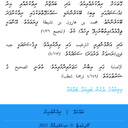
ގޮތަކަށް ރިވާކުރެއްވިއެވެ. އަދި ބައްޒާރު ރިވާކުރެއްވި އިރު
(އެސަނަދުގައި ތިބި) ބޭކަލުންނަކީ ޞައްޙަފޮތްތަކުގައި ރިވާކުރާފަދަ
ބޭކަލުންނެވެ. محمد بن هارون بن نشيطة ފިޔަވައެވެ. އޭނާއަކީ
ޘިޤާއެއް(އިތުބާރުހިފޭ މީހެއް) ކެވެ. (المجمع ١/٣٦)
އަދި އަލްމުންޛިރީ الترغيب ގައި ވިދާޅުވިއެވެ: މީގެސަނަދަކީ جيد
قوي(ރަނގަޅު ވަރުގަދަ) ސަނަދެކެވެ. (٤/١١٣)
الإصابة ގައި އިބްނު ޙަޖަރުވިދާޅުވިއެވެ: އެވަނީ الصحيح ގެ
ޝަރުޠުގައެވެ. (٤/١٤٩ ترجمة شطب)
މިލިޔުމުގެ އެހެން ބައިތައް ބައްލަވާ
ތަޢާރަފް
ލިޔުންތެރިން
ކޮޕީރައިޓް © ދިސަލަފިއްޔާ 2023