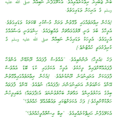
ބުން ޖުބައިރު ރިވާކުރެއްވިއެވެ. އެކަލޭގެފާނު ނަބިއްޔާ صلى الله عليه
وسلم ގެ އަރިހަށް ވަޑައިގަތެވެ.
[އެހެން ރިވާޔަތެއްގައި ވާގޮތުން ވަރަށް މުސްކުޅި ބޭކަލަކު ވަޑައިގަތެވެ.
އެމީހާގެ ބުމަ ވަނީ ލޮލުގެމައްޗަށް ވެއްޓިފައެވެ. ހިންގަވަނީ ޢަޞާއެއްގެ
އެހީގައެވެ. އެމީހަކު ވަޑައިގެން ނަބިއްޔާ صلى الله عليه وسلم ގެ
ކުރިފުޅުމަތީ ހުއްޓުނެވެ.]
ފަހެ (އެމީހާ) ދެންނެވިއެވެ. “އެއްވެސް ފާފައެއް ދޫނުކޮށް، އެންމެހާ
ފާފައެއްކޮށްފައިވާ މީހެކެވެ. އެމީހާ އެކަމުގައި ކުޑަ ބޮޑު އެއްވެސް
ފާފައަކަށް އަރައިނުގަނެ ދޫނުކުރެއެވެ. [އެހެން ރިވާޔަތެއްގައިވާގޮތުން
އޭނާގެ ކަނާއަތުން އަރައިނުގަންނަ (ފާފައެއް) ނުވެއެވެ. އޭނާގެ ފާފަތައް
ބިމުގެ އަހުލުވެރިންގެ މައްޗަށް ބަހާލެވުނުނަމަ އެ(ފާފަތައް) އެބައިމީހުން
ހަލާކުކޮށްލީހެވެ.] ފަހެ އެކަމަށްޓަކައި ތައުބާއެއްވޭ ހެއްޔެވެ؟”
އެކަލޭގެފާނު ޙަދިޘްކުރެއްވިއެވެ. “ތިބާ އިސްލާމްވީހެއްޔެވެ؟”