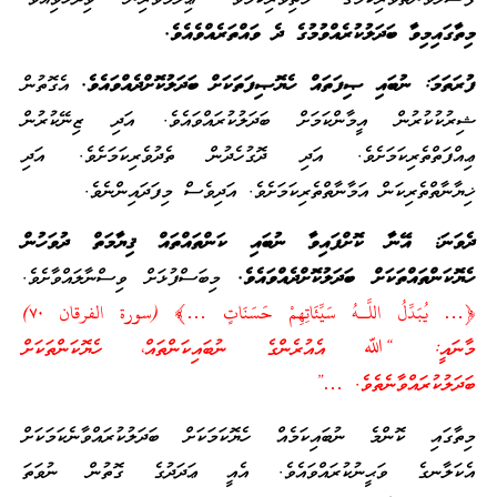
މިތާގައިމިވާ ބަދަލުކުރެއްވުމުގެ ދެ ވައްތަރެއްވެއެވެ.
ފުރަތަމަ: ނުބައި ޞިފަތައް ހެޔޮޞިފަތަކަށް ބަދަލުކޮށްދެއްވައެވެ.
އެގޮތުން
ޝިރުކުކުރުން އީމާންކަމަށް ބަދަލުކުރައްވައެވެ. އަދި ޒިނޭކުރުން
ޢިއްފަތްތެރިކަމަށެވެ. އަދި ދޮގުހެދުން ތެދުވެރިކަމަށެވެ. އަދި
ޚިޔާނާތްތެރިކަން އަމާނާތްތެރިކަމަށެވެ. އަދިވެސް މިފަދައިންނެވެ.
ދެވަނަ:
އޭނާ ކޮށްފައިވާ ނުބައި ކަންތައްތައް ޤިޔާމަތް ދުވަހުން
ހެޔޮކަންތައްތަކަށް ބަދަލުކޮށްދެއްވައެވެ.
މިބަސްފުޅަށް ވިސްނާލައްވާށެވެ.
﴿… يُبَدِّلُ اللَّـهُ سَيِّئَاتِهِمْ حَسَنَاتٍ …﴾ (سورة الفرقان ٧٠)
މާނައީ: “ﷲ އެއުރެންގެ ނުބައިކަންތައް، ހެޔޮކަންތަކަށް
ބަދަލުކުރައްވާނެތެވެ. …”
މިތާގައި ކޮންމެ ނުބައިކަމެއް ހެޔޮކަމަކަށް ބަދަލުކުރައްވާނެކަމަކަށް
އެކަލާނގެ ވަޙީނުކުރައްވައެވެ. އެއީ ޢަދަދުގެ ގޮތުން ނުވަތަ