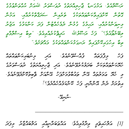
ރަސޫލާއެވެ. އަޅުގަނޑު ޖާހިލިއްޔަތުގެ ދުވަސްވަރު ﷲއަށް ކުއްތަންވުމުގެ
ގޮތުން ކޮށްފައިވާކަންތައްތަކުގެ ތެރެއިން ޞަދަޤާތްކުރުމާއި، އަޅުން
މިނިވަންކުރުމާއި، ރަޙިމުގެ ގުޅުން ދެމެހެއްޓުން ފަދަ ކަންކަމުގެ އަޖުރު
ލިބޭނެތޯއެވެ؟” ފަހެ ރަސޫލުﷲ ޙަދީޘްކުރެއްވިއެވެ. “ތިބާ އިސްލާމްވީ
ތިބާ އިހުގައިކޮށްފައިވާ ރަނގަޅުކަންތައްތަކުގެ މައްޗަށެވެ.”
ފަހެ މިފާފަތައް ފުއްސެވޭނެއެވެ. އަދި މިނުބައިކަންތައްތައް
ހެޔޮކަންތައްތަކަށް ބަދަލުކުރެވޭނެއެވެ. އަދި ޖާހިލިއްޔަތުގެ ދުވަސްވަރުގެ
މި ހެޔޮ ޢަމަލުތައް އޭނާ ތައުބާވުމަށްފަހު އޭނާއަށް ޘާބިތުކޮށްދެވޭނެއެވެ.
އިތުރަށް ދެން އޮންނާނީ ފަހެ ކޮންކަމެއްހެއްޔެވެ؟!
-ނުނިމޭ-
__________________________________
[1] އަލްހައިޘަމީ ވިދާޅުވިއެވެ: އައްޠަބަރާނީއާއި އަލްބައްޒާރު މިފަދަ