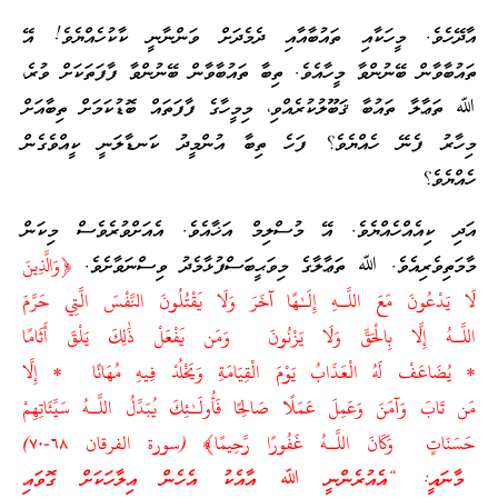
އާދޭހެވެ. މީހަކާއި ތައުބާއާއި ދެމެދަށް ވަންނާނީ ކާކުހެއްޔެވެ! އޭ
ތައުބާވާން ބޭނުންވާ މީހާއެވެ. ތިބާ ތައުބާވާން ބޭނުންވާ ފާފަތަކަށް ވުރެ،
ﷲ ތަޢާލާ ތައުބާ ޤަބޫލުކުރެއްވި، މިމީހާގެ ފާފަތައް ބޮޑުކަމަށް ތިބާއަށް
މިހާރު ފެނޭ ހެއްޔެވެ؟ ފަހެ ތިބާ އުންމީދު ކަނޑާލަނީ ކީއްވެގެން
ހެއްޔެވެ؟
އަދި ކިއެއްހެއްޔެވެ. އޭ މުސްލިމް އަޚާއެވެ. އެއަށްވުރެވެސް މިކަން
މާމަތިވެރިއެވެ. ﷲ ތަޢާލާގެ މިވަޙީބަސްފުޅާމެދު ވިސްނަވާށެވެ.
﴿وَالَّذِينَ
لَا يَدْعُونَ مَعَ اللَّـهِ إِلَـٰهًا آخَرَ وَلَا يَقْتُلُونَ النَّفْسَ الَّتِي حَرَّمَ
اللَّـهُ إِلَّا بِالْحَقِّ وَلَا يَزْنُونَ وَمَن يَفْعَلْ ذَٰلِكَ يَلْقَ أَثَامًا
* يُضَاعَفْ لَهُ الْعَذَابُ يَوْمَ الْقِيَامَةِ وَيَخْلُدْ فِيهِ مُهَانًا * إِلَّا
مَن تَابَ وَآمَنَ وَعَمِلَ عَمَلًا صَالِحًا فَأُولَـٰئِكَ يُبَدِّلُ اللَّـهُ سَيِّئَاتِهِمْ
حَسَنَاتٍ وَكَانَ اللَّـهُ غَفُورًا رَّحِيمًا﴾ (سورة الفرقان ٦٨-٧٠)
މާނައީ: “އެއުރެންނީ ﷲ އާއެކު އެހެން އިލާހަކަށް ގޮވައި