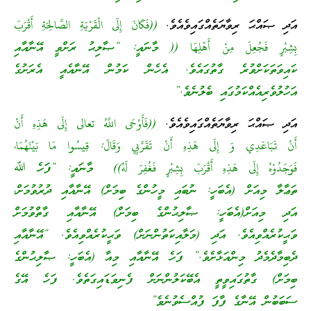
އަދި ޞައްޙަ ރިވާޔަތެއްގައިވެއެވެ.
((فَكَانَ إِلَى الْقَرْيَةِ الصَّالِحَةِ أَقْرَبَ
بِشِبْرٍ فَجُعِلَ مِنْ أَهْلِهَا (( މާނައީ: “ޞާލިޙު ރަށްވީ އޭނާއާއި
ކައިވަތަކަށްވުރެ ގާތުގައެވެ. އެހެން ކަމުން އޭނާއެއީ އެރަށުގެ
އަހުލުވެރިއެއްކަމުގައި ބެލުނެވެ.”
އަދި ޞައްޙަ ރިވާޔަތެއްގައިވެއެވެ.
((فَأَوْحَى اللَّهُ تعالى إِلَى هَذِهِ أَنْ
أَنْ تَبَاعَدِي وَ إِلَى هَذِهِ أَنْ تَقَرَّبِي وَقَالَ: قِيسُوا مَا بَيْنَهُمَا،
فَوَجَدُوْهُ إِلَى هَذِهِ أَقْرَبَ بِشِبْرٍ فَغُفِرَ لَهُ)) މާނައީ: “ފަހެ ﷲ
ތަޢާލާ މިއަށް (އެބަހީ: ނުބައި މީހުންގެ ބިމަށް) އޭނާއާއި ދުރުވުމަށް،
އަދި މިއަށް(އެބަހީ: ޞާލިޙުންގެ ބިމަށް) އޭނާއާއި ގާތްވުމަށް
ވަޙީކުރެއްވިއެވެ. އަދި (މަލާއިކަތުންނަށް) ވަޙީކުރެއްވިއެވެ. “އޭނާއާއި
ދެބިމާދެމެދު މިންއަޅާށެވެ.” ފަހެ އޭނާއާއި މިއާ (އެބަހީ: ޞާލިޙުންގެ
ބިމަށް) ގާތުގައިވީތީ އެބޭކަލުންނަށް ފެނިވަޑައިގަތެވެ. ފަހެ އޭގެ
ސަބަބުން އޭނާގެ ފާފަ ފުއްސެވުނެވެ”