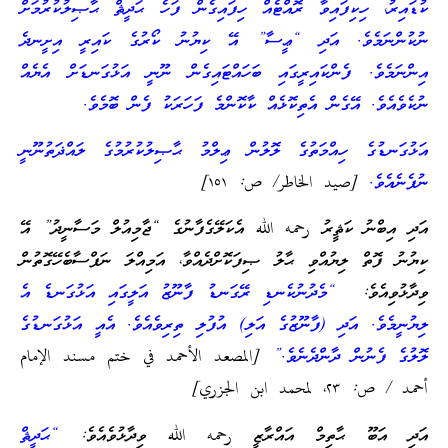
ކުޑައިރު، ހިކިފައިވާ ރޮއްޓެއް ހިފައިގެން ފަހެ ޙަދީޘް ޙާޞިލުކުރުމަށް
ނުކުންނަމެވެ. އަދި “ޢީސާ” އޭ ކިޔުނު ކޯރުގެ ކައިރީ އިށީނދެ
އިންނަމެވެ. ފެންކައިރީގައި ބަހައްޓައިގެން ނޫނީ އަޅުގަނޑަށް އެޔެއް
ނުކެވެއެވެ. އޭގެން އެތިކޮޅެއް ކާކޮންމެ ފަހަރަކު ފެން ބޮމެވެ.
އަޅުގަނޑުގެ ހިއްމަތުގެ ލޮލުން ޢިލްމު ޙާޞިލުކުރުމުގެ ލައްޛަތުނޫނީ
ނުފެނެއެވެ.
[صيد الخاطر/ ص: ١٥١]
އަދި އިބްނު ކަޘީރު رحمه الله އެކަލޭގެފާނުގެ “ޖާމިއުލް މަސާނީދު” އޭ
ކިޔުނު ފޮތް ލިޔުއްވި ޙާލު ޞިފަކޮށްދެއްވާ، އަމިއްލަ ނަފްސާބެހޭގޮތުން
ވިދާޅުވިއެވެ:
“މެދުނުކެނޑި ރޭގަނޑު ފާނޫޒު އަލީގައި އަޅުގަނޑެ އެ
ލިޔުނީމެވެ. އަދި (ފާނޫޒުގެ އަލި) އުފުލި ތިރިވެއެވެ. އެއީ އަޅުގަނޑުގެ
ލޮލުގެ ފެނުން ދާންދެނެވެ.”
[المصعد الأحمد في ختم مسند الإمام
أحمد / ص: ٢٣، لمحمد ابن الجزري]
އަދި އަބޫ ޙާތިމް އައްރާޒީ رحمه الله ވިދާޅުވެއެވެ:
“ޙަދީޘް