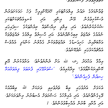
ކެތްތެރިވުމަށް ފަސޭހަވެއެވެ.
ޒުވާންކަމުގެ ދައުރު ޢިލްމަށްޓަކައި ހޭދަކޮށްފިމީހާ ފަހެ ހަމަކަށަވަރުން
މުސްކުޅިވުމުން އޭނާ އިންދި އަދި ކެނޑިއެއްޗަކަށްޓަކައި
ޝުކުރުކުރާނެއެވެ. އަދި ޢިލްމީ ދިރާސާތައް ލިޔުންތަކުގެ ސިފައިގައި
ނެރުމުގެ ލައްޒަތު ލިބިގެންދާނެއެވެ. އަދި ޙާޞިލުވާ ޢިލްމުގެ ލައްޒަތްތަކާ
އަޅާބަލާއިރު، ހަށިގަނޑުގެ ލައްޒަތްތަކުން ގެއްލުނު ކަންކަމީ އެއްވެސް
އެއްޗެއްކަމުގައި ނުދެކޭނެއެވެ.
އިމާމް އަޙްމަދު رحمه الله އަށް ދެންނެވުނެވެ: އަރާމުކުރުން އޮތީ
ކޮންއިރަކުންތޯއެވެ؟ ވިދާޅުވިއެވެ:
“ސުވަރުގޭގައި ފުރަތަމަ ފިޔަވަޅުއަޅާ
ހިނދުން ފެށިގެންނެވެ.”
އެކަމަށް އެދުމުގައި ތިބާ ތެދުވެރިވި ވަރަކަށް ﷲ ތިބާއާއެކު
ވޮޑިގެންވާނެއެވެ. އަދި އެއިލާހުގެ ޙަޟްރަތަށް އެނބުރުނު މިންވަރަކަށެވެ.
އަދި އާރާއި ބާރުން އެއްކިބާވުމުންނެވެ. 1