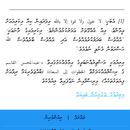
____________________________________________
[1] އެބަހީ: لا حول ولا قوة إلا بالله މިފަދައިން ކިޔާ މިކަލިމައަށް
އީމާންވެ، މިއާ އެއްގޮތަށް ޢަމަލުކުރުމުންނެވެ. މިކަލިމައިގެ މާނައަކީ:
“އެއްވެސް ބަދަލުކުރުމެއްވެސް އަދި އެއްވެސް ބާރެއްވެސް ﷲ
ޙަޟްރަތުން މެނުވީ ނުވެއެވެ.”
މިލިޔުމަކީ މަސްޖިދުއްނަބަވީގެ އިމާމެއްކަމުގައިވާ د.عبدالمحسن القاسم
ގެ ރިސާލާއެއްކަމަށްވާ الخطوات إلى السعادة (ބާއްޖަވެރިކަމާ ދިމާއަށް
ފިޔަވަޅުތަކެއް)، މިރިސާލާއިން ނަގާފައިވާ ލިޔުމެކެވެ.
މިލިޔުމުގެ އެހެނިހެން ބައިތައް
ތަޢާރަފް
ލިޔުންތެރިން