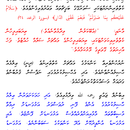
ކެތްތެރިންނަށްޓަކައި ސުވަރުގޭގެ ބަގީޗާތައް ވަޢުދުވެވިގެންވެއެވެ.
﴿سَلَامٌ
عَلَيْكُم بِمَا صَبَرْتُمْ ۚ فَنِعْمَ عُقْبَى الدَّارِ﴾ (سورة الرعد ٢٤)
މާނައީ: “(އެބޭކަލުން ވިދާޅުވާނެއެވެ.) ތިޔަބައިމީހުން
ކެތްތެރިވިކަމަށްޓަކައި، ތިޔަބައިމީހުންގެ މައްޗަށް ސަލާމް ހުއްޓެވެ. ފަހެ
އާޚިރަތުގެ ގޮވަތީގެ މޮޅުކަމާއެވެ.”
ނުރުހުންތެރިވާ ކަންކަމުގެ މައްޗަށް ކެތްތެރިނުވެ (ދީނީ) ޢިލްމެއް
ޙާޞިލެއްނުވާނެއެވެ. އަދި އެޙާޞިލުކުރުމުގައި ނަފްސުން ޤުރުބާންވެ
ގަދައަޅާ މަސައްކަތްކުރަންޖެހެއެވެ.
އިބްނުލް ޖައުޒީ رحمه الله ވިދާޅުވިއެވެ:
އަދި ހަމަކަށަވަރުން ޢިލްމު
ޙާޞިލުކުރުމުގެ އެންމެ ފޮނި ދުވަސްވަރު އަޅުގަނޑަށް ދިމާވާ
މުޞީބާތްތައް މާމުއިއަށްވުރެއްވެސް އަޅުގަނޑަށް ފޮންޏެވެ. އެއީ
އަޅުގަނޑު އުންމީދުކޮށް އެދޭ ކަންތަކުގެ ސަބަބުންނެވެ. އަޅުގަނޑު