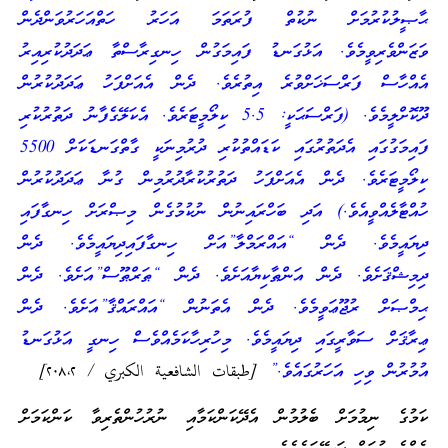
ޙާޞީލުކުރުމަށް ނުކުތް ފުރަތަމަ އަހަރު ހަތްއަހަރުވަންދެން
ވަޒަންވެރިވީމެވެ. އަޅުގަނޑު ފައިމަގުން ހިނގިރާސްތާ ޢަދަދުކުރިއިރު
އެއްހާސް ފަރްސަޚަށްވުރެ އިތުރެވެ. ދެން އެއަށްފަހު ޢަދަދުކުރުން
ދޫކޮށްލީމެވެ. (ފަރްސަޙަކީ: 5.5 ކިލޯމީޓަރެވެ. އެކަލޭގެފާނު ދަތުރުކުރި
ފައިމަގުގައި އެދަތުރުގައި ކަޑައްތުކުރި ދުރުމިނަކީ ގާތްގަނޑަކަށް 5500
ކިލޯމީޓަރެވެ. ދެން އެއަށްފަހު ދަތުރުކުރާދުރުމިން ގުނާ ޢަދަދުކުރުން
ހުއްޓާލެއްވީއެވެ.) އަދި ބަހްރައިނުން ނުކުމުގެން މިޞްރަށް ހިނގާފައި
ދިޔައީމެވެ. ދެން “އައްރަމްލާ”އަށް ހިނގާފައިދިޔައީމެވެ. ދެން
ދިމިޝްޤަށެވެ. ދެން އަންޠާކިޔާއަށެވެ. ދެން “ޠަރްޠޫސް”އަށެވެ. ދެން
ޙިމްޞަށް ރުޖޫޢަވީމެވެ. ދެން އެތަނުން “އައްރައްޤާ”އަށެވެ. ދެން
ޢިރާޤަށް ސަވާރީގައި ދިޔައީމެވެ. މިހުރިހާކަމެއްވެސް ހިނގީ އަޅުގަނޑު
އުމުރުން ވިހި އަހަރުގައެވެ.”
[طبقات الشافعية الكبري / ٢٠٨،٢]
ކަމުގެ ނިމުމަށް ބެލުމުން އެދޭކަންކަމާއި ނުރުހުންތެރިވާ ކަންކަމަށް