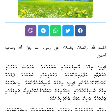
الحمد لله والصلاة والسلام على رسول الله وعلى آله وصحبه
أجمعين.
(ދީނީ) ޢިލްމު ޙާޞިލުކުރުމަކީ ބުރަކަމެކެވެ. ނަމަވެސް އެކަމުގައި
ލައްޛަތާއި އުފާވެރިކަންވެއެވެ. ވަރުބަލިކަމާއި ބުރަކަމުގެ ފާލަމެއް
ހުރަސްކޮށްގެންމެނުވީ (ދީނީ) ޢިލްމެއް ޙާޞިލެއްނުވާނެއެވެ. ހިނދުކޮޅަކު
ޢިމްލު ޙާޞިލުކުރުމުގައި ނިކަމެތިކަން ތަޙައްމަލުނުކޮށްފިމީހާ، ދަތިކަމުގައި
ޖަހާލަތުގެ ތަށިން އަބަދު ބޯންޖެހިދާނެއެވެ.
ޢިލްމާއި ޢަމަލުކުރުމުން މިދެކަމުގައި ކެތްތެރިވާންނުޖެހޭ ހިނދެއްނުވެއެވެ.