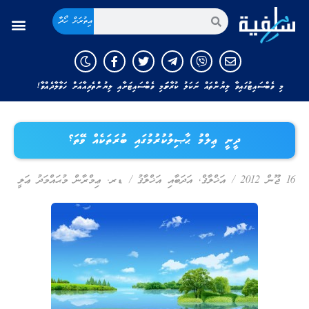
އިތުރަށް ހޯދާ
މި ވެބްސައިޓުގައިވާ ލިޔުންތައް ނަކަލު ކުރާނަމަ މި ވެބްސައިޓަށާއި ލިޔުންތެރިއާއަށް ހަވާލާދެއްވާ!
ދީނީ ޢިލްމު ޙާޞިލުކުރުމުގައި ބުރަތަކެއް ވޭތަ؟
16 ޖޫން 2012
/
އަޚްލާޤް
,
އަދަބާއި އަޚްލާޤު
/
ޑރ. ޢިމްރާން މުޙައްމަދު ޢަލީ