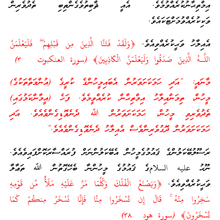
އިމްތިޙާނުކުރެއްވުމެވެ. އެއީ ޘާބިތުވެގެންތިބި ތެދުވެރިން
ވަކިކުރެއްވުމަށްޓަކައެވެ.
އެއިލާހު ވަޙީކުރެއްވިއެވެ.
﴿وَلَقَدْ فَتَنَّا الَّذِينَ مِن قَبْلِهِمْ ۖ فَلَيَعْلَمَنَّ
اللَّـهُ الَّذِينَ صَدَقُوا وَلَيَعْلَمَنَّ الْكَاذِبِينَ﴾ (سورة العنكبوت ٣)
މާނައީ: “އަދި ހަމަކަށަވަރުން އެބައިމީހުންގެ ކުރީގެ (އުންމަތްތަކުގެ)
މީހުން، ތިމަންއިލާހު އިމްތިޙާން ކުރެއްވީމެވެ. ފަހެ (އީމާންކަމުގައި)
ތެދުވެރިވި މީހުން، ހަމަކަށަވަރުން ﷲ ދެނެވޮޑިގެންވެއެވެ. އަދި
ހަމަކަށަވަރުން ދޮގުވެރިންވެސް އެއިލާހު ދެނެވޮޑިގެންވެއެވެ.”
ރަސޫލުބޭކަލުންގެ ޤައުމުގެމީހުން އެބޭކަލުންނަށް ފުރައްސާރަކޮށްފައިވެއެވެ.
ނޫޙު عليه السلامގެ ޤައުމުގެ މީހުންނާ ބެހޭގޮތުން ﷲ ތަޢާލާ
ވަޙީކުރެއްވިއެވެ.
﴿وَيَصْنَعُ الْفُلْكَ وَكُلَّمَا مَرَّ عَلَيْهِ مَلَأٌ مِّن قَوْمِهِ
سَخِرُوا مِنْهُ ۚ قَالَ إِن تَسْخَرُوا مِنَّا فَإِنَّا نَسْخَرُ مِنكُمْ كَمَا
تَسْخَرُونَ﴾ (سورة هود ٣٨)