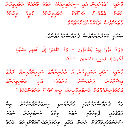
މާނައީ: “އެފަދައިން އެއީ ސިޙުރުވިރިއެކޭ، ނުވަތަ މޮޔައެކޭ އެބައިމީހުން
ނުބުނާ އެއްވެސް ރަސޫލަކު، އެބައިމީހުންގެ ކުރީގެ މީހުންގެ
ގާތަކަށްވެސް ވަޑައެއްނުގަންނަވައެވެ.”
ޞަޙާބީ ބޭކަލުންނަށްވެސް ފުރައްސާރަކުރެވުނެވެ.
﴿وَإِذَا مَرُّوا بِهِمْ يَتَغَامَزُونَ * وَإِذَا انقَلَبُوا إِلَىٰ أَهْلِهِمُ انقَلَبُوا
فَكِهِينَ﴾ (سورة المطففين ٣٠-٣١)
މާނައީ: “އަދި އެބައިމީހުން އެ މުއުނިނުންގެ ކައިރިންދާހިނދު، ލޮލުގެ
އިޝާރާތުން ފުރައްސާރަ ކުރެއެވެ. އަދި އެބައިމީހުންގެ
އަހުލުވެރިންގެގާތަށް އެނބުރިދާހިނދު، ހީނސަމާސާ ކުރަމުންދެއެވެ.”
ފަހެ ފުރައްސާރަކުރުމަކީ މެދުނުކެނޑި ހިނގަމުންދާކަމެކެވެ. ތިބާ
ޙައްޤުގައި ޘާބިތުވާތީ ނުވަތަ ތިބާގެ ތުނބުޅިއަށް ނުވަތަ
ސުންނަތުގައިވާގޮތަށް ހެދުން އަޅާތީ މީހަކުފުރައްސާރަކޮށްފިނަމަ އެކަމާ