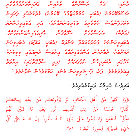
މާނައި: “ފަހެ، ރަސޫލުންގެ ތެރެއިން ގަދަހިތްވަރުފުޅުގެވެރި
ރަސޫލުބޭކަލުން (އެބަހީ: އުލުލްޢަޒްމުގެ ބޭކަލުން) ކެތްކުރެއްވި ފަދައިން
ކަލޭގެފާނުވެސް ކެތްތެރިވެ ވަޑައިގަންނަވާށެވެ. އަދި އެބައިމީހުންނަށް
(ޢަޛާބު) އަވަސްވުމަށް ކަލޭގެފާނު އެދިވަޑައިނުގަންނަވާށެވެ.
އެބައިމީހުންނަށް ވަޢުދުކުރައްވާ ކަންތައް (އެބަހީ: ޢަޛާބު) އެބައިމީހުން
ދެކޭދުވަހު، ދުވާލަކުން އެންމެގަޑިޔެއްގެ އިރުވެސް، ދުނިޔޭގައި ތިބިބަޔަކު
ކަމުގައި އެބައިމީހުން ނުވާފަދައެވެ. (މިއީ ސާފުގޮތުގައި) އިއްވަވާ
އިއްވެވުމެކެވެ. ފަހެ، ފާސިޤުވިމީހުން މެނުވީ ހަލާކުވެގެން ނުދާނެތެވެ.”
އަދިވެސް އެއިލާހު ވަޙީކުރެއްވިއެވެ.
﴿وَدَّ كَثِيرٌ مِّنْ أَهْلِ الْكِتَابِ لَوْ يَرُدُّونَكُم مِّن بَعْدِ إِيمَانِكُمْ
كُفَّارًا حَسَدًا مِّنْ عِندِ أَنفُسِهِم مِّن بَعْدِ مَا تَبَيَّنَ لَهُمُ
الْحَقُّ ۖ فَاعْفُوا وَاصْفَحُوا حَتَّىٰ يَأْتِيَ اللَّـهُ بِأَمْرِهِ ۗ إِنَّ اللَّـهَ عَلَىٰ كُلِّ
شَيْءٍ قَدِيرٌ﴾ (سورة البقرة ١٠٩)