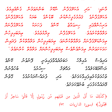
މާނައީ: “އަދި އެކަލޭގެފާނު ނާކޮޅު ބަންނަވަމުން ގެންދެވިއެވެ.
އެކަލޭގެފާނުގެ ޤައުމުގެމީހުންކުރެ، ބޮޑުންގެ ބަޔަކު އެކަލޭގެފާނުގެ
އަރިހުންލާފައި ހިނގައްޖެ ކޮންމެ ފަހަރަކު އެކަލޭގެފާނަށް
މަލާމާތްކުރެއެވެ. އެކަލޭގެފާނު ވިދާޅުވެއެވެ. ތިޔަބައިމީހުން
ތިމަންކަލޭގެފާނަށް މަލާމާތްކުރާނަމަ، ތިޔަބައިމީހުން މަލާމާތްކުރާ ފަދައިން،
ހަމަކަށަވަރުން ތިމަންމެންވެސް ތިޔަބައިމީހުންނަށް މަލާމާތް ކުރާނަމެވެ.”
އަދިވެސް އެއިލާހު ޚަބަރުދެއްވާފައިވަނީ ފޮނުވުނު ކޮންމެ
ރަސޫލުބޭކަލެއްގެ މައްޗަށް ސިޙުރުގެ ބުހުތާނުން
ތުހުމަތުކުރެވިފައިވާކަމަށެވެ. އަދި ފުރައްސާރަކުރުމުގެ ގޮތުން
މޮޔައެއްކަމުގައި ބުނެވޭކަމަށެވެ.
﴿كَذَٰلِكَ مَا أَتَى الَّذِينَ مِن قَبْلِهِم مِّن رَّسُولٍ إِلَّا قَالُوا سَاحِرٌ أَوْ
مَجْنُونٌ﴾ (سورة الذاريات ٥٢)