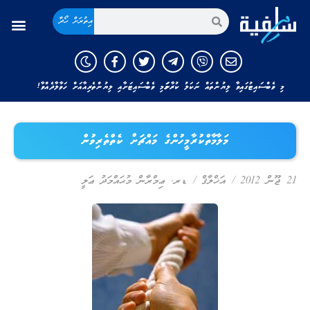
އިތުރަށް ހޯދާ
މި ވެބްސައިޓުގައިވާ ލިޔުންތައް ނަކަލު ކުރާނަމަ މި ވެބްސައިޓަށާއި ލިޔުންތެރިއާއަށް ހަވާލާދެއްވާ!
މަލާމާތްކުރާމީހުންގެ މައްޗަށް ކެތްތެރިވުން
21 ޖޫން 2012
/
އަޚްލާޤް
/
ޑރ. ޢިމްރާން މުޙައްމަދު ޢަލީ