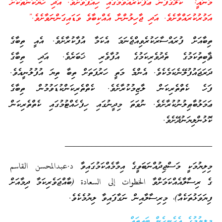
މާނައީ: “ކަލޭގެފާނު ޢަފޫކުރެއްވުމުގައި ހިއްޕަވާށެވެ. އަދި ހެޔޮކަންތަކަށް
އަމުރުކުރައްވާށެވެ. އަދި ޖާހިލުންނާ އެއްކިބާވެ ވަޑައިގަންނަވާށެވެ.”
ތިބާއަށް ފުރައްސާރަކުރެވިއްޖެނަމަ އެކަމާ އުފާކުރާށެވެ. އެއީ ތިބާގެ
ޘާބިތުކަމުގެ ތެދުވެރިކަމުގެ އުފާވެރި ޚަބަރެވެ. އަދި ތިބާގެ
ދަރަޖައުފުލޭނެކަމެކެވެ. އެންމެ މަތީ ހަރުފަތަށް ތިބާ ތިޔަ އުފުލުނީއެވެ.
ފަހެ ކެތްތެރިކަން ލާޒިމުކުރާށެވެ. ކެތްތެރިކަންކުޑަވުމުން ތިބާގެ
ޢަމަލުބާޠިލުނުކުރާށެވެ. ނުވަތަ މިދީނުގައި ހިފެހެއްޓުމުގައި ކެތްތެރިކަން
ކޮޅުންލިޔަނުދޭށެވެ.
_________________________________
މިލިޔުމަކީ މަސްޖިދުއްނަބަވީގެ އިމާމެއްކަމުގައިވާ د.عبدالمحسن القاسم
ގެ ރިސާލާއެއްކަމަށްވާ الخطوات إلى السعادة (ބާއްޖަވެރިކަމާ ދިމާއަށް
ފިޔަވަޅުތަކެއް)، މިރިސާލާއިން ނަގާފައިވާ ލިޔުމެކެވެ.
މިލިޔުމުގެ އެހެނިހެން ބައިތައް