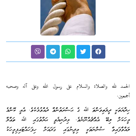
الحمد لله والصلاة والسلام على رسول الله وعلى آله وصحبه
أجمعين.
ހިދާޔަތަކީ ދީލަތިވަންތަ ﷲ ގެ ޙަޟްރަތުންވާ ދެއްވުމެކެވެ. އެއީ ކޮންމެ
މީހަކަށް ލިބޭ އެއްޗެއްނޫނެވެ. މިދުނިޔެވީ ޙަޔާތުގައި ﷲ ތަޢާލާ
ލައްވާފައިވާ ސުންނަތަކީ މިދީނުގައި ގަދައަށް ހިފަހައްޓައިފިމީހަކު