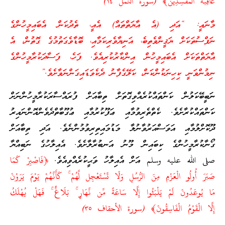
عَاقِبَةُ الْمُفْسِدِينَ﴾ (سورة النمل ١٤)
މާނައީ: “އަދި (އެ އާޔަތްތައް) އެއީ، ތެދުކަން އެބައިމީހުންގެ
ނަފްސުތަކަށް ޔަޤީންވެތިބެ، އަނިޔާވެރިކަމާއި، ބޮޑާވެގަތުމުގެ ގޮތުން، އެ
އާޔަތްތަކަށް އެބައިމީހުން އިންކާރުކުރިއެވެ. ފަހެ، ފަސާދަކުރާމީހުންގެ
ނިމުންވަނީ ކިހިނަކުންކަން، ކަލޭގެފާނު ދެކެވަޑައިގަންނަވާށެވެ.”
ނަބީބޭކަލުން ކަންތައްކުރެއްވިގޮތަށް ތިބާއަށް ފުރައްސާރަކުރާމީހުންނަށް
ކަންތައްކުރާށެވެ. ކެތްތެރިވުމާއި ޢަފޫކުރުމާއި ޢުގޫބާތްދެވެންއޮންނައިރު
ދޫކޮށްލުމާއި އަވަސްއަރުވާނުލާ މަޑުމައިތިރިވުމުންނެވެ. އަދި ތިބާއަށް
ގޯނާކުރާމީހުންގެ ކިބައިން މޫނު އަނބުރާލާށެވެ. އެއިލާހުގެ ނަބިއްޔާ
صلى الله عليه وسلم އަށް އެއިލާހު ވަޙީކުރެއްވިއެވެ.
﴿فَاصْبِرْ كَمَا
صَبَرَ أُولُو الْعَزْمِ مِنَ الرُّسُلِ وَلَا تَسْتَعْجِل لَّهُمْ ۚ كَأَنَّهُمْ يَوْمَ يَرَوْنَ
مَا يُوعَدُونَ لَمْ يَلْبَثُوا إِلَّا سَاعَةً مِّن نَّهَارٍ ۚ بَلَاغٌ ۚ فَهَلْ يُهْلَكُ
إِلَّا الْقَوْمُ الْفَاسِقُونَ﴾ (سورة الأحقاف ٣٥)