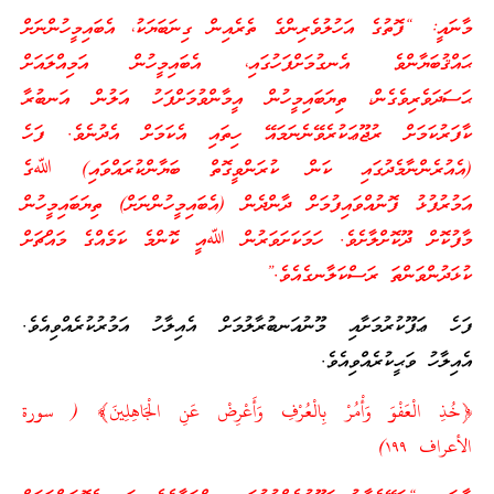
މާނައީ: “ފޮތުގެ އަހުލުވެރިންގެ ތެރެއިން ގިނަބަޔަކު، އެބައިމީހުންނަށް
ޙައްޤުބަޔާންވެ އެނގުމަށްފަހުގައި، އެބައިމީހުން އަމިއްލައަށް
ޙަސަދަވެރިވެގެން، ތިޔަބައިމީހުން އީމާންވުމަށްފަހު އަލުން އަނބުރާ
ކާފަރުކަމަށް ރުޖޫޢަކުރެވޭނެނަމައޭ ހިތައި އެކަމަށް އެދުނެވެ. ފަހެ
(އެއުރެންނާމެދުގައި ކަން ކުރަންވީގޮތް ބަޔާންކުރައްވައި) ﷲގެ
އަމުރުފުޅު ފޮނުއްވައިފުމަށް ދާންދެން (އެބައިމީހުންނަށް) ތިޔަބައިމީހުން
މާފުކޮށް ދޫކޮށްލާށެވެ. ހަމަކަށަވަރުން ﷲއީ ކޮންމެ ކަމެއްގެ މައްޗަށް
ކުޅަދުންވަންތަ ރަސްކަލާނގެއެވެ.”
ފަހެ ޢަފޫކުރުމަށާއި މޫނުއަނބުރާލުމަށް އެއިލާހު އަމުރުކުރެއްވިއެވެ.
އެއިލާހު ވަޙީކުރެއްވިއެވެ.
﴿خُذِ الْعَفْوَ وَأْمُرْ بِالْعُرْفِ وَأَعْرِضْ عَنِ الْجَاهِلِينَ﴾ ( سورة
الأعراف ١٩٩)