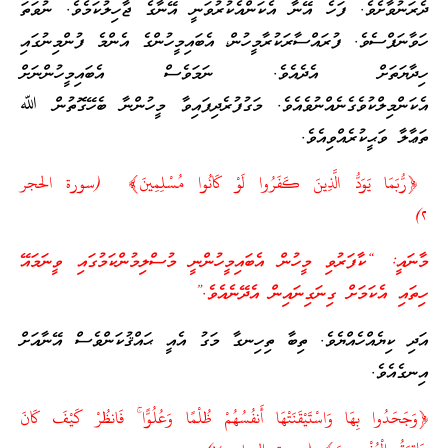
ދެރަނުވާށެވެ. ފަހެ އޭނާ އެކަންއެކުރުވަނީ އޭނާގެ ޖާހިލުކަމެވެ. ނުވަތަ
ހަވާނަފްސެވެ. ފުރައްސާރަކުރާމީހުން، އެބައިމީހުންގެ އެންމެ ފުންމިނުގައި
ހިދާޔަތަށް އެދެއެވެ. ނަމަވެސް އެބައިމީހުންނަށް
އެކަންމިލްކުވެގެނެއްނުވެއެވެ. މަގުފުރެދިފައިވާ މީހުންނާ ބެހޭގޮތުން ﷲ
ތަޢާލާ ވަޙީކުރެއްވިއެވެ.
﴿رُّبَمَا يَوَدُّ الَّذِينَ كَفَرُوا لَوْ كَانُوا مُسْلِمِينَ﴾ (سورة الحجر
٢)
މާނައީ: “ކާފަރުވި މީހުން އެބައިމީހުންނީ މުސްލިމުންކަމުގައި ވީނަމައޭ
ހިތައި އެކަމަށް ގިނަގިނައިން އެދޭނެއެވެ.”
އަދި ކިޔެއްހެއްޔެވެ. ތިބާ ތިހިނގާ މަގު އެއީ ޙައްޤުކަންވެސް އޭނާއަށް
އިނގެއެވެ.
﴿وَجَحَدُوا بِهَا وَاسْتَيْقَنَتْهَا أَنفُسُهُمْ ظُلْمًا وَعُلُوًّا ۚ فَانظُرْ كَيْفَ كَانَ