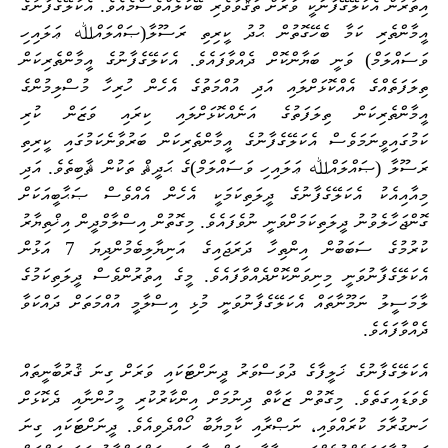
އިތުރުން އެކަލޭގޭފާނަކީ ވަރަށް ތަޤްވާވެރި ބޭކަލެއްވެސްމެއެވެ. އެކަލޭގެފާނުގެ
އީމާންތެރި ކަމާ ބެހޭގޮތުން ޙުދު ކީރިތި ރަސޫލާ(ޞައްލައްﷲ ޢަލައިހި
ވަސައްލަމް) ވަނީ ބަޔާންކޮށް ދެއްވާފައެވެ. އެކަލޭގެފާނުގެ އީމާންތެރިކަން
ތިލަފަތެއްގެ އެއްކޮޅަށްލައި އަދި އުއްމަތުގެ އެހެން ހުރިހާ މުސްލިމުންގެ
އީމާންތެރިކަން ތިލަފަތުގެ އަނެއްކޮޅަށްލައި ކިރައި ވަޒަން ކުރި
ކަމުގައިވީނަމަވެސް އެކަލޭގެފާނުގެ އީމާންތެރިކަން ބަރުވާނެކަމުގައި ކީރިތި
ރަސޫލާ (ޞައްލައްﷲ ޢަލައިހި ވަސައްލަމް)ގެ ޙަދީޘް ތަކުން ޘާބިތެވެ. އަދި
މިއާއިއެކު އެކަލޭގެފާނުގެ ދީލަތިކަމަކީ އެހެން އެއްވެސް ޞަޙާބީއަކަށް
ގޮންޖަހާލެވުނު ދީލަތިކަމަށްވަނީ ނުވެފައެވެ. މިގޮތުން އިސްލާމްދީން އިޚްތިޔާރު
ކުރުމުގެ ސަބަބުން އިންތިހާ ދަރަޖައިގެ އަނިޔާލިބެމުންދިޔަ 7 އަޅުން
އެކަލޭގެފާނުވަނީ މިނިވަންކޮށްދެއްވާފައެވެ. މީގެ އިތުރުންވެސް ދީލަތިކަމުގެ
ލާމަސީލު ނަމޫނާތައް އެކަލޭގެފާނުވަނީ މުޅި އިސްލާމީ އުއްމަތަށް ދައްކަވާ
ދެއްވާފައެވެ.
އެކަލޭގެފާނުގެ ޚަލީފާގެ ދުވަސްވަރު ދީނަށްޓަކައި ވަރަށް ގިނަ ޤުރުބާނީތައް
ވެވަޑައިގަތެވެ. މިގޮތުން ޒަކާތް ދިނުމަށް އިންކާރުކުރި މީހުންނާއި ދެކޮޅަށް
ހަނގުރާމަ ކުރައްވައި، ނަޞްރާއި ކާމިޔާބު ހޯއްދެވިއެވެ. ދީނަށްޓަކައި ގިނަ