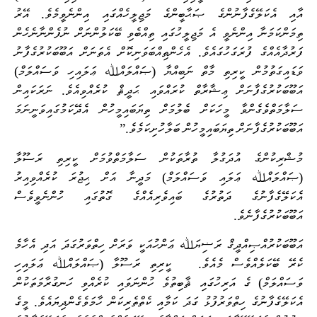
އާއި އެކަލޭގެފާނުންގެ ޞަޙާބީންގެ މަޖިލީހެއްގައި އިންނެވީމެވެ. އޭރު
ތިމަންކަމަނާ އިންނެވީ އެ މަޖިލީހުގައި ތިއްބެވި ބޭކަލުންނަށް ނުފެންނާނެހެން
ފަރުދާއެއްގެ ފުރަގަހުގައެވެ. އެހެންތިއްބަވަނިކޮށް އެތަނަށް އަބޫބަކުރުގެފާނު
ވަޑައިގަތުމުން ކީރިތި މާތް ނަބިއްޔާ (ޞައްލައްﷲ ޢަލައިހި ވަސައްލަމް)
އަބޫބަކުރުގެފާނަށް ޢިޝާރާތް ކުރައްވައި ޙަދީޘް ކުރެއްވިއެވެ. ނަރަކައިން
ސަލާމަތްވެގެންވާ މީހަކަށް ބެލުމަށް ތިޔަބައިމީހުން އެދޭކަމުގައިވަނީނަމަ
އަބޫބަކުރުގެފާނަށް ތިޔަބައިމީހުން ބަލާހުށިކަމެވެ.”
މުޝްރިކުންގެ އުދަގުލާ ތުރާތަކުން ސަލާމަތްވުމަށް ކީރިތި ރަސޫލާ
(ޞައްލައްﷲ ޢަލައި ވަސައްލަމް) މަދީނާ އަށް ޙިޖުރަ ކުރެއްވިއިރު
އެކަލޭގެފާނުގެ ދަތުރުގެ ބައިވެރިއެއްގެ ގޮތުގައި ހުންނެވީވެސް
އަބޫބަކުރުގެފާނެވެ.
އަބޫބަކުރުއްޞިއްދީޤް ރަޟިޔަﷲ ޢަންހުއަކީ ވަރަށް ހިތްވަރުގަދަ އަދި އެހާމެ
ކެރޭ ބޭކަލެއްވެސް މެއެވެ.
ކީރިތި ރަސޫލާ (ޞައްލައްﷲ ޢަލައިހި
ވަސައްލަމް) ގެ އަރިހުގައި ޘާބިތުވެ ހުންނަވައި ކުރެއްވި ހަނގުރާމަތަކުން
އެކަލޭގެފާނުގެ ހިތްވަރުފުޅު ގަދަ ކަމާއި ކެތްތެރިކަން ހާމަވެގެންދިޔައެވެ. މީގެ