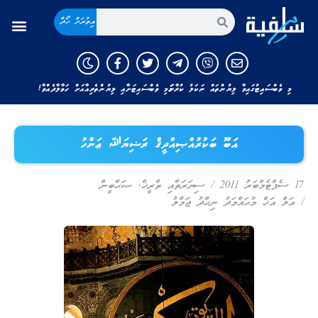
އިތުރަށް ހޯދާ
މި ވެބްސައިޓުގައިވާ ލިޔުންތައް ނަކަލު ކުރާނަމަ މި ވެބްސައިޓަށާއި ލިޔުންތެރިއާއަށް ހަވާލާދެއްވާ!
އަބޫ ބަކުރުއްޞިއްދީޤް ރަޟިޔަﷲ ޢަންހު
17 ސެޕްޓެމްބަރު 2011
/
ސިޔަރަތާއި ތާރީޚް
,
ޞަޙާބީން
/
އަލް އަޚް މުޙައްމަދު ނިހާދު ޖަމާލު