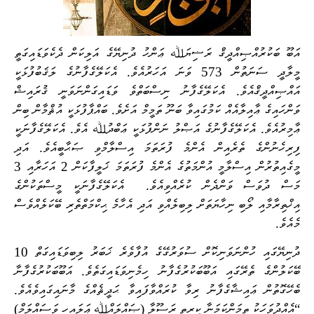
އަބޫ ބަކުރުއްޞިއްދީޤް ރަޟިޔަﷲ ޢަންހު ދުނިޔޭގެ އަލިކަން ދެކެވަޑައިގަތީ
މީލާދީ ސަނަތުން 573 ވަނަ އަހަރުއެވެ. އެކަލޭގެފާނުގެ ލަޤަބުފުޅަކީ
އައްޞިއްދީޤްއެވެ. އެކަލޭގެފާނު ނިސްބަތްވެ ވަޑައިގަންނަވަނީ ޤުރައިޝް
ވަންހައިގެ ޢާއިލާއެއް ކަމުގައިވާ ބަނޫ ތަމީމް އަށެވެ. ބައްޕާފުޅަކީ އުޘްމާން ބިން
ޢާމިރުއެވެ. އެކަލޭގެފާނުގެ އަޞްލު ނަންފުޅަކީ ޢަބްދުﷲ އެވެ. އެކަލޭގެފާނަކީ
ފިރިހެނުންގެ ތެރެއިން އެންމެ ފުރަތަމަ އިސްލާމްވި ޞަޙާބީއެވެ. އަދި
މީގެއިތުރުން އިސްލާމީ އުންމަތުގެ އެންމެ ފުރަތަމަ ޚަލީފާކަން 2 އަހަރާއި 3
މަސް ދުވަސް ވަންދެން ކުރެއްވިއެވެ.
އެކަލޭގެފާނަކީ މީސްތަކުންގެ
އިޚްތިރާމާއި ލޯބި ނިހާޔަތަށް ލިބިލެއްވި އަދި އެހާމެ ޙިކްމަތްތެރި ބޭކަލެއްވެސް
މެއެވެ.
ދުނިޔޭގައި ހުންނަވަނިކޮށް ސުވަރުގޭގެ އުފާވެރެ ޚަބަރު ލިބިވަޑައިގަތް 10
ބޭކަލުންގެ ތެރޭގައި އަބޫބަކުރުގެފާނު ހިމެނިވަޑައިގަތެވެ. އަބޫބަކުރުގެފާނާ
ބެހޭގޮތުން ޢައިޝާގެފާނު ރިވާ ކުރައްވާފައިވާ ޙަދީޘެއްގެ މާނައިގައިވެއެވެ.
“އެއްދުވަހަކު ތިމަންކަމަނާ ކީރިތި ރަސޫލާ (ޞައްލައްﷲ ޢަލައިހި ވަސައްލަމް)