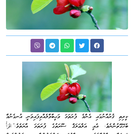
ކީރިތި ޤުރުއާނުގައި އެންމެ ފުރަތަމަ ވަޙީބާވާލެއްވިފައިވަނީ އުނގެނުމާ
ބެހޭގޮތުންނެވެ. އެއީ އަލްޢަލަޤް ސޫރަތުގެ ފުރަތަމަ އާޔަތެވެ.”
اقْرَأْ