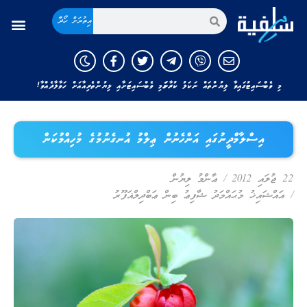
އިތުރަށް ހޯދާ
މި ވެބްސައިޓުގައިވާ ލިޔުންތައް ނަކަލު ކުރާނަމަ މި ވެބްސައިޓަށާއި ލިޔުންތެރިއާއަށް ހަވާލާދެއްވާ!
އިސްލާމްދީނުގައި އަންހެނުން ޢިލްމު އުނގެނުމުގެ މުހިއްމުކަން
22 ޖުލައި 2012
/
ޢާންމު ލިޔުން
/
އައްޝައިޚު މުޙައްމަދު ޝާފިޢު ބިން ޢަބްދިލްޣަފޫރު