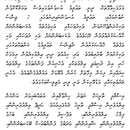
މަގުފަހިވާގޮތަށް، ދީނީ ތަޢުލީމު އުނގެނުމުގައިވެސް ޢަމަލުކޮށްގެން
ނުވާނެކަމާއި، ތަޢުލީމު އުނގަންނައިދިނުމުގައި 2 ޖިންސު
ވަކިކުރަންޖެހޭނެކަން، ވަކިދުވަހަކާއި ވަކިވަގުތެއް އެކަނބަލުންނަށް
ޚާއްޞަކުރެއްވުމުން ދޭހަވެއެވެ. އެކަނބަލުންނަށް ވަކި ދުވަހަކާއި ވަކި
ވަޤުތެއް ޚާއްޞަކުރުމުން ދެޖިންސު ތަޢުލީމުގެ ކަންތައްތަކުގައި
ވަކިކުރުމަށް ބާރުލިބެއެވެ. އަދި ކިއެއްތަ ދީނީ ޢިލްމުކިޔެވުން މިމަގަށް
ހުރި އިރު ދުނިޔަވީ ޢިލްމުތަކާއި އެހެނިހެން ފަންނުތަކުގެ ޢިލްމުތައް
ކިޔަވާއިރު މިކަން މިގޮތަށް ކުރުން މާބޮޑަށް އައުލާވެގެންވެއެވެ. އެހެނީ
ލަދުވެތިކަމާއި މަޑުމޮޅިކަން ވަނީ ދީނީ މަޖިލީސްތަކުގައެވެ.
އިސްލާމީ ތާރީޚަށް ނަޒަރު ހިންގާލާއިރު، އެތައްބައިވަރު އަންހެން
ޢިލްމުވެރިން އިސްލާމީ ތާރީޚު ދެކެފައިވެއެވެ. ޙަދީޘް ޢިލްމުވެރިންނާއި
ފިޤްހު ޢިލްމުވެރިންނާއި، ތަފްސީރު ޢިލްމުވެރިންނާއި ބަހުގެ
ޢިލްމުވެރިންނާއި ޝާޢިރުންނާއި އަދަބުގެ ފުންނާބުއުސް ބޭކަނބަލުންނާއި،