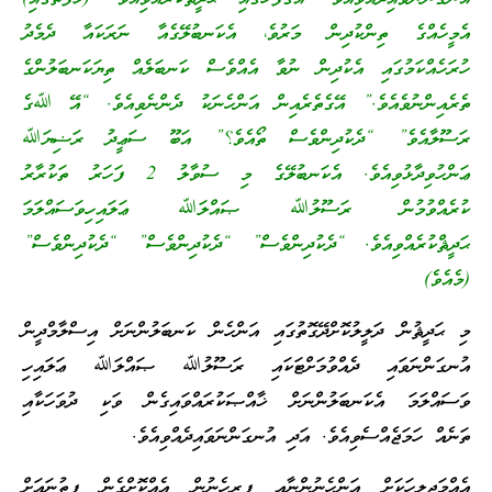
އެމީހެއްގެ ތިންކުދިން މަރުވެ، އެކަނބުލޭގެއާ ނަރަކައާ ދެމެދު
ހުރަހެއްކަމުގައި އެކުދިން ނުވާ އެއްވެސް ކަނބަލެއް ތިޔަކަނބަލުންގެ
ތެރެއިންނުވެއެވެ.” އޭގެތެރެއިން އަންހެނަކު ދެންނެވިއެވެ. “އޭ ﷲގެ
ރަސޫލާއެވެ” “ދެކުދިންވެސް ތޯއެވެ؟” އަބޫ ސަޢީދު ރަޟިޔަﷲ
ޢަންހުވިދާޅުވިއެވެ. އެކަނބުލޭގެ މި ސުވާލު 2 ފަހަރު ތަކުރާރު
ކުރެއްވުމުން ރަސޫލުﷲ ޞައްލަﷲ ޢަލައިހިވަސައްލަމަ
ޙަދީޘްކުރެއްވިއެވެ. “ދެކުދިންވެސް” “ދެކުދިންވެސް” “ދެކުދިންވެސް”
(މެއެވެ)
މި ޙަދީޘުން ދަލީލުކޮށްދޭގޮތުގައި އަންހެން ކަނބަލުންނަށް އިސްލާމްދީން
އުނގަންނަވައި ދެއްވުމަށްޓަކައި ރަސޫލުﷲ ޞައްލަﷲ ޢަލައިހި
ވަސައްލަމަ އެކަނބަލުންނަށް ޚާއްޞަކުރައްވައިގެން ވަކި ދުވަހަކާއި
ތަނެއް ހަމަޖެއްސެވިއެވެ. އަދި އުނގަންނަވައިދެއްވިއެވެ.
އެއްމަޖިލީހަކަށް އަންހެނުންނާއި ފިރިހެނުން އެއްކޮށްގެން ފިތުނައަށް