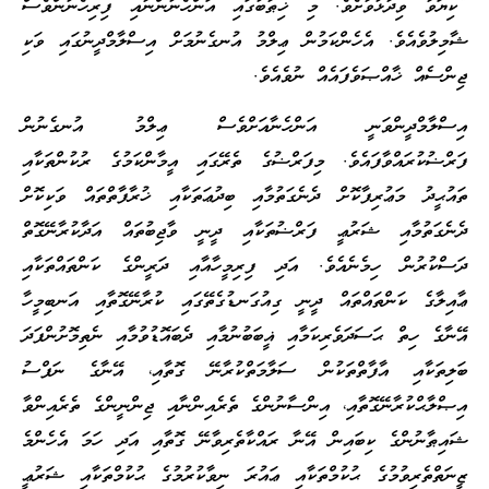
“ކިޔަވާ ވިދާޅުވާށެވެ. މި ޚިޠާބުގައި އަންހެނުންނާއި ފިރިހެނުންވެސް
ޝާމިލުވެއެވެ. އެހެންކަމުން ޢިލްމު އުނގެނުމަށް އިސްލާމްދީނުގައި ވަކި
ޖިންސެއް ޚާއްޞަވެފައެއް ނުވެއެވެ.
އިސްލާމްދީންވަނީ އަންހެނާއަށްވެސް ޢިލްމު އުނގެނުން
ފަރްޟުކުރައްވާފައެވެ. މިފަރްޟުގެ ތެރޭގައި އީމާންކަމުގެ ރުކުންތަކާއި
ތައުޙީދު މަޢުރިފާކޮށް ދެނެގަތުމާއި ބިދުޢަތަކާއި ޚުރާފާތްތައް ވަކިކޮށް
ދެނެގަތުމާއި ޝަރުޢީ ފަރްޟުތަކާއި ދީނީ ވާޖިބުތައް އަދާކުރާނޭގޮތް
ދަސްކުރުން ހިމެނެއެވެ. އަދި ފިރިމީހާއާއި ދަރީންގެ ކަންތައްތަކާއި
ޢާއިލާގެ ކަންތައްތައް ދީނީ ގިއުގަނޑުގެތޭގައި ކުރާނޭގޮތާއި އަނބިމީހާ
އޭނާގެ ހިތް ޙަސަދަވެރިކަމާއި ޣީބަބުނުމާއި ދެބައޮޑުވުމާއި ނެތިމޮށުންފަދަ
ބަލިތަކާއި އާފާތްތަކުން ސަލާމަތްކުރާނޭ ގޮތާއި، އޭނާގެ ނަފްސު
އިޞްލާޙްކުރާނޭގޮތާއި، އިންސާނުންގެ ތެރެއިންނާއި ޖިންނީންގެ ތެރެއިންވާ
ޝައިޠާނުންގެ ކިބައިން އޭނާ ރައްކާތެރިވާނޭ ގޮތާއި އަދި ހަމަ އެހެންމެ
ޒީނަތްތެރިވުމުގެ ޙުކުމްތަކާއި ޢައުރަ ނިވާކުރުމުގެ ޙުކުމްތަކާއި ޝަރުޢީ