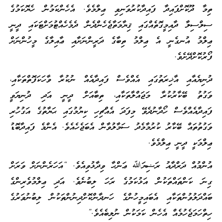
ތިމާ ދޫކޮށްފައިދާ ފައިދާކުރުވަނިވި ޢިލްމެވެ. އެހެންކަމުން ހެޔޮކަމުގެ
ސިލްސިލާ ދާއިމީގޮތެއްގައި ޤިޔާމަތާޖެހެންދެން ދެމެހެއްޓުމަށްޓަކައި ދީނީ
ޢިލްމު އުނގެނީ އެ ޢިލްމު ތިބާގެ ދަރީންނަށާއި ޢާއިލާގެ މީހުންނަށް
ފޯރުކޮށްދޭށެވެ.
ދުނިޔެއާއި އާޚިރަތުގައި އެއްވެސް ފައިދާއެއް ނުކުރާ ވާހަކަފޮތްތަކާއި،
ވަގުތު ބޭކާރުކުރާ މަޖައްލާތަކާއި، ތިބާއަށް ދީނީ އަދި ދުނިޔަވީ
ފައިދާއެއްވެސް ހޯދާނުދެވޭ މިފަދަ އެއްޗިހި ކިޔުމުގައި ޙަޔާތުގެ އަގުހުރި
ވަގުތުތައް ބޭކާރު ކުރުމާމެދު ސަމާލުވާން އެބަޖެހެއެވެ. އެންމެ ފައިދާބޮޑު
ޢިލްމަކީ ދީނީ ޢިލްމެވެ.
އުންމުއް ދަރްދާއު ރަޟިޔަﷲ ޢަންހާ ވިދާޅުވިއެވެ. “އަހަރެންނަށް ވަރަށް
ގިނަ ކަންތައްތަކުން އަޅުކަމުގެ ރަހަ ލިބުނެވެ. އަދި ޢިލްމުވެރިންގެ
ބައްދަލުވުންތަކާއި އެބައިމީހުންގެ ހަނދާންކޮށްދިނުންތަކުން ލިބުނުވަރުގެ
ހިތްހަމަޖެހުމެއް އެހެން ކަމަކުން ނުލިބެއެވެ.”