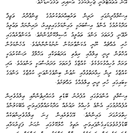
އޭނާ އެވައްޓާލަނީ ޖާހިލުކަމުގެ އަނދިރި ވަޅުގަނޑަށެވެ.
އިސްލާމްދީނުގައި ދަރީން ތަރުބިއްޔަތުކުރުމުގެ ޒިންމާދާރު ވަޒީފާ
އަދާކުރުމުގެ އެންމެ އިސްބަޔަކީ މައިންކަމުގައިވީއިރު، ދަރިންނަށް ތަޢުލީމު
ދެވޭނީ ފުރަތަމަ މަންމަ ތަޢުލީމު ޙާޞިލްކޮށްގެންނެވެ. އެކަންވާރެއްގައި
ހުރި އެއްޗެއް ނޫނީ އެކަންވާރަކުން ނުނުކުންނާނެއެވެ. އެހެންކަމުން
އުޚްތުން ދީނީ ޢިލްމާއި ރިވެތި އަދަބުތަކާއި އަޚްލާޤު ދަސްކުރުމަކީ
ވަރަށް މުހިއްމުކަމެކެވެ. ކުއްޖާގެ ފުރަތަމަ މަދަރުސާއަކީ މަންމައެވެ. އަދި
ކުއްޖާގެ ދީން ޙިމާޔަތްވުމާއި ނުވުން ބިނާވެގެންވަނީ ކުއްޖާގެ މަންމަގެ
ކިބައިގައި ހުރި ދީނީ ޢިލްމެއްގެ މައްޗަށެވެ.
އިސްލާމީ އުންމަތުގައި އުފެދުނު ބޮޑެތި މުޙައްދިޘުންނާއި ޢިލްމުވެރިން
އުފެއްދުމުގައި އެންމެ މުހިއްމު ދައުރެއް އަދާކުރައްވާފައިވަނީ އެބޭކަލުންގެ
ހިތްވަރުގަދަ މައިންނެވެ. އޭގެތެރެއިން ގިނަ ޢިލްމުވެރިންތަކެއް
ބޮޑުފުޅުވެވަޑައިގެންފައިވަނީ ޔަތީމު ޙާލުކޮޅުގައި ނުހަނު ފަޤީރުކަމާއި