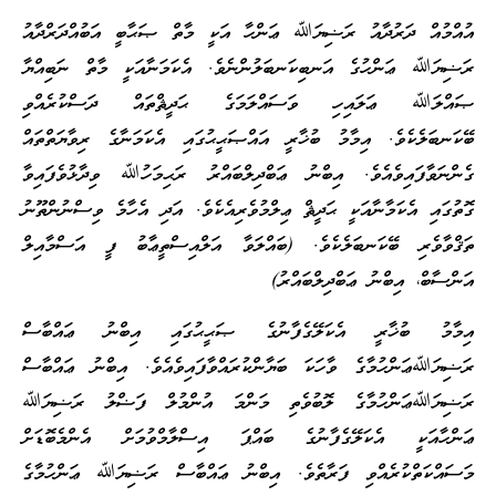
އުއްމުއް ދަރުދާއު ރަޟިޔަﷲ ޢަންހާ އަކީ މާތް ޞަޙާބީ އަބުއްދަރްދާއު
ރަޟިޔަﷲ ޢަންހުގެ އަނބިކަނބަލުންނެވެ. އެކަމަނާއަކީ މާތް ނަބިއްޔާ
ޞައްލަﷲ ޢަލައިހި ވަސައްލަމަގެ ޙަދީޘްތައް ދަސްކުރެއްވި
ބޭކަނބަލެކެވެ. އިމާމު ބުޚާރީ އައްޞަޙީޙުގައި އެކަމަނާގެ ރިވާޔަތްތައް
ގެންނަވާފައިވެއެވެ. އިބްނު ޢަބްދިލްބައްރު ރަޙިމަހުﷲ ވިދާޅުވެފައިވާ
ގޮތުގައި އެކަމާނާއަކީ ޙަދީޘް ޢިލްމުވެރިއެކެވެ. އަދި އެހާމެ ވިސްނުންތޫނު
ތަޤްވާވެރި ބޭކަނބަލެކެވެ. (ބައްލަވާ އަލްއިސްތީޢާބު ފީ އަސްމާއިލް
އަންސާބް، އިބްނު ޢަބްދިލްބައްރު)
އިމާމު ބުޚާރީ އެކަލޭގެފާނުގެ ޞަޙީޙުގައި އިބްނު ޢައްބާސް
ރަޟިޔަﷲޢަންހުމާގެ ވާހަކަ ބަޔާންކުރައްވާފައިވެއެވެ. އިބްނު ޢައްބާސް
ރަޟިޔަﷲޢަންހުމާގެ ލޮބުވެތި މަންމަ އުންމުލް ފަޟްލު ރަޟިޔަﷲ
ޢަންހާއަކީ އެކަލޭގެފާނުގެ ބައްޕަ އިސްލާމްވުމަށް އެންމެބޮޑަށް
މަސައްކަތްކުރެއްވި ފަރާތެވެ. އިބްނު ޢައްބާސް ރަޟިޔަﷲ ޢަންހުމާގެ