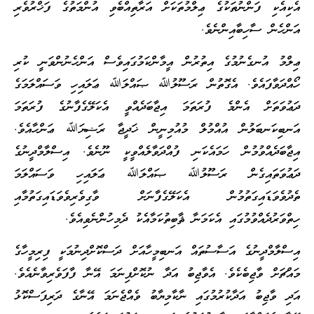
އެކިއެކި ފަންނުތަކުގެ ޢިލްމުތަކަށް އަރާތިއްބެވި އުންމަތުގެ ފަޚްރުވެރި
އަންހެން ސާހިބާއިންނެވެ.
ޢިލްމު އުނގެނުމުގެ އިތުރުން އީމާންކަމުގައިވެސް އަންހެނުންވަނީ ކުރި
ހޯއްދަވާފައެވެ. އެގޮތުން ރަސޫލުﷲ ޞައްލަﷲ ޢަލައިހި ވަސައްލަމަގެ
ދަޢުވަތަށް އެންމެ ފުރަތަމަ އިޖާބަދެއްވީ އެކަލޭގެފާނުގެ ފުރަތަމަ
އަނބިކަނބަލުން އުއްމުލް މުއުމިނީން ޚަދީޖާ ރަޟިޔަﷲ ޢަންހާއެވެ.
އިޖާބަދެއްވުމުން ހަމައެކަނި ފުއްދަވާލެއްވީކީ ނޫނެވެ. އިސްލާމްދީނުގެ
ދަޢުވަތައިގެން ރަސޫލުﷲ ޞައްލަﷲ ޢަލައިހި ވަސައްލަމަ
ތެދުވެވަޑައިގަތުމުން އެކަލޭގެފާނަށް ވާގިވެރިވެވަޑައިގަތުމާއި
ހިތްވަރުދެއްވުމުގައި އެކަމަނާ ޘާބިތުކަމާއެކު ދެމިހުންނެވިއެވެ.
އިސްލާމްދީނުގެ އަސާސުތައް އަނބިމީހާއަށް ދަސްކޮށްދިނުމަކީ ފިރިމީހާގެ
މައްޗަށް ވާޖިބެކެވެ. އެވާޖިބު އަދާ ނުކޮށްފިނަމަ އޭނާ ފާފަވެރިވާނެއެވެ.
އަދި ވާޖިބު އަދާކުރުމުގައި ނާކާމިޔާބު ވެއްޖެނަމަ އޭނާގެ ދަރިފަސްކޮޅު