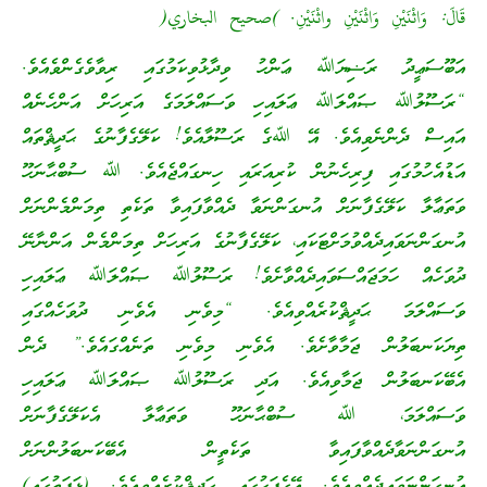
قَالَ: وَاثْنَيْنِ وَاثْنَيْنِ واثْنَيْنِ. )صحيح البخاري(
އަބޫސަޢީދު ރަޟިޔަﷲ ޢަންހު ވިދާޅުވިކަމުގައި ރިވާވެގެންވެއެވެ.
“ރަސޫލުﷲ ޞައްލަﷲ ޢަލައިހި ވަސައްލަމަގެ އަރިހަށް އަންހެނެއް
އައިސް ދެންނެވިއެވެ. އޭ ﷲގެ ރަސޫލާއެވެ! ކަލޭގެފާނުގެ ޙަދީޘްތައް
އަޑުއެހުމުގައި ފިރިހެނުން ކުރިއަރައި ހިނގައްޖެއެވެ. ﷲ ސުބްޙާނަހޫ
ވަތަޢާލާ ކަލޭގެފާނަށް އުނގަންނަވާ ދެއްވާފައިވާ ތަކެތި ތިމަންމެންނަށް
އުނގަންނަވައިދެއްވުމަށްޓަކައި، ކަލޭގެފާނުގެ އަރިހަށް ތިމަންމެން އަންނާނޭ
ދުވަހެއް ހަމަޖައްސަވައިދެއްވާށެވެ! ރަސޫލުﷲ ޞައްލަﷲ ޢަލައިހި
ވަސައްލަމަ ޙަދީޘްކުރެއްވިއެވެ. “މިވެނި އެވެނި ދުވަހެއްގައި
ތިޔަކަނބަލުން ޖަމާވާށެވެ. އެވެނި މިވެނި ތަނެއްގައެވެ.” ދެން
އެބޭކަނބަލުން ޖަމާވިއެވެ. އަދި ރަސޫލުﷲ ޞައްލަﷲ ޢަލައިހި
ވަސައްލަމަ، ﷲ ސުބްޙާނަހޫ ވަތަޢާލާ އެކަލޭގެފާނަށް
އުނގަންނަވާދެއްވާފައިވާ ތަކެތީން އެބޭކަނބަލުންނަށް
އުނގަންނަވައިދެއްވިއެވެ. އޭގެފަހުގައި ޙަދީޘްކުރެއްވިއެވެ. (ޅަފަތުގައި)