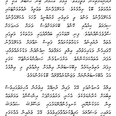
ދެރަނިކަމެތިކަން މަތީގައެވެ. އިމާމް އަޙްމަދު ބިން ޙަންބަލް އަކީ މި
އުއްމަތުގެ ބޮޑު އިމާމެކެވެ. އެކަލޭގެފާނަށް ތަޢުލީމު ދެއްވުމަށްޓަކައި
އެކަލޭގެފާނުގެ މަންމަ ވީ މަތިވެރި ޤުރުބާނީގެ ވާހަކަ އެކަލޭގެފާނުގެ
ސިޔަރަތު ކިޔުއްވި ކޮންމެ ބޭކަލަކަށްވެސް ވަރަށް ރަނގަޅަށް
ސާފުވެގެންދާނެއެވެ. ފިނި ރޭތަކުގައި ބަޣްދާދުގައި މަގުތަކުގެ މަތީގައި
އެތައް ދުރުމިނެއް ކަޑައްތުކުރައްވާ ފަތިސް ނަމާދަށް އެކަލޭގެފާނު
ގޮވައިގެން ވަޑައިގަތުމާއި ޢިލްމީ ޙަލަޤާތައް ނިމެންދެން މަޑުކުރެއްވުމާއި،
އެފަދަ އެތައްކަމަކުންނެވެ. އަޅުގަނޑުމެން ހަނދާންކުރަންޖެހޭ ކަމަކީ
މިފަދަ މަތިވެރިކަމެއް މިބޭކަނބަލުން ޢިލްމަށް މިދެއްވެވީ މި ޢިލްމުގެ
އަގު އެބޭކަނބަލުންނަށް ވަޒަންކުރެއްވޭލެއް ބޮޑުކަމުންކަމެވެ.
ޢިލްމު އުނގެނުމަކީ އޭގެ ފައިދާ ދުނިޔޭގެ އިތުރުން އާޚިރަތުގައިވެސް
ތިބާއަށް ކުރާނެކަމެކެވެ. އެހެނީ މަރުވުމަށްފަހު އިންސާނާގެ ޢަމަލުތައް
ތިން ކަމަކުންނޫނީ ކެނޑިގެންދާނޭކަމުގައި ރަސޫލުﷲ ޞައްލަﷲ
ޢަލައިހި ވަސައްލަމަ ޙަދީޘްކުރައްވާފައިވެއެވެ. އޭގެ ތެރެއިން އެއްކަމަކީ