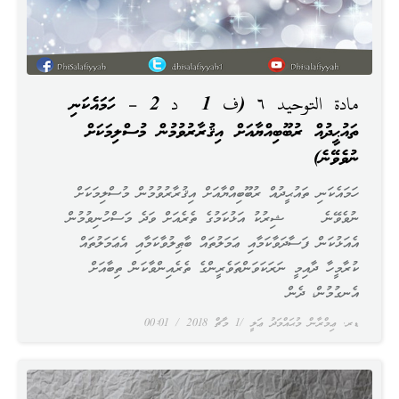
مادة التوحيد ٦ (ف 1 ، د 2 – ހަމައެކަނި
ތައުޙީދުއް ރުބޫބިއްޔާއަށް އިޤުރާރުވުމުން މުސްލިމަކަށް
ނުވެވޭނެ)
ހަމައެކަނި ތައުޙީދުއް ރުބޫބިއްޔާއަށް އިޤުރާރުވުމުން މުސްލިމަކަށް
ނުވެވޭނެ ޝިރުކު އަޅުކަމުގެ ތެރެއަށް ވަދެ މަސްހުނިވުމުން
އެއަޅުކަން ފަސާދަވާކަމާއި ޢަމަލުތައް ބާޠިލުވާކަމާއި އެޢަމަލުތައް
ކުރާމީހާ ދާއިމީ ނަރަކަވަންތަވެރީންގެ ތެރެއިންވާކަން ތިބާއަށް
އެނގުމުން، ދެން
ޑރ. ޢިމްރާން މުޙައްމަދު ޢަލީ
1 މާޗް 2018
00:01