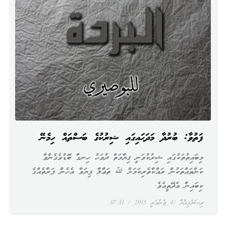
ފަތުވާ: ބުރުދާ މަދަޙައިގައި ޝިރުކުގެ ބަސްތައް ހިމެނޭ
މިބައިތުތަކުގައި ޝިރުކުވަނީ ޤިޔާމަތް ދުވަހު ހިނގާ ބޮޑުވެގެންވާ
ކަންތައްތަކުން ރައްކާތެރިކަމަށް ﷲ ތަޢާލާ ފިޔަވާ އެހެން ފަރާތެއްގެ
ކިބައިން އެދޭތީއެވެ.
ދިސަލަފިއްޔާ
4 ޖެނުއަރީ 2015
07:31