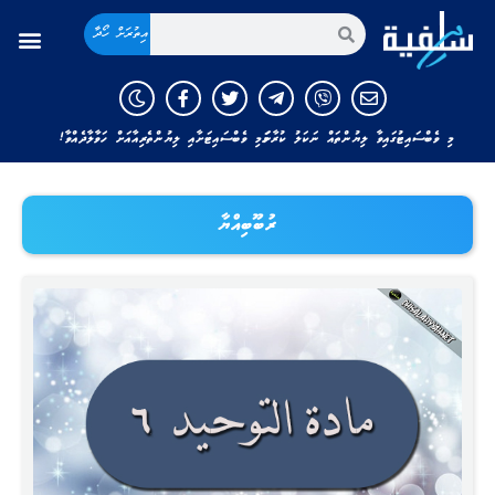
އިތުރަށް ހޯދާ
މި ވެބްސައިޓުގައިވާ ލިޔުންތައް ނަކަލު ކުރާނަމަ މި ވެބްސައިޓަށާއި ލިޔުންތެރިއާއަށް ހަވާލާދެއްވާ!
ރުބޫބިއްޔާ