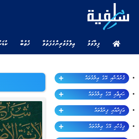
ފިލާވަޅު
ޢިލްމުވެރިންގެ ފަތުވާ
ޚުޠުބާ
ކުޑަކ
ޤުރުއާނާއި އޭގެ ޢިލްމުތައް
ޙަދީޘާއި އޭގެ ޢިލްމުތައް
ޢަޤީދާއާއި ފިރުޤާތައް
ފިޤުހާއި އޭގެ ޢިލްމުތައް