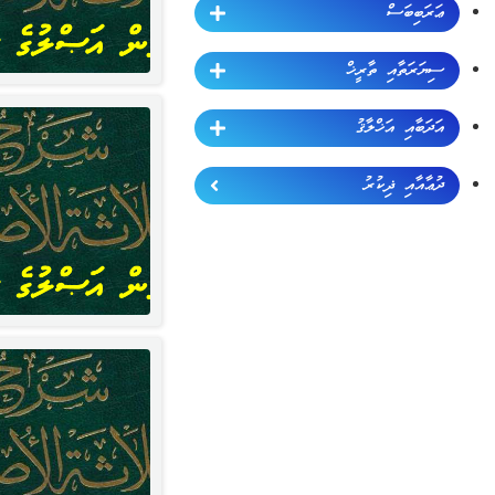
ޢަރަބިބަސް
ސިޔަރަތާއި ތާރީޚް
އަދަބާއި އަޚްލާޤު
ދުޢާއާއި ޛިކުރު