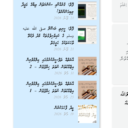
ފޮތް: ޤުރުއާނާއި ސުންނަތުން ތިބާގެ ޢަޤީދާ
ْلَمْ
ލިބިގަންނާށެވެ!
21 ޖޫން 2026
ފޮތް: ކީރިތި ރަސޫލާ صلى الله عليه
وسلم ގެ ކައިވެނިފުޅުތަކާ މެދު ދެކެވޭ
ވާހަކަތަކުގެ ޙަޤީޤަތް
21 ޖޫން 2026
ި
ާތުން
އާޔަތެއް ތަފްސީރުކުރުމުގައި ޢިލްމުވެރިން
އިޖްމާޢުވުން ނުވަތަ ޚިލާފުވުން – 2
31 މާޗް 2026
އާޔަތެއް ތަފްސީރުކުރުމުގައި ޢިލްމުވެރިން
އިޖްމާޢުވުން ނުވަތަ ޚިލާފުވުން – 1
އްލަﷲ
25 މާޗް 2026
ަ
ޢީދު ފާހަގަކުރުން
19 މާޗް 2026