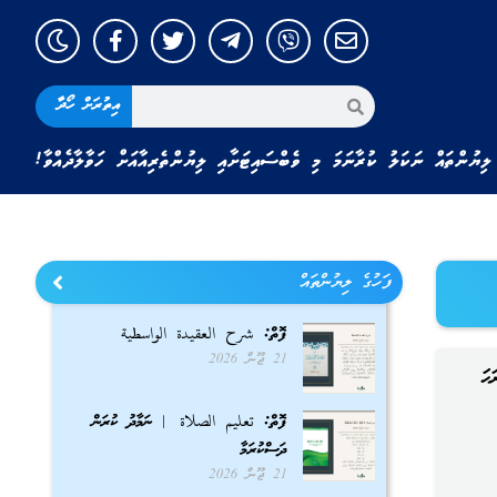
އިތުރަށް ހޯދާ
ލިޔުންތައް ނަކަލު ކުރާނަމަ މި ވެބްސައިޓަށާއި ލިޔުންތެރިއާއަށް ހަވާލާދެއްވާ!
ފަހުގެ ލިޔުންތައް
ފޮތް: شرح العقيدة الواسطية
21 ޖޫން 2026
ޙަ
ފޮތް: تعليم الصلاة | ނަމާދު ކުރަން
ދަސްކުރަމާ
21 ޖޫން 2026