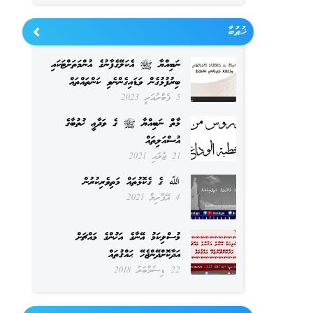
ޚުޠުބާ
ނަބިއްޔާ ﷺ އެކަލޭގެފާނުގެ އުންމަތަށްޓަކައި
ބިރުފުޅުގެން ވަޑައިގެންނެވި ކަންތައްތައް
5 ފެބްރުއަރީ 2023
މާތް ނަބިއްޔާ ﷺ ގެ ވަދާޢީ ޚުތުބާގެ
އުސްއަލިތައް
21 ޖުލައި 2021
ﷲ ގެ ގެކޮޅުތައް މަތިވެރިކުރުން
4 އޭޕްރިލް 2021
މުސްލިކަމު އޭނާގެ އަޚުންގެ މައްޗަށް
އަދާކޮށްދޭންޖެހޭ ޙައްޤުތައް
22 ޑިސެމްބަރު 2018