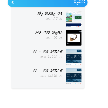
ކުޑަކުދިން
ފޮތް: ރިޒްޤުދެއްވާ އިލާހު
21 ޖޫން 2021
ކުޑަކުދިންގެ ވާހަކަ: ލަކުނު
25 މާޗް 2021
މޫސާގެފާނުގެ ވާހަކަ – 44
22 ނޮވެމްބަރު 2020
މޫސާގެފާނުގެ ވާހަކަ – 43
20 ނޮވެމްބަރު 2020