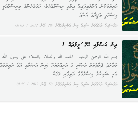
ދަލީލުތަކުން ފުރާލެވިފައިވާ ޢިލްމީ ރިސާލާއެކެވެ. ހަމައެހެންމެ މިރިސާލާއަކީ
އިސްލާމީ ޢަޤީދާގެ އެންމެ
އައްޝައިޚު މުޙައްމަދު ޝާފިޢު ބިން ޢަބްދިލްޣަފޫރު
28 ޖޫން 2012
00:05
ތިން އަޞްލާއި އޭގެ ދަލީލުތައް 1
بسم الله الرحمن الرحيم الحمد لله والصلاة والسلام على رسول الله
ތަޢާރަފު ޘަލާޘަތުލް އުޞޫލި ވަ އަދިއްލަތުހާ (ތިން އަޞްލާއި އޭގެ ދަލީލުތައް
އަކީ ޝައިޚުލް އިސްލާމްގެ މަތިވެރި ލަޤަބު
އައްޝައިޚު މުޙައްމަދު ޝާފިޢު ބިން ޢަބްދިލްޣަފޫރު
17 ޖޫން 2012
01:15