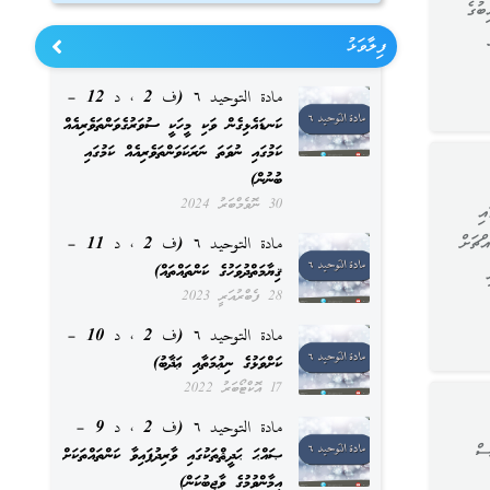
ބުގެ
ފިލާވަޅު
مادة التوحيد ٦ (ف 2 ، د 12 –
ކަނޑައެޅިގެން ވަކި މީހަކީ ސުވަރުގެވަންތަވެރިއެއް
ކަމުގައި ނުވަތަ ނަރަކަވަންތަވެރިއެއް ކަމުގައި
ބުނުން)
30 ނޮވެމްބަރު 2024
އި
ްޗަށް
مادة التوحيد ٦ (ف 2 ، د 11 –
ޤިޔާމަތްދުވަހުގެ ކަންތައްތައް)
28 ފެބްރުއަރީ 2023
مادة التوحيد ٦ (ف 2 ، د 10 –
ކަށްވަޅުގެ ނިޢުމަތާއި ޢަޛާބު)
17 އޮކްޓޯބަރު 2022
مادة التوحيد ٦ (ف 2 ، د 9 –
ސް
ޞައްޙަ ޙަދީޘްތަކުގައި ވާރިދުފައިވާ ކަންތައްތަކަށް
އީމާންވުމުގެ ވާޖިބުކަން)