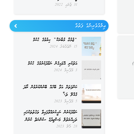
31 ޖުލައި 2022
ޢިލްމުވެރިންގެ ފަތުވާ
“ޖުމުޢާ މުބާރަކާ” ކިޔުމުގެ ޙުކުމް
15 ނޮވެމްބަރު 2024
)
އަތުކުރި އޮޅައިގެން ނަމާދުކުރުމުގެ ޙުކުމް
3 އޭޕްރިލް 2024
ކަންފަތަށް އަޅާ ބޭހެއް ބޭނުންކުރުމުން ރޯދަ
ގެއްލޭ ތަ؟
5 އޭޕްރިލް 2023
ނަމާދުކުރުން ނަހީކުރައްވާފައިވާ ވަގުތުތަކުގައި
ތަޙިއްޔަތުލް މަސްޖިދުގެ ސުންނަތް ކުރުން
28 މާޗް 2023