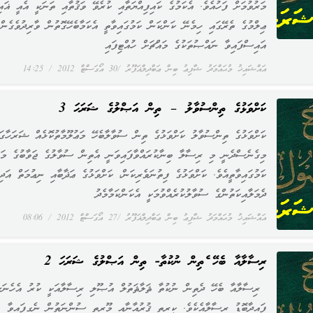
މަރުވުމަށް ފަހުއެވެ. އެކަމުގެ ކައިފިއްޔަތާއި ކުރެވޭ ވަޤުތާއި ތަނަކީ އެއީ ޣައި
ޢިލްމުގެ ތެރޭގައި ހިމެނޭ ކަންކަން ކަމުގައިވާތީ އެކަމާބެހޭގޮތުން ވާރިދުވެގެން
އައިސްފައިވާ ނައްޞުތަކުގެ މައްޗަށް ހުއްޓިފައި
އައްޝައިޚު މުޙައްމަދު ޝާފިޢު ބިން ޢަބްދިލްޣަފޫރު
30 އޯގަސްޓް 2012
14:25
ކަށްވަޅުގެ ތިންސުވާލު – ތިން އަޞްލުގެ ޝަރަޙަ 3
ކަށްވަޅުގެ ތިންސުވާލު ކަށްވަޅުގެ ތިން ސުވާލާބެހޭ މަޢުލޫމާތުކޮޅެއް ޝަރަހާގަ
މިގެނެސްދެނީ މި ރިސާލާ ބިނާކުރައްވާފައިވަނީ އެތިން ސުވާލުގެ ޖަވާބުގެ މައ
ކަމުގައިވާތީއެވެ. ކަށްވަޅުގެ ފިތުނަވެރިކަން، ކަށްވަޅުގެ ޢަޛާބާއި ނިޢުމަތް އަދި
ދެމަލާއިކަތުންގެ ސުވާލުކުރެއްވުމަކީ އެކަންކަމާމެދު
އައްޝައިޚު މުޙައްމަދު ޝާފިޢު ބިން ޢަބްދިލްޣަފޫރު
27 އޯގަސްޓް 2012
08:06
ރިސާލާއާ ބެހޭ ދެތިން ނުކުތާ- ތިން އަޞްލުގެ ޝަރަޙަ 2
ރިސާލާއާ ބެހޭ ދެތިން ނުކުތާ ޘަލާޘަތުލް އުޞޫލި ރިސާލާއަކީ ކުރު އެހެނަ
ފައިދާބޮޑު ރިސާލާއެކެވެ. ކީރިތި ޤުރުއާނާއި މޫރިތި ސުންނަތުން ނެގިފައިވާ