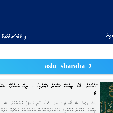
ުދިން
މި ވެބްސައިޓުގައިވާ 
3_aslu_sharaha
ދަންނާށެވެ. ﷲ ތިބާއަށް ރަޙްމަތް ލައްވާށި! – ތިން އަޞްލުގެ ޝަރަ
6
اِعْلَمْ رَحِمَكَ اللهُ أنَّهُ يَجِبُ عَلَيْنَا تَعَلُّمَ أرْبَعِ مَسَائِلَ ދަންނާށެވެ. ﷲ
ތިބާއަށް ރަޙްމަތް ލައްވާށި! ހަމަކަށަވަރުންވެސް އަހަރެމެންގެ މައްޗަށް ހަތަރު