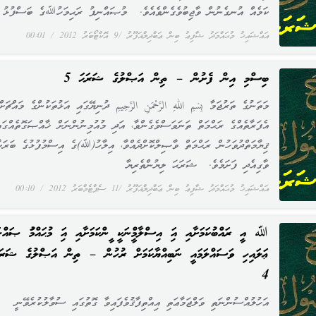
ކަމެއް އުނގެނުން ވާޖިބުވެގެންވެއެވެ. މުޞައްނިފު ރަޙިމަހުﷲގެ ބަސްފުޅު اِع
އައްޝައިޚު މުޙައްމަދު ޝާފިޢު ބިން ޢަބްދިލްޣަފޫރު
9 އޮކްޓޯބަރު 2012
00:01
ބިސްމި އިން ފެށުން – ތިން އަޞްލުގެ ޝަރަޙަ 5
މަތަނުގެ ތަރުޖަމާ بِسْمِ اللهِ الرَّحْمَنِ الرَّحِيمِ ދުނިޔޭގައި އަޅުތަކުންގެ މައްޗަށް
އެފަރާތެއްގެ ރަޙްމަތް ތަނަވަސްވެގެންވާ، އަދި މުއުމިނުންނަށް ޚާއްޞަގޮތެއްގައ
ޤިޔާމަތްދުވަހުން ރަޙްމަތް ވާޞިލްކޮށްދެއްވާ، އިލާހު(ﷲ)ގެ އިސްމުފުޅުގެ ބަރަކ
ވާގިއެދި ފަށަމެވެ. ޝަރަޙަ ލިޔުންތެރިޔާ
އައްޝައިޚު މުޙައްމަދު ޝާފިޢު ބިން ޢަބްދިލްޣަފޫރު
11 ސެޕްޓެމްބަރު 2012
00:10
ﷲ އީ ރައްބުކަމަށާއި އަދި އިސްލާމްދީނަކީ ދީންކަމަށާއި އަދި މުޙައްމަދު ޞަ
ޢަލައިހި ވަސައްލަމައީ ނަބިއްޔާކަމަށް ރުހުން – ތިން އަޞްލުގެ ޝަރަޙ
4
އަހުލުއްސުންނަތި ވަލްޖަމާޢަތި އިއްތިފާޤުވެފައިވާ ގޮތުގައި ސުވާލުކުރެވޭނީ