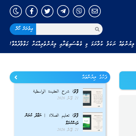
އިތުރަށް ހޯދާ
ލިޔުންތައް ނަކަލު ކުރާނަމަ މި ވެބްސައިޓަށާއި ލިޔުންތެރިއާއަށް ހަވާލާދެއްވާ!
ފަހުގެ ލިޔުންތައް
ފޮތް: شرح العقيدة الواسطية
21 ޖޫން 2026
ފޮތް: تعليم الصلاة | ނަމާދު ކުރަން
ދަސްކުރަމާ
21 ޖޫން 2026