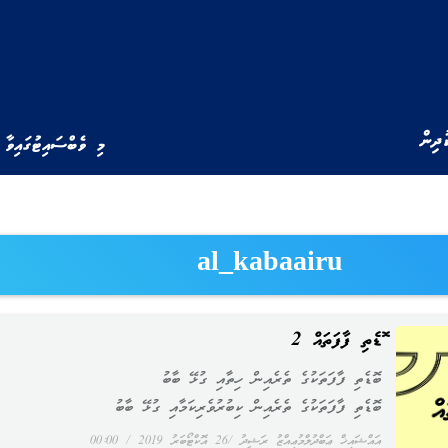
ުދިން
މި ވެބްސައިޓުގައިވާ 
al_kabaairu
ބޮޑެތި ފާފަތައް 2
ބޮޑެތި ފާފަތަކުގެ ތެރެއިން ހިތާއި ގުޅޭ ބާބު
ބޮޑެތި ފާފަތަކުގެ ތެރެއިން ކިބުރުވެރިކަމާއި ގުޅޭ ބާބު
އައްޝައިޚް ޢަބްދުލްމުޢިއްޒު ރަޝީދު
26 އޮކްޓޯބަރު 2019
00:00