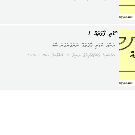
ބޮޑެތި ފާފަތައް 1
އެންމެ ބޮޑެތި ފާފަތައް ނަންގަނެވުނު ބާބު
އައްޝައިޚް ޢަބްދުލްމުޢިއްޒު ރަޝީދު
19 އޮކްޓޯބަރު 2019
23:26