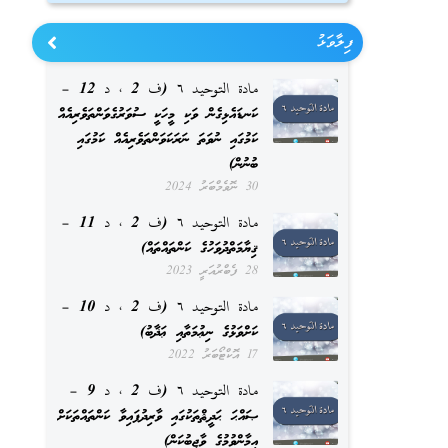
ފިލާވަޅު
مادة التوحيد ٦ (ف 2 ، د 12 –
ކަނޑައެޅިގެން ވަކި މީހަކީ ސުވަރުގެވަންތަވެރިއެއް
ކަމުގައި ނުވަތަ ނަރަކަވަންތަވެރިއެއް ކަމުގައި
ބުނުން)
30 ނޮވެމްބަރު 2024
مادة التوحيد ٦ (ف 2 ، د 11 –
ޤިޔާމަތްދުވަހުގެ ކަންތައްތައް)
28 ފެބްރުއަރީ 2023
مادة التوحيد ٦ (ف 2 ، د 10 –
ކަށްވަޅުގެ ނިޢުމަތާއި ޢަޛާބު)
17 އޮކްޓޯބަރު 2022
مادة التوحيد ٦ (ف 2 ، د 9 –
ޞައްޙަ ޙަދީޘްތަކުގައި ވާރިދުފައިވާ ކަންތައްތަކަށް
އީމާންވުމުގެ ވާޖިބުކަން)