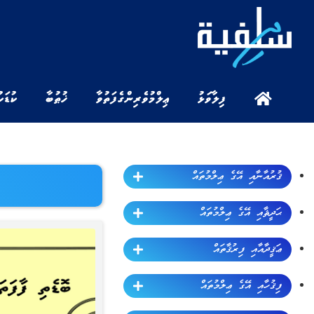
ފިލާވަޅު
ޢިލްމުވެރިންގެ ފަތުވާ
ޚުޠުބާ
ކުޑަކ
ޤުރުއާނާއި އޭގެ ޢިލްމުތައް
ޙަދީޘާއި އޭގެ ޢިލްމުތައް
ޢަޤީދާއާއި ފިރުޤާތައް
ފިޤުހާއި އޭގެ ޢިލްމުތައް