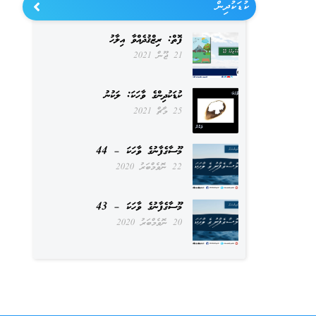
ކުޑަކުދިން
ފޮތް: ރިޒްޤުދެއްވާ އިލާހު
21 ޖޫން 2021
ކުޑަކުދިންގެ ވާހަކަ: ލަކުނު
25 މާޗް 2021
މޫސާގެފާނުގެ ވާހަކަ – 44
22 ނޮވެމްބަރު 2020
މޫސާގެފާނުގެ ވާހަކަ – 43
20 ނޮވެމްބަރު 2020