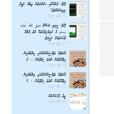
ފޮތް: ޤުރުއާނާއި ސުންނަތުން ތިބާގެ ޢަޤީދާ
ލިބިގަންނާށެވެ!
21 ޖޫން 2026
ފޮތް: ކީރިތި ރަސޫލާ صلى الله عليه
وسلم ގެ ކައިވެނިފުޅުތަކާ މެދު ދެކެވޭ
ވާހަކަތަކުގެ ޙަޤީޤަތް
21 ޖޫން 2026
އާޔަތެއް ތަފްސީރުކުރުމުގައި ޢިލްމުވެރިން
އިޖްމާޢުވުން ނުވަތަ ޚިލާފުވުން – 2
31 މާޗް 2026
އާޔަތެއް ތަފްސީރުކުރުމުގައި ޢިލްމުވެރިން
އިޖްމާޢުވުން ނުވަތަ ޚިލާފުވުން – 1
25 މާޗް 2026
ޢީދު ފާހަގަކުރުން
19 މާޗް 2026