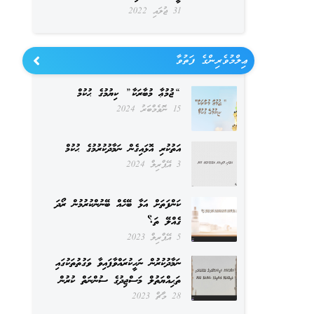
31 ޖުލައި 2022
ޢިލްމުވެރިންގެ ފަތުވާ
“ޖުމުޢާ މުބާރަކާ” ކިޔުމުގެ ޙުކުމް
15 ނޮވެމްބަރު 2024
އަތުކުރި އޮޅައިގެން ނަމާދުކުރުމުގެ ޙުކުމް
3 އޭޕްރިލް 2024
ކަންފަތަށް އަޅާ ބޭހެއް ބޭނުންކުރުމުން ރޯދަ
ގެއްލޭ ތަ؟
5 އޭޕްރިލް 2023
ނަމާދުކުރުން ނަހީކުރައްވާފައިވާ ވަގުތުތަކުގައި
ތަޙިއްޔަތުލް މަސްޖިދުގެ ސުންނަތް ކުރުން
28 މާޗް 2023