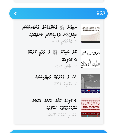
ޚުޠުބާ
ނަބިއްޔާ ﷺ އެކަލޭގެފާނުގެ އުންމަތަށްޓަކައި
ބިރުފުޅުގެން ވަޑައިގެންނެވި ކަންތައްތައް
5 ފެބްރުއަރީ 2023
މާތް ނަބިއްޔާ ﷺ ގެ ވަދާޢީ ޚުތުބާގެ
އުސްއަލިތައް
21 ޖުލައި 2021
ﷲ ގެ ގެކޮޅުތައް މަތިވެރިކުރުން
4 އޭޕްރިލް 2021
މުސްލިކަމު އޭނާގެ އަޚުންގެ މައްޗަށް
އަދާކޮށްދޭންޖެހޭ ޙައްޤުތައް
22 ޑިސެމްބަރު 2018