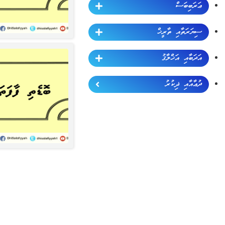
ޢަރަބިބަސް
ސިޔަރަތާއި ތާރީޚް
އަދަބާއި އަޚްލާޤު
ދުޢާއާއި ޛިކުރު