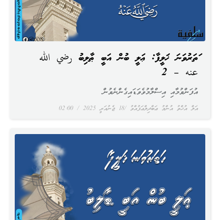
ހަތަރުވަނަ ޚަލީފާ: ޢަލީ ބުން އަބީ ޠާލިބު رضي الله
عنه – 2
އުފަންވުމާއި އިސްލާމުވެވަޑައިގެންނެވުން
އަލް އުޚްތު އުންމު ޢަބްދިލްޢަފުއްވު
18 ޖެނުއަރީ 2025
02:00