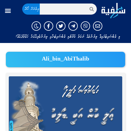
އިތުރަށް ހޯދާ
މި ވެބްސައިޓުގައިވާ ލިޔުންތައް ނަކަލު ކުރާނަމަ މި ވެބްސައިޓަށާއި ލިޔުންތެރިއާއަށް ހަވާލާދެއްވާ!
Ali_bin_AbiThalib