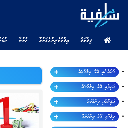
ފިލާވަޅު
ޢިލްމުވެރިންގެ ފަތުވާ
ޚުޠުބާ
ކުޑަކ
ޤުރުއާނާއި އޭގެ ޢިލްމުތައް
ޙަދީޘާއި އޭގެ ޢިލްމުތައް
ޢަޤީދާއާއި ފިރުޤާތައް
ފިޤުހާއި އޭގެ ޢިލްމުތައް