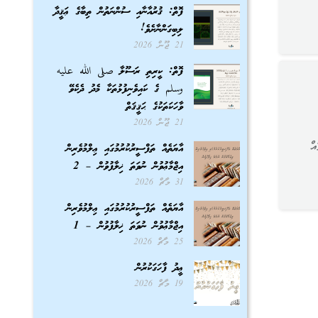
ފޮތް: ޤުރުއާނާއި ސުންނަތުން ތިބާގެ ޢަޤީދާ
ލިބިގަންނާށެވެ!
21 ޖޫން 2026
ފޮތް: ކީރިތި ރަސޫލާ صلى الله عليه
وسلم ގެ ކައިވެނިފުޅުތަކާ މެދު ދެކެވޭ
ވާހަކަތަކުގެ ޙަޤީޤަތް
21 ޖޫން 2026
އް
އާޔަތެއް ތަފްސީރުކުރުމުގައި ޢިލްމުވެރިން
އިޖްމާޢުވުން ނުވަތަ ޚިލާފުވުން – 2
31 މާޗް 2026
އާޔަތެއް ތަފްސީރުކުރުމުގައި ޢިލްމުވެރިން
އިޖްމާޢުވުން ނުވަތަ ޚިލާފުވުން – 1
25 މާޗް 2026
ޢީދު ފާހަގަކުރުން
19 މާޗް 2026