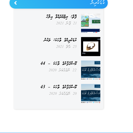
ކުޑަކުދިން
ފޮތް: ރިޒްޤުދެއްވާ އިލާހު
21 ޖޫން 2021
ކުޑަކުދިންގެ ވާހަކަ: ލަކުނު
25 މާޗް 2021
މޫސާގެފާނުގެ ވާހަކަ – 44
22 ނޮވެމްބަރު 2020
މޫސާގެފާނުގެ ވާހަކަ – 43
20 ނޮވެމްބަރު 2020