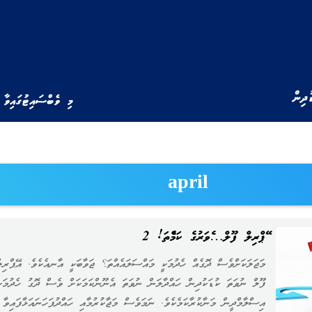
ުދިން
މި ވެބްސައިޓުގައިވާ 
april
އޭޕްރިލް ފޫލް…އެވަރުގެ ކަމެއްތަ! 2
މަޖަލަކަށްވެސް ދޮގެއް ހެދުމަކީ މައްސަލައެއްތަ؟ ޖަވާބަކީ އާނއެކެވެ. އޭޕްރިލ
ފޫލް ނުވަތަ ކުޑަކުދިން ހައްދާލަން ނުވަތަ އެނޫންކަމަކަށް ވެސް ދޮގު ހެދުމަކ
އިސްލާމްދީން މަނާކުރާކަމެކެވެ. ނަމަވެސް މަޖާކުރުމާއި ހައްދުފަހަނައަޅާފައިވާ