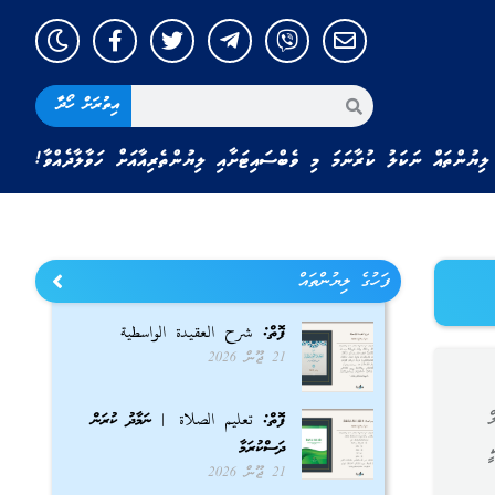
އިތުރަށް ހޯދާ
ލިޔުންތައް ނަކަލު ކުރާނަމަ މި ވެބްސައިޓަށާއި ލިޔުންތެރިއާއަށް ހަވާލާދެއްވާ!
ފަހުގެ ލިޔުންތައް
ފޮތް: شرح العقيدة الواسطية
21 ޖޫން 2026
ް
ފޮތް: تعليم الصلاة | ނަމާދު ކުރަން
ދަސްކުރަމާ
ީ
21 ޖޫން 2026