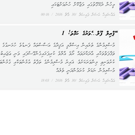
މީހުން ދެކޭގޮތުގައި މަޖާކޮށް ހުނުމަށްޓަކައި
އައްޝައިޚް ޙަސަން ފައިޞަލް
30 މާޗް 2016
00:16
އޭޕްރިލް ފޫލް…އެވަރުގެ ކަމެއްތަ! 1
މުސްލިމުންގެ ތެރެއިން އިސްލާމީ އަޤީދާގެ އަސާސްތައް ފަނޑުވެ ހުޅަނގުގެ
ޡަޤާފަތްތަކާއި އާދަކާދަތައް ރޯވެ އާލާވެ ކުރިފަޅައިގެންގޮސްފައި ވަނީ ޢަޖައިބު
ކުރުވަނިވި މިންވަރަކަށެވެ. ޣައިރު މުސްލިމުންގެ ތަފާތު އުޅުންތަކާއި ގުޅުންތަ
މުސްލިމުން ނަކަލު ކުރަމުންދަނީ ތެލެއް
އައްޝައިޚް ޙަސަން ފައިޞަލް
30 މާޗް 2016
18:03