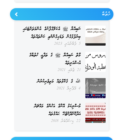
ޚުޠުބާ
ނަބިއްޔާ ﷺ އެކަލޭގެފާނުގެ އުންމަތަށްޓަކައި
ބިރުފުޅުގެން ވަޑައިގެންނެވި ކަންތައްތައް
5 ފެބްރުއަރީ 2023
މާތް ނަބިއްޔާ ﷺ ގެ ވަދާޢީ ޚުތުބާގެ
އުސްއަލިތައް
21 ޖުލައި 2021
ﷲ ގެ ގެކޮޅުތައް މަތިވެރިކުރުން
4 އޭޕްރިލް 2021
މުސްލިކަމު އޭނާގެ އަޚުންގެ މައްޗަށް
އަދާކޮށްދޭންޖެހޭ ޙައްޤުތައް
22 ޑިސެމްބަރު 2018