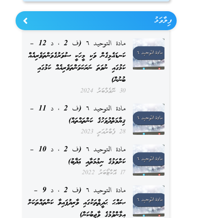
ފިލާވަޅު
مادة التوحيد ٦ (ف 2 ، د 12 –
ކަނޑައެޅިގެން ވަކި މީހަކީ ސުވަރުގެވަންތަވެރިއެއް
ކަމުގައި ނުވަތަ ނަރަކަވަންތަވެރިއެއް ކަމުގައި
ބުނުން)
30 ނޮވެމްބަރު 2024
مادة التوحيد ٦ (ف 2 ، د 11 –
ޤިޔާމަތްދުވަހުގެ ކަންތައްތައް)
28 ފެބްރުއަރީ 2023
مادة التوحيد ٦ (ف 2 ، د 10 –
ކަށްވަޅުގެ ނިޢުމަތާއި ޢަޛާބު)
17 އޮކްޓޯބަރު 2022
مادة التوحيد ٦ (ف 2 ، د 9 –
ޞައްޙަ ޙަދީޘްތަކުގައި ވާރިދުފައިވާ ކަންތައްތަކަށް
އީމާންވުމުގެ ވާޖިބުކަން)