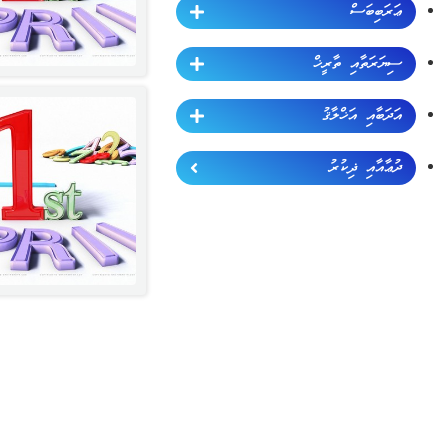
ޢަރަބިބަސް
ސިޔަރަތާއި ތާރީޚް
އަދަބާއި އަޚްލާޤު
ދުޢާއާއި ޛިކުރު