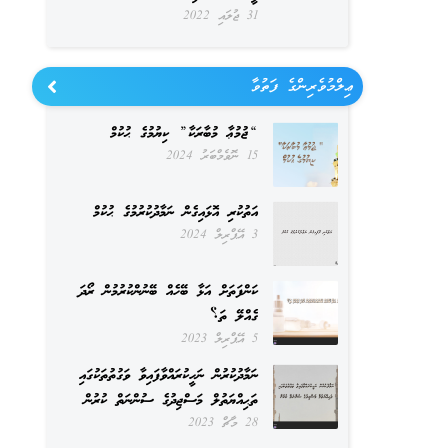
31 ޖުލައި 2022
ޢިލްމުވެރިންގެ ފަތުވާ
“ޖުމުޢާ މުބާރަކާ” ކިޔުމުގެ ޙުކުމް
15 ނޮވެމްބަރު 2024
އަތުކުރި އޮޅައިގެން ނަމާދުކުރުމުގެ ޙުކުމް
3 އޭޕްރިލް 2024
ކަންފަތަށް އަޅާ ބޭހެއް ބޭނުންކުރުމުން ރޯދަ
ގެއްލޭ ތަ؟
5 އޭޕްރިލް 2023
ނަމާދުކުރުން ނަހީކުރައްވާފައިވާ ވަގުތުތަކުގައި
ތަޙިއްޔަތުލް މަސްޖިދުގެ ސުންނަތް ކުރުން
28 މާޗް 2023