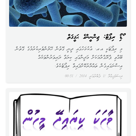
އޯޑިއޯ ރިޕޯޓް: ޖިންނީންގެ ޙަޤީޤަތް
މި ރިޕޯޓަކީ އ.އ. އުކުޅަހުގައި ދީނީ ގޮތުން ހޭލުންތެރިކުރުމުގެ ގޮތުން
ބޭއްވި ޕްރޮގްރާމަކަށް މަދީނާގައި ކިޔަވާ ދަރިވަރުންތަކެއް
އިސްނަގައިގެން ތައްޔާރުކޮށްފައިވާ ރިޕޯޓެކެވެ.
ދިސަލަފިއްޔާ
1 ފެބްރުއަރީ 2014
00:51