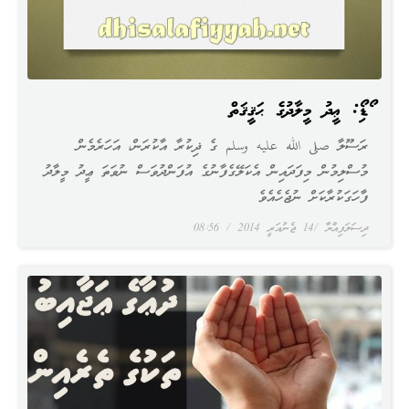
އޯޑިއޯ: ޢީދު މީލާދުގެ ޙަޤީޤަތް
ރަސޫލާ صلى الله عليه وسلم ގެ ޛިކުރާ އާކުރަން، އަހަރެމެން
މުސްލިމުން މިފަދައިން އެކަލޭގެފާނުގެ އުފަންދުވަސް ނުވަތަ ޢީދު މީލާދު
ފާހަގަކުރާކަށް ނުޖެހެއެވެ
ދިސަލަފިއްޔާ
14 ޖެނުއަރީ 2014
08:56