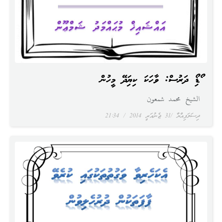
އޯޑިއޯ ދަރުސް: ވާހަކަ ކިޔައިދޭ މީހުން
الشيخ محمد شمعون
ދިސަލަފިއްޔާ
31 ޖެނުއަރީ 2014
21:34