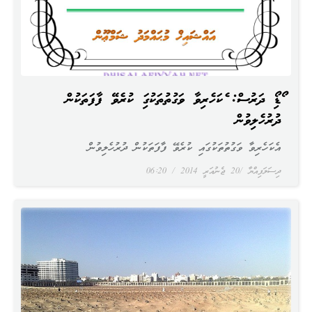
އޯޑިއޯ ދަރުސް: އެކަހެރިވާ ވަގުތުތަކުގައި ކުރެވޭ ފާފަތަކުން
ދުރުހެލިވުން
އެކަހެރިވާ ވަގުތުތަކުގައި ކުރެވޭ ފާފަތަކުން ދުރުހެލިވުން
ދިސަލަފިއްޔާ
20 ޖެނުއަރީ 2014
06:20