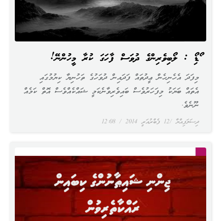
އޯޑިއޯ : ލޯބިވެރިންގެ ދުވަސް ފާހަގަ ކުރާ މީހުންނޭ!
މިފަދަ އެހެނިހެން ޢީދުތައް ފަދައިން ދުވަހުގެ ތަހުނިޔާ ކިޔުމުގައި
އެތައް ބަޔަކު މިފަހަރުވެސް ބައިވެރިވާނެކަމީ ޝައްކެއްވެސް އޮތް ކަމެއް
ނޫނެވެ.
ދިސަލަފިއްޔާ
12 ފެބްރުއަރީ 2014
12:08