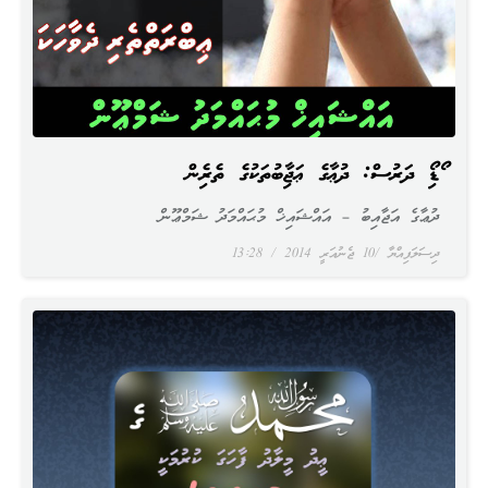
އޯޑިއޯ ދަރުސް: ދުޢާގެ ޢަޖާއިބުތަކުގެ ތެރެއިން
ދުޢާގެ އަޖާއިބު – އައްޝައިޚް މުޙައްމަދު ޝަމްޢޫން
ދިސަލަފިއްޔާ
10 ޖެނުއަރީ 2014
13:28