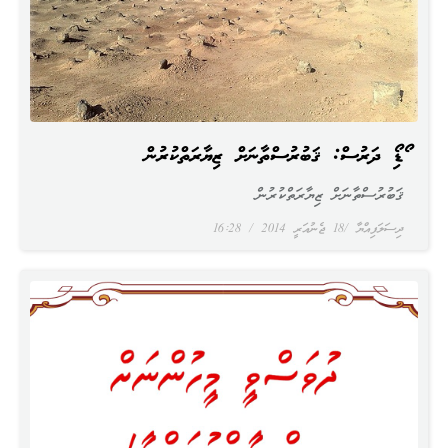
އޯޑިއޯ ދަރުސް: ޤަބުރުސްތާނަށް ޒިޔާރަތްކުރުން
ޤަބުރުސްތާނަށް ޒިޔާރަތްކުރުން
ދިސަލަފިއްޔާ
18 ޖެނުއަރީ 2014
16:28