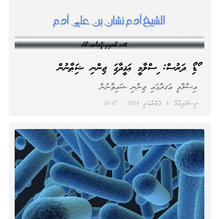
އޯޑިއޯ ދަރުސް: އިސްލާމީ ޢަޤީދާގައި ޖިންނި ޝައިޠާނުން
އިސްލާމީ ޢަޤދާގައި ޖިންނި ޝައިޠާނުން
ދިސަލަފިއްޔާ
3 ފެބްރުއަރީ 2014
18:47