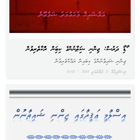
އޯޑިއޯ ދަރުސް: ޖިންނި ޝައިޠާނުންގެ ކިބައިން ރައްކާތެރިވުން
ޖިންނި ޝައިޠާނުންގެ ކިބައިން ރައްކާތެރިވުން
ދިސަލަފިއްޔާ
5 ފެބްރުއަރީ 2014
14:05