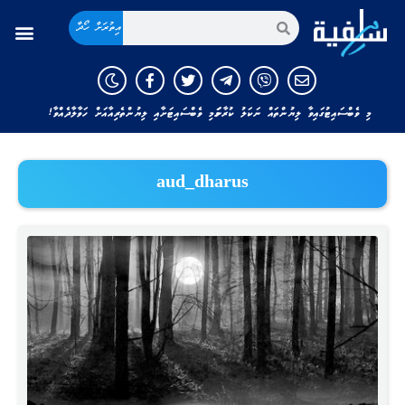
އިތުރަށް ހޯދާ
މި ވެބްސައިޓުގައިވާ ލިޔުންތައް ނަކަލު ކުރާނަމަ މި ވެބްސައިޓަށާއި ލިޔުންތެރިއާއަށް ހަވާލާދެއްވާ!
aud_dharus