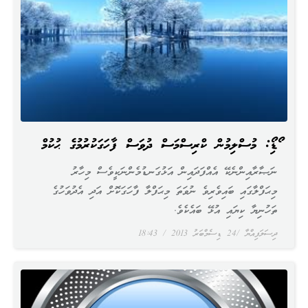
އޯޑިއޯ: މުސްލިމުން ކްރިސްމަސް ދުވަސް ފާހަގަކުރުމުގެ ޙުކުމް
ނަޞާރާއިންނެކޭ އެއްފަދައިން އަޅުގަނޑުމެންނަކީވެސް މިހާރު
މިޙަފްލާގައި ބައިވެރިވެ ނުވަތަ މިޙަފްލާ ފާހަގަކޮށް އަދި އެދުވަހުގެ
ތަހުނިޔާ ކިޔައި އުޅޭ ބައެކެވެ.
ދިސަލަފިއްޔާ
24 ޑިސެމްބަރު 2013
18:43