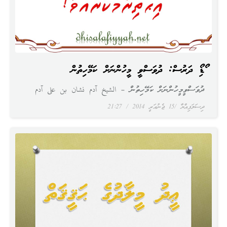
އޯޑިއޯ ދަރުސް: ދުވަސްވީ މީހުންނަށް ކަމޭހިތުން
ދުވަސްވީމީހުންނަށް ކަމޭހިތުން – الشيخ آدم نشان بن على آدم
ދިސަލަފިއްޔާ
15 ޖެނުއަރީ 2014
21:27