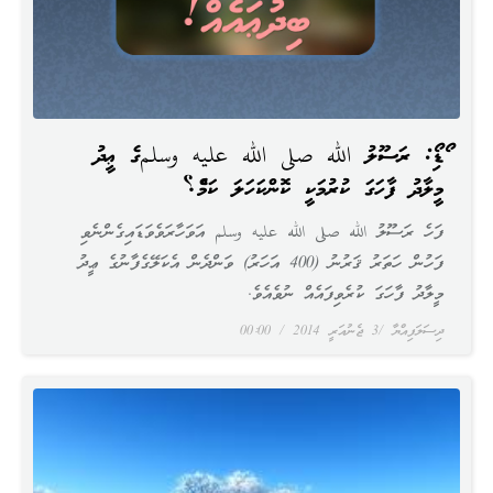
އޯޑިއޯ: ރަސޫލު الله صلى الله عليه وسلمގެ ޢީދު
މީލާދު ފާހަގަ ކުރުމަކީ ކޮންކަހަލަ ކަމެއް؟
ފަހެ ރަސޫލު الله صلى الله عليه وسلم އަވަހާރަވެވަޑައިގެންނެވި
ފަހުން ހަތަރު ޤަރުނު (400 އަހަރު) ވަންދެން އެކަލޭގެފާނުގެ ޢީދު
މީލާދު ފާހަގަ ކުރެވިފައެއް ނުވެއެވެ.
ދިސަލަފިއްޔާ
3 ޖެނުއަރީ 2014
00:00