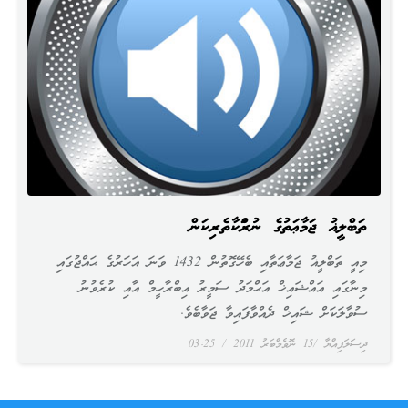
ތަބްލީޣު ޖަމާޢަތުގެ ނުރައްކާތެރިކަން
މިއީ ތަބްލީޣު ޖަމާޢަތާއި ބެހޭގޮތުން 1432 ވަނަ އަހަރުގެ ޙައްޖުގައި
މިނާގައި އައްޝައިޚް އަޙްމަދު ސަމީރު އިބްރާހީމް އާއި ކުރެވުނު
ސުވާލަކަށް ޝައިޚް ދެއްވާފައިވާ ޖަވާބެވެ.
ދިސަލަފިއްޔާ
15 ނޮވެމްބަރު 2011
03:25