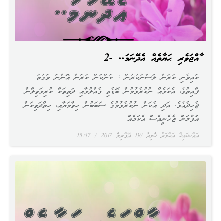
ބާއްޖަވެރި ޙަޔާތެއް އެދޭނަމަ.. -2
ކައިވެނި ކުރުން ލަސްނުކުރުން : ކަންކަން ކުރަން އޮންނަ ވަގުތު
ފާއިތުވެ، އެކަމެއް ނުކުރެވުމުން ބޮޑެތި ގެއްލުމާއި ދަތިތަކާ ކުރިމަތިލާން
ޖެހިދެއެވެ. އަދި އެކަން ނުކުރެވުމުގެ ސަބަބުން ހިތާމަޔާއި، ހިތްދަތިކަން
އުފުލަން ޖެހެނީވެސް އެކަމެއް
އައްޝައިޚް އަޙްމަދު ޚާލިދު
19 އޭޕްރިލް 2017
15:47