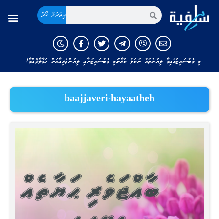
އިތުރަށް ހޯދާ
މި ވެބްސައިޓުގައިވާ ލިޔުންތައް ނަކަލު ކުރާނަމަ މި ވެބްސައިޓަށާއި ލިޔުންތެރިއާއަށް ހަވާލާދެއްވާ!
baajjaveri-hayaatheh