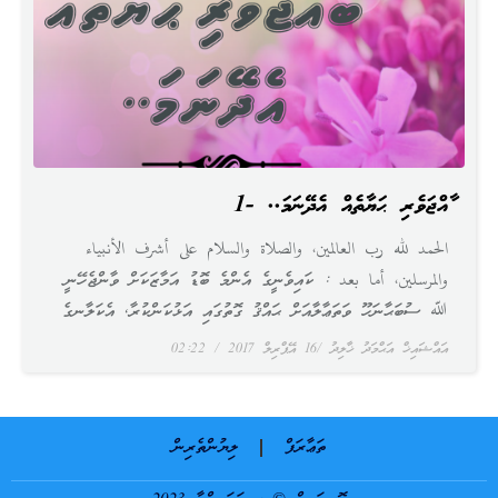
ބާއްޖަވެރި ޙަޔާތެއް އެދޭނަމަ.. -1
الحمد لله رب العالمين، والصلاة والسلام على أشرف الأنبياء
والمرسلين، أما بعد : ކައިވެނީގެ އެންމެ ބޮޑު އަމާޒަކަށް ވާންޖެހޭނީ
ﷲ ސުބަޙާނަހޫ ވަތަޢާލާއަށް ޙައްޤު ގޮތުގައި އަޅުކަންކުރާ, އެކަލާނގެ
އައްޝައިޚް އަޙްމަދު ޚާލިދު
16 އޭޕްރިލް 2017
02:22
ތަޢާރަފް
ލިޔުންތެރިން