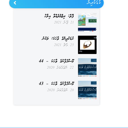
ކުޑަކުދިން
ފޮތް: ރިޒްޤުދެއްވާ އިލާހު
21 ޖޫން 2021
ކުޑަކުދިންގެ ވާހަކަ: ލަކުނު
25 މާޗް 2021
މޫސާގެފާނުގެ ވާހަކަ – 44
22 ނޮވެމްބަރު 2020
މޫސާގެފާނުގެ ވާހަކަ – 43
20 ނޮވެމްބަރު 2020