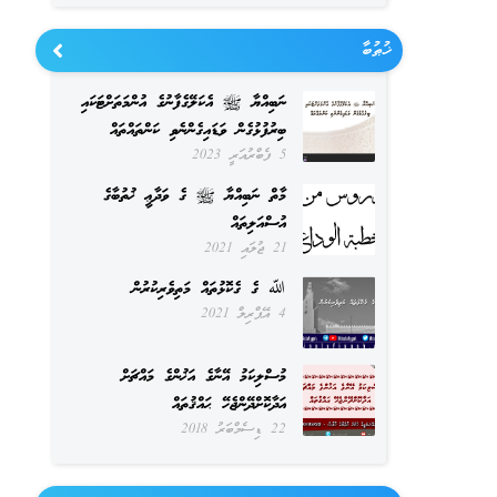
ޚުޠުބާ
ނަބިއްޔާ ﷺ އެކަލޭގެފާނުގެ އުންމަތަށްޓަކައި
ބިރުފުޅުގެން ވަޑައިގެންނެވި ކަންތައްތައް
5 ފެބްރުއަރީ 2023
މާތް ނަބިއްޔާ ﷺ ގެ ވަދާޢީ ޚުތުބާގެ
އުސްއަލިތައް
21 ޖުލައި 2021
ﷲ ގެ ގެކޮޅުތައް މަތިވެރިކުރުން
4 އޭޕްރިލް 2021
މުސްލިކަމު އޭނާގެ އަޚުންގެ މައްޗަށް
އަދާކޮށްދޭންޖެހޭ ޙައްޤުތައް
22 ޑިސެމްބަރު 2018