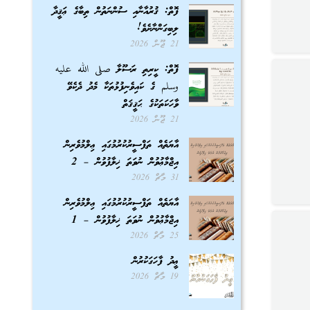
ފޮތް: ޤުރުއާނާއި ސުންނަތުން ތިބާގެ ޢަޤީދާ
ލިބިގަންނާށެވެ!
21 ޖޫން 2026
ފޮތް: ކީރިތި ރަސޫލާ صلى الله عليه
وسلم ގެ ކައިވެނިފުޅުތަކާ މެދު ދެކެވޭ
ވާހަކަތަކުގެ ޙަޤީޤަތް
21 ޖޫން 2026
އާޔަތެއް ތަފްސީރުކުރުމުގައި ޢިލްމުވެރިން
އިޖްމާޢުވުން ނުވަތަ ޚިލާފުވުން – 2
31 މާޗް 2026
އާޔަތެއް ތަފްސީރުކުރުމުގައި ޢިލްމުވެރިން
އިޖްމާޢުވުން ނުވަތަ ޚިލާފުވުން – 1
25 މާޗް 2026
ޢީދު ފާހަގަކުރުން
19 މާޗް 2026