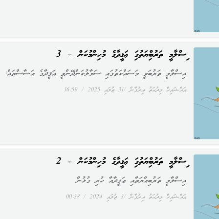
އިސްލާމީ ތަރުބިއްޔަތުގައި ޢަޤީދާގެ މުހިންމުކަން – 3
އިސްލާމީ ތަރުބަވީ މަސައްކަތުގައި ސަމާލުކަންދޭންވީ ޢަޤީދާގެ އަސާސްތައް:
އައްޝައިޚް މިދުޙަތު ޢިރުފާން
31 ޖުލައި 2025
16:59
އިސްލާމީ ތަރުބިއްޔަތުގައި ޢަޤީދާގެ މުހިންމުކަން – 2
އިސްލާމީ ތަރުބިއްޔަތާއި ޢަޤީދާއާ ހުރި ގުޅުން
އައްޝައިޚް މިދުޙަތު ޢިރުފާން
3 ޖުލައި 2024
00:38