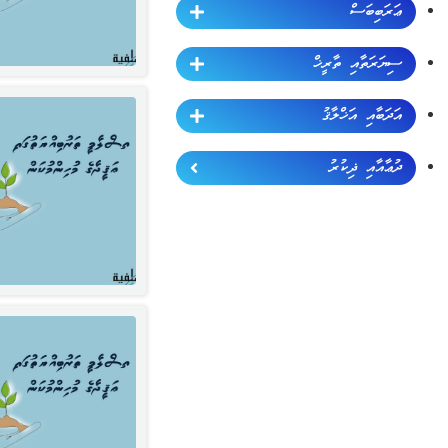
ޢަރަބިބަސް
ސިޔަރަތާއި ތާރީޚް
އަދަބާއި އަޚްލާޤު
ދުޢާއާއި ޛިކުރު