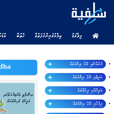
ފިލާވަޅު
ޢިލްމުވެރިންގެ ފަތުވާ
ޚުޠުބާ
ކުޑަކ
ޤުރުއާނާއި އޭގެ ޢިލްމުތައް
edha
ޙަދީޘާއި އޭގެ ޢިލްމުތައް
ޢަޤީދާއާއި ފިރުޤާތައް
ފިޤުހާއި އޭގެ ޢިލްމުތައް