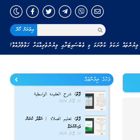
އިތުރަށް ހޯދާ
ލިޔުންތައް ނަކަލު ކުރާނަމަ މި ވެބްސައިޓަށާއި ލިޔުންތެރިއާއަށް ހަވާލާދެއްވާ!
ފަހުގެ ލިޔުންތައް
ފޮތް: شرح العقيدة الواسطية
21 ޖޫން 2026
ފޮތް: تعليم الصلاة | ނަމާދު ކުރަން
ދަސްކުރަމާ
21 ޖޫން 2026