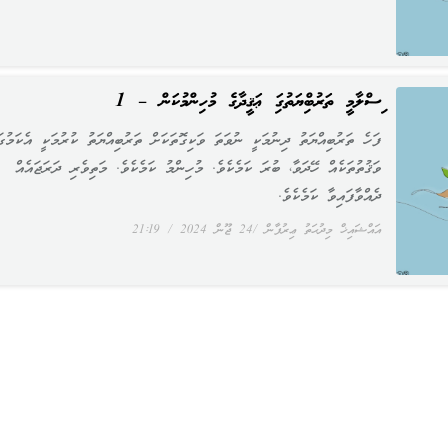
އިސްލާމީ ތަރުބިއްޔަތުގައި ޢަޤީދާގެ މުހިންމުކަން – 1
ފަހެ ތަރުބިއްޔަތު ދިނުމަކީ ނުވަތަ ވަކިގޮތަކަށް ތަރުބިއްޔަތު ކުރުމަކީ އެކަމުގަ
ވަޤުތުތަކެއް ހޭދަވާ، ބުރަ ކަމެކެވެ. މުހިންމު ކަމެކެވެ. މަތިވެރި ދަރަޖައެއް
ދެއްވާފައިވާ ކަމެކެވެ.
އައްޝައިޚް މިދުޙަތު ޢިރުފާން
24 ޖޫން 2024
21:19