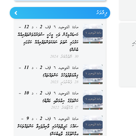
ފިލާވަޅު
مادة التوحيد ٦ (ف 2 ، د 12 –
ކަނޑައެޅިގެން ވަކި މީހަކީ ސުވަރުގެވަންތަވެރިއެއް
ކަމުގައި ނުވަތަ ނަރަކަވަންތަވެރިއެއް ކަމުގައި
އި
ބުނުން)
30 ނޮވެމްބަރު 2024
مادة التوحيد ٦ (ف 2 ، د 11 –
ޤިޔާމަތްދުވަހުގެ ކަންތައްތައް)
28 ފެބްރުއަރީ 2023
مادة التوحيد ٦ (ف 2 ، د 10 –
ކަށްވަޅުގެ ނިޢުމަތާއި ޢަޛާބު)
17 އޮކްޓޯބަރު 2022
مادة التوحيد ٦ (ف 2 ، د 9 –
ޞައްޙަ ޙަދީޘްތަކުގައި ވާރިދުފައިވާ ކަންތައްތަކަށް
އީމާންވުމުގެ ވާޖިބުކަން)