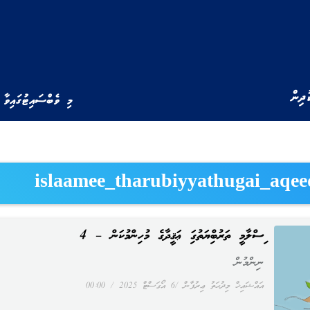
ުދިން
މި ވެބްސައިޓުގައިވާ 
islaamee_tharubiyyathugai_aqe
އިސްލާމީ ތަރުބިއްޔަތުގައި ޢަޤީދާގެ މުހިންމުކަން – 4
ނިންމުން
އައްޝައިޚް މިދުޙަތު ޢިރުފާން
6 އޯގަސްޓް 2025
00:00