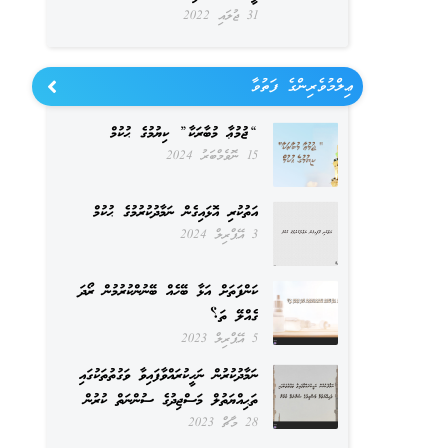
31 ޖުލައި 2022
ޢިލްމުވެރިންގެ ފަތުވާ
“ޖުމުޢާ މުބާރަކާ” ކިޔުމުގެ ޙުކުމް
15 ނޮވެމްބަރު 2024
އަތުކުރި އޮޅައިގެން ނަމާދުކުރުމުގެ ޙުކުމް
3 އޭޕްރިލް 2024
ކަންފަތަށް އަޅާ ބޭހެއް ބޭނުންކުރުމުން ރޯދަ
ގެއްލޭ ތަ؟
5 އޭޕްރިލް 2023
ނަމާދުކުރުން ނަހީކުރައްވާފައިވާ ވަގުތުތަކުގައި
ތަޙިއްޔަތުލް މަސްޖިދުގެ ސުންނަތް ކުރުން
28 މާޗް 2023