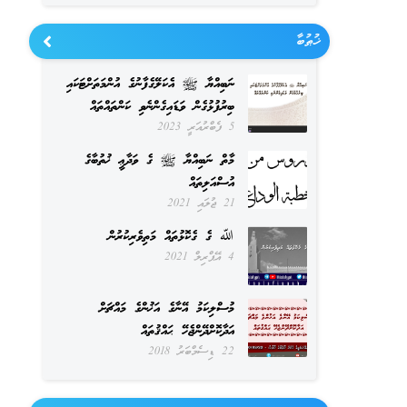
ޚުޠުބާ
ނަބިއްޔާ ﷺ އެކަލޭގެފާނުގެ އުންމަތަށްޓަކައި
ބިރުފުޅުގެން ވަޑައިގެންނެވި ކަންތައްތައް
5 ފެބްރުއަރީ 2023
މާތް ނަބިއްޔާ ﷺ ގެ ވަދާޢީ ޚުތުބާގެ
އުސްއަލިތައް
21 ޖުލައި 2021
ﷲ ގެ ގެކޮޅުތައް މަތިވެރިކުރުން
4 އޭޕްރިލް 2021
މުސްލިކަމު އޭނާގެ އަޚުންގެ މައްޗަށް
އަދާކޮށްދޭންޖެހޭ ޙައްޤުތައް
22 ޑިސެމްބަރު 2018