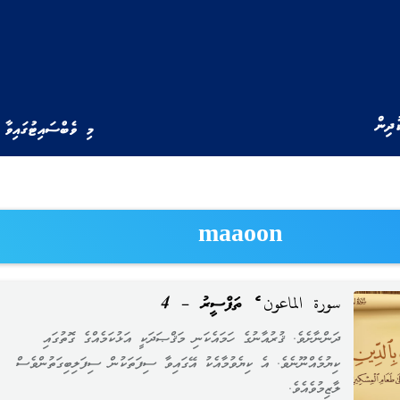
ުދިން
މި ވެބްސައިޓުގައިވާ 
maaoon
سورة الماعون ގެ ތަފްސީރު – 4
ދަންނާށެވެ. ޤުރުއާނުގެ ހަމައެކަނި މަޤްޞަދަކީ އަޅުކަމެއްގެ ގޮތުގައި
ކިޔުމެއްނޫނެވެ. އެ ކިޔެވުމާއެކު އޭގައިވާ ސިފަތަކުން ސިފަލިބިގަތުންވެސް
ލާޒިމުވެއެވެ.