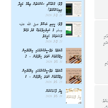
ފޮތް: ޤުރުއާނާއި ސުންނަތުން ތިބާގެ ޢަޤީދާ
ލިބިގަންނާށެވެ!
21 ޖޫން 2026
ފޮތް: ކީރިތި ރަސޫލާ صلى الله عليه
وسلم ގެ ކައިވެނިފުޅުތަކާ މެދު ދެކެވޭ
ައި
ވާހަކަތަކުގެ ޙަޤީޤަތް
21 ޖޫން 2026
ަކީ
އާޔަތެއް ތަފްސީރުކުރުމުގައި ޢިލްމުވެރިން
އިޖްމާޢުވުން ނުވަތަ ޚިލާފުވުން – 2
31 މާޗް 2026
ތި
އާޔަތެއް ތަފްސީރުކުރުމުގައި ޢިލްމުވެރިން
އިޖްމާޢުވުން ނުވަތަ ޚިލާފުވުން – 1
25 މާޗް 2026
ޢީދު ފާހަގަކުރުން
19 މާޗް 2026
ނެވެ.