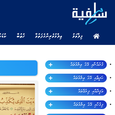
ފިލާވަޅު
ޢިލްމުވެރިންގެ ފަތުވާ
ޚުޠުބާ
ކުޑަކ
ޤުރުއާނާއި އޭގެ ޢިލްމުތައް
ޙަދީޘާއި އޭގެ ޢިލްމުތައް
ޢަޤީދާއާއި ފިރުޤާތައް
ފިޤުހާއި އޭގެ ޢިލްމުތައް