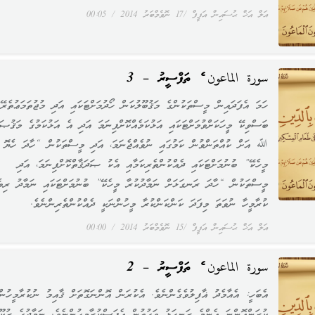
އަލް އަޚް ޙުސައިން އަފީފް
17 ނޮވެމްބަރު 2014
00:05
سورة الماعون ގެ ތަފްސީރު – 3
ހަމަ އެފަދައިން މީސްތަކުންގެ މަޤުބޫލުކަން ހޯދުމަށްޓަކައި އަދި މުޖުތަމަޢުތެރޭގ
ބަސްވިކޭ މީހަކަށްވުމަށްޓަކައި އަޅުކަމެއްކޮށްފިނަމަ އަދި އެ އަޅުކަމުގެ މަޤުޞަދ
ﷲ އަށް ކުއްތަންވުން ކަމުގައި ނުވެއްޖެނަމަ، އަދި މީސްތަކުން “ހާދަ ހެޔޮ
މީހެކޭ” ބުނުމަށްޓަކައި ދެއްކުންތެރިކަމާއި އެކު ޞަދަޤާތްކޮށްފިނަމަ، އަދި
މީސްތަކުން “ހާދަ ރަނގަޅަށް ނަމާދުކުރާ މީހެކޭ” ބުނުމަށްޓަކައި ނަމާދު ރިވެ
ކުރާމީހާ ނުވަތަ މިފަދަ ކަންކަންކުރާ މީހުންނަކީ ދެއްކުންތެރިންނެވެ.
އަލް އަޚް ޙުސައިން އަފީފް
15 ނޮވެމްބަރު 2014
00:00
سورة الماعون ގެ ތަފްސީރު – 2
އެބަހީ: އެއާމެދު ޣާފިލުވެގެންނެވެ. އެކުރަން އޮންނަގޮތަށް ޤާއިމު ނުކުރާމީހުން