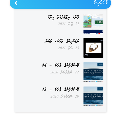
ކުޑަކުދިން
ފޮތް: ރިޒްޤުދެއްވާ އިލާހު
21 ޖޫން 2021
ކުޑަކުދިންގެ ވާހަކަ: ލަކުނު
25 މާޗް 2021
މޫސާގެފާނުގެ ވާހަކަ – 44
22 ނޮވެމްބަރު 2020
މޫސާގެފާނުގެ ވާހަކަ – 43
20 ނޮވެމްބަރު 2020