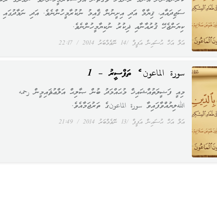
ކުރަންއޮންނަ އެންމެ ރަނގަޅު ވަގުތުން އެފަސްކުރާމީހުންނެވެ. ނަމާދުގެ ރުކޫއ
ސަޖިދައާއި، ޤިޔާމް އަދި އިށީނުން ޤާއިމު ނުކުރާމީހުންނެވެ. އަދި ނަމާދުގައި
ކިޔަންޖެހޭ ޤުރުއާނާއި ޛިކުރު ނުކިޔާމީހުންނެވެ.
އަލް އަޚް ޙުސައިން އަފީފް
14 ނޮވެމްބަރު 2014
22:17
سورة الماعون ގެ ތަފްސީރު – 1
މިއީ ފަޟީލަތުއްޝައިޚް މުޙައްމަދު ބުން ޞާލިޙް އަލްޢުޘައިމީން رحمه
اللهލިޔުއްވާފައިވާ سورة الماعونގެ ތަރުޖަމާއެވެ.
އަލް އަޚް ޙުސައިން އަފީފް
13 ނޮވެމްބަރު 2014
21:49