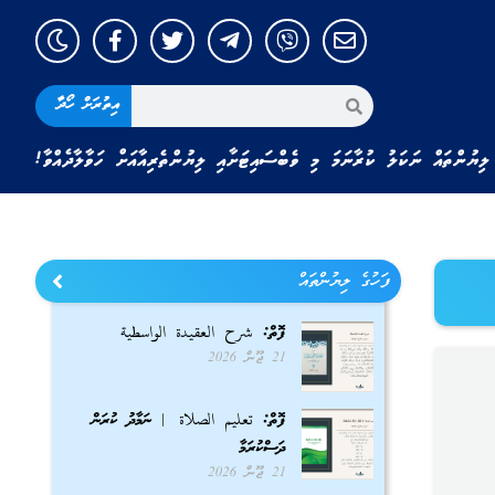
އިތުރަށް ހޯދާ
ލިޔުންތައް ނަކަލު ކުރާނަމަ މި ވެބްސައިޓަށާއި ލިޔުންތެރިއާއަށް ހަވާލާދެއްވާ!
ފަހުގެ ލިޔުންތައް
ފޮތް: شرح العقيدة الواسطية
21 ޖޫން 2026
ފޮތް: تعليم الصلاة | ނަމާދު ކުރަން
ދަސްކުރަމާ
21 ޖޫން 2026