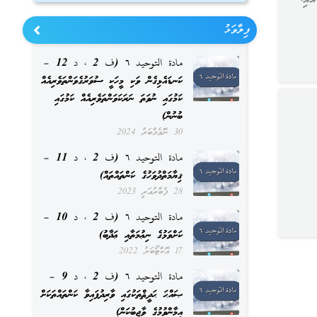
ާއި،
ފިލާވަޅު
مادة التوحيد ٦ (ف 2 ، د 12 –
ކަނޑައެޅިގެން ވަކި މީހަކީ ސުވަރުގެވަންތަވެރިއެއް
ކަމުގައި ނުވަތަ ނަރަކަވަންތަވެރިއެއް ކަމުގައި
ބުނުން)
30 ނޮވެމްބަރު 2024
مادة التوحيد ٦ (ف 2 ، د 11 –
ޤިޔާމަތްދުވަހުގެ ކަންތައްތައް)
28 ފެބްރުއަރީ 2023
مادة التوحيد ٦ (ف 2 ، د 10 –
ކަށްވަޅުގެ ނިޢުމަތާއި ޢަޛާބު)
17 އޮކްޓޯބަރު 2022
مادة التوحيد ٦ (ف 2 ، د 9 –
ޞައްޙަ ޙަދީޘްތަކުގައި ވާރިދުފައިވާ ކަންތައްތަކަށް
އީމާންވުމުގެ ވާޖިބުކަން)