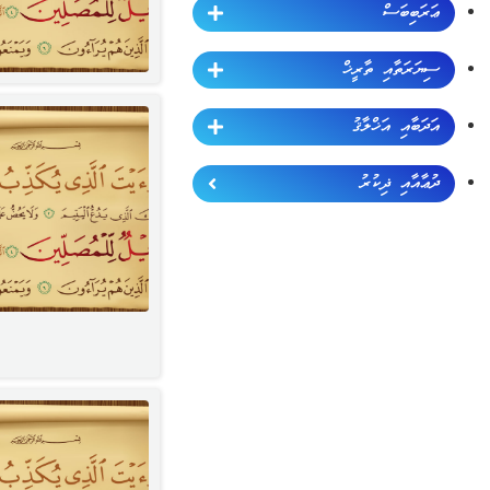
ޢަރަބިބަސް
ސިޔަރަތާއި ތާރީޚް
އަދަބާއި އަޚްލާޤު
ދުޢާއާއި ޛިކުރު