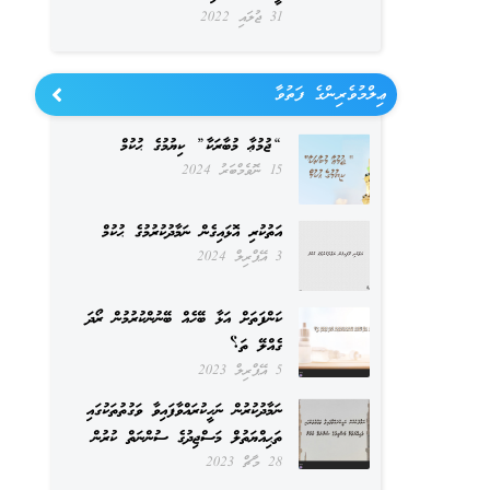
31 ޖުލައި 2022
ޢިލްމުވެރިންގެ ފަތުވާ
“ޖުމުޢާ މުބާރަކާ” ކިޔުމުގެ ޙުކުމް
15 ނޮވެމްބަރު 2024
އަތުކުރި އޮޅައިގެން ނަމާދުކުރުމުގެ ޙުކުމް
3 އޭޕްރިލް 2024
ކަންފަތަށް އަޅާ ބޭހެއް ބޭނުންކުރުމުން ރޯދަ
ގެއްލޭ ތަ؟
5 އޭޕްރިލް 2023
ނަމާދުކުރުން ނަހީކުރައްވާފައިވާ ވަގުތުތަކުގައި
ތަޙިއްޔަތުލް މަސްޖިދުގެ ސުންނަތް ކުރުން
28 މާޗް 2023