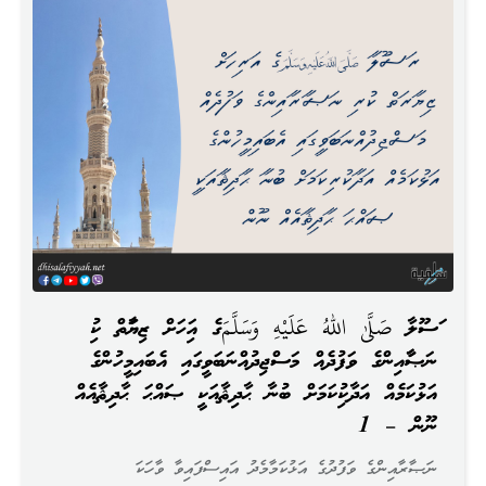
ރަސޫލާ صَلَّىٰ اللهُ عَلَيْهِ وَسَلَّمَގެ އަރިހަށް ޒިޔާރަތް ކުރި
ނަޞާރާއިންގެ ވަފުދެއް މަސްޖިދުއްނަބަވީގައި އެބައިމީހުންގެ
އަޅުކަމެއް އަދާކުރިކަމަށް ބުނާ ޙާދިޘާއަކީ ޞައްޙަ ޙާދިޘާއެއް
ނޫން – 1
ނަޞާރާއިންގެ ވަފުދުގެ އަޅުކަމާމެދު އައިސްފައިވާ ވާހަކަ