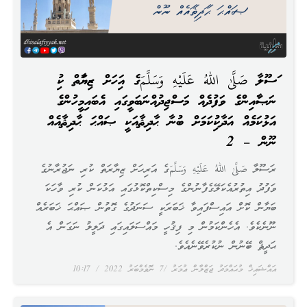
ރަސޫލާ صَلَّىٰ اللهُ عَلَيْهِ وَسَلَّمَގެ އަރިހަށް ޒިޔާރަތް ކުރި
ނަޞާރާއިންގެ ވަފުދެއް މަސްޖިދުއްނަބަވީގައި އެބައިމީހުންގެ
އަޅުކަމެއް އަދާކުރިކަމަށް ބުނާ ޙާދިޘާއަކީ ޞައްޙަ ޙާދިޘާއެއް
ނޫން – 2
ރަސޫލާ صَلَّىٰ اللهُ عَلَيْهِ وَسَلَّمَގެ އަރިހަށް ޒިޔާރަތް ކުރި ނަޖުރާނުގެ
ވަފުދު އިތުރުއެކަލޭގެފާނުންގެ މިސްކިތްކޮޅުގައި އަޅުކަން ކުރި ވާހަކަ
ބަޔާން ކޮށް އައިސްފައިވާ ޚަބަރަކީ ސަނަދުގެ ގޮތުން ޞައްޙަ ޚަބަރެއް
ނޫނެކެވެ. އެހެންކަމުން މި ފިޤުހީ މައްސަލައިގައި ދަލީލު ނަގަން އެ
ޙަދީޘް ބޭނުން ނުކުރެވޭނެއެވެ.
އައްޝައިޚް މުޙައްމަދު ޖަޒްލާން ޢުމަރު
7 ނޮވެމްބަރު 2022
10:17