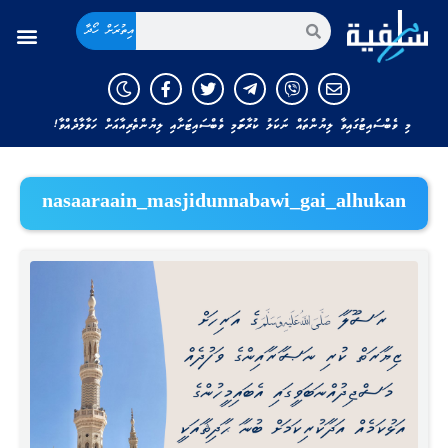
އިތުރަށް ހޯދާ
މި ވެބްސައިޓުގައިވާ ލިޔުންތައް ނަކަލު ކުރާނަމަ މި ވެބްސައިޓަށާއި ލިޔުންތެރިއާއަށް ހަވާލާދެއްވާ!
nasaaraain_masjidunnabawi_gai_alhukan