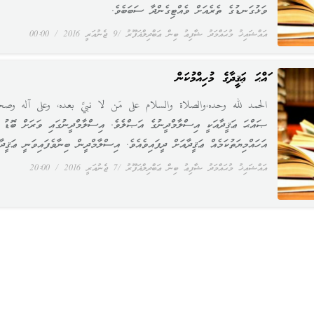
ވަޅުގަނޑުގެ ތެރެއަށް ވެއްޓިގެންދާ ސަބަބެވެ.
އައްޝައިޚު މުޙައްމަދު ޝާފިޢު ބިން ޢަބްދިލްޣަފޫރު
9 ޖެނުއަރީ 2016
00:00
ޞައްޙަ ޢަޤީދާގެ މުހިއްމުކަން
الحمد لله وحده،والصلاة والسلام على مَن لا نبيَّ بعده، وعلى آله وصح
ޞައްޙަ ޢަޤީދާއަކީ އިސްލާމްދީނުގެ އަޞްލެވެ. އިސްލާމްދީނުގައި ވަރަށް ބޮޑު
އަހައްމިޔަތުކަމެއް ޢަޤީދާއަށް ދީފައިވެއެވެ. އިސްލާމްދީން ބިނާވެފައިވަނީ ޢަޤީދާ
އައްޝައިޚު މުޙައްމަދު ޝާފިޢު ބިން ޢަބްދިލްޣަފޫރު
7 ޖެނުއަރީ 2016
20:00