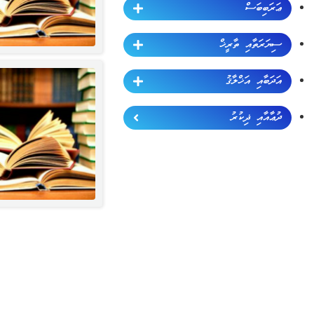
ޢަރަބިބަސް
ސިޔަރަތާއި ތާރީޚް
އަދަބާއި އަޚްލާޤު
ދުޢާއާއި ޛިކުރު