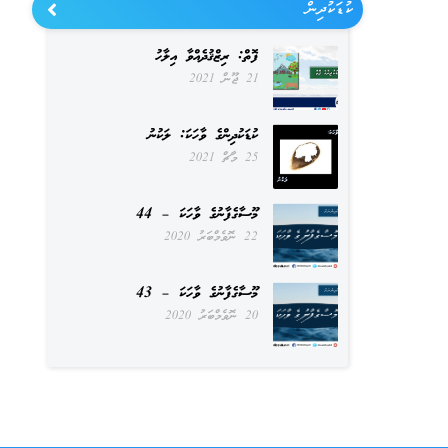
ކުޑަކުދިން
ފޮތް: ރިޒްޤުދެއްވާ އިލާހު
21 ޖޫން 2021
ކުޑަކުދިންގެ ވާހަކަ: ލަކުނު
25 މާޗް 2021
މޫސާގެފާނުގެ ވާހަކަ – 44
22 ނޮވެމްބަރު 2020
މޫސާގެފާނުގެ ވާހަކަ – 43
20 ނޮވެމްބަރު 2020