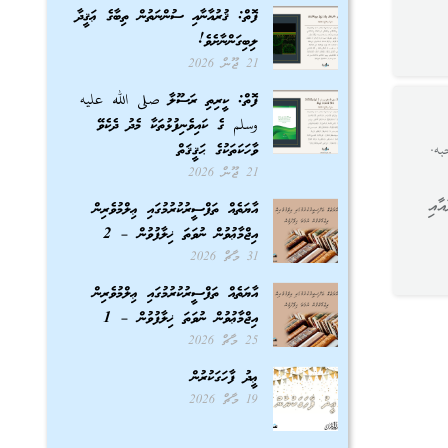
ފޮތް: ޤުރުއާނާއި ސުންނަތުން ތިބާގެ ޢަޤީދާ
ލިބިގަންނާށެވެ!
21 ޖޫން 2026
ފޮތް: ކީރިތި ރަސޫލާ صلى الله عليه
وسلم ގެ ކައިވެނިފުޅުތަކާ މެދު ދެކެވޭ
به.
ވާހަކަތަކުގެ ޙަޤީޤަތް
21 ޖޫން 2026
އާއި
އާޔަތެއް ތަފްސީރުކުރުމުގައި ޢިލްމުވެރިން
އިޖްމާޢުވުން ނުވަތަ ޚިލާފުވުން – 2
31 މާޗް 2026
އާޔަތެއް ތަފްސީރުކުރުމުގައި ޢިލްމުވެރިން
އިޖްމާޢުވުން ނުވަތަ ޚިލާފުވުން – 1
25 މާޗް 2026
ޢީދު ފާހަގަކުރުން
19 މާޗް 2026