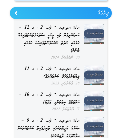
ފިލާވަޅު
مادة التوحيد ٦ (ف 2 ، د 12 –
ކަނޑައެޅިގެން ވަކި މީހަކީ ސުވަރުގެވަންތަވެރިއެއް
ކަމުގައި ނުވަތަ ނަރަކަވަންތަވެރިއެއް ކަމުގައި
ބުނުން)
30 ނޮވެމްބަރު 2024
مادة التوحيد ٦ (ف 2 ، د 11 –
ޤިޔާމަތްދުވަހުގެ ކަންތައްތައް)
28 ފެބްރުއަރީ 2023
مادة التوحيد ٦ (ف 2 ، د 10 –
ކަށްވަޅުގެ ނިޢުމަތާއި ޢަޛާބު)
17 އޮކްޓޯބަރު 2022
مادة التوحيد ٦ (ف 2 ، د 9 –
ޞައްޙަ ޙަދީޘްތަކުގައި ވާރިދުފައިވާ ކަންތައްތަކަށް
އީމާންވުމުގެ ވާޖިބުކަން)