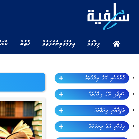
ފިލާވަޅު
ޢިލްމުވެރިންގެ ފަތުވާ
ޚުޠުބާ
ކުޑަކ
ޤުރުއާނާއި އޭގެ ޢިލްމުތައް
ޙަދީޘާއި އޭގެ ޢިލްމުތައް
ޢަޤީދާއާއި ފިރުޤާތައް
ފިޤުހާއި އޭގެ ޢިލްމުތައް