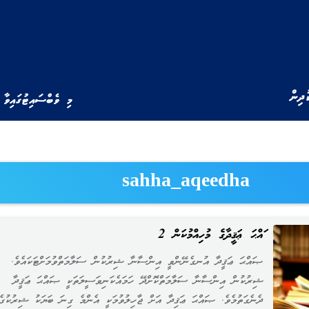
ުދިން
މި ވެބްސައިޓުގައިވާ 
sahha_aqeedha
ޞައްޙަ ޢަޤީދާގެ މުހިއްމުކަން 2
ޞައްޙަ ޢަޤީދާ އުނގެނޭންވީ އިންސާނާ ޝިރުކުން ސަލާމަތްވުމަށްޓަކައެވެ.
ޝިރުކުން އިންސާނާ ސަލާމަތްކޮށްދޭ ހަމައެކަނިވަސީލަތަކީ ޞައްޙަ ޢަޤީދާ
ދެނެގަތުމެވެ. ޞައްޙަ ޢަޤިދާ އަށް ޖާހިލުވުމަކީ އެންމެ ގިނަ ބަޔަކު ޝިރުކުގެ