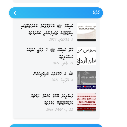
ޚުޠުބާ
ނަބިއްޔާ ﷺ އެކަލޭގެފާނުގެ އުންމަތަށްޓަކައި
ބިރުފުޅުގެން ވަޑައިގެންނެވި ކަންތައްތައް
5 ފެބްރުއަރީ 2023
މާތް ނަބިއްޔާ ﷺ ގެ ވަދާޢީ ޚުތުބާގެ
އުސްއަލިތައް
21 ޖުލައި 2021
ﷲ ގެ ގެކޮޅުތައް މަތިވެރިކުރުން
4 އޭޕްރިލް 2021
މުސްލިކަމު އޭނާގެ އަޚުންގެ މައްޗަށް
އަދާކޮށްދޭންޖެހޭ ޙައްޤުތައް
22 ޑިސެމްބަރު 2018