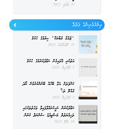
31 ޖުލައި 2022
ޢިލްމުވެރިންގެ ފަތުވާ
“ޖުމުޢާ މުބާރަކާ” ކިޔުމުގެ ޙުކުމް
15 ނޮވެމްބަރު 2024
އަތުކުރި އޮޅައިގެން ނަމާދުކުރުމުގެ ޙުކުމް
3 އޭޕްރިލް 2024
ކަންފަތަށް އަޅާ ބޭހެއް ބޭނުންކުރުމުން ރޯދަ
ގެއްލޭ ތަ؟
5 އޭޕްރިލް 2023
ނަމާދުކުރުން ނަހީކުރައްވާފައިވާ ވަގުތުތަކުގައި
ތަޙިއްޔަތުލް މަސްޖިދުގެ ސުންނަތް ކުރުން
28 މާޗް 2023