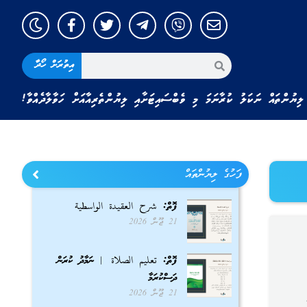
އިތުރަށް ހޯދާ
ލިޔުންތައް ނަކަލު ކުރާނަމަ މި ވެބްސައިޓަށާއި ލިޔުންތެރިއާއަށް ހަވާލާދެއްވާ!
ފަހުގެ ލިޔުންތައް
ފޮތް: شرح العقيدة الواسطية
21 ޖޫން 2026
ފޮތް: تعليم الصلاة | ނަމާދު ކުރަން
ދަސްކުރަމާ
21 ޖޫން 2026