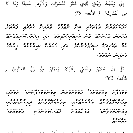
إِنِّي وَجَّهْتُ وَجْهِيَ لِلَّذِي فَطَرَ السَّمَاوَاتِ وَالْأَرْضَ حَنِيفًا وَمَا أَنَا
مِنَ الْمُشْرِكِينَ ( الأنعام 79)
ހަމަކަށަވަރުން އުޑުތަކާއި ބިން ނެތުމުގެ ތެރެއިން ހެއްދެވި ފަރާތަށް
އަހުރެން އަހުރެންގެ މޫނު ކުރިމަތިކޮށްފީމެވެ. އެއީ އިޚްލާޞްތެރިވެގެންވާ
ޙާލު ތައުޙީދަށް ސީދާވެގެންނެވެ. އަދި އަހަރެން ޝިރުކުކުރާ މީހުންގެ
ތެރެއިން ނުވަމެވެ.
قُلْ إِنَّ صَلَاتِي وَنُسُكِي وَمَحْيَايَ وَمَمَاتِي لِلَّهِ رَبِّ الْعَالَمِينَ (
الأنعام 162)
ކަލޭގެފާނު ވިދާޅުވާށެވެ! ހަމަކަށަވަރުން، ތިމަންކަލޭގެފާނުންގެ ނަމާދާއި،
ތިމަންކަލޭގެފާނުގެ އަޅުކަންތަކާއި، ތިމަންކަލޭގެފާނުގެ ދިރިހުންނެވުމާއި،
ތިމަންކަލޭގެފާނުގެ އަވަހާރަވުން ޚާއްޞަވެގެންވަނީ ޢާލަމްތަކުގެ
ރައްބަށެވެ.