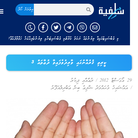
އިތުރަށް ހޯދާ
މި ވެބްސައިޓުގައިވާ ލިޔުންތައް ނަކަލު ކުރާނަމަ މި ވެބްސައިޓަށާއި ލިޔުންތެރިއާއަށް ހަވާލާދެއްވާ!
ކީރިތި ޤުރުއާނުގައި ވާރިދުވެފައިވާ ދުޢާތައް 3
29 އޯގަސްޓް 2012
/
ދުޢާއާއި ޛިކުރު
/
އައްޝައިޚު މުޙައްމަދު ޝާފިޢު ބިން ޢަބްދިލްޣަފޫރު