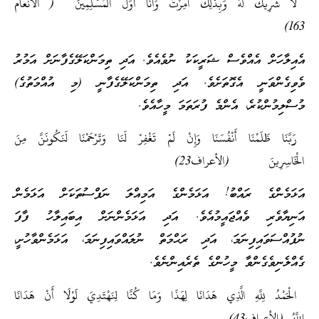
لَا شَرِيكَ لَهُ وَبِذَلِكَ أُمِرْتُ وَأَنَا أَوَّلُ الْمُسْلِمِينَ ( الأنعام
163)
އެއިލާހަށް އެއްވެސް ޝަރީކަކު ނުވެއެވެ. އަދި ތިމަންކަލޭގެފާނަށް އަމުރު
ވެވިގެންވަނީ އެގޮތަށެވެ. އަދި ތިމަންކަލޭގެފާނީ (މި އުއްމަތުގެ)
މުސްލިމުންކުރެ، އެންމެ ފުރަތަމަ މީހާއެވެ.
رَبَّنَا ظَلَمْنَا أَنْفُسَنَا وَإِنْ لَمْ تَغْفِرْ لَنَا وَتَرْحَمْنَا لَنَكُونَنَّ مِنَ
الْخَاسِرِينَ (الأعراف23)
އަޅަމެންގެ ރައްބު! އަޅަމެންގެ އަމިއްލަ ނަފްސުތަކަށް އަޅަމެން
އަނިޔާވެރި ވެއްޖައީމުއެވެ. އަދި އަޅަމެންނަށް އިބައިލާހު ފާފަ
ނުފުއްސަވައިފިނަމަ، އަދި ރަޙްމަތް ނުލައްވައިފިނަމަ، އަޅަމެންވާހުށީ،
ގެއްލެނިވެގެންވާ މީހުންގެ ތެރެއިންނެވެ.
الْحَمْدُ لِلَّهِ الَّذِي هَدَانَا لِهَذَا وَمَا كُنَّا لِنَهْتَدِيَ لَوْلَا أَنْ هَدَانَا