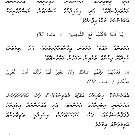
އަދި، އިބައިލާހުގެ ޙަޟްރަތުން ވާގިވެރިޔަކު އަޅަމެންނަށް
ލައްވައިފާނދޭވެ! އަދި، އިބައިލާހުގެ ޙަޟްރަތުން ނަޞްރުވެރިޔަކު
އަޅަމެންނަށް ލައްވައިފާނދޭވެ!
رَبَّنَا آمَنَّا فَاكْتُبْنَا مَعَ الشَّاهِدِينَ ( المائدة 83)
އަޅަމެންގެ ރައްބު! އަޅަމެން އީމާންވެއްޖައީމުއެވެ. ފަހެ، (މިކަމަށް)
ހެކިދޭނޭ މީހުންގެ ތެރެއިން އަޅަމެން ލައްވާނދޭވެ!
إِنْ تُعَذِّبْهُمْ فَإِنَّهُمْ عِبَادُكَ وَإِنْ تَغْفِرْ لَهُمْ فَإِنَّكَ أَنْتَ الْعَزِيزُ
الْحَكِيمُ ( المائدة 118)
އެއުރެންނަށް، އިބައިލާހު ޢަޛާބު ދެއްވިނަމަވެސް، ފަހެ، ހަމަކަށަވަރުން،
އެއުރެންނީ، އިބައިލާހުގެ އަޅުންނެވެ. އަދި އެއުރެންނަށް އިބައިލާހު
ފާފަފުއްސަވާނަމަ، ފަހެ، ހަމަކަށަވަރުން، އިބައިލާހީ، ޢަޒީޒްވަންތަ
ޙަކީމްވަންތަ އިލާހެވެ.