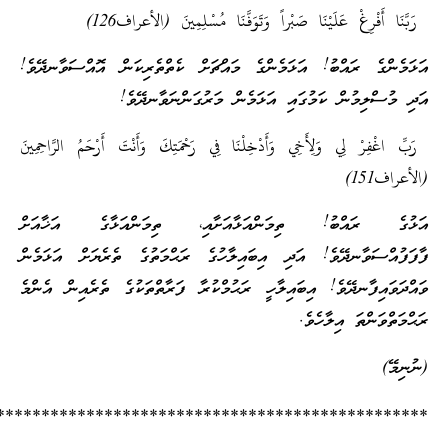
رَبَّنَا أَفْرِغْ عَلَيْنَا صَبْراً وَتَوَفَّنَا مُسْلِمِينَ (الأعراف126)
އަޅަމެންގެ ރައްބު! އަޅަމެންގެ މައްޗަށް ކެތްތެރިކަން އޮއްސަވާނދޭވެ!
އަދި މުސްލިމުން ކަމުގައި އަޅަމެން މަރުގަންނަވާނދޭވެ!
رَبِّ اغْفِرْ لِي وَلِأَخِي وَأَدْخِلْنَا فِي رَحْمَتِكَ وَأَنْتَ أَرْحَمُ الرَّاحِمِينَ
(الأعراف151)
އަޅުގެ ރައްބު! ތިމަންއަޅާއަށާއި، ތިމަންއަޅާގެ އަޚާއަށް
ފާފަފުއްސަވާނދޭވެ! އަދި އިބައިލާހުގެ ރަޙްމަތުގެ ތެރެޔަށް އަޅަމެން
ވައްދަވައިފާނދޭވެ! އިބައިލާހީ ރަޙުމްކުރާ ފަރާތްތަކުގެ ތެރެއިން އެންމެ
ރަޙްމަތްވަންތަ އިލާހެވެ.
(ނުނިމޭ)
*************************************************