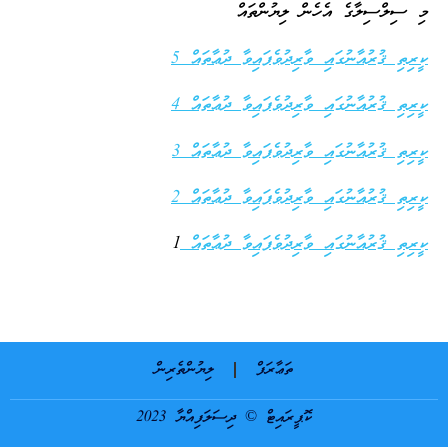
މި ސިލްސިލާގެ އެހެން ލިޔުންތައް
ކީރިތި ޤުރުއާނުގައި ވާރިދުވެފައިވާ ދުޢާތައް 5
ކީރިތި ޤުރުއާނުގައި ވާރިދުވެފައިވާ ދުޢާތައް 4
ކީރިތި ޤުރުއާނުގައި ވާރިދުވެފައިވާ ދުޢާތައް 3
ކީރިތި ޤުރުއާނުގައި ވާރިދުވެފައިވާ ދުޢާތައް 2
ކީރިތި ޤުރުއާނުގައި ވާރިދުވެފައިވާ ދުޢާތައް
1
ތަޢާރަފް
ލިޔުންތެރިން
ކޮޕީރައިޓް © ދިސަލަފިއްޔާ 2023