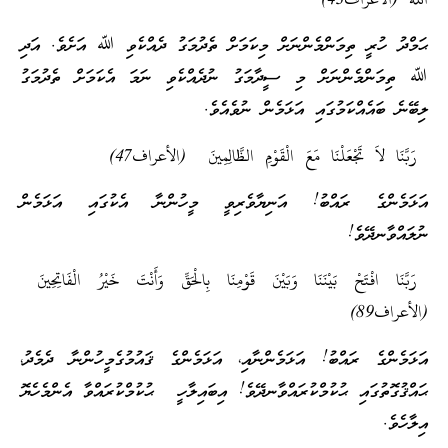
اللَّهُ (الأعراف43)
ޙަމްދު ހުރީ ތިމަންމެންނަށް މިކަމަށް ތެދުމަގު ދެއްކެވި ﷲ އަށެވެ. އަދި
ﷲ ތިމަންމެންނަށް މި ސީދާމަގު ނުދެއްކެވި ނަމަ އެކަމަށް ތެދުމަގު
ލިބޭނެ ބައެއްކަމުގައި އަޅަމެން ނުވެއެވެ.
رَبَّنَا لاَ تَجْعَلْنَا مَعَ الْقَوْمِ الظَّالِمِينَ (الأعراف47)
އަޅަމެންގެ ރައްބު! އަނިޔާވެރިވީ މީހުންނާ އެކުގައި އަޅަމެން
ނުލައްވާނދޭވެ!
رَبَّنَا افْتَحْ بَيْنَنَا وَبَيْنَ قَوْمِنَا بِالْحَقِّ وَأَنْتَ خَيْرُ الْفَاتِحِينَ
(الأعراف89)
އަޅަމެންގެ ރައްބު! އަޅަމެންނާއި، އަޅަމެންގެ ޤައުމުގެމީހުންނާ ދެމެދު،
ޙައްޤުގޮތުގައި ޙުކުމްކުރައްވާނދޭވެ! އިބައިލާހީ ޙުކުމްކުރައްވާ އެންމެހެޔޮ
އިލާހެވެ.