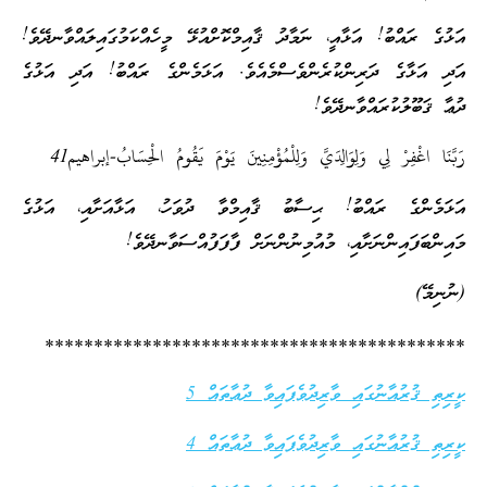
އަޅުގެ ރައްބު! އަޅާއީ، ނަމާދު ޤާއިމްކޮށްއުޅޭ މީހެއްކަމުގައިލައްވާނދޭވެ!
އަދި އަޅާގެ ދަރިންކުރެންވެސްމެއެވެ. އަޅަމެންގެ ރައްބު! އަދި އަޅުގެ
ދުޢާ ޤަބޫލުކުރައްވާނދޭވެ!
رَبَّنَا اغْفِرْ لِي وَلِوَالِدَيَّ وَلِلْمُؤْمِنِينَ يَوْمَ يَقُومُ الْحِسَابُ-إبراهيم41
އަޅަމެންގެ ރައްބު! ޙިސާބު ޤާއިމްވާ ދުވަހު، އަޅާއަށާއި، އަޅުގެ
މައިންބަފައިންނަށާއި، މުއުމިނުންނަށް ފާފަފުއްސަވާނދޭވެ!
(ނުނިމޭ)
*******************************************
ކީރިތި ޤުރުއާނުގައި ވާރިދުވެފައިވާ ދުޢާތައް 5
ކީރިތި ޤުރުއާނުގައި ވާރިދުވެފައިވާ ދުޢާތައް 4