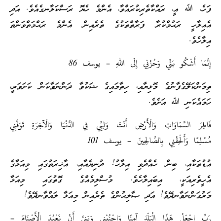
ފަހެ، ﷲ އީ، ރައްކާތެރިކުރައްވާ، އެންމެ ހެޔޮ ރަސްކަލާނގެއެވެ. އަދި
އެއިލާހީ ރަޙުމްކުރާ ފަރާތްތަކުގެ ތެރެއިން އެންމެ ރަޙްމަތްވަންތަ
އިލާހެވެ.
إِنَّمَا أَشْكُو بَثِّي وَحُزْنِي إِلَى اللهِ – يوسف 86
ތިމަންކަލޭގެފާނުގެ މޮޅިޔާއި، ހިތާމައިގެ ޝަކުވާ ދަންނަވާކަން ކަށަވަރީ،
ހަމައެކަނި ﷲ އަށެވެ.
فَاطِرَ السَّمَاوَاتِ وَالْأَرْضِ أَنْتَ وَلِيِّي فِي الدُّنْيَا وَالْآَخِرَةِ تَوَفَّنِي
مُسْلِمًا وَأَلْحِقْنِي بِالصَّالِحِينَ – يوسف 101
އުޑުތަކާއި، ބިން ހެއްދެވި އިލާހު! ދުނިޔެއާއި، އާޚިރަތުގައި މިއަޅާގެ
އެހީތެރިއަކީ، އިބައިލާހެވެ. މުސްލިމެއްގެ ގޮތުގައި މިއަޅާ
މަރުގަންނަވާނދޭވެ! އަދި ޞާލިޙުންގެ ތެރެއިން މިއަޅާ ލައްވާނދޭވެ!
رَبِّ اجْعَلْ هَذَا الْبَلَدَ آَمِنًا وَاجْنُبْنِي وَبَنِيَّ أَنْ نَعْبُدَ الْأَصْنَامَ –