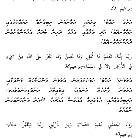
إبراهيم 35
އަޅުގެ ރައްބު! މިރަށަކީ އަމާންކަން ލިބިގެންވާ ރަށެއްކަމުގައި
ލައްވާނދޭވެ! އަދި އަޅާއާއި، އަޅުގެ ދަރިން ބުދަށް އަޅުކަންކުރުމުން
ދުރުކުރައްވާނދޭވެ!
رَبَّنَا إِنَّكَ تَعْلَمُ مَا نُخْفِي وَمَا نُعْلِنُ وَمَا يَخْفَى عَلَى اللَّهِ مِنْ شَيْءٍ
فِي الأَرْضِ وَلا فِي السَّمَاءِ-إبراهيم38
އަޅަމެންގެ ރައްބު! ހަމަކަށަވަރުން، އަޅަމެން ވަންހަނާކުރާ ކަންތަކާއި،
އަޅަމެން ފާޅުކުރާ ކަންތައް، އިބައިލާހު ދެނެވޮޑިގެންވަމުއެވެ.
އަދިބިމުގައްޔާއި، އުޑުގައިވާ އެއްވެސް އެއްޗެއް، ﷲއަށް ވަންހަނާވެގެން
ނުވެއެވެ.
رَبِّ اجْعَلْنِي مُقِيمَ الصَّلاةِ وَمِنْ ذُرِّيَّتِي رَبَّنَا وَتَقَبَّلْ دُعَاءِ-
إبراهيم40