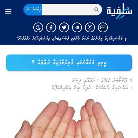
އިތުރަށް ހޯދާ
މި ވެބްސައިޓުގައިވާ ލިޔުންތައް ނަކަލު ކުރާނަމަ މި ވެބްސައިޓަށާއި ލިޔުންތެރިއާއަށް ހަވާލާދެއްވާ!
ކީރިތި ޤުރުއާނުގައި ވާރިދުވެފައިވާ ދުޢާތައް 5
6 އޮކްޓޯބަރު 2012
/
ދުޢާއާއި ޛިކުރު
/
އައްޝައިޚު މުޙައްމަދު ޝާފިޢު ބިން ޢަބްދިލްޣަފޫރު