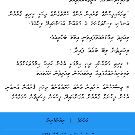
ޢަލައިހިވަސައްލަމަ ޙަދީޘްކުރެއްވިއެވެ.
“ތިޔަބައިމީހުންގެ ތެރެއިން އެންމެ ހެޔޮވެގެންވާ މީހަކީ ކީރިތި ޤުރުއާން
އުނގެނި، މީސްތަކުނަށް އެ ޤުރުއާން އުގަންނައިދޭ މީހާއެވެ.”
މިޙަދީޘް ރިވާކުރައްވާފައިވަނީ އިމާމް ބުޚާރީއެވެ.
މިޙަދީޘުން ލިބޭ ބައެއް ފައިދާ :
* ކީރިތި ޤުރުއާނާއި ދީނީ ޢިލްމަކީ އެހެން ހުރިހާ ޢިލްމުތަކަށްވުރެ
މަތިވެރިކުރައްވާފައިވާ ޢިލްމެއްކަން މިޙަދީޘުން ދޭހަވެއެވެ.
* މީސްތަކުންގެ ތެރެއިން އެންމެ ހެޔޮވެގެންވާ މީހަކީ ޤުރުއާން އުނގެނި
އެހެން މީހުނަށް ޤުރުއާން އުގަންނައިދޭ މީހާކަން މިޙަދީޘުން ހާމަވެއެވެ.
ތަޢާރަފް
ލިޔުންތެރިން