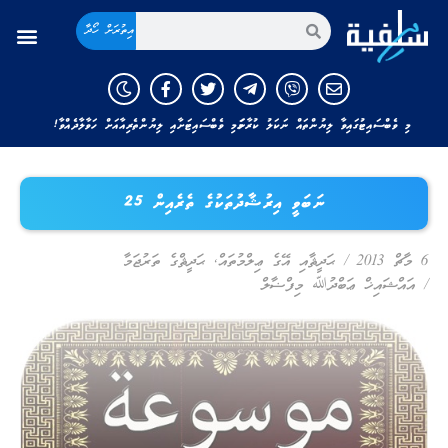
އިތުރަށް ހޯދާ
މި ވެބްސައިޓުގައިވާ ލިޔުންތައް ނަކަލު ކުރާނަމަ މި ވެބްސައިޓަށާއި ލިޔުންތެރިއާއަށް ހަވާލާދެއްވާ!
ނަބަވީ އިރުޝާދުތަކުގެ ތެރެއިން 25
6 މާޗް 2013
/
ޙަދީޘާއި އޭގެ ޢިލްމުތައް
,
ޙަދީޘްގެ ތަރުޖަމާ
/
އައްޝައިޚް ޢަބްދުﷲ މިފްޟާލް