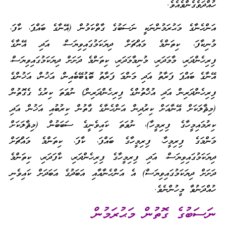
ހުއްދަވެގެންވެއެވެ.
އަންހެނާގެ މަޙުރަމުންނަކީ ނަސަބުގެ ގާތްކަމުން (އޭނާގެ ބައްޕަ، ކާފަ،
މުނިކާފަ، ކިތަންމެ މައްޗަށް ދިޔަކަމުގައިވިޔަސް، އަދި އޭނާގެ
ފިރިހެންދަރި، މާމަދަރި، މުނިމާމަދަރި، ކިތަންމެ ދަށަށް ދިޔަކަމުގައިވިޔަސް،
އޭނާގެ ބައްޕަ ފަރާތު އަދި މަންމަ ފަރާތު ބޮޑުބޭބެއިން، އަޚުން، އަޚުންގެ
ފިރިހެންދަރިން އަދި އުޚްތުންގެ ފިރިހެންދަރިން) ނުވަތަ ކިރުގެ ގެގޮތުން
(މިޘާލަކަށް އޭނާއަށް ކިރުދިން އަންހެނާގެ ގާތުން ކިރުބުއި އަޚުން އަދި
ކިރުމައިމީހާގެ ފިރިމީހާ)، ނުވަތަ ކައިވެނީގެ ސަބަބުން (މިޘާލަކަށް
މަންމަގެ ފިރިމީހާ، ފިރިމީހާގެ ބައްފަ، ކާފަ، ކިތަންމެ މައްޗަށް
ދިޔަކަމުގައިވިޔަސް، އަދި ފިރިމީހާގެ ފިރިހެންދަރި، ކާފަދަރި، ކިތަންމެ
ދަށަށް ދިޔަކަމުގައިވިޔަސް) އެ އަންހެނާއާއި އަބަދުގެ އަބަދަށް ކައިވެނި
ހުއްދަނުވާ މީހުންނެވެ.
ނަސަބުގެ ގޮތުން މަޙުރަމުން