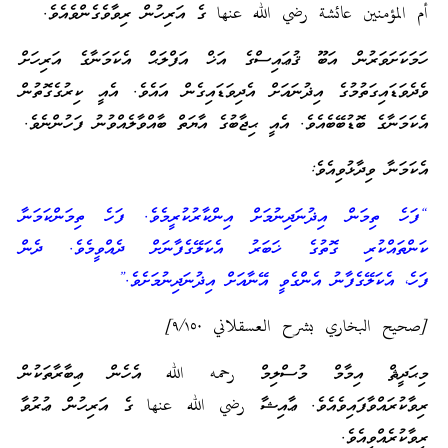
أم المؤمنين عائشة رضي الله عنها ގެ އަރިހުން ރިވާވެގެންވެއެވެ.
ހަމަކަށަވަރުން އަބޫ ޤުޢައިސްގެ އަޚް އަފްލަޙް އެކަމަނާގެ އަރިހަށް
ވެދެވަޑައިގަތުމުގެ އިޛުނައަށް އެދިވަޑައިގެން އައެވެ. އެއީ ކިރުގެގޮތުން
އެކަމަނާގެ ބޮޑުބޭބެއެވެ. އެއީ ޙިޖާބުގެ އާޔަތް ބާއްވާލެއްވުނު ފަހުންނެވެ.
އެކަމަނާ ވިދާޅުވިއެވެ:
“ފަހެ ތިމަން އިޛުނަދިނުމަށް އިންކާރުކުރީމެވެ. ފަހެ ތިމަންކަމަނާ
ކަންތައްކުރި ގޮތުގެ ޚަބަރު އެކަލޭގެފާނަށް ދެއްވީމެވެ. ދެން
ފަހެ،
އެކަލޭގެފާނު އެންގެވީ
އޭނާއަށް އިޛުނަދިނުމަށެވެ.”
[صحيح البخاري بشرح العسقلاني ٩/١٥٠]
މިޙަދީޘް އިމާމް މުސްލިމް رحمه الله އެހެން ޢިބާރާތަކުން
ރިވާކުރައްވާފައިވެއެވެ. ޢާއިޝާ رضي الله عنها ގެ އަރިހުން ޢުރުވާ
ރިވާކުރެއްވިއެވެ.