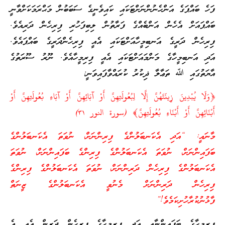
ފަހެ ބައްޕަގެ އަންހެނުންނަށްޓަކައި ކައިވެނީގެ ސަބަބުން މަޙްރަމަކަށްވާނީ
ބައްޕައަށް އެހެން އަންބެއްގެ ފަރާތުން ލިބިފަހުރި ފިރިހެން ދަރިއެވެ.
ފިރިހެން ދަރީގެ އަނބިމީހާއަށްޓަކައި އެއީ ފިރިހެންދަރީގެ ބައްޕައެވެ.
އަދި އަނބިމީހާގެ މަންމައަށްޓަކައި އެއީ ފިރިމީހާއެވެ. ނޫރު ސޫރަތުގެ
އާޔަތުގައި ﷲ ތަޢާލާ ޛިކުރު ކުރައްވާފައިވަނީ:
﴿وَلَا يُبْدِينَ زِينَتَهُنَّ إِلَّا لِبُعُولَتِهِنَّ أَوْ آبَائِهِنَّ أَوْ آبَاءِ بُعُولَتِهِنَّ أَوْ
أَبْنَائِهِنَّ أَوْ أَبْنَاءِ بُعُولَتِهِنَّ﴾ (سورة النور ٣١)
މާނައީ: “އަދި އެކަނބަލުންގެ ފިރިންނަށް، ނުވަތަ އެކަނބަލުންގެ
ބަފައިންނަށް، ނުވަތަ އެކަނބަލުންގެ ފިރިންގެ ބަފައިންނަށް، ނުވަތަ
އެކަނބަލުންގެ ފިރިހެން ދަރިންނަށް، ނުވަތަ އެކަނބަލުންގެ ފިރިންގެ
ފިރިހެން ދަރިންނަށް މެނުވީ އެކަނބަލުންގެ ޒީނަތް
ފާޅުނުކުރާހުށިކަމެވެ!”
ފިރިމީހާގެ ބަފައިންނާއި އަދި ފިރިމީހާގެ ފިރިހެން ދަރިން އެއީ އެ