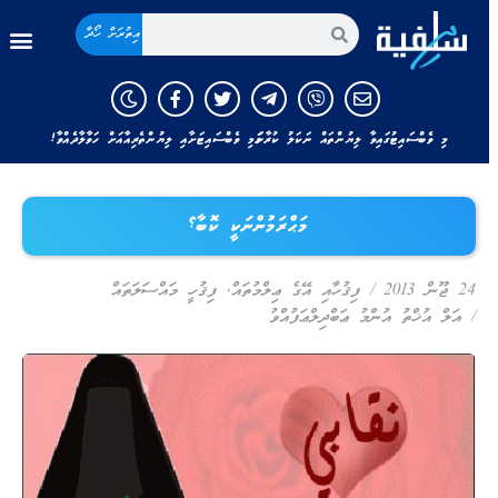
އިތުރަށް ހޯދާ
މި ވެބްސައިޓުގައިވާ ލިޔުންތައް ނަކަލު ކުރާނަމަ މި ވެބްސައިޓަށާއި ލިޔުންތެރިއާއަށް ހަވާލާދެއްވާ!
މަޙްރަމުންނަކީ ކޮބާ؟
24 ޖޫން 2013
/
ފިޤުހާއި އޭގެ ޢިލްމުތައް
,
ފިޤުހީ މައްސަލަތައް
/
އަލް އުޚްތު އުންމު ޢަބްދިލްޢަފުއްވު