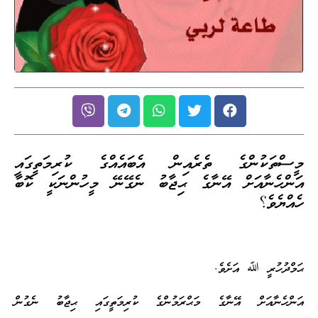
މީސްތަކުންގެ ތެރެއިން އެބައެއްގެ ކުރިމަތީގައި
އަންހެނާއަށް އޭނާގެ ޙިޖާބު ނެގޭނޭ މީހުންނަކީ ކޮބާ
ހެއްޔެވެ؟
ޙަމްދުހުރީ ﷲ އަށެވެ.
އަންހެނާއަށް އޭނާގެ މަޙްރަމުންގެ ކުރިމަތީގައި ޙިޖާބު ނެގުން