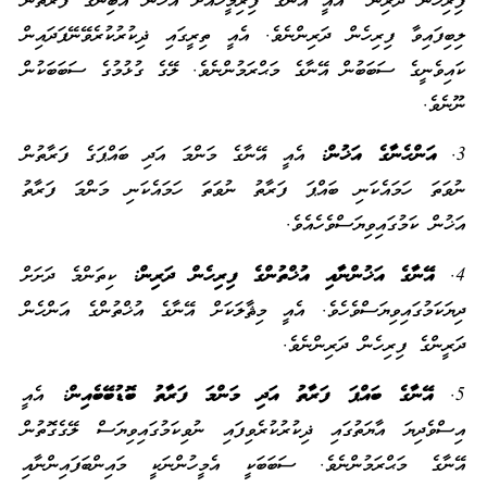
ފިރިހެން ދަރިން” އެއީ އޭނާގެ ފިރިމީހާއަށް އެހެން އަބިންގެ ފަރާތުން
ލިބިފައިވާ ފިރިހެން ދަރިންނެވެ. އެއީ ތިރީގައި ޛިކުރުކުރެވޭނޭފަދައިން
ކައިވެނީގެ ސަބަބުން އޭނާގެ މަޙްރަމުންނެވެ. ލޭގެ ގުޅުމުގެ ސަބަބަކުން
ނޫނެވެ.
3.
އަންހެނާގެ އަޚުން
:
އެއީ އޭނާގެ މަންމަ އަދި ބައްޕަގެ ފަރާތުން
ނުވަތަ ހަމައެކަނި ބައްޕަ ފަރާތު ނުވަތަ ހަމައެކަނި މަންމަ ފަރާތު
އަޚުން ކަމުގައިވިޔަސްވެހެއެވެ.
4.
އޭނާގެ އަޚުންނާއި އުޚްތުންގެ ފިރިހެން ދަރިން:
ކިތަންމެ ދަށަށް
ދިޔަކަމުގައިވިޔަސްވެހެވެ. އެއީ މިޘާލަކަށް އޭނާގެ އުޚްތުންގެ އަންހެން
ދަރީންގެ ފިރިހެން ދަރިންނެވެ.
5.
އޭނާގެ ބައްޕަ ފަރާތު އަދި މަންމަ ފަރާތު ބޮޑުބޭބެއިން
:
އެއީ
އިސްވެދިޔަ އާޔަތުގައި ޛިކުރުކުރެވިފައި ނުވިކަމުގައިވިޔަސް ލޭގެގޮތުން
އޭނާގެ މަޙްރަމުންނެވެ. ސަބަބަކީ އެމީހުންނަކީ މައިންބަފައިންނާއި