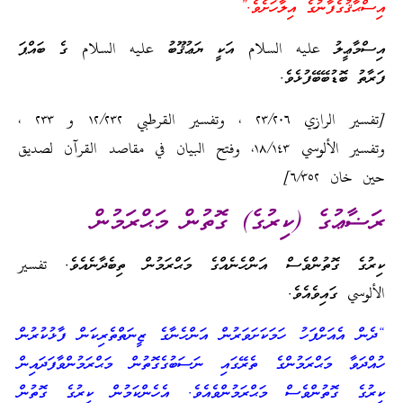
އިސްޙާޤުގެފާނުގެ އިލާހަށެވެ.”
އިސްމާޢީލު عليه السلام އަކީ ޔަޢުޤޫބު عليه السلام ގެ ބައްޕަ
ފަރާތު ބޮޑުބޭބޭފުޅެވެ.
[تفسير الرازي ٢٣/٢٠٦ ، وتفسير القرطبي ١٢/٢٣٢ و ٢٣٣ ،
وتفسير الألوسي ١٨/١٤٣، وفتح البيان في مقاصد القرآن لصديق
حين خان ٦/٣٥٢]
ރަޟާޢުގެ (ކިރުގެ) ގޮތުން މަޙްރަމުން
ކިރުގެ ގޮތުންވެސް އަންހެނެއްގެ މަޙްރަމުން ތިބެދާނެއެވެ. تفسير
الألوسي ގައިވެއެވެ.
“ދެން އެއަށްފަހު ހަމަކަށަވަރުން އަންހެނާގެ ޒީނަތްތެރިކަން ފާޅުކުރުން
ހުއްދަވާ މަޙްރަމުންގެ ތެރޭގައި ނަސަބުގެގޮތުން މަޙްރަމުންވާފަދައިން
ކިރުގެ ގޮތުންވެސް މަޙްރަމުންވެއެވެ. އެހެންކަމުން ކިރުގެ ގޮތުން