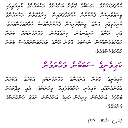
އެއްފަދަކަމަށެވެ. ނަސަބުގެ ގޮތުން އަންހެނާގެ މަޙްރަމުންގެ ކުރިމަތީގައި
ޒީނަތްތެރިކަން ފާޅުކުރުން ހުއްދަވާފަދައިން، ކިރުގެގޮތުން މަޙްރަމުންގެ
ކުރިމަތީގައި އޭނާގެ ޒީނަތްތެރިކަން ފާޅުކުރުންވެސް ހުއްދަވެގެންވެއެވެ.
އަދި އޭނާގެ ހަށިގަނޑުން ކިރުގެގޮތުން މަޙްރަމުންނަށް ބެލުން
ހުއްދަވެގެންވާތަން، ނަސަބުގެ ގޮތުން އޭނާގެ މަޙްރަމުންނަށްވެސް ބެލުން
ހުއްދަވެގެންވެއެވެ.
ކައިވެނީގެ ސަބަބުން މަޙްރަމުން
ކައިވެނީގެ ގޮތުން އަންހެނާގެ މަޙްރަމުންނަކީ އަބަދުގެ އަބަދަށް
އެއަންހެނާއާއި ކައިވެނި ޙަރާމްވެފައިވާ މީހުންނެވެ. އެއީ މިޘާލަކަށް
ބައްޕަގެ އަންހެނުން، ފިރިހެން ދަރީގެ އަންހެނުން، ނުވަތަ އަންހެނުންގެ
މަންމައެވެ.
[شرح المنتهى ٣/٧]