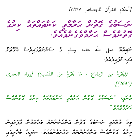
[أحكام القرآن للجصاص ٣/٣١٧]
ނަސަބުގެ ގޮތުން ޙަރާމްވީ ކަންތައްތައް ކިރުގެ
ގޮތުންވެސް ޙަރާމްވެގެންވެއެވެ.
ނަބިއްޔާ صلى الله عليه وسلم ގެ ސުންނަތުގައިވެސް އެގޮތަށް
އައިސްފައިވެއެވެ.
((يَحْرُمُ مِنَ الرَّضَاعِ ، مَا يَحْرُمُ مِنَ النَّسَبِ)) [رواه البخاري
(2645)].
މާނައީ: “
ނަސަބުގެ ގޮތުން
ޙަރާމްވީ ކަންތައްތައް ކިރުގެ ގޮތުންވެސް
ޙަރާމްވެއެވެ.”
މީގެ މުރާދަކީ ނަސަބުގެ ގޮތުން އަންހެނުންނަށް މަޙްރަމުން ވާފަދައިން
ކިރުގެ ގޮތުންވެސް އަންހެނުންނަށް މަޙްރަމުންވެއެވެ. ޞަޙީޙް ބުޚާރީގައި