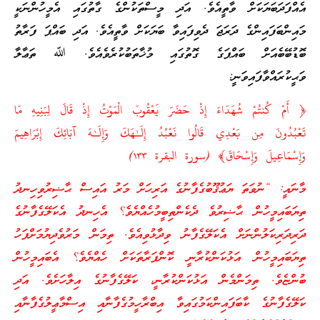
އެއްފަދަބަޔަކަށް ވާތީއެވެ. އަދި މީސްތަކުންގެ ގާތުގައި އެމީހުންނަކީ
މައިންބަފައިންގެ ދަރަޖަ ދެވިފައިވާ ބަޔަކަށް ވާތީއެވެ. އަދި ބައްޕަ ފަރާތު
ބޮޑުބޭބެއަށް ބައްޕަގެ ގޮތުގައި މުޚާތަބުކުރެވެއެވެ. ﷲ ތަޢާލާ
ވަޙީކުރައްވާފައިވަނީ:
﴿ أَمْ كُنتُمْ شُهَدَاءَ إِذْ حَضَرَ يَعْقُوبَ الْمَوْتُ إِذْ قَالَ لِبَنِيهِ مَا
تَعْبُدُونَ مِن بَعْدِي قَالُوا نَعْبُدُ إِلَـٰهَكَ وَإِلَـٰهَ آبَائِكَ إِبْرَاهِيمَ
وَإِسْمَاعِيلَ وَإِسْحَاقَ﴾ (سورة البقرة ١٣٣)
މާނައީ: “ނުވަތަ ޔަޢުޤޫބުގެފާނުގެ އަރިހަށް މަރު އައިސް ޙާޟިރުވިހިނދު
ތިޔަބައިމީހުން ޙާޟިރުވެ ދެކެންތިބީމުހެއްޔެވެ؟ އެހިނދު އެކަލޭގެފާނުގެ
ދަރިދަރިކަލުންނަށް އެކަލޭގެފާނު ވިދާޅުވިއެވެ. ތިމަން މަރުވެދިޔުމަށްފަހު
ތިޔަބައިމީހުން އަޅުކަންކުރާނީ ކޮންފަރާތަކަށް ހެއްޔެވެ؟ އެބައިމީހުން
ބުންޏެވެ. ތިމަންމެން އަޅުކަންކުރާނީ، ކަލޭގެފާނުގެ އިލާހަށެވެ. އަދި
ކަލޭގެފާނުގެ ކާބަފައިންކަމުގައިވާ އިބްރާހީމުގެފާނާއި އިސްމާޢީލުގެފާނާއި