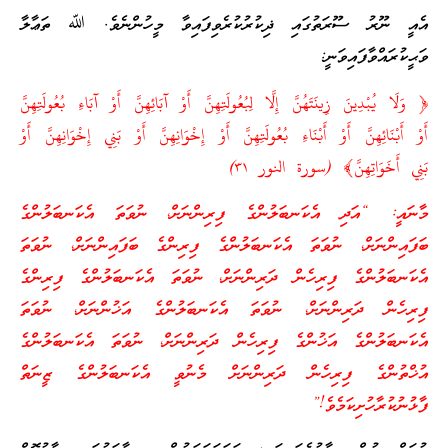
އެއީ ނޫރު ސޫރަތުގައި ޛިކުރުކުރެވިފައިވާ މީހުންނެވެ. ﷲ ތަޢާލާ
ވަޙީކުރައްވާފައިވަނީ:
﴿ وَلَا يُبْدِينَ زِينَتَهُنَّ إِلَّا لِبُعُولَتِهِنَّ أَوْ آبَائِهِنَّ أَوْ آبَاءِ بُعُولَتِهِنَّ
أَوْ أَبْنَائِهِنَّ أَوْ أَبْنَاءِ بُعُولَتِهِنَّ أَوْ إِخْوَانِهِنَّ أَوْ بَنِي إِخْوَانِهِنَّ أَوْ
بَنِي أَخَوَاتِهِنَّ﴾ (سورة النور ٣١)
މާނައީ: “އަދި އެކަނބަލުންގެ ފިރިންނަށް، ނުވަތަ އެކަނބަލުންގެ
ބަފައިންނަށް، ނުވަތަ އެކަނބަލުންގެ ފިރިންގެ ބަފައިންނަށް، ނުވަތަ
އެކަނބަލުންގެ ފިރިހެން ދަރިންނަށް، ނުވަތަ އެކަނބަލުންގެ ފިރިންގެ
ފިރިހެން ދަރިންނަށް، ނުވަތަ އެކަނބަލުންގެ އަޚުންނަށް، ނުވަތަ
އެކަނބަލުންގެ އަޚުންގެ ފިރިހެން ދަރިންނަށް، ނުވަތަ އެކަނބަލުންގެ
އުޚްތުންގެ ފިރިހެން ދަރިންނަށް މެނުވީ އެކަނބަލުންގެ ޒީނަތް
ފާޅުނުކުރާހުށިކަމެވެ!”