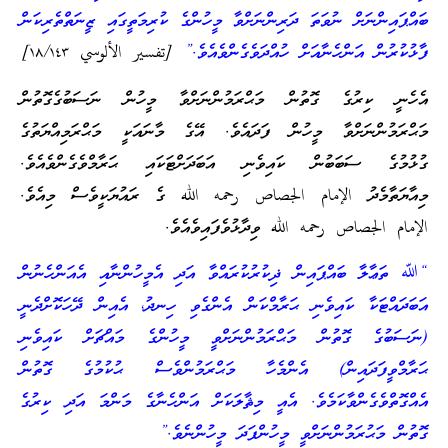
ބައްޕައިންނަށް ނުވަތަ ދަރިންނަށްވާ މީހުންގެ ކުރިމަތީގައި ޒީނަތްތެރިކަން
ފާޅުކުރުން އަންހެނާއަށް ހުއްދަވެގެންވެއެވެ.”
[تفسير الألوسي ١٨/١٤٣]
އެހެނީ ކިރުގެ ގޮތުން މަޙްރަމުންނަށްވާ މީހުން ނަސަބުގެގޮތުން
މަޙްރަމުންނަށްވާ މީހުން ފަދައެވެ. އޭގެ މާނައަކީ މަޙްރަމިއްޔަތުގެ
ގުޅުމުގެ ސަބަބުން ކައިވެނި އަބަދަށްޓަކައި ޙަރާމްވެގެންވެއެވެ.
މިއާޔަތާމެދު الإمام الجصاص رحمه الله ގެ ރައުޔަކީވެސް މިއެވެ.
الإمام الجصاص رحمه الله ވިދާޅުވެފައިވެއެވެ.
“ﷲ ތަޢާލާ ބައްޕައިން ޛިކުރުކުރައްވާ އަދި އެމީހުންނާއި އެއަންހެނުން
އަބަދައްޓަކާ ކައިވެނި ޙަރާމްކަން އެންގެވި ހިނދު، އެއިން ދޭހަކޮށްދެނީ
(ނަސަބުގެ ގޮތުން މަޙްރަމުންނަށްވީ މީހުންގެ މައްޗަށް ކައިވެނި
ޙަރާމްވީފަދައިން) އެންމެހާ މަޙްރަމުންވެސް ޙުކުމުގެ ގޮތުން
އެއްގޮތްވެގެންވާކަމެވެ. އެއީ މިޘާލަކަށް އަންހެނާގެ މަންމަ އަދި ކިރުގެ
ގޮތުން މަޙުރަމުންނަށްވީ މީހުންފަދަ މީހުންނެވެ.”