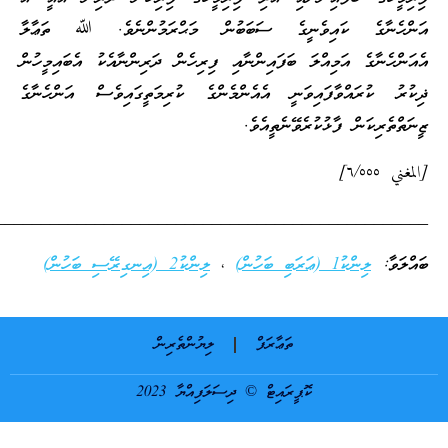
އަންހެނާގެ ކައިވެނީގެ ސަބަބުން މަޙްރަމުންނެވެ. ﷲ ތަޢާލާ
އެއަންހެނާގެ އަމިއްލަ ބަފައިންނާއި ފިރިހެން ދަރިންނާއެކު އެބައިމީހުން
ޛިކުރު ކުރައްވާފައިވަނީ އެއެންމެންގެ ކުރިމަތީގައިވެސް އަންހެނާގެ
ޒީނަތްތެރިކަން ފާޅުކުރެވޭނެތީއެވެ.
[المغني ٦/٥٥٥]
________________________________________________
ބައްލަވާ:
ލިންކު1 (ޢަރަބި ބަހުން)
،
ލިންކު2 (އިނގިރޭސި ބަހުން)
ތަޢާރަފް
ލިޔުންތެރިން
ކޮޕީރައިޓް © ދިސަލަފިއްޔާ 2023