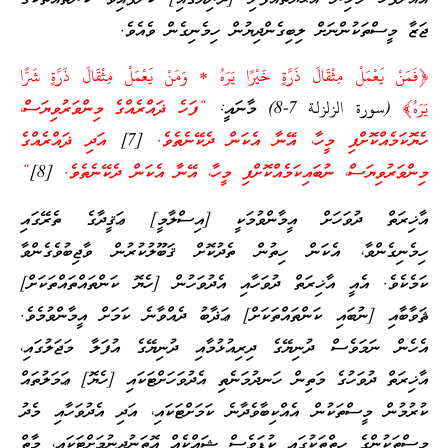
ޖަޒާ މީސްތަކުންނަށް ލިބިގެންދިޔުން ހިމެނިގެން ވެއެވެ.
﴿فَمَنْ يَعْمَلْ مِثْقَالَ ذَرَّةٍ خَيْرًا يَرَهُ * وَمَنْ يَعْمَلْ مِثْقَالَ ذَرَّةٍ شَرًّا
يَرَهُ﴾
(سورة الزلزلة 7-8) މާނައީ:
“ފަހެ ޛައްރެއްގެ މިންވަރުވިޔަސް،
ހެޔޮކަމެއްކޮށްފި މީހާ، އޭނާ އެކަން ދެކޭނެތެވެ.
[7]
އަދި ޛައްރެއްގެ
މިންވަރުވިޔަސް، ނުބައިކަމެއްކޮށްފި މީހާ، އޭނާ އެކަން ދެކޭނެތެވެ.
[8]
“
އާޚިރަތް ދުވަހަށް އީމާންވުމަކީ [އިސްލާމީ] ޢަޤީދާގެ ތެރޭގައި
ހިމެނިގެންވާ، އެކަން ހިތުން ތެދުކޮށް ޤަބޫލުކުރުން ވާޖިބުވެގެންވާ
ކަމެކެވެ. އެއީ އާޚިރަތް ދުވަހާއި އެދުވަހުން [ހެޔޮ ކަންތައްތައްތަކަށް]
ޘަވާބާއި [ނުބައި ކަންތައްތަކަށް] ޢަޛާބު ދެއްވާނެ ކަމަށް އީމާންވުމެވެ.
އެހެން ނަމަވެސް ދުނިޔޭގެ ދިރިއުޅުމާއި ދުނިޔޭގެ އުފަލާ މަޖަލުގައި،
އާޚިރަތް ދުވަހުގެ މަތިން ހަނދުމަނެތި އެދުވަހަށްޓަކައި [ހެޔޮ] ޢަމަލުތައް
ކުރުމުން މީސްތަކުން އެއްކިބާވެދާނެ ކަމަށްޓަކައި، އަދި އެދުވަހާއި މެދު
މީސްތަކުންގެ ހިތްތަކުގައި ކުޑަވެސް ޝައްކެއް އޮތަނުދިނުމަށްޓަކައި، މާތް