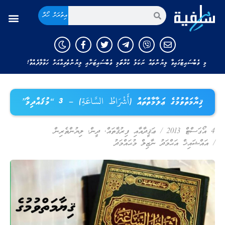
އިތުރަށް ހޯދާ
މި ވެބްސައިޓުގައިވާ ލިޔުންތައް ނަކަލު ކުރާނަމަ މި ވެބްސައިޓަށާއި ލިޔުންތެރިއާއަށް ހަވާލާދެއްވާ!
ޤިޔާމަތްވުމުގެ ޢަލާމާތްތައް (أَشْرَاطُ السَّاعَةِ) – 3 “މުޤައްދިމާ”
4 އޯގަސްޓް 2013
/
ޢަޤީދާއާއި ފިރުޤާތައް
,
ދީން
,
ލިޔުންތެރިން
/
އައްޝައިޚް އަޙްމަދު ނާޒިލް މުޙައްމަދު