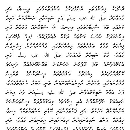
ދެންފަހެ މިއުންމަތަކީ އެންމެފަހުގެ އުންމަތްކަމުގައި ވީހިނދު، އަދި
މުޙައްމަދު صلّى الله عليه وسلّم އަކީ ނަބީކަމާއި ރަސޫލުކަން ޚަތިމް
ކުރެއްވި މާތް ސާހިބާކަމުގައި ވީހިނދު، ﷲ ސުބްޙާނަހޫ ވަތަޢާލާ ވަނީ
މިއުންމަތަށް ޚާއްޞަ ކަންތައް ތަކެއް ދެއްވާފައެވެ. [މީގެ ތެރޭގައި]
ޤިޔާމަތް ވުމުގެ ޢަލާމާތްތައް މިއުއްމަތުގައި ފާޅުކުރެއްވުން ހިމެނިގެން
ވެއެވެ. މާތް ނަބިއްޔާ މުޙައްމަދު صلّى الله عليه وسلّم ވަނީ
އެކަލޭގެފާނުގެ މާތް ދޫފުޅުން އެކަންކަން ބަޔާންކޮށްދެއްވާ ފުރިހަމަ
ކޮށްދެއްވާފައެވެ. ޤިޔާމަތުގެ ޢަލާމާތްތައް މީސްތަކުންގެ ތެރެއިން
ފާޅުވާނެކަމާއި އެކަމުން ރެކިނުގަނެވޭނޭކަން ވަނީ ޚަބަރު ކުރައްވާފައެވެ.
ފަހެ އެމާތް ނަބީކަލޭގެފާނު صلّى الله عليه وسلّمއަށް ފަހު އިތުރު
ނަބިއްޔަކު ނުފޮނުއްވުން އެއީ ޤިޔާމަތުގެ މިޢަލާމާތްތައް މީސްތަކުންނަށް
ބަޔާންކޮށްދޭ ކަމެކެވެ. އަދި ފަހުޒަމާނުގައި ބޮޑެތި ކަންތައްތަކެއް ހިނގާ،
މިޢާލަމް ފަނާވެ ނެތިގެންދިޔުން މީގެތެރެއިން ހިމެނިގެން ވެއެވެ. އަދި
އެއަށްފަހު މުޅިން އާޙަޔާތެއްފެށި [ދުނިޔޭގައި] ކޮށްފައިވާ ކަންތައްތަކުގެ