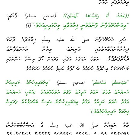
ވިދާޅުވެފައި ވެއެވެ.
((بُعِثْتُ أَنَا وَالسَّاعَة كَهَاتَيْنِ))
(صحيح مسلم
) މާނައީ:
“ތިމަންކަލޭގެފާނު ފޮނުއްވުނީ ޤިޔާމަތާއި މިހާކައިރީގައެވެ.”
(1)
އަދި އެކަލޭގެފާނު صلى الله عليه وسلّم ޤިޔާމަތުގެ ވާހަކަ
ޛިކުރުކުރައްވާކަމުގައި ވަނީނަމަ، އިތުރު އެކަލޭގެފާނުގެ
ދެކޯތާފަތްޕުޅު
ރަތްވެ، އަޑުފުޅު އުފުލި، ގަދައަށް ކޯފާ އިސްވެ ހުންނަވައި
ލަޝްކަރަކަށް އިންޛާރު ކުރައްވާ ބަސްފުޅު ޙަދީޘް ކުރައްވާ ކަހަލައެވެ:
“صَبَّحَكُمْ مَسَّاكُمْ”
(صحيح مسلم)
“ތިޔަބައިމީހުންގެ ކައިރިއަށް
ހެނދުނުގެ ވަގުތު ނުވަތަ ހަވީރުގެ ވަޤުތު އަތުވެއްޖެއެވެ. (އެބަހީ: ހެނދުނުގެ
ވަޤުތު ނުވަތަ ހަވީރުގެ ވަޤުތު ތިޔަބައިމީހުންނާ އައިސް ބައްދަލުކުރާ ފަދައިން
ޤިޔާމަތް ކައިރިވެއްޖެއެވެ.)”
މާތް ނަބިއްޔާ صلّى الله عليه وسلّم ގެ އަޞްޙާބުބޭކަލުން،