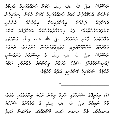
ރަސޫލުﷲ صلّى الله عليه وسلّم ޚަބަރު ކުރައްވާފައިވާ ޣައިބުގެ
ކަންކަން، އެކަލޭގެފާނު ޚަބަރު ކުރައްވާފައިވާ ގޮތަށް އެކަން ހިނގައިގެން
ދާމަންޒަރު ފެނުމުން އީމާންތެރިކަން އިތުރުނުވެ ހުންނާނީ
ކޮންފަދައަކުންތޯއެވެ؟ ފަހެ މިޢަލާމާތްތަކުންކުރެ އަލަށްފާޅުވާ ކޮންމެ
ޢަލާމާތެއްމެ ވާހުށީ މުޙައްމަދު صلّى الله عليه وسلّم އުންމަތުގެ
މައްޗަށްވާ ބަޔާންކޮށްދެނިވި މުޢުޖިޒާތަކަށްކަން ކަށަވަރެވެ. ދެންފަހެ
ރަސޫލުﷲ صلّى الله عليه وسلّم ގެ ރިސާލަތައް ފުރަގަސްދީ،
[އެރިސާލަތާމެދު] ޝައްކު އުފައްދާ މީހުންނަށް ގެއްލުމާއި ހަލާކު
ހުއްޓެވެ. ނަރަކައިގެ ވޭންދެނިވި ޢަޛާބު ހުއްޓެވެ.
—————————————————————-
(1) މިޙަދީޘްގެ ޝަރަޙާގައި ޙާފިޡް އިބްން ރަޖަބް ވިދާޅުވެފައި ވެއެވެ.
މާތް ނަބިއްޔާ صلّى الله عليه وسلّم ގެ އަތްޕުޅުގެ ޝަހާދަތް
އިނގިއްޔާއި މެދު އިނގިލި ކައިރި ކޮށްލައްވައި މިފަދައިން ޙަދީޘް