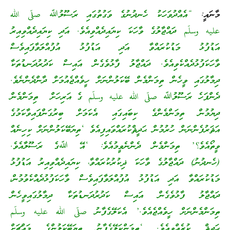
މާނައީ:
“އެއްދުވަހަކު ހެނދުނުގެ ވަގުތުގައި ރަސޫލުﷲ صلّى الله
عليه وسلّم ދައްޖާލުގެ ވާހަކަ ކިޔައިދެއްވިއެވެ. އަދި ކިޔައިދެއްވިއިރު
އަޑުފުޅު މަޑުކުރައްވާ އަދި އަޑުފުޅު އުފުއްލަވާފައިވެސް
ވާހަކަފުޅުދެއްކެވިއެވެ. ދައްޖާލު ފާޅުވެގެން އައިސް ކަދުރުދަނޑުތަކާ
ދިމާލުގައި ވީހެން ތިމަންމެން ބޭކަލުންނަށް ހީވެއްޖެއުމަށް ދާންދެންނެވެ.
ދެންފަހެ ރަސޫލުﷲ صلّى الله عليه وسلّم ގެ އަރިހަށް ތިމަންމެން
ދިޔުމުން ތިމަންމެންގެ ކިބައިގައި އެކަމަށް ބިރުގަންފައިވާކަމުގެ
އަޘަރުފެންނަން ހުރުމުން ޙަދީޘްކުރައްވައިފިއެވެ ‘ތިޔަބޭކަލުންނަށް ކިހިނެއް
ވީތޯއެވެ؟’ ތިމަންމެން ދެންނެވީމުއެވެ: ‘އޭ ﷲގެ ރަސޫލާއެވެ.
(ހެނދުނު) ދައްޖާލުގެ ވާހަކަ ޛިކުރުކުރައްވާ، ކިޔައިދެއްވިއިރު އަޑުފުޅު
މަޑުކުރައްވާ އަދި އަޑުފުޅު އުފުއްލަވާފައިވެސް ވާހަކަފުޅުދެއްކެވުމުން،
ދައްޖާލު ފާޅުވެގެން އައިސް ކަދުރުދަނޑުތަކާ ދިމާލުގައިވީހެން
ތިމަންމެންނަށް ހީވެއްޖެއެވެ.’ އެކަލޭގެފާނު صلّى الله عليه وسلّم
ޙަދީޘް ކުރެއްވިއެވެ. ‘ތިމަންކަލޭގެފާނު ތިޔަބޭކަލުންގެ މައްޗަށް