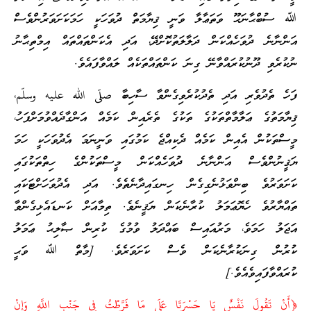
ﷲ ސުބްޙާނަޙޫ ވަތަޢާލާ ވަނީ ޤިޔާމަތް ދުވަހަކީ ހަމަކަށަވަރުންވެސް
އަންނާނެ ދުވަހެއްކަން ދަލާލަތުކޮށްދޭ، އަދި އެކަންތައްތައް އިމްތިޙާނު
ނުކުރެވި ދޫނުކުރައްވާނޭ ގިނަ ކަންތައްތަކެއް ލައްވާފައެވެ.
ފަހެ ތެދުވެރި އަދި ތެދުކުރެވިގެންވާ ސާހިބާ صلّى الله عليه وسلّم،
ޤިޔާމަތުގެ ޢަލާމާތްތަކުގެ ތަކުގެ ތެރެއިން ކަމެއް އަންގާދެއްވުމަށްފަހު،
މީސްތަކުން އެއިން ކަމެއް ދެކިއްޖެ ކަމުގައި ވަނީނަމަ އެދުވަހަކީ ހަމަ
ޔަޤީނުންވެސް އަންނާނެ ދުވަހެއްކަން މީސްތަކުންގެ ހިތްތަކުގައި
ކަށަވަރުވެ ބިންވަޅުނެގިގެން ހިނގައިދާނެތެވެ. އަދި އެދުވަހަށްޓަކައި
ތައްޔާރުވެ ހެޔޮޢަމަލު ކުރާނެކަން ޔަޤީނެވެ. ތިމާއަށް ކަނޑައެޅިގެންވާ
އަޖަލު ހަމަވެ، މަރުއައިސް ބައްދަލު ވުމުގެ ކުރިން ޞާލިޙު ޢަމަލު
ކުރުން ގިނަކުރާނެކަން ވެސް ކަށަވަރެވެ. [މާތް ﷲ ވަޙީ
ކުރައްވާފައިވެއެވެ.]
﴿أَنْ تَقُولَ نَفْسٌ يَا حَسْرَتَا عَلَى مَا فَرَّطْتُ فِي جَنْبِ اللَّهِ وَإِنْ