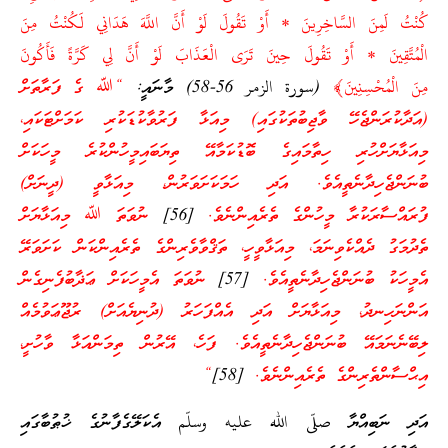
كُنْتُ لَمِنَ السَّاخِرِينَ * أَوْ تَقُولَ لَوْ أَنَّ اللَّهَ هَدَانِي لَكُنْتُ مِنَ
الْمُتَّقِينَ * أَوْ تَقُولَ حِينَ تَرَى الْعَذَابَ لَوْ أَنَّ لِي كَرَّةً فَأَكُونَ
مِنَ الْمُحْسِنِينَ﴾
(سورة الزمر 56-58) މާނައީ:
“ﷲ ގެ ފަރާތަށް
(އަދާކުރަންޖެހޭ ވާޖިބުތަކުގައި) މިއަޅާ ފަރުވާކުޑަކުރި ކަމަށްޓަކައި،
މިއަޅާޔަށްހުރި ހިތާމައިގެ ބޮޑުކަމާއޭ ތިޔަބައިމީހުންކުރެ މީހަކަށް
ބުނަންޖެހިދާނެތީއެވެ. އަދި ހަމަކަށަވަރުން، މިއަޅާވީ (ދީނަށް)
ފުރައްސާރަކުރާ މީހުންގެ ތެރެއިންނެވެ.
[56]
ނުވަތަ ﷲ
މިއަޅާޔަށް
ތެދުމަގު ދެއްކެވިނަމަ، މިއަޅާވީހީ، ތަޤްވާވެރިންގެ ތެރެއިންކަން ކަށަވަރޭ
އެމީހަކު ބުނަންޖެހިދާނެތީއެވެ.
[57]
ނުވަތަ އެމީހަކަށް ޢަޛާބުފެނިގެން
އަންނަހިނދު، މިއަޅާޔަށް އަދި އެއްފަހަރު (ދުނިޔެއަށް) ރުޖޫޢަވުމެއް
ލިބޭނެނަމައޭ ބުނަންޖެހިދާނެތީއެވެ. ފަހެ، އޭރުން ތިމަންއަޅާ ވާހުށީ،
އިޙްސާންތެރިންގެ ތެރެއިންނެވެ.
[58]
“
އަދި ނަބިއްޔާ صلّى الله عليه وسلّم އެކަލޭގެފާނުގެ ޚުޠުބާގައި