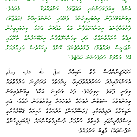
އެންމެ ބިރުފުޅުގަންނަނީ ދައްޖާލުގެ ކަންތައްތަކާ މެދުއެވެ.
ތިމަންކަލޭގެފާނު ތިޔަބައިމީހުންގެ ތެރޭގައި ހުންނަވަނިކޮށް (ދައްޖާލު)
ފާޅުވެއްޖެނަމަ ތިމަންކަލޭގެފާނު އޭގެ މައްޗަށް ގަދަވެ، ތިޔަބައިމީހުން
ދިފާޢު ކުރައްވާނަމެވެ. އަދި ތިމަންކަލޭގެފާނު ތިޔަބޭކަލުންގެ ތެރޭގައި
ނުވަނީސް (ދައްޖާލު) ފާޅުވެއްޖެނަމަ ކޮންމެ މީހަކުވެސް އަމިއްލައަށް
އޭގެ މައްޗަށް ގަދަވެގަންނަ ހުއްޓެވެ.”
ހަމަޔަޤީނުންވެސް މާތް ނަބިއްޔާ صلّى الله عليه وسلّم
އެކަންކަމާއިމެދު ޚަބަރުދެއްވާފައިވާ، ޤިޔާމަތުގެ ވަރަށްގިނަ ޢަލާމާތްތައް
މިވަނީ ފާޅުވެ ނިމިފައެވެ. ފަހެ މުއުމިނު އަޅާގެ އީމާންތެރިކަން
މިކަންކަމުގެ ސަބަބުން ދުވަހެއް ދުވަހަކަށް އިތުރުވެގެން ދެއެވެ. އަދި
ނަބީކަމުގެ ދަލީލުތަކާއި [ރަސޫލުކަން] ތެދުކަމުގެ ހެކިތައް ޤަބޫލުކުރެވި
އިސްލާމްދީނުގައި ޘާބިތުވެ ހުރުމަށް މުސްލިމުތަކުންނަށް [އެބައިމީހުންގެ
ނަފްސުތައް] ވާޖިބު ކުރުވައެވެ.