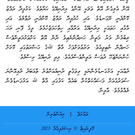
އޭނާ އެލިގެން އޮތް ވަލަކީ އޭނާގެ މިދުނިޔޭގެ ޙަޔާތެވެ. ކަޅުމީދާ ރަމްޒު
ކޮށްދެނީ ރޭގަނޑެވެ. އަދި ހުދުމީދާ ރަމްޒު ކޮށްދެނީ ދުވާލެވެ. އަދި
މާމުއި ހަތައަކީ މިދުނިޔޭގެ އަރާމާއި ހިތްހަމަޖެހުމެވެ. މީގެ ފޮނި ރަހަ
ލިބުމުން މަރު މަތީން ހަނދާންނެތިވެ ދާން އޮތް ކަށްވަޅުމަތީންވެސް
ހަނދާން ނެތިވީއެވެ. މަރުވުމަށްފަހު މާތް ﷲގެ ޙަޟްރަތުގައި ކޮޅަށް
ހުންނަންޖެހޭ ދުވަސް މަތީންވެސްމެއެވެ. މިއީ ދުނިޔޭގެ މިސާލެވެ.
ދުޢާއަކީ އަޅުގަނޑުމެންނަކީ މިވަގުތީ ދުނިޔެއަށްވުރެ ތާއަބަދު ދެމިއޮންނަ
ސުވަރުގެއަށް މަސައްކަތްކުރާ ބައެއް ކަމުގައި މާތް ﷲ އަޅުގަނޑުމެން
ލެއްވުމެވެ. އާމީން.
ތަޢާރަފް
ލިޔުންތެރިން
ކޮޕީރައިޓް © ދިސަލަފިއްޔާ 2023