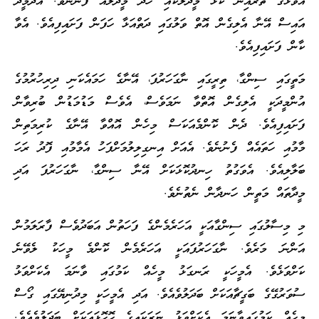
އެވަޅުގެ ތެރެއިން ކަޅު މީދަލަކާއި ހުދު މީދަލެއް ފެނުނެވެ. އެދެމީދާ
އައިސް އޭނާ އެލިގެން އޮތް ވަލުގައި ދަތްއަޅާ ހަފަން ފަށައިފިއެވެ. އެވާ
ކާން ފަށައިފިއެވެ.
މަތީގައި ސިންގާ، ތިރީގައި ނާގަހަރުފަ، އޭނާގެ ހަމައެކަނި ދިރިހުރުމުގެ
އުންމީދަކީ އެލިގެން އޮތްވާ ނަމަވެސް، އެވެސް މަޑުމަޑުން ބުރިވާން
ފަށައިފިއެވެ. ދެން ކޮންމެއަކަސް މިހެން އޮއްވާ އޭނާގެ ކުރިމަތިން
މާމުއި ހަތައެއް ފެނުނެވެ. އެއަށް އިނގިލިލުމަށްފަހު އެމާމުއި ފޮދު ރަހަ
ބަލާލިއެވެ. އެވަގުތު ހިނދުކޮޅަކަށް އޭނާ ސިންގާ، ނާގަހަރުފަ އަދި
މީދާތައް މަތީން ހަނދާން ނެތުނެވެ.
މި މިސާލުގައި ސިންގާއަކީ އަހަރެމެންގެ ފަހަތުން އަބަދުވެސް ފާރަލަމުން
އަންނަ މަރެވެ. ނާގަހަރުފައަކީ އަހަރެމެން ކޮންމެ މީހަކު ލެވޭނެ
ކަށްވަޅެވެ. އެމީހަކީ ރަނގަޅު މީހެއް ކަމުގައި ވާނަމަ އެކަށްވަޅު
ސުވަރުގޭގެ ބަގީޗާއަކަށް ބަދަލުވެއެވެ. އަދި އެމީހަކީ މިދުނިޔޭގައި ގޯސް
މީހެއް ކަމުގައިވާނަމަ އެކަށްވަޅު ނަރަކައިގެ ހޮހޮޅައަކަށް ބަދަލުވެއެވެ.