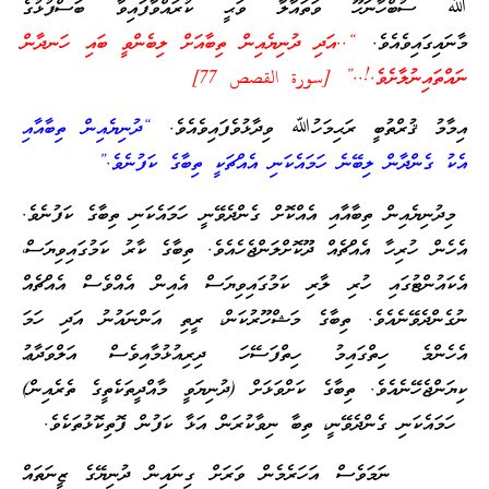
ﷲ ސުބްހާނަހޫ ވަތައާލާ ވަޙީ ކުރައްވާފައިވާ ބަސްފުޅުގެ
މާނައިގައިވެއެވެ.
“..އަދި ދުނިޔެއިން ތިބާއަށް ލިބެންވީ ބައި ހަނދާން
ނައްތައިނުލާށެވެ.!..” [سورة القصص 77]
އިމާމު ޤުރްތުބީ ރަޙިމަހުﷲ ވިދާޅުވެފައިވެއެވެ.
“ދުނިޔެއިން ތިބާއާއި
އެކު ގެންދާން ލިބޭނެ ހަމައެކަނި އެއްޗަކީ ތިބާގެ ކަފުނެވެ.”
މިދުނިޔެއިން ތިބާއާއި އެއްކޮށް ގެންދެވޭނީ ހަމައެކަނި ތިބާގެ ކަފުނެވެ.
އެހެން ހުރިހާ އެއްޗެއް ދޫކޮށްލަންޖެހެއެވެ. ތިބާގެ ކާރު ކަމުގައިވިޔަސް،
އެކައުންޓުގައި ހުރި ލާރި ކަމުގައިވިޔަސް އެއިން އެއްވެސް އެއްޗެއް
ނުގެންދެވޭނެއެވެ. ތިބާގެ މަޝްހޫރުކަން، ރީތި އަންނައުނު އަދި ހަމަ
އެހެންމެ ހިތްގައިމު ހިތްފަސޭހަ ދިރިއުޅުމާއިވެސް އަލްވަދާޢު
ކިޔަންޖެހޭނެއެވެ. ތިބާގެ ކަށްވަޅަށް (ދުނިޔަވީ މާއްދީތަކެތީގެ ތެރެއިން)
ހަމައެކަނި ގެންދެވޭނީ، ތިބާ ނިވާކުރަން އަޅާ ކަފުން ފޮތިކޮޅުތަކެވެ.
ނަމަވެސް އަހަރެމެން ވަރަށް ގިނައިން ދުނިޔޭގެ ޒީނަތައް