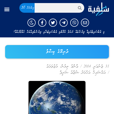
އިތުރަށް ހޯދާ
މި ވެބްސައިޓުގައިވާ ލިޔުންތައް ނަކަލު ކުރާނަމަ މި ވެބްސައިޓަށާއި ލިޔުންތެރިއާއަށް ހަވާލާދެއްވާ!
ދުނިޔޭގެ މިސާލު
31 ޖެނުއަރީ 2014
/
ޢާންމު ލިޔުން
,
މުޖުތަމަޢު
/
އައްޝައިޚް އަޙްމަދު ޝުޖާޢު ޝަރީފް