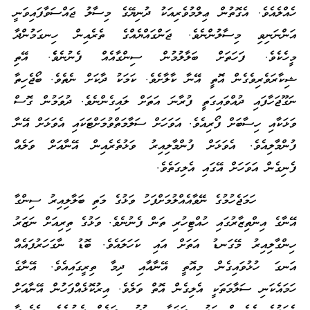
ހެއްލެއެވެ. އެގޮތުން ޢިލްމުވެރިއަކު ދުނިޔޭގެ މިސާލު ޖައްސަވާފައިވަނީ
އަންނަނިވި މިސާލުންނެވެ. ޖަންގައްޔެއްގެ ތެރެއިން ހިނގަމުންދާ
މީހެކެވެ. ފަހަތަށް ބަލާލުމުން ސިންގާއެއް ފެނުނެވެެ. އޭތި
ޝިކާރަވެރިވެގެން އޮތީ އޭނާ ކާލާށެވެ. ކަމަކު ދާކަށް ނެތެވެ. ބޯޖެހިތާ
ނަގޫޖަހާފައި ދުއްވައިގަތީ ފުރާނަ އަތަށް ލައިގެންނެވެ. ދުވަމުން ގޮސް
ވަޅަކާއި ހިސާބަށް ފޯރިއެވެ. އަވަހަށް ސަލާމަތްވުމަށްޓަކައި އެވަޅަށް އޭނާ
ފުންމާލިއެވެ. އެވަޅަށް ފުންމާލިއިރު ވަޅުތެރެއިން އޭނާއަށް ވަލެއް
ފެނިގެން އަވަހަށް އޭގައި އެލިގަތެވެ.
ހަމަޖެހުމުގެ ނޭވާއެއްލުމަށްފަހު ވަޅުގެ މަތި ބަލާލިއިރު ސިންގާ
އޭނާގެ އިންތިޒާރުގައި ހުއްޓިހުރި ތަން ފެނުނެވެ. ވަޅުގެ ތިރިއަށް ނަޒަރު
ހިންގާލިއިރު މޭގަނޑު އަތަށް އައި ކަހަލައެވެ. ބޮޑު ނާގަހަރުފައެއް
އަނގަ ހުޅުވައިގެން މިއޮތީ އޭނާއާއި ދިމާ ތިރީގައިއެވެ. އޭނާގެ
ހަމައެކަނި ސަލާމަތަކީ އެލިގެން އޮތް ވަލެވެ. އިރުކޮޅެއްފަހުން އޭނާއަށް