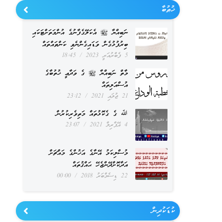
ޚުޠުބާ
ނަބިއްޔާ ﷺ އެކަލޭގެފާނުގެ އުންމަތަށްޓަކައި
ބިރުފުޅުގެން ވަޑައިގެންނެވި ކަންތައްތައް
5 ފެބްރުއަރީ 2023
18:45
މާތް ނަބިއްޔާ ﷺ ގެ ވަދާޢީ ޚުތުބާގެ
އުސްއަލިތައް
21 ޖުލައި 2021
23:12
ﷲ ގެ ގެކޮޅުތައް މަތިވެރިކުރުން
4 އޭޕްރިލް 2021
23:07
މުސްލިކަމު އޭނާގެ އަޚުންގެ މައްޗަށް
އަދާކޮށްދޭންޖެހޭ ޙައްޤުތައް
22 ޑިސެމްބަރު 2018
00:00
ކުޑަކުދިން