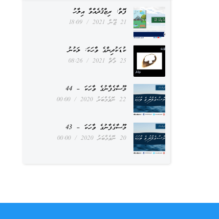
ފޮތް: ރިޒްޤުދެއްވާ އިލާހު
21 ޖޫން 2021
18:09
ކުޑަކުދިންގެ ވާހަކަ: ލަކުނު
25 މާޗް 2021
08:26
މޫސާގެފާނުގެ ވާހަކަ – 44
22 ނޮވެމްބަރު 2020
00:00
މޫސާގެފާނުގެ ވާހަކަ – 43
20 ނޮވެމްބަރު 2020
00:00