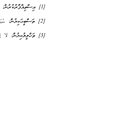
[1] އިސްތިޣްފާރުކުރުން: أَسْتَغْفِرُ اللهَ ކިޔުން
[2] ތަސްބީޙަކިޔުން: سُبْحَانَ اللهِ ކިޔުން
[3] ތަހްލީލުކިޔުން: لا إلٰهِ إلاّ اللهُ ކިޔުން