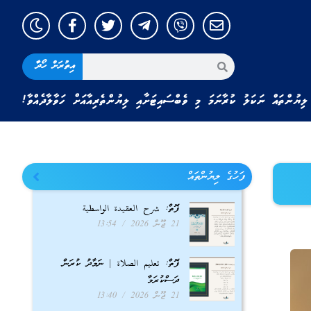
އިތުރަށް ހޯދާ
ލިޔުންތައް ނަކަލު ކުރާނަމަ މި ވެބްސައިޓަށާއި ލިޔުންތެރިއާއަށް ހަވާލާދެއްވާ!
ފަހުގެ ލިޔުންތައް
ފޮތް: شرح العقيدة الواسطية
21 ޖޫން 2026
13:54
ފޮތް: تعليم الصلاة | ނަމާދު ކުރަން
ދަސްކުރަމާ
21 ޖޫން 2026
13:40