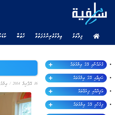
ފިލާވަޅު
ޢިލްމުވެރިންގެ ފަތުވާ
ޚުޠުބާ
ކުޑަކ
ޤުރުއާނާއި އޭގެ ޢިލްމުތައް
ޙަދީޘާއި އޭގެ ޢިލްމުތައް
16 އޭޕްރިލް 2014
/
ޢިލްމު
ޢަޤީދާއާއި ފިރުޤާތައް
ފިޤުހާއި އޭގެ ޢިލްމުތައް