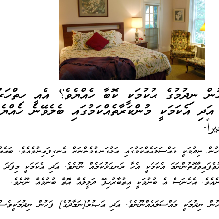
ން ނިދުމުގެ ޙުކުމަކީ ކޮބާ ހެއްޔެވެ؟ އެއީ ހިތްހަރު
އަދި އެކަމަކީ މުންކަރާތެއްކަމުގައި ބެލެވޭނެ ހެއްޔެ
اً.
ުން ނިދުމަކީ މައްސަލައެއްކަމުގައި އަޅުގަނޑުމެންނަށް އެނގިފައިނުވެއެވެ. ބައެއް
ވެފައިވާގޮތުންނަމަ އެކަމަކީ އެހާ ރަނގަޅުކަމެއް ނޫނެވެ. އަދި އެކަމަކީ މިފަދަ އ
ނެއެވެ. އެހެނަސް އެ ބުނުމަކީ އިތުބާރުހިފޭ ދަލީލެއް އޮތް ބުނުމެއް ނޫނެވެ.
ުން ނިދުމަކީ މައްސަލައެއްނޫނެވެ. އަދި ޢަޞުރު[ނަމާދުގެ] ފަހުން ނިދުމަކީވެސް