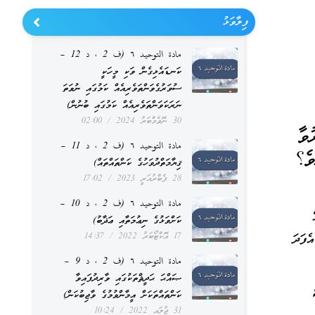
ފިލާވަޅު
مادة التوحيد ٦ (ف 2 ، د 12 –
ކަނޑައެޅިގެން ވަކި މީހަކީ
ސުވަރުގެވަންތަވެރިއެއް ކަމުގައި ނުވަތަ
ނަރަކަވަންތަވެރިއެއް ކަމުގައި ބުނުން)
30 ނޮވެމްބަރު 2024
02:00
ވާ
مادة التوحيد ٦ (ف 2 ، د 11 –
ވެ؟
ޤިޔާމަތްދުވަހުގެ ކަންތައްތައް)
28 ފެބްރުއަރީ 2023
17:02
مادة التوحيد ٦ (ف 2 ، د 10 –
ކަށްވަޅުގެ ނިޢުމަތާއި ޢަޛާބު)
17 އޮކްޓޯބަރު 2022
14:37
ެފަދަ
مادة التوحيد ٦ (ف 2 ، د 9 –
ޞައްޙަ ޙަދީޘްތަކުގައި ވާރިދުފައިވާ
ކަންތައްތަކަށް އީމާންވުމުގެ ވާޖިބުކަން)
31 ޖުލައި 2022
10:24