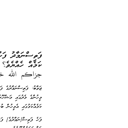
ފަތިސްނަމާދު ފަހު
ކަމެއް ހެއްޔެވެ؟ 
جزاكم الله خير
ޖަވާބު: ފަތިސްނަމާދުގެ ފަހ
މީހުންގެ މެދުގައި މަޝްހޫރު
ކަމެއްކަމުގައި އެމީހުން ބު
ފަހެ ފަތިސް[ނަމާދުގެ] ފަހ