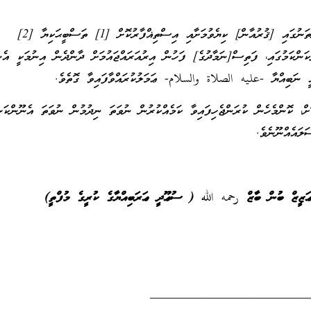
ނަމަވެސް އޭނާ ނަމާދުކުރިތަނުގައި [ޤުރުއާން] ކިޔެވުމަށާއި އިސްތިޣްފާރުކޮށް [1] ތަސްބީޙަކިޔާ [2]
ުމާ [3]، މިފަދަކަންކަމުގައި، ފަތިސް[ނަމާދުގެ] ފަހުން އިރުއަރައްޖައުމަށް ދާންދެން އިނުމަކީ އ
އީ ނަބިއްޔާ -عليه الصلاة والسلام- ޢަމަލުކުރައްވާފައިވާ ގޮތެވެ.
، ކޮންމެހެން ކުރަންޖެހިފައިވާ ކަމެއްކުރުން ނުވަތަ ނިދުމުން ނުވަތަ އެނޫންކަން
ލައެއްނޫނެވެ.
ްޢަޒީޒް ބުން ބާޒް
رحمه
الله
( ސުޢޫދީ ޢަރަބިއްޔާގެ ކުރީގެ މުފްތީ)
_________________________