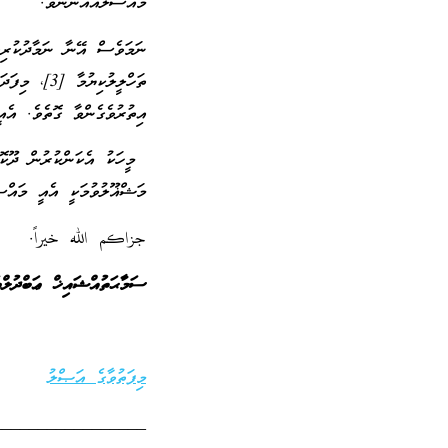
މައްސަލައެއްނޫނެވެ.
ތަހްލީލުކިޔ
އިތުރުވެގެންވާ ގޮތެވެ. އެ
މީހަކު އެކަންކުރުން ދޫކޮށް
މަޝްޣޫލުވުމަކީ އެއީ މައްސަ
جزاكم الله خيراً.
ސަމާޙަތުއްޝައިޚް ޢަބްދުލ
މިފަތުވާގެ އަޞްލު
_________________