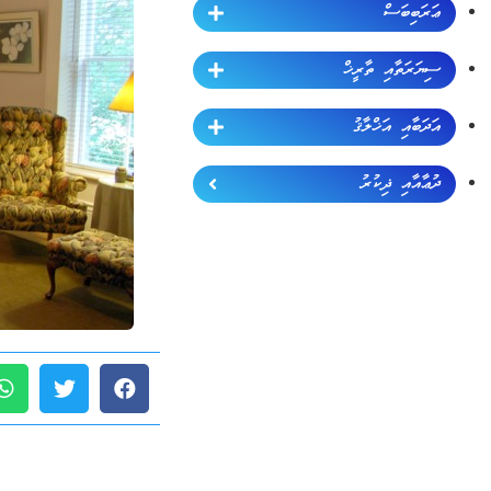
ޢަރަބިބަސް
ސިޔަރަތާއި ތާރީޚް
އަދަބާއި އަޚްލާޤު
ދުޢާއާއި ޛިކުރު