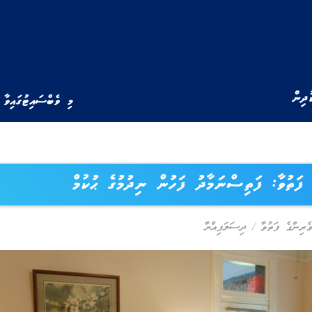
ުދިން
މި ވެބްސައިޓުގައިވާ 
ފަތުވާ: ފަތިސްނަމާދު ފަހުން ނިދުމުގެ ޙުކުމް
ވެރިންގެ ފަތުވާ
/
ދިސަލަފިއްޔާ