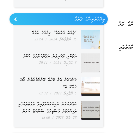
ޢިލްމުވެރިންގެ ފަތުވާ
ެންމެ މޮޅު
“ޖުމުޢާ މުބާރަކާ” ކިޔުމުގެ ޙުކުމް
15 ނޮވެމްބަރު 2024
23:54
ކަމުގައި
އަތުކުރި އޮޅައިގެން ނަމާދުކުރުމުގެ ޙުކުމް
3 އޭޕްރިލް 2024
20:14
ކަންފަތަށް އަޅާ ބޭހެއް ބޭނުންކުރުމުން ރޯދަ
ގެއްލޭ ތަ؟
5 އޭޕްރިލް 2023
07:12
ނަމާދުކުރުން ނަހީކުރައްވާފައިވާ ވަގުތުތަކުގައި
ތަޙިއްޔަތުލް މަސްޖިދުގެ ސުންނަތް ކުރުން
28 މާޗް 2023
18:00