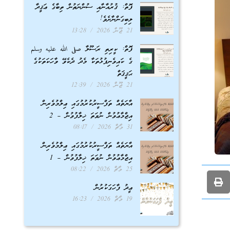
ފޮތް: ޤުރުއާނާއި ސުންނަތުން ތިބާގެ ޢަޤީދާ
ލިބިގަންނާށެވެ!
21 ޖޫން 2026
13:28
ފޮތް: ކީރިތި ރަސޫލާ صلى الله عليه وسلم
ގެ ކައިވެނިފުޅުތަކާ މެދު ދެކެވޭ ވާހަކަތަކުގެ
ޙަޤީޤަތް
21 ޖޫން 2026
12:39
އާޔަތެއް ތަފްސީރުކުރުމުގައި ޢިލްމުވެރިން
އިޖްމާޢުވުން ނުވަތަ ޚިލާފުވުން – 2
31 މާޗް 2026
08:17
އާޔަތެއް ތަފްސީރުކުރުމުގައި ޢިލްމުވެރިން
އިޖްމާޢުވުން ނުވަތަ ޚިލާފުވުން – 1
25 މާޗް 2026
08:22
ޢީދު ފާހަގަކުރުން
19 މާޗް 2026
16:23