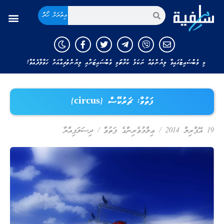
އިތުރަށް ހޯދާ
މި ވެބްސައިޓުގައިވާ ލިޔުންތައް ނަކަލު ކުރާނަމަ މި ވެބްސައިޓަށާއި ލިޔުންތެރިއާއަށް ހަވާލާދެއްވާ!
ފަތުވާ: ޗަރުކޭސް (circus)
19 އޭޕްރިލް 2014
/
ޢިލްމުވެރިންގެ ފަތުވާ
/
ދިސަލަފިއްޔާ