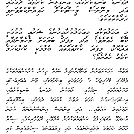
ދަގަނޑު ބަނޑިކުރުމާއި، އިނގިލިން ކާރުތައް ދެމުމާއި
އަދި މިނޫނަސް މީސްތަކުން ހައިރާންކުރުވަނިވި
ޙަރަކާތްތަކެވެ.
މި ޢަމަލުތަކާއި މިޢަމަލުކުރާމީހުންގެ ޝަރުޢީ ޙުކުމަކީ
ކޮބާ ހެއްޔެވެ؟ އަދި މިފަދަ ބަޔަކަށް މެހެމާނުދާރީ
އަދާކޮށް، މިފަދަ ކަންތައްތައް ބެލުމަކީ ކޮންކަހަލަ
ކަމެއް ހެއްޔެވެ؟
ޖަވާބު: ހަމަކަށަވަރުން ތަންދޮރުނުފިލާ ބައެއް މީހުން ކުރާކަންތައްތަކުގެ
ތެރޭގައި މޭގައިޖަހާ ގާ ފަދަތަކެތި ބިންދާލުމާއި، ތޫނު އެއްޗިއްސާއި
މޮހޮރުތައްމަތީ ނިދުމާއި، ލޯތަކުން ދަގަނޑު ބަނޑިކުރުމާއި،
އިސްތަށިގަނޑުން ނުވަތަ ދަތުން ކާރުތައް ދެމުމާއި، ބިއްލޫރިއާއި
ރޭޒަރުތިލަ ކެއުމާއި… އަދި މިނޫނަސް އިންސާނުންނަށް ކުރަން
އުނދަގޫ، އާދަޔަޚިލާފު ކަންތައްތަކުރުން ބެލެވޭނީ ދޮގުވެރިކަމާއި ސިޙުރު
ހާހޫރަ ހެދުމުގެ ތެރެއިންނެއެވެ. އެއީ ފިރުޢައުނުގެ ސިޙުރުވެރިން ކުރި