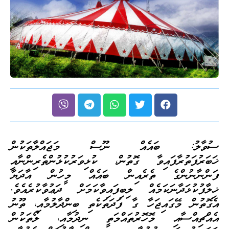
ސުވާލު: ބައެއް ނޫސް މަޖައްލާތަކުން
ޚަބަރުފަތުރާފައިވާ ގޮތުން، ކުޅިވަރުކުޅުންތެރިންނާއި
ފަންނާނުންގެ ތެރެއިން ބައެއް މީހުން އާދަޔާ
ޚިލާފުކުޅަދާނަކަމެއް ލިބިފައިވާކަމަށް ދަޢުވާކުރެއެވެ.
އެގޮތުން މޭގައިޖަހާ ގާ ފަދަތަކެތި ބިންދާލުމާއި، ތޫނު
އެއްޗިއްސާއި މޮހޮރުތައްމަތީ ނިދުމާއި، ލޯތަކުން