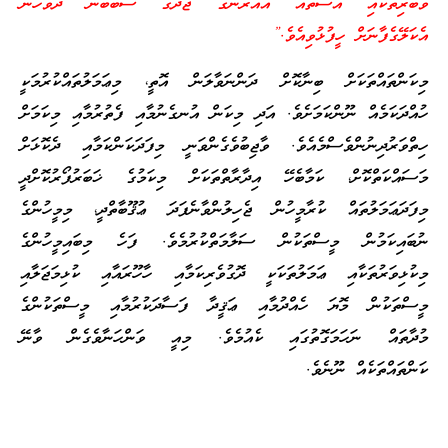
ވާބުރިތަކާއި އަސާތައް އެއުރެންގެ ޖާދޫގެ ސަބަބުން ދުވާހެން
އެކަލޭގެފާނަށް ހީފުޅުވިއެވެ.”
މިކަންތައްތަކަށް ބިނާކޮށް ދަންނަވާލަން އޮތީ، މިޢަމަލުތައްކުރުމަކީ
ހުއްދަކަމެއް ނޫންކަމަށެވެ. އަދި މިކަން އުނގެނުމާއި ފެތުރުމާއި މިކަމަށް
ހިތްވަރުދިނުންވެސްމެއެވެ. ވާޖިބުވެގެންވަނީ މިފަދަކަންކަމާއި ދެކޮޅަށް
މަސައްކަތްކޮށް، ކަމާބެހޭ އިދާރާތްތަކަށް މިކަމުގެ ޚަބަރުފޯރުކޮށްދީ
މިފަދަޢަމަލުތައް ކުރާމީހުން ޖެހިލުންވާނެފަދަ ޢުޤޫބާތްދީ، މިމީހުންގެ
ނުބައިކަމުން މީސްތަކުން ސަލާމަތްކުރުމެވެ. ފަހެ މިބައިމީހުންގެ
މިކުޅިވަރުތަކާއި ޢަމަލުތަކަކީ ދޮގުވެރިކަމާއި ހާހޫރައާއި ކުޅިމަޖަލާއި
މީސްތަކުން މޮޔަ ހެއްދުމާއި ޢަޤީދާ ފަސާދަކުރުމާއި މީސްތަކުންގެ
މުދާތައް ނަހަމަގޮތުގައި ކެއުމެވެ. މިއީ ވަންހަނާވެގެން ވާނޭ
ކަންތައްތަކެއް ނޫނެވެ.