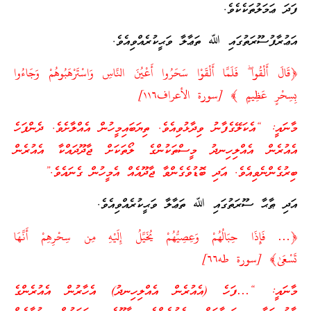
ފަދަ ޢަމަލުތަކެކެވެ.
އަޢުރާފުސޫރަތުގައި ﷲ ތަޢާލާ ވަޙީކުރެއްވިއެވެ.
﴿قَالَ أَلْقُوا
ۖ
فَلَمَّا أَلْقَوْا سَحَرُوا أَعْيُنَ النَّاسِ وَاسْتَرْهَبُوهُمْ وَجَاءُوا
بِسِحْرٍ عَظِيمٍ ﴾ [سورة الأعراف١١٦]
މާނައީ: “އެކަލޭގެފާނު ވިދާޅުވިއެވެ. ތިޔަބައިމީހުން އެއްލާށެވެ. ދެންފަހެ
އެއުރެން އެއްލިހިނދު މީސްތަކުންގެ ލޯތަކަށް ޖާދޫދައްކާ އެއުރެން
ބިރުގެންނެވިއެވެ. އަދި ބޮޑުވެގެންވާ ޖާދޫއެއް އެމީހުން ގެނައެވެ.”
އަދި ޠާޙާ ސޫރަތުގައި ﷲ ތަޢާލާ ވަޙީކުރެއްވިއެވެ.
﴿… فَإِذَا حِبَالُهُمْ وَعِصِيُّهُمْ يُخَيَّلُ إِلَيْهِ مِن سِحْرِهِمْ أَنَّهَا
تَسْعَىٰ﴾ [سورة طه٦٦]
މާނައީ: “…ފަހެ (އެއުރެން އެއްލިހިނދު) އެހާރުން އެއުރެންގެ