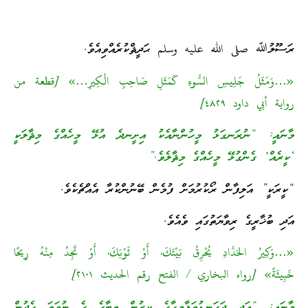
ރަސޫލުﷲ صلى الله عليه وسلم ޙަދީޘްކުރެއްވިއެވެ.
«…وَمَثَلُ جَلِيسِ السُّوءِ كَمَثَلِ صَاحِبِ الْكِيرِ…» [قطعة من
رواية أبي داود ٤٨٢٩]
މާނައީ: “ނުރަނގަޅު މީހުންނާއެކު އިށީނދެ އުޅޭ މީހެއްގެ މިޘާލަކީ
‘ކީރެއް’ ގެންގުޅޭ މީހެއްގެ މިޘާލެވެ.”
“ކީރަކީ” އަލިފާން ރޯކުރުމަށް ފުމެން ބޭނުންކުރާ އެއްޗެކެވެ.
އަދި ބުޚާރީގެ ރިވާޔަތުގައި ވެއެވެ.
«…وَكِيرُ الحَدَّادِ يُحْرِقُ بَيْتَكَ، أَوْ ثَوْبَكَ، أَوْ تَجِدُ مِنْهُ رِيحًا
خَبِيثَةً» [رواه البخاري / الفتح رقم الحديث ٢١٠١]
މާނައީ: “އަދި ދަގަނޑުތަޅާމީހާގެ ކީރުން ތިބާގެ ގެ ނުވަތަ ހެދުން