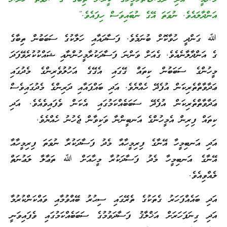
އަންދާލައެވެ. ނުވަތަ އޭގެ ނުބައިވަސް ހިފައެވެ.”
ﷲ ގަންދީ ހުވާކޮށް ބުނަމެވެ. ފަސާދައާއި ހަލާކުގެ ސަބަބުން ތިބާގެ
ގެ އަންދާލާނެއެވެ. ގެއަށް ވަންނަ ފަސާދަކުރާމީހުންނާއި ޝައްކުކުރެވޭފަދަ
މީހުންގެ ސަބަބުން ކިތައް ގޭގައި އެގޭގެ އަހުލުވެރިންގެ މެދުގައި
ޢަދާވާތްތެރިކަން އުފެދޭ ހެއްޔެވެ. އަދި ބައްޕައާއި ދަރިންގެ މެދުގައިވެސް
ޢަދާވާތްތެރިކަން އުފެދޭ ސަބަބެއްކަމުގައި އެކަން ވެފައިވެއެވެ. އަދި
ކިތައް ފިރިން އެމީހުންގެ އަނބީންނާ ވަކިވާން ޖެހުނު ހެއްޔެވެ.
އަދި އަނބިމީހާ އޭނާގެ ފިރިމީހާއާ މެދު ފަސާދަކުރާ ނުވަތަ ފިރިމީހާއާ
އޭނާގެ އަނބިމީހާ މެދު ފަސާދަކުރާ މީހާއަށް ﷲ ތަޢާލާ ލަޢުނަތް
ލެއްވިއެވެ.
އަދި ބައެއްފަހަރު ގެތަކުގެ ތެރޭގައި ސިޙުރު ބޭއްވުމާއި ވައްކަންކުރުމާ
އަދި ގިނަފަހަރަށް އަޚްލާޤު ފަސާދަވުމުގެ ސަބަބެއްކަމުގައި ވެފައިވަނީ