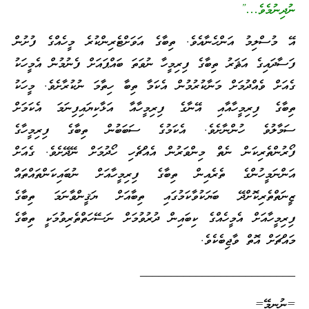
ނުދިނުމެވެ…”
އޭ މުސްލިމު އަންހެނާއެވެ. ތިބާގެ އަވަށްޓެރިންކުރެ މީހެއްގެ ފުށުން
ފަސާދައިގެ އަޘަރު ތިބާގެ ފިރިމީހާ ނުވަތަ ބައްޕައަށް ފެނުމުން އެމީހަކު
ގެއަށް ވެއްދުމަށް މަނާކުރުމުން އެކަމާ ތިބާ ހިތާމަ ނުކުރާށެވެ. މީހަކު
ތިބާގެ ފިރިމީހާއާއި އޭނާގެ ފިރިމީހާއާ އަޅާކިޔައިފިނަމަ އެކަމަށް
ސަމާލުވެ ހުންނާށެވެ. އެކަމުގެ ސަބަބުން ތިބާގެ ފިރިމީހާގެ
ފޯރުންތެރިކަން ނެތް މިންވަރުން އެއްޗެހި ހޯދުމަށް ނޭދޭށެވެ. ގެއަށް
އަންނަމީހުންގެ ތެރެއިން ތިބާގެ ފިރިމީހާއަށް ނުބައިކަންތައްތައް
ޒީނަތްތެރިކޮށްދޭ ބަޔަކުވާކަމުގައި ތިބާއަށް ޔަޤީންވާނަމަ ތިބާގެ
ފިރިމީހާއަށް އެމީހެއްގެ ކިބައިން ދުރުވުމަށް ނަސޭހަތްތެރިވުމަކީ ތިބާގެ
މައްޗަށް އޮތް ވާޖިބެކެވެ.
_________________________
=ނުނިމޭ=