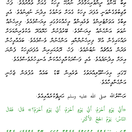
ތިބާ އޭނާގެ ދީންވެރިކަމާމެދު ނުރުހޭ މީހަކު ގެއަށް ވެއްދުމެވެ. ފަހެ،
ވާޖިބުވެގެންވަނީ އެފަދަ މީހަކު ގެއަށް ވަނުމުގެ އިޛުނަ ނުދިނުމެވެ. އެއީ
ތިބާގެ އަވަށްޓެރިންގެ ތެރެއިންވާ މީހެއްކަމުގައި ވިޔަސްމެއެވެ. ފިރިހެނެއް
ނުވަތަ އަންހެނެއް ވިޔަސްމެވެ. ބޭރުފުށުން ހެޔޮއެދޭ އެކުވެރިންކަމަށް
ދައްކައިގެން އުޅޭ ފިރިހެނުންނާއި އަންހެނުން ވެސްމެއެވެ. ބައެއްމީހުން
ލަދުން އެއްޗެއް ނުބުނެއެވެ. ފަހެ، ދޮރުކައިރިން އެފަދަމީހަކު ފެންނަ
އިރަށް އިޛުނަދެއެވެ. އެއީ ފަސާދަކުރާމީހެއްކަން އެނގިހުރެވެސްމެއެވެ.
ގޭގައި މިމަސްޢޫލިއްޔަތުގެ ތެރެއިން ބޮޑު ބައެއް އުފުލަން ޖެހެނީ
އަންހެންމީހާއެވެ.
ރަސޫލުﷲ صلى الله عليه وسلم ޙަދީޘްކުރެއްވިއެވެ.
«أَيُّ يَوْمٍ أَحْرَمُ، أَيُّ يَوْمٍ أَحْرَمُ، أَيُّ يَوْمٍ أَحْرَمُ؟» قَالَ: فَقَالَ
النَّاسُ: يَوْمُ الحَجِّ الأَكْبَرِ.