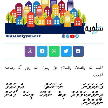
الحمد لله والصلاة والسلام على رسول الله وعلى آله وصحبه
أجمعين.
ފަނަރަވަނަ ނަސޭހަތް: އެމީހެއްގެ
ދީންވެރިކަމާމެދު ތިބާ ނުރުހޭ މީހަކު ގެއަށް
ނުވެއްދުން