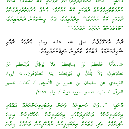
މާނައީ: “”އެންމެ ޙުރުމަތްތެރިވެގެންވާ ދުވަހަކީ ކޮބާ ހެއްޔެވެ؟ އެންމެ
ޙުރުމަތްތެރިވެގެންވާ ދުވަހަކީ ކޮބާ ހެއްޔެވެ؟ އެންމެ ޙުރުމަތްތެރިވެގެންވާ
ދުވަހަކީ ކޮބާ ހެއްޔެވެ؟” ވިދާޅުވިއެވެ. ފަހެ، މީސްތަކުން ދެންނެވިއެވެ.
“ބޮޑުވެގެންވާ ޙައްޖުގެ ދުވަހެވެ.””
ދެން އެކަލޭގެފާނު صلى الله عليه وسلم އެދުވަހު ދެއްވި
ޝާމިލުކަންބޮޑު ޚުޠުބާގެ ތެރެއިން ޙަދީޘްކުރެއްވިއެވެ.
«…فَأَمَّا حَقُّكُمْ عَلَى نِسَائِكُمْ، فَلاَ يُوطِئْنَ فُرُشَكُمْ مَنْ
تَكْرَهُونَ، وَلاَ يَأْذَنَّ فِي بُيُوتِكُمْ لِمَنْ تَكْرَهُونَ…» [رواه
الترمذي عن سليمان بن عمرو بن الأحوص / كتاب: تفسير
القرآن / باب: تفسير سورة توبة / رقم ٣٠٨٧]
މާނައީ: “…ފަހެ، އަނބީންގެ ފުށުން ތިޔަބައިމީހުންނަށްވާ ޙައްޤަކީ
ތިޔަބައިމީހުންގެ ތަންމަތިތަކުގައި ތިޔަބައިމީހުން ނުރުހޭމީހުން އިށީނަ
ނުދިނުމެވެ. އަދި ގެތަކަށް ތިޔަބައިމީހުން ނުރުހޭމީހުން ވަނުމުގެ އިޛުނަ