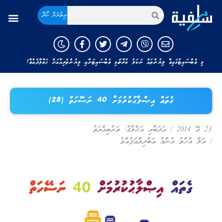
އިތުރަށް ހޯދާ
މި ވެބްސައިޓުގައިވާ ލިޔުންތައް ނަކަލު ކުރާނަމަ މި ވެބްސައިޓަށާއި ލިޔުންތެރިއާއަށް ހަވާލާދެއްވާ!
ގެތައް އިޞްލާޙުކުރުމަށް 40 ނަސޭހަތް (28)
23 މޭ 2014
/
އަދަބާއި އަޚްލާޤު
,
ތަރުބިއްޔަތު
/
އަލް އުޚްތު އުންމު ޢަބްދިލްޢަފުއްވު