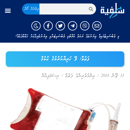
އިތުރަށް ހޯދާ
މި ވެބްސައިޓުގައިވާ ލިޔުންތައް ނަކަލު ކުރާނަމަ މި ވެބްސައިޓަށާއި ލިޔުންތެރިއާއަށް ހަވާލާދެއްވާ!
ފަތުވާ: ލޭ ހަދިޔާކުރުމުގެ ޙުކުމް
13 ޖޫން 2014
/
ޢިލްމުވެރިންގެ ފަތުވާ
/
ދިސަލަފިއްޔާ