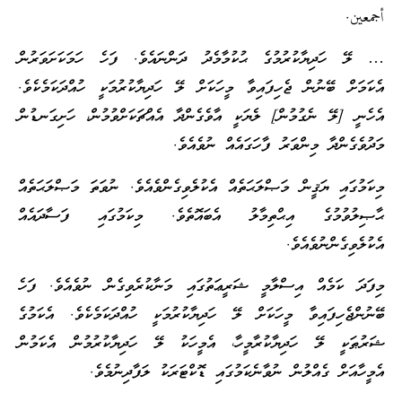
أجمعين.
… ލޭ ހަދިޔާކުރުމުގެ ޙުކުމާމެދު ދަންނައެވެ. ފަހެ ހަމަކަށަވަރުން
އެކަމަށް ބޭނުން ޖެހިފައިވާ މީހަކަށް ލޭ ހަދިޔާކުރުމަކީ ހުއްދަކަމެކެވެ.
އެހެނީ [ލޭ ނެގުމުން] ލެޔަކީ އާވެގެންދާ އެއްޗަކަށްވުމުން، ހަށިގަނޑުން
މަދުވެގެންދާ މިންވަރު ފާހަގައެއް ނުވެއެވެ.
މިކަމުގައި ޔަޤީން މަޞްލަޙަތެއް އެކުލެވިގެންވެއެވެ. ނުވަތަ މަޞްލަޙަތެއް
ޙާޞިލުވުމުގެ އިޙްތިމާލު އެބައޮތެވެ. މިކަމުގައި ފަސާދައެއް
އެކުލެވިގެންނުވެއެވެ.
މިފަދަ ކަމެއް އިސްލާމީ ޝަރީޢަތުގައި މަނާކުރެވިގެން ނުވެއެވެ. ފަހެ
ބޭނުންޖެހިފައިވާ މީހަކަށް ލޭ ހަދިޔާކުރުމަކީ ހުއްދަކަމެކެވެ. އެކަމުގެ
ޝަރުޠަކީ ލޭ ހަދިޔާކުރާމީހާ، އެމީހަކު ލޭ ހަދިޔާކުރުމުން އެކަމުން
އެމީހާއަށް ގެއްލުން ނުވާނެކަމުގައި ޑޮކްޓަރަކު ލަފާދިނުމެވެ.