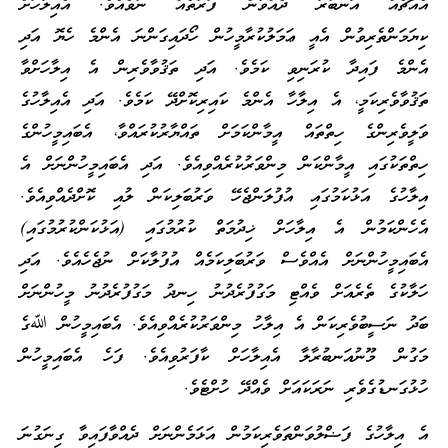
އެއްޗެއް އަނބުރާ ދެއްވާނެ ފަރާތެއް ނުވެއެވެ. އެއިލާހަށް
ކިޔަމަންތެރިވުން އެއީ ޢަމަލުކުރާމީހުން ހޯދައިގަންނަ އެންމެ ހެޔޮ އަދި
އެންމެ ފައިދާ ކުރަނިވި ކަމެވެ. އަދި ތަޤުވާވެރިން އެ އިލާހަށްވާ
ތަޤުވާވެރިކަމީ، އެ އިލާހާ އެންމެ ކައިރިކޮށްދޭ ކަމެވެ. އަދި އެއިލާހުގެ
ވަލީވެރިންގެ ހިތްތައް އީމާންކަމަށް ތައްޔާރުކުރައްވާ، އެބައިމީހުންގެ
ހިތްތަކުގައި އީމާންކަން މިންވަރުކުރެއްވިއެވެ. އަދި އެބައިމީހުންނަށް އެ
އިލާހުގެ އަޅުކަމުގައި އުފުލަންޖެހޭ ވަރުބަލިކަން ލުއި ކޮށްދެއްވިއެވެ.
އެހެންކަމުން އެ އިލާހަށް ޚިދުމަތް ކުރުމުގައި (އަޅުކަންކުރުމުގައި)
އެބައިމީހުންނަށް އެއްވެސް ވަރުބަލިކަމެއް އުފުލާކަށް ނުޖެހެއެވެ. އަދި
ހަލާކުގެ ތެރެއަށް ވެއްޓި މަގުފުރެދުނު ހިނދު މަގުފުރެދުނު މީހުންނަށް
ބަދު ނަސީބުވެރިކަން އެ އިލާހު މިންވަރުކުރެއްވިއެވެ. އެބައިމީހުން ﷲގެ
މަގުން މޫނުއަނބުރާލާ އެއިލާހަށް ކާފަރުވިއެވެ. ފަހެ އެބައިމީހުން
ހުޅުގަނޑުގެވެރި ނަރަކައަށް ވެއްދޭ ހުށްޓެވެ.
އެ އިލާހުގެ ފަޟްލުވަންތަވެރިކަމުން އަޅަމެންނަށް ދެއްވާފައިވާ ގިނަގުނަ