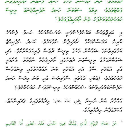
ދެއްވައެވެ. ދެން ރަމަޟާން މަހުގެ ހަނދު ފެނުމުން ރޯދަހިއްޕަވަން
ފައްޓަވައެވެ. ވިލާގެ ސަބަބުން ހަނދު ނުފެނިއްޖެނަމަ ތިރީސް
ހަމަކުރެއްވުމަށްފަހު ދެން ރޯދަހިއްޕަވައެވެ.”
މި ޙަދީޘްތަކުން ބަޔާންވެގެންވަނީ ރަމަޟާންމަހުގެ ހަނދު ފެނުމުގެ
ކުރިން ރަމަޟާންމަހުގެ ރޯދަހިފުން ނުވާކަމެވެ. ހަނދު ނުފެނިއްޖެ
ކަމުގައިވާނަމަ ޝަޢުބާން މަހުގެ ތިރީސް ދުވަސް ފުރިހަމަކުރާށެވެ. އަދި
ޝަޢުބާންމަހުގެ ތިރީސްވަނަ ދުވަހުގައި ރޯދަހިފުމެއް ނުވެއެވެ. އެރެއަކީ
އެއީ އުޑުމަތި ސާފު އަދި އުޑުމަތި ބަނަ ރެއެއްކަމުގައި ވީނަމަވެސް
ހަމަހަމައެވެ. (އެބަހީ، އުޑުމަތި ސާފުވިޔަސް އަދި ބަނަ ވިޔަސް ހަނދު
ނުފެންނަކަމުގައިވާނަމަ ޝަޢުބާންމަހުގެ ތިރީސްދުވަސް ހަމަކުރާށެވެ.)
ޢައްމާރު ބުން ޔާސިރު رضي الله عنها ވިދާޅުވެފައިވާ ފަދައިންނެވެ.
އެކަލޭގެފާނު ވިދާޅުވިއެވެ.
” مَنْ صَامَ اليَوْمَ الَّذِي يَشُكُّ فِيهِ النَّاسُ فَقَدْ عَصَى أَبَا القَاسِمِ