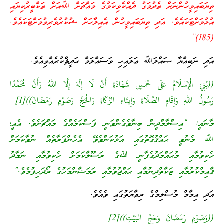
ތިޔަބައިމީހުންނަށް ތެދުމަގު ދެއްކެވިކަމުގެ މައްޗަށް ﷲއަށް ތަކްބީރުކިޔައި
އުޅުމަށްޓަކައެވެ. އަދި ތިޔަބައިމީހުން އެއިލާހަށް ޝުކުރުވެރިވުމަށްޓަކައެވެ.
(185)”
އަދި ނަބިއްޔާ ޞައްލަﷲ ޢަލައިހި ވަސައްލަމް ޙަދީޘްކުރެއްވިއެވެ.
((بُنِيَ الْإِسْلَامُ عَلَى خَمْسٍ شَهَادَةِ أَنْ لَا إِلَهَ إِلَّا اللهُ وَأَنَّ مُحَمَّدًا
رَسُولُ اللهِ وَإِقَامِ الصَّلَاةِ وَإِيتَاءِ الزَّكَاةِ وَالْحَجِّ وَصَوْمِ رَمَضَانَ))[1]
މާނައީ: “އިސްލާމްދީން ބިނާވެގެންވަނީ ފަސްކަމެއްގެ މައްޗަށެވެ. އެއީ؛
ﷲ މެނުވީ ޙައްޤުގޮތުގައި އަޅުކަންވެވޭ އެހެންފަރާތެއް ނުވާކަމަށް
ހެކިވުމާއި މުޙައްމަދުގެފާނީ ﷲގެ ރަސޫލާކަމަށް ހެކިވުމާއި ނަމާދު
ޤާއިމްކުރުމާއި ޒަކާތްދިނުމާއި ޙައްޖުވުމާއި ރަމަޟާންމަހުގެ ރޯދަހިފުމެވެ.”
އަދި އިމާމް މުސްލިމްގެ ރިވާޔަތުގައި ވެއެވެ.
((وَصَوْمِ رَمَضَانَ وَحَجِّ البَيْتِ))[2]