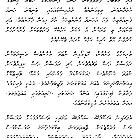
އަދި ކަމާބެހޭ ފަރާތްތަކަށް، ހަނދު ފެނުނުކަމުގެ ޚަބަރު ދިނުމުގެ
ކުޅަދާނަކަން ލިބިގެންނުވާ، ދުރުހިސާބެއްގައި ވަނިކޮށް ހަނދު
ފެނިއްޖެމީހާ، ފަހެ އެހަނދު ފެނުނުމީހަކު ރޯދަ ހިފަން ޖެހޭނެއެވެ. އަދި
އޭނައަށް ވީ ވަރަކުން އެ ޚަބަރު ކަމާބެހޭ ފަރާތްތަކަށް ފޯރުކުރުމަށް
ކުރެވެން އޮތް ހުރިހާ ކަމެއް ކުރަން ޖެހޭނެއެވެ.
ވެރިކަމުގެ ފަރާތުން، ރޭޑިއޯއިން ނުވަތަ އެހެންވެސް ވަޞީލަތަކުން
ރަމަޟާން މަސް ވަދެއްޖެކަން އަދި ރަމަޟާން މަސް ނިމިއްޖެކަން
ނުވަތަ އެނޫންވެސް (އަޅުކަންކަމާ ގުޅުންހުރި މަހެއް) ޘާބިޠުކޮށް
އިޢުލާނުކޮށްފިނަމަ އެއަށް ޢަމަލުކުރުން ވާޖިބުވާނެއެވެ. އެހެނީ ވެރިކަމުގެ
ފަރާތުން (މިކަމުގައި) އަންގާ އެންގުމަކީ ޝަރީޢަތުގައި ޙުއްޖަތެކެވެ.
އެއަށް ޢަމަލުކުރުން ވާޖިބުވާނެއެވެ.
އެފަދައިން ރަސޫލުﷲ ޞައްލަﷲ ޢަލައިހި ވަސައްލަމައަށް ރަމަޟާން
މަސް ވަދެއްޖެކަން ޘާބިޠުވުމުން، ބިލާލުގެފާނަށް ރަމަޟާންމަސް
ވަދެއްޖެކަމާއި ރޯދަހިފުމަށް މީސްތަކުންނަށް އިޢުލާނުކުރެއްވުމަށް