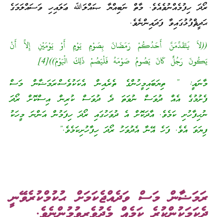
ރޯދަ ހިފުމެއްނުވެއެވެ. މާތް ނަބިއްޔާ ޞައްލަﷲ ޢަލައިހި ވަސައްލަމަގެ
ޙަދީޘްފުޅުގައިވާ ފަދައިންނެވެ.
((لاَ يَتَقَدَّمَنَّ أَحَدُكُمْ رَمَضَانَ بِصَوْمِ يَوْمٍ أَوْ يَوْمَيْنِ إِلاَّ أَنْ
يَكُونَ رَجُلٌ كَانَ يَصُومُ صَوْمَهُ فَلْيَصُمْ ذَلِكَ الْيَوْمَ))[4]
މާނައީ: ” ތިޔަބައިމީހުންގެ ތެރެއިން އެކަކުވެސް،ރަމަޟާން މަސް
ފެށުމުގެ އެއް ދުވަސް ނުވަތަ ދެ ދުވަސް ކުރިން އިސްކޮށް ރޯދަ
ނުހިފާހުށި ކަމެވެ. އާދަކޮށް އެ ދުވަހުގައި ރޯދަ ހިފަމުން އަންނަ މީހަކު
ފިޔަވަ އެވެ. ފަހެ އޭނާ އެދުވަހު ރޯދަ ހިފާހުށިކަމެވެ.”
ރަމަޟާން މަސް ވަދެއްޖެކަމަށް ޙުކުމްކުރެވޭނީ
ދެކަމަކުންކުރެ ކަމެއް މެދުވެރިވުމުންނެވެ.