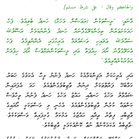
والحاكم وقال : على شرط مسلم]
މާނައީ: “މީސްތަކުން (ރަމަޟާން މަހަށް) ހަނދު ބެލިއެވެ. ފަހެ،
ހަމަކަށަވަރުން ތިމަންކަލޭގެފާނަށް ހަނދު ފެނުނުކަމަށް ރަސޫލުﷲ
ޞައްލަﷲ ޢަލައިހި ވަސައްލަމް އަރިހުގައި ދެންނެވީމެވެ. ފަހެ
އެކަލޭގެފާނު ރޯދަ ހިއްޕަވާ އަދި މީސްތަކުންނަށްވެސް ރޯދަ ހިފުމަށް
އަމުރުކުރެއްވިއެވެ.”
އަދި އެމީހަކަށް ޔަޤީންކަމާއެކު ހަނދު ފެނުނު މީހާ، އެކަމުގެ ޚަބަރު،
ކަމާބެހޭ ފަރާތްތަކަށް ދިނުން ވާޖިބުވެގެންވެއެވެ. ހަމަ އެފަދައިން
ޝައްވާލު މަހުގެ ހަނދާއި ޙައްޖު މަހުގެ ހަނދު ފެނުނު މީހާވެސް
ކަންތައް ކުރުން ވާޖިބުވެގެންވެއެވެ. އެހެނީ މި މަސްތަކަކީ ރޯދައިގެ
ވާޖިބާއި ފިޠްރު ޢީދާއި ޙައްޖުގެ އަޅުކަމާ ގުޅިފައިވާ މަސްތަކެކެވެ.
-ވާޖިބެއް އެކަމަކާނުލާ ނުވާ ކޮންމެކަމަކީ ވާޖިބެކެވެ-