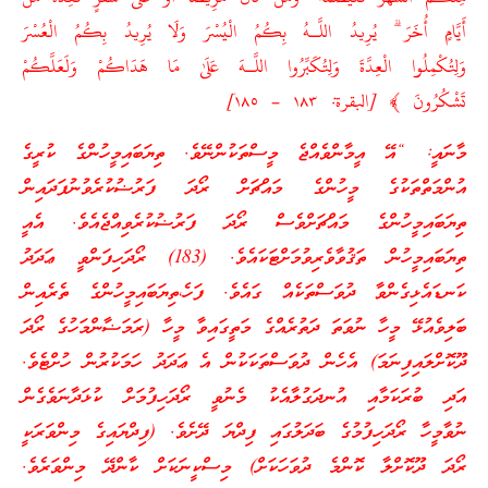
أَيَّامٍ أُخَرَ ۗ يُرِيدُ اللَّـهُ بِكُمُ الْيُسْرَ وَلَا يُرِيدُ بِكُمُ الْعُسْرَ
وَلِتُكْمِلُوا الْعِدَّةَ وَلِتُكَبِّرُوا اللَّـهَ عَلَىٰ مَا هَدَاكُمْ وَلَعَلَّكُمْ
تَشْكُرُونَ ﴾ [البقرة: ۱٨٣ – ۱٨٥]
މާނައީ: “އޭ އީމާންވެއްޖެ މީސްތަކުންނޭވެ. ތިޔަބައިމީހުންގެ ކުރީގެ
އުންމަތްތަކުގެ މީހުންގެ މައްޗަށް ރޯދަ ފަރުޟުކުރެވުނުފަދައިން
ތިޔަބައިމީހުންގެ މައްޗަށްވެސް ރޯދަ ފަރުޟުކުރެވިއްޖެއެވެ. އެއީ
ތިޔަބައިމީހުން ތަޤުވާވެރިވުމަށްޓަކައެވެ. (183) ރޯދަހިފަންވީ ޢަދަދު
ކަނޑައެޅިގެންވާ ދުވަސްތަކެއް ގައެވެ. ފަހެ،ތިޔަބައިމީހުންގެ ތެރެއިން
ބަލިވެއުޅޭ މީހާ ނުވަތަ ދަތުރެއްގެ މަތީގައިވާ މީހާ (ރަމަޟާންމަހުގެ ރޯދަ
ދޫކޮށްލައިފިނަމަ) އެހެން ދުވަސްތަކަކުން އެ ޢަދަދު ހަމަކުރުން ހުށްޓެވެ.
އަދި ބުރަކަމާއި އުނދަގުލާއެކު މެނުވީ ރޯދަހިފުމަށް ކުޅަދާނަވެގެން
ނުވާމީހާ ރޯދަހިފުމުގެ ބަދަލުގައި ފިދްޔަ ދޭށެވެ. (ފިދްޔައިގެ މިންވަރަކީ
ރޯދަ ދޫކޮށްލާ ކޮންމެ ދުވަހަކަށް) މިސްކީނަކަށް ކާންދޭ މިންވަރެވެ.