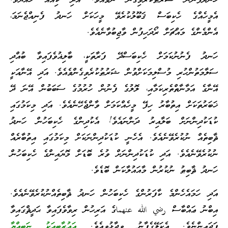
ހަނދުފެނުން ޝަރުޠުކުރެވިގެން ނުވެއެވެ. އަދި ކިއެއް ހެއްޔެވެ.
އެމީހެއްގެ ހެކިބަސް ޤަބޫލުކުރެވޭ މީހަކަށް ހަނދު ފެނިއްޖެނަމަ،
އެންމެންގެ މައްޗަށް ރޯދަހިފުން ވާޖިބުވާނެއެވެ.
ހަނދު ފެނުނުކަމަށް ހެކިބަސްދޭ ފަރާތަކީ، ބާލިޣުވެފައިވާ ބުއްދި
ސަލާމަތުންހުރި މުސްލިމަކަށްވުން ޝަރުޠުކުރެވިގެންވެއެވެ. އަދި އޭނާއަކީ
އޭނާގެ އަމާނާތްތެރިކަމާއި، ލޮލުގެ ފެނުން ހުރުމުގެ ސަބަބުން އޭނަ ދޭ
ޚަބަރުތަކަށް އިތުބާރު ހިފޭ މީހެއްކަމަށް ވާންޖެހޭނެއެވެ. އަދި މިކަމުގައި
ކުޑަކުދިންނަށް ބަލާއިރު ދަންނައެވެ! އެކުދިންގެ ހެކިބަހުން ހަނދު
ޘާބިތެއް ނުކުރެވޭނެއެވެ. އެހެނީ ކުޑަކުދިންނަކަށް މިކަމުގައި އިތުބާރެއް
ނުކުރެވޭނެއެވެ. އަދި ކުޑަކުދިންނަށް ވުރެ ބޮޑަށް މޮޔައިންގެ ހެކިބަހުން
ހަނދު ޘާބިޠު ނުކުރުން މާއައުލާކަން ބޮޑެވެ.
އަދި ހަމައެހެންމެ ކާފަރުންގެ ހެކިބަހުން ހަނދު ޘާބިތެއްނުކުރެވޭނެއެވެ.
އިބްނު ޢައްބާސް رضي الله عنهماގެ އަރިހުން ރިވާވެފައިވާ ޙަދީޘްގައިވާ
ފަދައިންނެވެ. އެކަލޭގެފާނު ވިދާޅުވިއެވެ.
އަޢުރާބީއަކު ނަބިއްޔާ