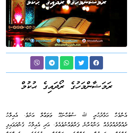
ރަމަޟާންމަހުގެ ރޯދައިގެ ޙުކުމް
އެންމެހާ ޙަމްދުހުރީ ﷲ ސުބުޙާނަހޫ ވަތަޢާލާ އަށެވެ. އެއިލާހު
ދެއްވާދެއްވުމެއް މަނާކުރާނެ ފަރާތެއްނުވެއެވެ. އަދި އެއިލާހު ގެންދަވައިފި