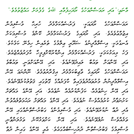
މާނައީ:”އަދި ރަމަޟާންމަހުގެ ރޯދަހިފުމާއި ﷲގެ ގެފުޅަށް ޙައްޖުވުމެވެ.”
ރަމަޟާންމަހުގެ ރޯދައަކީ، ފަރުޟެއްކަމާމެދު ހުރިހާ މުސްލިމުން
އިޖުމާޢުވެއެވެ. އަދި ރޯދައިގެ ފަރުޟުކަމާމެދު ކޮންމެ މުސްލިމަކަށް
އެނގުމަކީ، އިސްލާމްދީނުގެ ޟަރޫރީ ޢިލްމުގެ ތެރެއިން ހިމެނޭ ކަމެކެވެ.
ފަހެ މިއަޅުކަމަކީ، ފަރުޟެއްކަމާމެދު އިންކާރުކޮށްފިމީހާ ކާފަރުވެއްޖެއެވެ.
އަދި އޭނާއަށް ތައުބާ ލައިދެވޭނެއެވެ. އަދި އޭނާއަށްވަނީ ތައުބާވެ
ރަމަޟާންމަހުގެ ރޯދައިގެ ވާޖިބުކަމާމެދު އިޤުރާރުވުމެވެ. ނޫންނަމަ އޭނާ
އިސްލާމްދީނުން މުރުތައްދުވެފައިވާ ކާފަރެއްގެ ގޮތުގައި ޤަތުލުކުރެވޭނެއެވެ.
އަދި އޭނާ ހިނެވުމެއް، ކަފުންކުރުމެއް ނުވެއެވެ. އަދި އޭނާގެ މައްޗަށް
ކަށުނަމާދު ކުރުމެއްވެސް ނުވެއެވެ. އަދި އޭނާގެ މައްޗަށް ރަޙުމަތްލެއްވުން
އެދި ދުޢާ ނުކުރެވޭނެއެވެ. އަދި މުސްލިމުންގެ ގަބުރުސްތާނެއްގައި އޭނާ
ވަޅެއްވެސް ނުލެވޭނެއެވެ. އަދި އޭނާ ކަށްވަޅުކޮނެ ވަޅުލަންވާނީ
މުސްލިމުގެ ޤަބުރުސްތާނާ ދުރުހިސާބެއްގައެވެ. އެއީ އޭނާގެ ގައިން ދުވާ