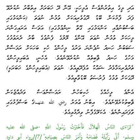
އަދި މީގެ އިތުރުންވެސް އެމީހަކީ، އޭނާ ދޭ ޚަބަރަށް އިތުބާރު ނުކުރެވޭ
ފަދަ ފާޅުކަން ބޮޑު ދޮގުވެރިއަކަށް ވުމުން ނުވަތަ (ކަންކަމުގައި
ބަސްބުނުމާއި ކަންކަމުގައި ގޮތް ނިންމުމުގައި) އަވަސް އަރައިގަންނަ
މީހަކަށް ވުމުން ނުވަތަ އޭނާގެ ލޮލުގެ ފެނުމުގެ ބާރު ދެރަވުމުގެ
ސަބަބުން ހަނދު ނުފެންނަ ވަރުގެ މީހުންގެ ހެކި ބަހަކަށް ރަމަޟާން
މަހުގެ ހަނދު ޘާބިތެއް ނުކުރެވޭނެއެވެ. އެހެނީ، އެބައިމީހުންގެ
ތެދުވެރިކަމާމެދު ޝައްކު އުފެދޭތީއެވެ. ނުވަތަ (އެބައިމީހުންގެ ޚަބަރަކީ)
ދޮގަކަށް ވުމުގެ ފުރުޞަތު ބޮޑުވާތީއެވެ.
އެންމެ މީހެއްގެ ހެކިބަހުން ރަމަޟާންމަސް ވަދެއްޖެކަން
ޘާބިތުކުރެވޭނެއެވެ. އިބްނު ޢުމަރު رضي الله عنهماގެ ބަސްފުޅުގައި
ވާފަދައިންނެވެ. އެކަލޭގެފާނު ވިދާޅުވިއެވެ.
“تَرَاءَى النَّاسُ الْهِلاَلَ فَأَخْبَرْتُ رَسُولَ اللَّهِ -صلى الله عليه
وسلم- أَنِّى رَأَيْتُهُ فَصَامَهُ وَأَمَرَ النَّاسَ بِصِيَامِهِ”[7][رواه أبو داود