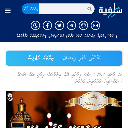
އިތުރަށް ހޯދާ
މި ވެބްސައިޓުގައިވާ ލިޔުންތައް ނަކަލު ކުރާނަމަ މި ވެބްސައިޓަށާއި ލިޔުންތެރިއާއަށް ހަވާލާދެއްވާ!
مَجَالِسُ شَهْرِ رَمَضَانَ – ތިންވަނަ މަޖްލިސް
25 ޖުލައި 2014
/
ރޯދަ
,
ފިޤުހާއި އޭގެ ޢިލްމުތައް
,
ފިޤުހީ މައްސަލަތައް
/
އައްޝައިޚް މުއުތަމިން އަޙްމަދު