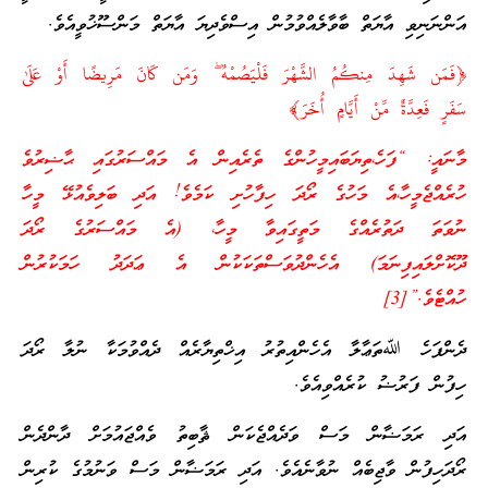
އަންނަނިވި އާޔަތް ބާވާލެއްވުމުން އިސްވެދިޔަ އާޔަތް މަންސޫޚުވީއެވެ.
﴿فَمَن شَهِدَ مِنكُمُ الشَّهْرَ فَلْيَصُمْهُ ۖ وَمَن كَانَ مَرِيضًا أَوْ عَلَىٰ
سَفَرٍ فَعِدَّةٌ مِّنْ أَيَّامٍ أُخَرَ﴾
މާނައީ: “ފަހެ،ތިޔަބައިމީހުންގެ ތެރެއިން އެ މައްސަރުގައި ޙާޟިރުވެ
ހުރެއްޖެމީހާ،އެ މަހުގެ ރޯދަ ހިފާހުށި ކަމެވެ! އަދި ބަލިވެއުޅޭ މީހާ
ނުވަތަ ދަތުރެއްގެ މަތީގައިވާ މީހާ، (އެ މައްސަރުގެ ރޯދަ
ދޫކޮށްލައިފިނަމަ) އެހެންދުވަސްތަކަކުން އެ ޢަދަދު ހަމަކުރުން
ހުއްޓެވެ.”[3]
ދެންފަހެ ﷲތަޢާލާ އެހެންއިތުރު އިޚްތިޔާރެއް ދެއްވުމަކާ ނުލާ ރޯދަ
ހިފުން ފަރުޟު ކުރެއްވިއެވެ.
އަދި ރަމަޟާން މަސް ވަދެއްޖެކަން ޘާބިތު ވެއްޖައުމަށް ދާންދެން
ރޯދަހިފުން ވާޖިބެއް ނުވާނެއެވެ. އަދި ރަމަޟާން މަސް ވަނުމުގެ ކުރިން