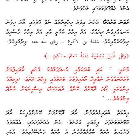
އެންމެ ހެޔޮގޮތްކަމުގައި ލެއްވުނެވެ.
ދެވަނަ މަރުޙަލާ:
އެހެން އިތުރު އިޚްތިޔާރެއް ނެތް ގޮތުގައި ރޯދަ ހިފުން
ކަނޑައެޅިގެން ދިޔައެވެ. އަލް އިމާމު ބުޚާރީ އާއި އަލް އިމާމު މުސްލިމް
ރިވާކުރެއްވިއެވެ. سَلَمَةَ بن الأكوع – رضي الله عنه -ވިދާޅުވިއެވެ.
﴿وَعَلَى الَّذِينَ يُطِيقُونَهُ فِدْيَةٌ طَعَامُ مِسْكِينٍ…﴾
މާނައީ: ” އަދި ބުރަކަމާއި އުނދަގުލާއެކު މެނުވީ ރޯދަހިފުމަށް
ކުޅަދާނަވެގެން ނުވާމީހާ ރޯދަހިފުމުގެ ބަދަލުގައި ފިދްޔަ ދޭށެވެ. (ފިދިޔާގެ
މިންވަރަކީ ރޯދަ ދޫކޮށްލާ ކޮންމެ ދުވަހަކަށް) މިސްކީނަކަށް ކާންދޭ
މިންވަރެވެ… “
މިއާޔަތް ބާވައިލެއްވުމުން، ރޯދަ ދޫކޮށްލަން ބޭނުންވާމީހަކު ރޯދަ
ދޫކޮށްލުމަށްފަހު ފިދްޔަދީ އުޅުނެވެ. ދެން އެއަށްފަހުގައި، އެއާޔަތުގެ
ފަހުގައިވާ އާޔަތް ބާވާލެއްވުމުން އެ އާޔަތް މަންސޫޚުވީއެވެ. އެބަހީ