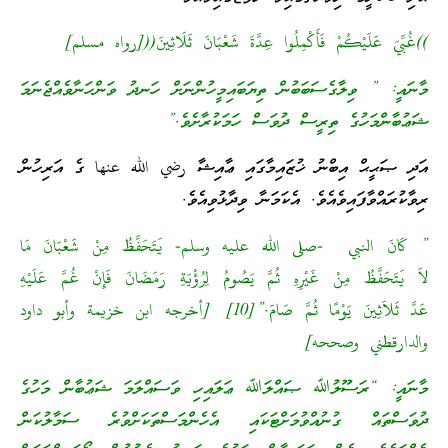
))غُبِّيَ عَلَيْكُمْ فَأَكْمِلُوا عِدَّةَ شَعْبَانَ ثَلَاثِينَ(([رواه مسلم]
މާނައީ: ” ވިލާގެސަބަބުން ތިޔަބައިމީހުންނަށް ހަނދު ވަންހަނާވެއްޖެނަމަ
ޝަޢުބާންމަހުގެ ތިރީސް ދުވަސް ހަމަކުރާށެވެ.”
އަދި ޞަޙީޙް އިބްނު ޚުޒައިމާގައި ޢާއިޝާ رضي الله عنها ގެ އަރިހުން
ރިވާކުރައްވާފައިވެއެވެ. އެކަމަނާ ވިދާޅުވިއެވެ.
” كَانَ النبي -صلى الله عليه وسلم- يَتَحَفَّظُ مِنْ شَعْبَانَ مَا
لاَ يَتَحَفَّظُ مِنْ غَيْرِهِ ثُمَّ يَصُومُ لِرُؤْيَةِ رَمَضَانَ فَإِنْ غُمَّ عَلَيْهِ
عَدَّ ثَلاَثِينَ يَوْمًا ثُمَّ صَامَ.”[10]
[أخرجه ابن خزيمة وأبو داود
والدارقطني وصححه]
މާނައީ: “ރަސޫލުﷲ ޞައްލަﷲ ޢަލައިހި ވަސައްލަމަ ޝަޢުބާން މަހުގެ
ދުވަސްތައް ގުނުއްވުމަށްޓަކައި އެހެންމަސްތަކަށްވުރެ ސަމާލުކަން