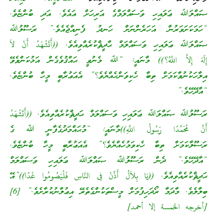
ޞައްލަﷲ ޢަލައިހި ވަސައްލަމްގެ އަރިހަށް އައެވެ. އަދި ބުންޏެވެ.
“ހަމަކަށަވަރުން އަހަރެންނަށް ހަނދު ފެނިއްޖެއެވެ.” ރަސޫލުﷲ
ޞައްލަﷲ ޢަލައިހި ވަސައްލަމް ޙާދީޘްކުރެއްވިއެވެ. ((أَتَشْهَدُ أَنْ لاَ
إِلَهَ إِلاَّ اللَّهُ؟)) މާނައީ: “ﷲ މެނުވީ ޙައްޤުވެގެން އަޅުކަންވެވޭ
އިލާހަކުނުވާކަމަށް ތިބާ ހެކިވަންހެއްޔެވެ؟” އެއަޢުރާބީ މީހާ ބުންޏެވެ.
“އާދޭހޭވެ.”
ރަސޫލުﷲ ޞައްލަﷲ ޢަލައިހި ވަސައްލަމް ޙަދީޘްކުރެއްވިއެވެ. ((أَتَشْهَدُ
أَنَّ مُحَمَّدًا رَسُولُ اللَّهِ))މާނައީ: “މުޙައްމަދުގެފާނީ ﷲ ގެ
ރަސޫލާކަމަށް ތިބާ ހެކިވަމުހެއްޔެވެ؟” އެއަޢުރާބީ މީހާ ބުންޏެވެ.
“އާދޭހޭވެ.” ދެން ރަސޫލުﷲ ޞައްލަﷲ ޢަލައިހި ވަސައްލަމް
ޙަދީޘްކުރެއްވިއެވެ. ((يَا بِلاَلُ أَذِّنْ فِى النَّاسِ فَلْيَصُومُوا غَدًا))”އޭ
ބިލާލެވެ. މާދަމާ ރޯދަހިފުމަށް މީސްތަކުންގެތެރޭ އިޢުލާނުކުރާށެވެ.” [6]
[أخرجه الخمسة إلا أحمد]