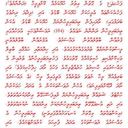
ފަހެ،تطوّع ގެ ގޮތުން އިތުރު ހެޔޮކަމެއް ކޮށްފިމީހާ (ދަންނާށެވެ!)
ފަހެ،އެކަންތައް އެމީހަކަށް ހެޔޮކަން ބޮޑެވެ. އަދި (ފިދްޔަ ދިނުމުގެ
ބަދަލުގައި) ރޯދަހިފުން ތިޔަބައިމީހުންނަށް ހެޔޮކަން ބޮޑެވެ. އެކަން
ތިޔަބައިމީހުން ދަންނާނެ ނަމައެވެ. (184) ރަމަޟާންމަހަކީ، އެމަހެއްގައި
ޤުރުއާން ބާވާލެއްވުން މައްސަރެވެ. އެޤުރުއާން ބާވާލެއްވުނީ
މީސްތަކުންނަށްވާ ތެދުމަގެއްކަމުގައެވެ. އަދި ހިދާޔަތާއި ޙައްޤާއި ބާޠިލް
ވަކިކޮށްދެނިވި ހެކިތަކެއްގެ ގޮތުގައެވެ. ފަހެ،ތިޔަބައިމީހުންގެ ތެރެއިން އެ
މައްސަރުގައި ޙާޟިރުވެ ހުރެއްޖެމީހާ،އެ މަހުގެ ރޯދަ ހިފާހުށިކަމެވެ! އަދި
ބަލިވެއުޅޭ މީހާ ނުވަތަ ދަތުރެއްގެ މަތީގައިވާ މީހާ، (އެ މައްސަރުގެ
ރޯދަ ދޫކޮށްލައިފިނަމަ) އެހެން ދުވަސްތަކަކުން އެ ޢަދަދު ހަމަކުރުން
ހުށްޓެވެ. ﷲތަޢާލާ ތިޔަބައިމީހުންނަށް ލުއިފަސޭހަގޮތް އިރާދަކުރައްވަތެވެ.
އަދި ދަތި އުނދަގޫގޮތް ތިޔަބައިމީހުންނަކަށް އިރާދައެއް ނުކުރައްވަތެވެ.
(މިކަންތައްތައް މިގޮތަށް ކަނޑައަޅުއްވާފައިވަނީ) ތިޔަބައިމީހުން އެ
މައްސަރުގެ ދުވަސްތަކުގެ ޢަދަދު ފުރިހަމަ ކުރުމަށްޓަކައެވެ. އަދި