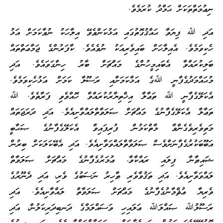
ނިޢުމަތްތަކަށް ޙަމްދު ކުރަމެވެ.
އަދި ﷲ ފިޔަވާ ޙައްޤުގޮތުގައި އަޅުކަންވެވޭ އިލާހަކު ނުވާކަމަށް އަޅު
ހެކިވަމެވެ. އެއިލާހަށް ބައިވެރިއަކު ނުވެއެވެ. ކާފަރުންގެ ޖަމާޢަތްތައް
ބަލިކުރައްވާ އެބައިމީހުންގެ މައްޗަށް ބާރު ހިންގަވައެވެ. އަދި
މުޙައްމަދުގެފާނީ ﷲގެ އަޅާކަމަށާއި ރަސޫލާ ކަމަށް އަޅުހެކިވަމެވެ.
އެކަލޭގެފާނީ ﷲ ތަޢާލާ އިޚްތިޔާރުކުރައްވާ ހޮއްވެވި ފަރާތެވެ. ﷲ
ތަޢާލާ އެކަލޭގެފާނުގެ މައްޗަށް ޞަލަވާތްލައްވާށިއެވެ. އަދި ދަރަޖަތައް
މަތިވެރިވެގެންވާ މާތްކަމުން ފުރިފައިވާ އެކަލޭގެފާނުގެ ޞަޙާބީ
އަބޫބަކުރުގެފާނަށްވެސް ޞަލަވާތްލައްވަވާށިއެވެ. އަދި އެބޭކަލަކަށް ބިރުން
ޝައިޠާނާ ފިލައި ރައްކާވާ، ޢުމަރުގެފާނުގެ މައްޗަށް ޞަލަވާތް
ލައްވަވާށިއެވެ. އަދި ތަޤުވާވެރި ޠާހިރު ނަސަބުގެ ވެރި، އަދި ދެނޫރުގެ
ވެރިޔާ ޢުޘްމާނުގެފާނުގެ މައްޗަށް ޞަލަވާތް ލައްވާށިއެވެ. އަދި
ރަސޫލުﷲ ޞައްލަﷲ ޢަލައިހި ވަސައްލަމްގެ ދަނބިދަރިކަލުން، އަދި