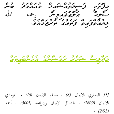
މިފޮތަކީ ފަޟީލަތުއްޝައިޚް މުޙައްމަދު ބުން
ޞާލިޙް އަލްޢުޘައިމީން رحمه الله
ލިޔުއްވާފައިވާ ފޮތެއްގެ ތަރުޖަމާއެވެ.
މަޖާލިސް ޝަހްރު ރަމަޟާންގެ އެހެންބައިތައް
[1] البخاري الإيمان (8) ، مسلم الإيمان (16) ، الترمذي
الإيمان (2609) ، النسائي الإيمان وشرائعه (5001) ، أحمد
(2/93) .