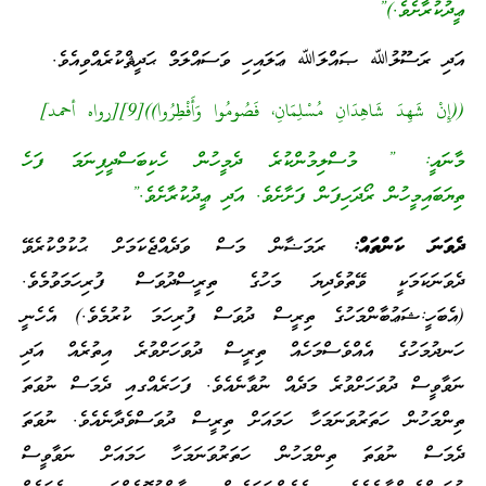
ޢީދުކުރާށެވެ.)”
އަދި ރަސޫލުﷲ ޞައްލަﷲ ޢަލައިހި ވަސައްލަމް ޙަދީޘްކުރެއްވިއެވެ.
((إِنْ شَهِدَ شَاهِدَانِ مُسْلِمَانِ، فَصُومُوا وَأَفْطِرُوا))[9][رواه أحمد]
މާނައީ: ” މުސްލިމުންކުރެ ދެމީހުން ހެކިބަސްދީފިނަމަ ފަހެ
ތިޔަބައިމީހުން ރޯދަހިފަން ފަށާށެވެ. އަދި ޢީދުކުރާށެވެ.”
ދެވަނަ ކަންތައް:
ރަމަޟާން މަސް ވަދެއްޖެކަމަށް ޙުކުމްކުރެވޭ
ދެވަނަކަމަކީ ވޭތުވެދިޔަ މަހުގެ ތިރީސްދުވަސް ފުރިހަމަވުމެވެ.
(އެބަހީ:ޝަޢުބާންމަހުގެ ތިރީސް ދުވަސް ފުރިހަމަ ކުރުމެވެ.) އެހެނީ
ހަނދުމަހުގެ އެއްވެސްމަހެއް ތިރީސް ދުވަހަށްވުރެ އިތުރެއް އަދި
ނަވާވީސް ދުވަހަށްވުރެ މަދެއް ނުވާނެއެވެ. ފަހަރެއްގއި ދެމަސް ނުވަތަ
ތިންމަހުން ހަތަރުވަނަމަހާ ހަމައަށް ތިރީސް ދުވަސްވެދާނެއެވެ. ނުވަތަ
ދެމަސް ނުވަތަ ތިންމަހުން ހަތަރުވަނަމަހާ ހަމައަށް ނަވާވީސް