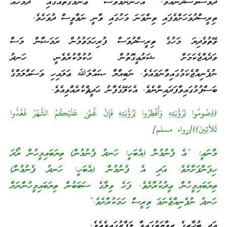
ދުވަސްވެސްދާނެއެވެ. އެހެންނަމަވެސް ޢާންމުގޮތެއްގައި ދެމަހެއް
ތިރީސްދުވަހަށްވެފައި ތިންވަނަ މަހުގައި ވާނީ ނަވާވީސް ދުވަހެވެ.
ވޭތުވެދިޔަ މަހުގެ ތިރީސްދުވަސް ފުރިހަމަވުމުން ރަމަޟާން މަސް
ވަދެއްޖެކަމަށް ޝަރުޢީގޮތުން ޙުކުމްކުރެވެނީ، ހަނދު
ނުފެނިއްޖެކަމުގައިވާނަމައެވެ. ނަބިއްޔާ ޞައްލަﷲ ޢަލައިހި ވަސައްލަމްގެ
ބަސްފުޅުގައިވާފަދައިންނެވެ. އެކަލޭގެފާނު ޙަދީޘްކުރެއްވިއެވެ.
((صُومُوا لِرُؤْيَتِهِ وَأَفْطِرُوا لِرُؤْيَتِهِ فَإِنْ غُمِّىَ عَلَيْكُمُ الشَّهْرُ فَعُدُّوا
ثَلاَثِينَ))[رواه مسلم]
މާނައީ: “އެ ފެނުމުން (އެބަހީ: ހަނދު ފެނުމުން) ތިޔަބައިމީހުން ރޯދަ
ހިފަންފަށާށެވެ. އަދި އެ ފެނުމުން (އެބަހީ: ހަނދު ފެނުމުން)
ތިޔަބައިމީހުން ޢީދުކުރާށެވެ. ފަހެ ވިލާގެ ސަބަބުން ތިޔަބައިމީހުންނަށް
ހަނދު ނުފެނިއްޖެނަމަ ތިރީސް ހަމަކުރާށެވެ.”
އަދި ބުޚާރީގެ ރިވާޔަތުގައިވާ ލަފްޒުގައިވެއެވެ.