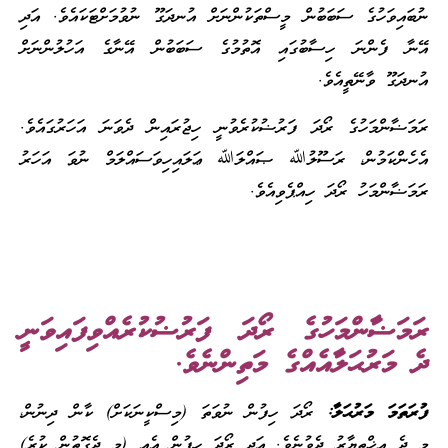
ނުބައިވަހުގެ ސަބަބުން މީސްތަކުންނަށް އުނދަގޫ ނުވުމަށްޓަކައެވެ. އަދި
އޭނާ ފެންނަ ހިސާބުގައި އޮތުމުގެ ސަބަބުން އޭނާގެ އަހުލުންނަށް
އުނދަގޫ ވާނޭތީއެވެ.
ރަމަޟާންމަހުގެ ރޯދަ ފަރުޟުކުރެވުނީ ހިޖުރައިން ދެވަނަ އަހަރުގައެވެ.
އެހެންކަމުން، ރަސޫލުﷲ ޞައްލަﷲ ޢަލައިހިވަސައްލަމް ނުވަ އަހަރު
ރަމަޟާންމަހު ރޯދަ ހިއްޕެވިއެވެ.
ރަމަޟާންމަހުގެ ރޯދަ ފަރުޟުކުރެއްވިފައިވަނީ
ދެ މަރުޙަލާއެއްގެ މަތިންނެވެ.
ފުރަތަމަ މަރުޙަލާ:
ރޯދަ ހިފުން ނުވަތަ (މިސްކީނަކަށް) ކާން ދިނުން،
މި ދެ އިޚްތިޔާރު ދެވުނެވެ. އަދި ރޯދަ ހިފުން އެއީ (މި ދެގޮތުން ކުރެ)