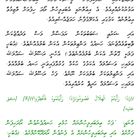
އަމުރުކުރެއްވިއެވެ. އެ އިޢުލާނަކީ އެބައިމީހުން ރޯދަ ހިފުމަށް ލާޒިމުވާ
އިޢުލާނެއް ކަމުގައި އެކަލޭގެފާނު ހަމަޖެއްސެވިއެވެ.
އަދި ޝަރުޢީ ސަބަބުތަކުން ރަމަޟާން މަސް ވަދެއްޖެކަން
ޘާބިޠުވެއްޖެނަމަ، ހަނދުގެ މަންޒިލުތަކުން އެކަން ބެލުމެއްނެތެވެ. (އެބަހީ
ފަލަކީ ގޮތުން އެކަން ބެލުމެއްނެތެވެ.) އެހެނީ ރަސޫލުﷲ ޞައްލަﷲ
ޢަލައިހި ވަސައްލަމް އެކަމުގެ ޙުކުމް ގުޅުވާފައިވަނީ ހަނދު ބެލުމާއެވެ.
އަދި މަންޒިލުތަކަށް ބެލުމަކަށް ނޫނެވެ. ފަހެ ރަސޫލުﷲ ޞައްލަﷲ
ޢަލައިހި ވަސައްލަމް ޙަދީޘް ކުރެއްވިއެވެ.
((إِذَا رَأَيْتُمُ الْهِلَالَ فَصُومُواوَإِذَا رَأَيْتُمُوهُ فَأَفْطِرُوا))[8] [متفق
عليه]
މާނައީ: “ފަހެ ތިޔަބައިމީހުންނަށް ހުޅެވި ހަނދުފެނުމުން، ރޯދަހިފަން
ފަށާށެވެ. އަދި ތިޔަބައިމީހުންނަށް އެ ފެނުމުން ރޯދަދޫކޮށްލާށެވެ. (އެބަހީ: