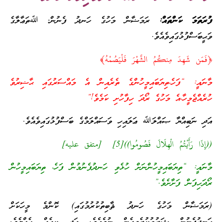
ފުރަތަމަ ކަންތައް:
ރަމަޟާން މަހުގެ ހަނދު ފެނުން؛ ﷲތަޢާލާގެ
ވަޙީބަސްފުޅުގައިވެއެވެ.
﴿فَمَن شَهِدَ مِنكُمُ الشَّهْرَ فَلْيَصُمْهُ﴾
މާނައީ: “ފަހެ،ތިޔަބައިމީހުންގެ ތެރެއިން އެ މައްސަރުގައި ޙާޟިރުވެ
ހުރެއްޖެމީހާ،އެ މަހުގެ ރޯދަ ހިފާހުށި ކަމެވެ!”
އަދި ނަބިއްޔާ ޞައްލަﷲ ޢަލައިހި ވަސައްލަމްގެ ބަސްފުޅުގައިވެއެވެ.
((إِذَا رَأَيْتُمُ الْهِلَالَ فَصُومُوا))[5] [متفق عليه]
މާނައީ: “ތިޔަބައިމީހުންނަށް ހުޅެވި ހަނދުފެނުމުން ފަހެ، ތިޔަބައިމީހުން
ރޯދަހިފަން ފަށާށެވެ.”
(ރަމަޟާން މަހުގެ ހަނދު ޘާބިތުކުރުމުގައި) ކޮންމެ މީހަކަށް