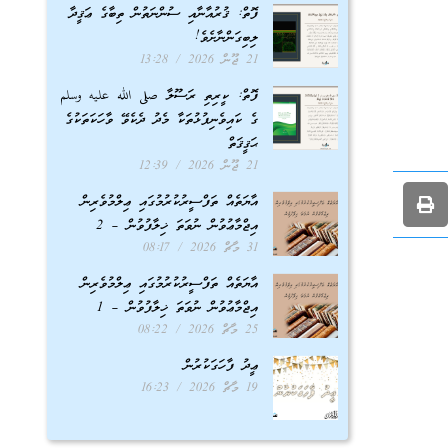
ފޮތް: ޤުރުއާނާއި ސުންނަތުން ތިބާގެ ޢަޤީދާ
ލިބިގަންނާށެވެ!
21 ޖޫން 2026
13:28
ފޮތް: ކީރިތި ރަސޫލާ صلى الله عليه وسلم
ގެ ކައިވެނިފުޅުތަކާ މެދު ދެކެވޭ ވާހަކަތަކުގެ
ޙަޤީޤަތް
21 ޖޫން 2026
12:39
އާޔަތެއް ތަފްސީރުކުރުމުގައި ޢިލްމުވެރިން
އިޖްމާޢުވުން ނުވަތަ ޚިލާފުވުން – 2
31 މާޗް 2026
08:17
އާޔަތެއް ތަފްސީރުކުރުމުގައި ޢިލްމުވެރިން
އިޖްމާޢުވުން ނުވަތަ ޚިލާފުވުން – 1
25 މާޗް 2026
08:22
ޢީދު ފާހަގަކުރުން
19 މާޗް 2026
16:23