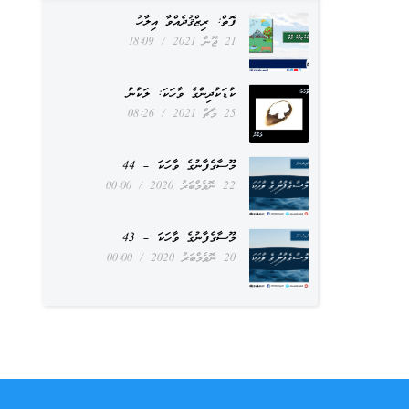
ފޮތް: ރިޒްޤުދެއްވާ އިލާހު
21 ޖޫން 2021
18:09
ކުޑަކުދިންގެ ވާހަކަ: ލަކުނު
25 މާޗް 2021
08:26
މޫސާގެފާނުގެ ވާހަކަ – 44
22 ނޮވެމްބަރު 2020
00:00
މޫސާގެފާނުގެ ވާހަކަ – 43
20 ނޮވެމްބަރު 2020
00:00