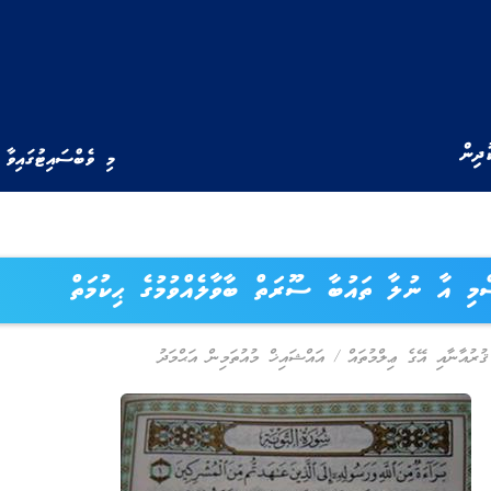
ުދިން
މި ވެބްސައިޓުގައިވާ 
މި އާ ނުލާ ތައުބާ ސޫރަތް ބާވާލެއްވުމުގެ ޙިކުމަތް
ޤުރުއާނާއި އޭގެ ޢިލްމުތައް
/
އައްޝައިޚް މުއުތަމިން އަޙްމަދު