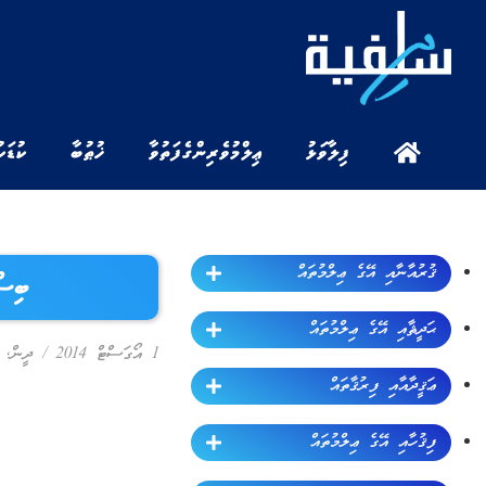
ފިލާވަޅު
ޢިލްމުވެރިންގެ ފަތުވާ
ޚުޠުބާ
ކުޑަކ
ޤުރުއާނާއި އޭގެ ޢިލްމުތައް
ބިސް
ޙަދީޘާއި އޭގެ ޢިލްމުތައް
1 އޯގަސްޓް 2014
/
ދީން
,
ޢަޤީދާއާއި ފިރުޤާތައް
ފިޤުހާއި އޭގެ ޢިލްމުތައް