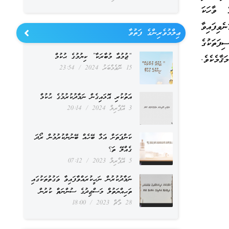
ެ ވާހަކަ
ވިފައިވާ
ޢިލްމުވެރިންގެ ފަތުވާ
ިފަތަކުގެ
“ޖުމުޢާ މުބާރަކާ” ކިޔުމުގެ ޙުކުމް
ޤާމެކެވެ.
15 ނޮވެމްބަރު 2024
23:54
އަތުކުރި އޮޅައިގެން ނަމާދުކުރުމުގެ ޙުކުމް
3 އޭޕްރިލް 2024
20:14
ކަންފަތަށް އަޅާ ބޭހެއް ބޭނުންކުރުމުން ރޯދަ
ގެއްލޭ ތަ؟
5 އޭޕްރިލް 2023
07:12
ނަމާދުކުރުން ނަހީކުރައްވާފައިވާ ވަގުތުތަކުގައި
ތަޙިއްޔަތުލް މަސްޖިދުގެ ސުންނަތް ކުރުން
28 މާޗް 2023
18:00