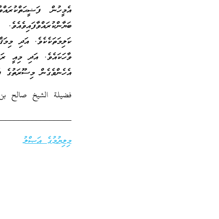
އެމީހުން ފަޟީޙަތްކުރައްވ
ބަޔާންކުރައްވާފައިވެއެވެ
ކަލިމަތަކެކެވެ. އަދި މިމަޤ
ވާހަކައެވެ. އަދި މިއީ ރަޙ
އެހެންވެގެން މިސޫރަތުގެ ފެ
فضيلة الشيخ صالح بن 
_________________
މިލިޔުމުގެ އަޞްލު