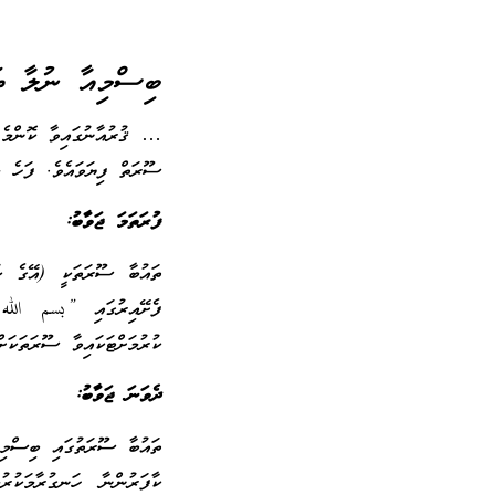
ބިސްމިއާ ނުލާ ތަ
… ޤުރުއާނުގައިވާ ކޮންމެ ސ
ސޫރަތް ފިޔަވައެވެ. ފަހެ މި
ފުރަތަމަ ޖަވާބު:
ތައުބާ ސޫރަތަކީ (އޭގެ ކު
ފެށޭއިރުގައި ‏”‏بسم الل
ކުރުމަށްޓަކައިވާ ސޫރަތަކަށް
ދެވަނަ ޖަވާބު:
ތައުބާ ސޫރަތުގައި ބިސްމި 
ކާފަރުންނާ ހަނގުރާމަކުރު