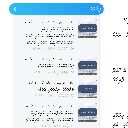
ފިލާވަޅު
؟
مادة التوحيد ٦ (ف 2 ، د 12 –
ކަނޑައެޅިގެން ވަކި މީހަކީ
ެ. ތައުބާ
ސުވަރުގެވަންތަވެރިއެއް ކަމުގައި ނުވަތަ
ނަރަކަވަންތަވެރިއެއް ކަމުގައި ބުނުން)
30 ނޮވެމްބަރު 2024
02:00
مادة التوحيد ٦ (ف 2 ، د 11 –
ޤިޔާމަތްދުވަހުގެ ކަންތައްތައް)
އެސޫރަތް
28 ފެބްރުއަރީ 2023
17:02
ފުރިހަމަ
مادة التوحيد ٦ (ف 2 ، د 10 –
ކަށްވަޅުގެ ނިޢުމަތާއި ޢަޛާބު)
17 އޮކްޓޯބަރު 2022
14:37
مادة التوحيد ٦ (ف 2 ، د 9 –
ޞައްޙަ ޙަދީޘްތަކުގައި ވާރިދުފައިވާ
 ޖިހާދާއި
ކަންތައްތަކަށް އީމާންވުމުގެ ވާޖިބުކަން)
ާއި އަދި
31 ޖުލައި 2022
10:24