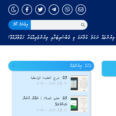
އިތުރަށް ހޯދާ
ލިޔުންތައް ނަކަލު ކުރާނަމަ މި ވެބްސައިޓަށާއި ލިޔުންތެރިއާއަށް ހަވާލާދެއްވާ!
ފަހުގެ ލިޔުންތައް
ފޮތް: شرح العقيدة الواسطية
21 ޖޫން 2026
13:54
ފޮތް: تعليم الصلاة | ނަމާދު ކުރަން
ދަސްކުރަމާ
21 ޖޫން 2026
13:40