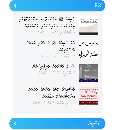
ޚުޠުބާ
ނަބިއްޔާ ﷺ އެކަލޭގެފާނުގެ އުންމަތަށްޓަކައި
ބިރުފުޅުގެން ވަޑައިގެންނެވި ކަންތައްތައް
5 ފެބްރުއަރީ 2023
18:45
މާތް ނަބިއްޔާ ﷺ ގެ ވަދާޢީ ޚުތުބާގެ
އުސްއަލިތައް
21 ޖުލައި 2021
23:12
ﷲ ގެ ގެކޮޅުތައް މަތިވެރިކުރުން
4 އޭޕްރިލް 2021
23:07
މުސްލިކަމު އޭނާގެ އަޚުންގެ މައްޗަށް
އަދާކޮށްދޭންޖެހޭ ޙައްޤުތައް
22 ޑިސެމްބަރު 2018
00:00
ކުޑަކުދިން