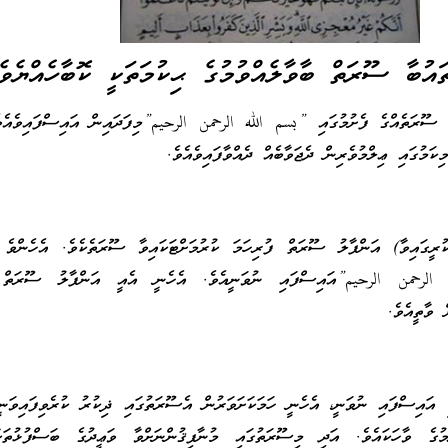
އުބާ ސޫރަތް ބާވާލެއްވުމުގެ ޙިކުމަތަކީ ކޮބާހެއްޔެވެ
ޫރަތެއްގެ ފެށުމުގައި ‏”‏بسم الله الرحمن الرحيم‏”މިފަދައިން އައިސްފައިވެއެވ
ކަމުގައި ޢިލްމުވެރިން ދެޖަވާބެއް ދެއްވާފައިވެއެވެ.
ރީގައިވާ) އަންފާލު ސޫރަތް ފުރިހަމަ ކުރުމަށްޓަކައިވާ ސޫރަތެކެވެ. އެހެންވެ 
ه الرحمن الرحيم‏”އައިސްފައި ނުވަނީއެވެ. އެހެނީ އެއީ އަންފާލު ސޫރަތް 
 ވާތީއެވެ.
އައިސްފައި ނުވަނީ، އެހެނީ ހަމަކަށަވަރުން އެސޫރަތުގައި ޛިކުރު ކުރެވިފައިވަނީ
މުގެ ވާހަކައެވެ. އަދި މިސޫރަތުގައި މުނާފިޤުންނަށްވާ ވަޢީދުގެ ބަސްފުޅުތަކ