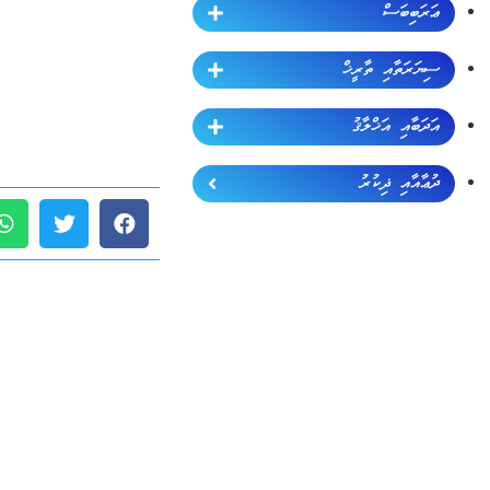
ޢަރަބިބަސް
ސިޔަރަތާއި ތާރީޚް
އަދަބާއި އަޚްލާޤު
ދުޢާއާއި ޛިކުރު