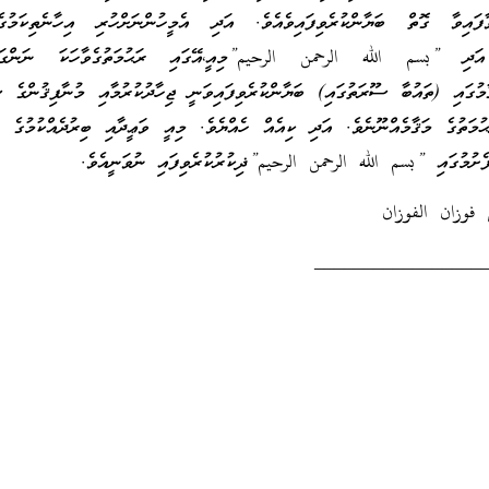
ާފައިވާ ގޮތް ބަޔާންކުރެވިފައިވެއެވެ. އަދި އެމީހުންނަށްހުރި އިހާނެތިކަމުގ
. އަދި ‏”‏بسم الله الرحمن الرحيم‏”މިއީ،އޭގައި ރަޙުމަތުގެވާހަކަ ނަންގަނެ
ާމުގައި (ތައުބާ ސޫރަތުގައި) ބަޔާންކުރެވިފައިވަނީ ޖިހާދުކުރުމާއި މުނާފިޤުންގެ ސ
ުމަތުގެ މަޤާމެއްނޫނެވެ. އަދި ކިއެއް ހެއްޔެވެ. މިއީ ވަޢީދާއި ބިރުދެއްކުމުގެ މަ
ށުމުގައި ‏”‏بسم الله الرحمن الرحيم‏”ޛިކުރުކުރެވިފައި ނުވަނީއެވެ.
فوزان الفوزان
_________________