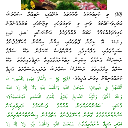
(10) މި ކަލިމަތަކުގެ މާތްކަމުގެ ތެރޭގައި؛ ނަބިއްޔާ ޞައްލަﷲ
ޢަލަހިވަސައްލަމަ ވަނީ މި ކަލިމަތަކަކީ މީޒާނުގައި ބަރުވެގެންވާނެ
ކަލިމަތަކެއްކަމުގެ ޚަބަރު ދެއްވާފައެވެ. އަންނަސާއީ ‘عمل اليوم
والليلة’ އޭ ކިޔުނު ފޮތުގައާއި، އިބްނު ޙިއްބާން އެކަލޭގެފާނުގެ
ޞަޙީޙުގައާއި، އަލްޙާކިމާއި އެނޫންވެސް ބޭކަލުން އަބޫ ސަލްމާ
ރަޟިޔަﷲ ޢަންހުގެ ކިބައިން ރިވާކުރައްވާފައިވާ ޙަދީޘްގައިވެއެވެ. އަބޫ
ސަލްމާ ވިދާޅުވިއެވެ. ރަސޫލުﷲ ޞައްލަﷲ ޢަލައިހިވަސައްލަމަ ޙަދީޘް
ކުރައްވަނިކޮށް ތިމަން އެހީމެވެ.
((بَخٍ بَخٍ – وَأَشَارَ بِيَدِهِ بِخَمْسٍ- مَا
أَثْقَلَهُنَّ فِي الْمِيزَانِ: سُبْحَانَ اللَّهِ، وَالْحَمْدُ لِلَّهِ، وَلا إِلَهَ إِلا اللَّهُ،
وَاللَّهُ أَكْبَرُ، وَالْوَلَدُ الصَّالِحُ يُتَوَفَّى لِلْمَرْءِ الْمُسْلِمِ فَيَحْتَسِبُهُ)).
މާނައީ: “ބަޔާންކުރައްވަން އުޅުއްވާ ފަސްކަމުގެ މަތިވެރިކަން
ބަޔާންކުރެއްވުމުގެ ގޮތުން އެކަލޭގެފާނުގެ އަތްޕުޅުން އިޝާރާތްކުރެއްވިއެވެ.
(އަދި ޙަދީޘް ކުރެއްވިއެވެ.) سُبْحَانَ اللَّهِ، وَالْحَمْدُ لِلَّهِ، وَلا إِلَهَ إِلا