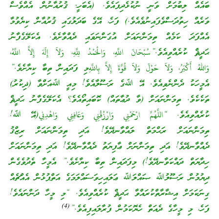
ބައެއް ލިބުމަށް ވަނީ ނުކުޅެދިފައެވެ. (އެބަހީ؛ ޤުރުއާނުން އެއްވެސް
ވަރެއް ހިތުދަސްވެފައިނުވެއެވެ.) ފަހެ، އޭގެ ބަދަލުގައި ޤުރުއާން ކިޔެވުމާ
އެއްފަދަ ކަމެއް ތިމަންނައަށް އުގަންނަވައި ދެއްވާށެވެ. އެކަލޭގެފާނު
ޙަދީޘް ކުރެއްވިއެވެ.”سُبْحَانَ اللَّهِ، وَالْحَمْدُ لِلَّهِ، وَلاَ إِلَهَ إِلاَّ اللَّهُ،
وَاللهُ أَكْبَرُ، وَلاَ حَوْلَ وَلاَ قُوَّةَ إِلاَّ بِاللَّهِމި ފަދައިން ތިބާ ކިޔާށެވެ.”
އެމީހަކު ދެންނެވިއެވެ. އޭ ﷲގެ ރަސޫލާއެވެ! މިއީ ﷲއަށްވާ (ޛިކުރު)
ތަކެކެވެ. ތިމަންނައަށް (ވާ ދުޢާތައް) ކޮބައިތޯއެވެ؟ އެކަލޭގެފާނު ޙަދީޘް
ކުރެއްވިއެވެ. “اللَّهُمَّ ارْحَمْنِي وَارْزُقْنِي وَعَافِنِي وَاهْدِنِي(އޭ ﷲ!
ތިމަންނައަށް ރަޙްމަތް ލައްވާނދޭވެ! އަދި ތިމަންނައަށް ރިޒްޤު
ދެއްވާނދޭވެ! އަދި ތިމަންނަށް ޢާފިޔަތު ދެއްވާނދޭވެ! އަދި ތިމަންނައަށް
ހިދާޔަތް ދައްކަވާނދޭވެ!) މިފަދައިން ތިބާ ކިޔާށެވެ.” އެމީހާ ތެދުވެގެން
ދިޔުމުން ރަސޫލުﷲ ޞައްލަﷲ ޢަލައިހިވަސައްލަމަގެ އަތްޕުޅުން އެއްޗެއް
ގިނަކަމަށް އިޝާރާތްކުރައްވާ ޙަދީޘް ކުރެއްވިއެވެ. “މި މީހާ ދަންނައެވެ!
(4)
ފަހެ، މި މީހާގެ ދެއަތް ހެޔޮކަމުން ފުރާލައިފިއެވެ.”