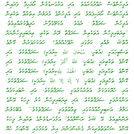
އެމީހުންވެސް ނަމާދުކުރެއެވެ. އަދި އަޅުގަނޑުމެން ރޯދަހިފާ ފަދައިން
އެމީހުންވެސް ރޯދަހިފައެވެ. އަދި އެމީހުންގެ މުދަލުން އިތުރުވާ ތަކެތިން
އެމީހުން ޞަދަޤާތް ދެއެވެ. އެކަލޭގެފާނު ޙަދީޘްކުރެއްވިއެވެ.
“ތިޔަބައިމީހުން އެތަކެތިން ޞަދަޤާތް ދޭނެ ތަކެތި، ތިޔަބައިމީހުންނަށް
މާތްﷲ ލެއްވި ކަމުގައި ނުވޭހެއްޔެވެ؟ ހަމަކަށަވަރުން ކޮންމެ
ތަސްބީޙައަކީ (އެބަހީ: سُبْحَانَ اللَّهِ ކިޔުމަކީ) ޞަދަޤާތެކެވެ. އަދި
ކޮންމެ ތަކްބީރަކީ (އެބަހީ: اللهُ أَكْبَرُ ކިޔުމަކީ) ޞަދަޤާތެކެވެ. އަދި
ކޮންމެ ތަޙްމީދަކީ (އެބަހީ: الْحَمْدُ لِلَّهِކިޔުމަކީ) ޞަދަޤާތެކެވެ. އަދި
ކޮންމެ ތަހްލީލަކީ (އެބަހީ: لا إِلَهَ إِلا اللَّهُ ކިޔުމަކީ) ޞަދަޤާތެކެވެ.
އަދި ހެޔޮކަމަކަށް އަމުރުކުރުމަކީ ޞަދަޤާތެކެވެ. އަދި ނުބައިކަމެއް
މަނާކުރުމަކީ ޞަދަޤާތެކެވެ. އަދި ތިޔަބައިމީހުން ކުރެ މީހަކު އޭނާގެ
ޙަލާލު އަނބިމީހާއާއެކުގައި ޖިމާޢުވުމަކީ ޞަދަޤާތެކެވެ.” އެބޭކަލުން
ދެންނެވިއެވެ. އޭ ﷲގެ ރަސޫލާއެވެ! އަޅުގަނޑުމެންގެ ތެރެއިން މީހަކު
އޭނާގެ ޝަހްވަތްތެރިކަން ގެނެސްގަންނަ އިރު، އެކަމުގައި އޭނާއަށް ހެޔޮ