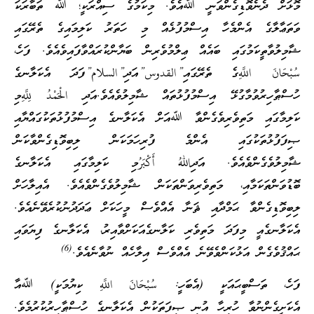
މޮޅަށް ދެނެވޮޑިގެންވަނީ ﷲއެވެ. މިކަމުގެ ސިއްރަކީ؛ ﷲ ތަބާރަކަ
ވަތަޢާލާގެ އެންމެހާ އިސްމުފުޅެއް މި ހަތަރު ކަލިމައިގެ ތެރޭގައި
ޝާމިލުވާތީކަމުގައި ބައެއް ޢިލްމުވެރިން ބަޔާންކުރައްވާފައިވެއެވެ. ފަހެ،
سُبْحَانَ اللَّهِގެ ތެރޭގައި”القدوس”އަދި”السلام”ފަދަ އެކަލާނގެ
ހުސްޠާހިރުވުމާގުޅޭ އިސްމުފުޅުތައް ޝާމިލުވެއެވެ.އަދި الْحَمْدُ لِلَّهِމި
ކަލިމާގައި މަތިވެރިވެގެންވާ ﷲއަށް އެކަލާނގެ އިސްމުފުޅުތަކުގައްޔާއި
ޞިފަފުޅުތަކުގައި އެންމެ ފުރިހަމަކަން ލިބިވޮޑިގެންވާކަން
ޝާމިލުވެގެންވެއެވެ. އަދިاللهُ أَكْبَرُމި ކަލިމާގައި އެކަލާނގެ
ބޮޑުވަންތަކަމާއި، މަތިވެރިވަންތަކަން ޝާމިލުވެގެންވެއެވެ. އެއިލާހަށް
ލިބިވޮޑިގެންވާ ޙަމްދާއި ޘަނާ އެއްވެސް މީހަކަށް ޢަދަދުނުކުރެވޭނެއެވެ.
އެކަލާނގެއީ މިފަދަ މަތިވެރި ކަލާނގެއަކަށްވާއިރު، އެކަލާނގެ ފިޔަވައި
(6)
ޙައްޤުވެގެން އަޅުކަންވެވޭނެ އެއްވެސް އިލާހެއް ނުވާނެއެވެ.
ފަހެ، ތަސްބީޙައަކީ (އެބަހީ: سُبْحَانَ اللَّهِ ކިޔުމަކީ) ﷲއާ
އެކަށީގެންނުވާ ހުރިހާ އުނި ޞިފަތަކުން އެކަލާނގެ ހުސްޠާހިރުކުރުމެވެ.