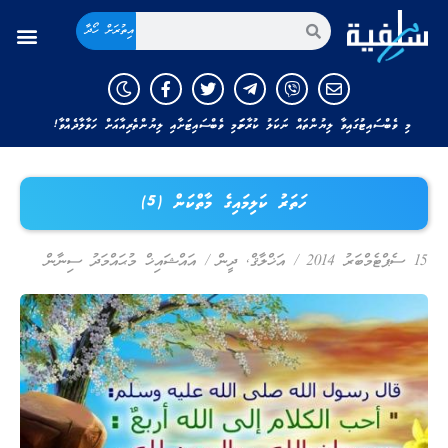
އިތުރަށް ހޯދާ
މި ވެބްސައިޓުގައިވާ ލިޔުންތައް ނަކަލު ކުރާނަމަ މި ވެބްސައިޓަށާއި ލިޔުންތެރިއާއަށް ހަވާލާދެއްވާ!
ހަތަރު ކަލިމައިގެ މާތްކަން (5)
15 ސެޕްޓެމްބަރު 2014
/
އަޚްލާޤް
,
ދީން
/
އައްޝައިޚް މުޙައްމަދު ސިނާން