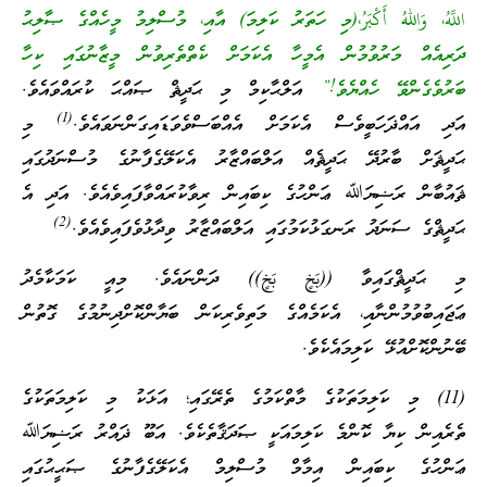
اللَّهُ، وَاللهُ أَكْبَرُ،(މި ހަތަރު ކަލިމަ) އާއި، މުސްލިމު މީހެއްގެ ޞާލިޙު
ދަރިއެއް މަރުވުމުން އެމީހާ އެކަމަށް ކެތްތެރިވުން މީޒާނުގައި ކިހާ
ބަރުވެގެންވޭ ހެއްޔެވެ!”
އަލްޙާކިމް މި ޙަދީޘް ޞައްޙަ ކުރައްވައެވެ.
(1)
އަދި އައްޛަހަބީވެސް އެކަމަށް އެއްބަސްވެވަޑައިގަންނަވައެވެ.
މި
ޙަދީޘަށް ބާރުދޭ ޙަދީޘެއް އަލްބައްޒާރު އެކަލޭގެފާނުގެ މުސްނަދުގައި
ޘައުބާން ރަޟިޔަﷲ ޢަންހުގެ ކިބައިން ރިވާކުރައްވާފައިވެއެވެ. އަދި އެ
(2)
ޙަދީޘްގެ ސަނަދު ރަނގަޅުކަމުގައި އަލްބައްޒާރު ވިދާޅުވެފައިވެއެވެ.
މި ޙަދީޘްގައިވާ ((بَخٍ بَخٍ)) ދަންނައެވެ. މިއީ ކަމަކާމެދު
ޢަޖައިބުވުމުންނާއި، އެކަމެއްގެ މަތިވެރިކަން ބަޔާންކޮށްދިނުމުގެ ގޮތުން
ބޭނުންކޮށްއުޅޭ ކަލިމައެކެވެ.
(11) މި ކަލިމަތަކުގެ މާތްކަމުގެ ތެރޭގައި؛ އަޅަކު މި ކަލިމަތަކުގެ
ތެރެއިން ކިޔާ ކޮންމެ ކަލިމައަކީ ޞަދަޤާތެކެވެ. އަބޫ ޛައްރު ރަޟިޔަﷲ
ޢަންހުގެ ކިބައިން އިމާމް މުސްލިމް އެކަލޭގެފާނުގެ ޞަޙީޙުގައި