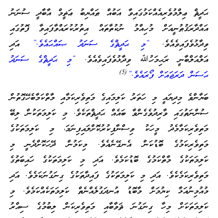
ޙަދީޘް ޢިލްމުވެރިއެއްކަމުގައިވާ އަބުއް ޠައްޔިބު ޢަޡީމް އާބާދީ ސުނަނު
އައްދާރަޤުޠުނީއަށް މުހިއްމު ނުކުތާތައް އިތުރުކުރައްވާފައިވާ ފޮތުގައި
ވިދާޅުވެފައިވެއެވެ.
“މި ޙަދީޘްގެ ސަނަދު ޞައްޙައެވެ.”
އަދި
އަލްއަލްބާނީ ރަޙިމަހުﷲ ވިދާޅުވެފައިވެއެވެ.
“މި ޙަދީޘްގެ ސަނަދު
(5)
ޙަސަން ދަރަޖައަށް ފޯރައެވެ.”
ބަޔާންވެ މިދިޔައީ މި ހަތަރު ކަލިމައިގެ މަތިވެރިކަމާއި މާތްކަމާބެހޭގޮތުން
ސުންނަތުގައި ވާރިދުވެގެންވާ ބައެއް ޙަދީޘްތަކެވެ. މި ކަލިމަތަކުން ލިބޭ
މަތިވެރިކަމާމެދު މީހަކު ވިސްނާފިކުރުކޮށްލައިފިނަމަ، މި ކަލިމަތަކުގެ
މަތިވެރިކަމުގެ ބޮޑުކަން އެނގޭނެއެވެ. މިކަމުން ދޭހަކޮށްދެނީ މި
ކަލިމަތަކުގެ މާތްކަމުގެ ބޮޑުކަމެވެ. އަދި މި ކަލިމަތަކުގެ ހައިބަތުގެ
މަތިވެރިކަމެކެވެ. އަދި މި ކަލިމަތަކުގެ ފައިދާތަކުގެ ގިނަގުނަކަމެވެ. އަދި
މުއުމިނުއަޅާ ކިޔުމަށް މާބޮޑު އުނދަގުލެއްނެތް ކަލިމަތަކެއްކަމެވެ. މި
ކަލިމަތަކަށް މިހާ ގިނަގުނަ ޘަވާބާއި މަތިވެރިކަން ލިބުމުގެ ސިއްރު