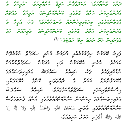
ދަރުމަ ވާނެތޯއެވެ؟ އެކަލޭގެފާނު ޙަދީޘް ކުރެއްވިއެވެ. “އެމީހާގެ އެ
އެދުންވެރިކަން ޙަރާމް ގޮތުގައި ބޭނުންކޮށްފިނަމަ، އެމީހާގެ މައްޗަށް
ފާފަވާނެކަމުގައި ތިޔަބައިމީހުންނަށް އެނގޭހެއްޔެވެ؟ ފަހެ، އެމީހާ އެ
އެދުންވެރިކަން ޙަލާލު ގޮތުގައި ބޭނުންކޮށްފިނަމަ އެމީހާއަށް ހަމަ
(3)
އެފަދައިން ހެޔޮ ދަރުމަ ލިބޭ ހުއްޓެވެ.”
ފަޤީރު ބޭކަލުން ހީފުޅުކުރެއްވީ މުދަލުން މެނުވީ ޞަދަޤާތް ނުކުރެވޭނެ
ކަމަށެވެ. އެހެނީ، އެބޭކަލުން ވަނީ މުދަލުން ޞަދަޤާތްކުރުމަށް
ނުކުޅެދިފައެވެ. ފަހެ، ނަބިއްޔާ ޞައްލަﷲ ޢަލައިހިވަސައްލަމަ
އެބޭކަލުންނަށް ޚަބަރު އެ ދެއްވަވަނީ، ކޮންމެ ހެޔޮކަމަކާއި،
އިޙްސާންތެރިކަމަކީ ޞަދަޤާތެއްކަމުގައެވެ. ނަބިއްޔާ ޞައްލަﷲ
ޢަލައިހިވަސައްލަމަ މިކަންކަން ބަޔާންކޮށްދެއްވުމުގައި އެންމެ ފުރަތަމަވެސް
ބަޔާންކޮށްދެއްވާފައި އެވަނީ سُبْحَانَ اللَّهِ، وَالْحَمْدُ لِلَّهِ، وَلا إِلَهَ إِلا
اللَّهُ، وَاللهُ أَكْبَرُ،މި ހަތަރު ކަލިމައެވެ.