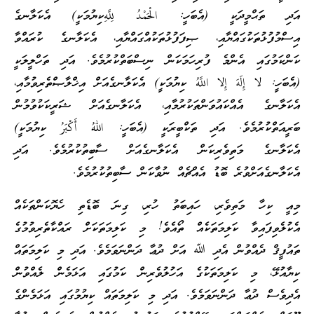
އަދި ތަޙްމީދަކީ (އެބަހީ: الْحَمْدُ لِلَّهِކިޔުމަކީ) އެކަލާނގެ
އިސްމުފުޅުތަކުގައްޔާއި، ޞިފަފުޅުތަކުއްގައްޔާއި، އެކަލާނގެ ކުރައްވާ
ކަންކަމުގައި އެންމެ ފުރިހަމަކަން ނިސްބަތްކުރުމެވެ. އަދި ތަހްލީލަކީ
(އެބަހީ: لا إِلَهَ إِلا اللَّهُ ކިޔުމަކީ) އެކަލާނގެއަށް އިޚްލާޞްތެރިވުމާއި،
އެކަލާނގެ އެއްކައުވަންތަކުރުމާއި، އެކަލާނގެއަށް ޝަރީކަކުވުމުން
ބަރީއަތްކުރުމެވެ. އަދި ތަކްބީރަކީ (އެބަހީ: اللهُ أَكْبَرُ ކިޔުމަކީ)
އެކަލާނގެ މަތިވެރިކަން އެކަލާނގެއަށް ސާބިތުކުރުމެވެ. އަދި
އެކަލާނގެއަށްވުރެ ބޮޑު އެއްޗެއް ނުވާކަން ސާބިތުކުރުމެވެ.
މިއީ ކިހާ މަތިވެރި، ހައިބަތު ހުރި، ގިނަ ބޮޑެތި ހެޔޮކަންތަކެއް
އެކުލެވިފައިވާ ކަލިމަތަކެއް ތޯއެވެ! މި ކަލިމަތަކަށް ރައްކާތެރިވުމުގެ
ތައުފީޤް ދެއްވުން އެދި ﷲ އަށް ދުޢާ ދަންނަވަމެވެ. އަދި މި ކަލިމަތައް
ކިޔާއުޅޭ، މި ކަލިމަތަކުގެ އަހުލުވެރިން ކަމުގައި އަޅަމެން ލެއްވުން
އެދިވެސް ދުޢާ ދަންނަވަމެވެ. އަދި މި ކަލިމަތައް ކިޔުމުގައި އަޅަމެންގެ