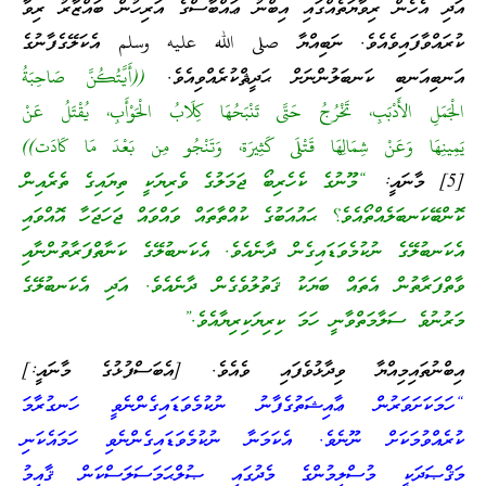
އަދި އެހެން ރިވާޔަތެއްގައި އިބްނު ޢައްބާސްގެ އަރިހުން ބައްޒާރު ރިވާ
ކުރައްވާފައިވެއެވެ. ނަބިއްޔާ صلى الله عليه وسلم އެކަލޭގެފާނުގެ
އަނބިއަނބި ކަނބަލުންނަށް ޙަދީޘްކުރެއްވިއެވެ.
((أَيَّتُكُنَّ صَاحِبَةُ
الْجَمَلِ الأَدْبَبِ، تَخْرُجُ حَتَّى تَنْبَحُهَا كِلَابُ الْحَوْأَبِ، يُقْتَلُ عَنْ
يَمِينِهَا وَعَنْ شِمَالِهَا قَتْلَى كَثِيرَة، وَتَنْجُو مِن بَعْدَ مَا كَادَت))
[5]
މާނައީ:
“މޫނުގެ ކެހެރިބޯ ޖަމަލުގެ ވެރިޔަކީ ތިޔައިގެ ތެރެއިން
ކޮންބޭކަނބަލެއްތޯއެވެ؟ ޙައުއަބުގެ ކުއްތާތައް ވައްވައް ޖަހަޖަހާ އޮއްވައި
އެކަނބުލޭގެ ނުކުމެވަޑައިގެން ދާނެއެވެ. އެކަނބުލޭގެ ކަނާތްފަރާތުންނާއި
ވާތްފަރާތުން އެތައް ބަޔަކު ޤަތުލުވެގެން ދާނެއެވެ. އަދި އެކަނބުލޭގެ
މަރުނުވެ ސަލާމަތްވާނީ ހަމަ ކިރިޔަކިރިޔާއެވެ.”
އިބްނުތައިމިއްޔާ ވިދާޅުވެފައި ވެއެވެ. [އެބަސްފުޅުގެ މާނައީ:]
“ހަމަކަށަވަރުން ޢާއިޝަތުގެފާނު ނުކުމެވަޑައިގެންނެވީ ހަނގުރާމަ
ކުރެއްވުމަކަށް ނޫނެވެ. އެކަމަނާ ނުކުމެވަޑައިގެންނެވި ހަމައެކަނި
މަޤްޞަދަކީ މުސްލިމުންގެ މެދުގައި ޞުލްޙަމަސަލަސްކަން ޤާއިމު