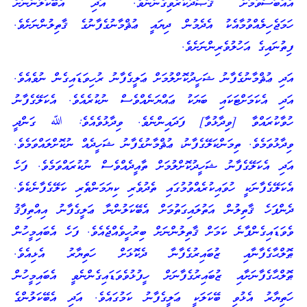
އެއްބަސްވުމަށް ޤަޞްދުކުރެވިގެންނެވެ. އަދި އެބޭކަލުންނަށް
ހަމަޖެހިލެއްވުމާއެކު އެދެމުން ދިޔައީ ޢުޘްމާނުގެފާނުގެ ޤާތިލުންނަށެވެ.
ފިތުނައިގެ އަހުލުވެރިންނަށެވެ.
އަދި ޢުޘްމާނުގެފާނު ޝަހީދުކޮށްލުމަށް ޢަލީގެފާނު ރުހިވަޑައިގެން ނުވެއެވެ.
އަދި އެކަމަށްޓަކައި ބަޔަކު ޢައްޔަނެއްވެސް ނުކުރެއެވެ. އެކަލޭގެފާނު
ހުވާކުރައްވާ [ވިދާޅުވާ] ފަދައިންނެވެ. ވިދާޅުވެއެވެ: ﷲ ގަންދީ
ވިދާޅުވަމެވެ. ތިމަންކަލޭގެފާނު، ޢުޘްމާނުގެފާނު ޝަހީދެއް ނުކޮށްލައްވަމެވެ.
އަދި އެކަލޭގެފާނު ޝަހީދުކޮށްލުމަށް ތާއީދެއްވެސް ނުކުރައްވަމެވެ. ފަހެ
އެކަލޭގެފާނަކީ ހުވައިކުރެއްވުމުގައި ތެދުވެރި ކިޔަމަންތެރި ކަލޭގެފާނެކެވެ.
ދެންފަހެ ޤާތިލުން އަތުލައިގަތުމަށް އެބޭކަލުންނާ ޢަލީގެފާނު އިއްތިފާޤު
ވެވަޑައިގެންފާނެ ކަމަށް ޤާތިލުންނަށް ބިރުހީވެއްޖެއެވެ. ފަހެ އެބައިމީހުން
ޠޮލްޙާގެފާނާއި ޒުބައިރުގެފާނާ ދެކޮޅަށް ހަތިޔާރު އެޅިއެވެ.
ޠޮލްޙާގެފާނަށާއި ޒުބައިރުގެފާނަށް ހީފުޅުވެވަޑައިގެންނެވީ އެބައިމީހުން
ހަތިޔާރު އެޅުވި ބޭކަލަކީ ޢަލީގެފާނު ކަމުގައެވެ. އަދި އެބޭކަލުންގެ