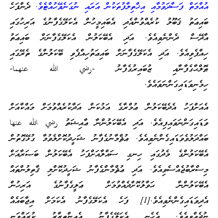
އުއްމަތް ފަސާދަވުމާއި އިޚްތިލާފުތަކުން އަރައި ނުގަނެވޭހުއްޓެވެ.
ދެންފަހެ
ބައިޢަތު ޤަބޫލު ކުރެއްވުންއެދި އެބައިމީހުން އެކަލޭގެފާނުގެ އަރިހުގައި
އާދޭސް ދެންނެވިއެވެ. އަދި އެބޭކަލުން އެކަލޭގެފާނަށް ބައިޢަތު
ހިއްޕެވިއެވެ. އަދި އެކަލޭގެފާނަށް ބައިޢަތުހިއްޕެވި ބޭކަލުންގެ ތެރޭގައި
ޠޮލްޙާގެފާނާއި ޒުބައިރުގެފާނު -رضي الله عنهما-
ހިމެނިވަޑައިގަންނަވައެވެ.
އެއަށްފަހު އެދެބޭކަލުން ޢުމްރާގެ އަޅުކަން އަދާކުރެއްވުމަށް މައްކާއަށް
ވަޑައިގަންނަވައިފިއެވެ. އަދި އެބޭކަލުންނާ ޢާއިޝަތު رضي الله عنها
ބައްދަލުވެވަޑައިގެންނެވިއެވެ. ޢުޘްމާނުގެފާނު ޝަހީދުކޮށްލެވުމާ ގުޅޭގޮތުން
އެބޭކަލުންގެ މެދުގައި ހިނގި ސައްލާއަށްފަހު އެބޭކަލުން ބަޞަރާއަށް
މިސްރާބުޖެއްސެވިއެވެ. އަދި ޢުޘްމާންގެފާނު ޝަހީދުކޮށްލި ޤާތިލުންތައް
އެބޭކަލުންނާ ޙަވާލުކޮށްދެއްވުމަށް ޢަލީގެފާނުގެ އަރިހުން
އެދިވަޑައިގެންނެވިއެވެ.[1] ފަހެ އެކަލޭގެފާނު އެކަމަށް އިޖާބައެއް
ނުދެއްވިއެވެ. އެހެނީ އެކަލޭގެފާނު އެއިންތިޒާރު ކުރައްވަނީ