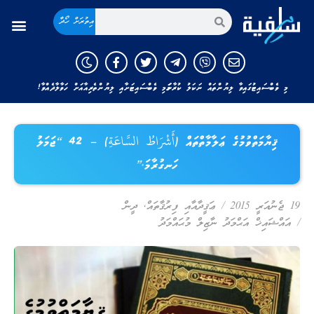
އިތުރަށް ހޯދާ
މި ވެބްސައިޓުގައިވާ ލިޔުންތައް ނަކަލު ކުރާނަމަ މި ވެބްސައިޓަށާއި ލިޔުންތެރިއާއަށް ހަވާލާދެއްވާ!
ޤިޔާމަތްވުމުގެ ޢަލާމާތްތައް (أَشْرَاطُ السَّاعَةِ) – 42 “ޖަމަލު
ހަނގުރާމަ.”
19 ޖެނުއަރީ 2015
/
ޢަޤީދާއާއި ފިރުޤާތައް
,
ދީން
/
އައްޝައިޚް އަޙްމަދު ނާޒިލް މުޙައްމަދު