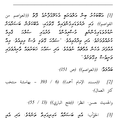
__________________________________________
[1] އަބޫބަކުރު ބިން އަލްޢަރަބީ އެކަލޭގެފާނުގެ ފޮތް ((العواصم من
القواصم)) ގައި ދެކެވަޑައިގެންފައިވާ ގޮތުގައި، އެބޭކަލުން ބަޞަރާއަށް
ނުކުމެވަޑައިގެންނެވީ މުސްލިމުންގެ މެދުގައި ޞުލްޙަ ޤާއިމް
ކުރެއްވުމަށެވެ. އަދި ވިދާޅުވިއެވެ. “ޞައްޙަ ގޮތަކީ ވެސް މިއީއެވެ. މިއާ
އެއްފަދަ އެހެން އެއްޗެއް ނުވެއެވެ. އަދި ޞައްޙަ ޚަބަރުތައް ވާރިދުވެފައި
ވަނީވެސް މިގޮތަށެވެ.”
ބައްލަވާ: ((العواصم)) (ص 151).
[2] ((مسند الإمام أحمد)) (6 / 393 – بهامشة منتخب
كنز العمال).
والحديث حسن. انظر: ((فتح الباري)) (13 / 55).
[3] الحَوْأب: އެއީ ބަޞަރާއާ ކައިރީގައިވާ ތަނެކެވެ. އަދި އެއީ