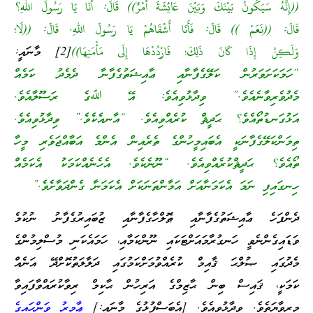
((إِنَّهُ سَيَكُونُ بَيْنَكَ وَبَيْنَ عَائِشَةَ أَمْرٌ)) قَالَ: أَنَا يَا رَسُولَ اللهِ؟
قَالَ: ((نَعَمْ )) قَالَ: فَأَنَا أَشْقَاهُمْ يَا رَسُولَ اللهِ. قَالَ: ((لَا؛
وَلَكِنْ إِذَا كَانَ ذَلِكَ؛ فَارْدُدْهَا إِلَى مَأْمَنِهَا))
[2]
މާނައީ:
“ހަމަކަށަވަރުން ކަލޭގެފާނާއި ޢާއިޝަތުގެފާނާ ދެމެދު ކަމެއް
މެދުވެރިވާނެއެވެ.” ވިދާޅުވިއެވެ: އޭ ﷲގެ ރަސޫލާއެވެ.
އަޅުގަނޑުތޯއެވެ؟ ޙަދީޘް ކުރެއްވިއެވެ. “އާނއެކެވެ.” ވިދާޅުވިއެވެ.
ތިމަންކަލޭގެފާނަކީ އެބައިމީހުންގެ ތެރެއިން އެންމެ އަބާއްޖަވެރި މީހާ
ތޯއެވެ؟ ޙަދީޘްކުރެއްވިއެވެ. “ނޫނެކެވެ. އެހެނެއްކަމަކު އެކަމެއް
ހިނގައިފި ނަމަ އެކަމަނާއަށް އަމާންތަނަކަށް އެކަމަނާ ގެންދަވާށެވެ.”
ދެންފަހެ ޢާއިޝަތުގެފާނާއި ޠޮލްހާގެފާނާއި ޒުބައިރުގެފާނު ނުކުމެ
ވަޑައިގެންނެވީ ހަނގުރާމައަށްޓަކައި ނޫންކަމާއި، ހަމައެކަނި މުސްލިމުންގެ
މެދުގައި ޞުލްޙަ ޤާއިމް ކުރެއްވުމަށްކަމުގައި ދަލާލަތުކޮށްދޭ އަނެއް
ކަމަކީ، ޤައިސް ބިން ޙާޒިމްގެ އަރިހުން ޙާކިމް ރިވާކުރައްވާފައިވާ
މިރިވާޔަތެވެ. ވިދާޅުވިއެވެ. [އެބަސްފުޅުގެ މާނައީ:]
ޢާމިރު ވަންހައިގެ