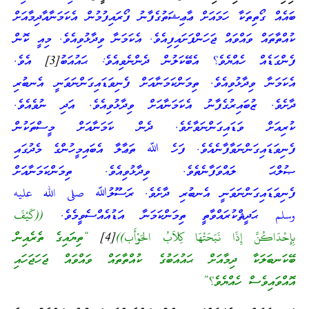
ބައެއް ގޯތިތަކާ ހަމައަށް ޢާޢިޝަތުގެފާނު ފޯރައިފުމުން އެކަމަނާއާދިމާއަށް
ކުއްތާތައް ވައްވައް ޖަހަންފަށައިފިއެވެ. އެކަމަނާ ވިދާޅުވިއެވެ. މިއީ ކޮން
ފެންގަޑެއް ހެއްޔެވެ؟ އެބޭކަލުން ދެންނެވިއެވެ: ޙައުއަބު
[3]
އެވެ.
އެކަމަނާ ވިދާޅުވިއެވެ. ތިމަންކަމަނާއަށް ފެނިވަޑައިގަންނަވަނީ އެނބުރި
ދާށެވެ. ޒުބައިރުގެފާނު އެކަމަނާއަށް ވިދާޅުވިއެވެ. އަދި ނުވެއެވެ.
ކުރިއަށް ވަޑައިގަންނަވާށެވެ. ދެން ކަމަނާއަށް މީސްތަކުން
ފެނިވަޑައިގަންނަވާފާނެއެވެ. ފަހެ ﷲ ތަޢާލާ އެބައިމީހުންގެ މެދުގައި
ޞުލްޙަ ލައްވަފާނެތެވެ. ވިދާޅުވިއެވެ. ތިމަންކަމަނާއަށް
ފެނިވަޑައިގަންނަވަނީ އެނބުރި ދާށެވެ. ރަސޫލުﷲ صلى الله عليه
وسلم ޙަދީޘްކުރައްވާތީ ތިމަންކަމަނާ އަޑުއެއްސެވީމެވެ.
((كَيْفَ
بِإِحْدَاكُنَّ إِذَا نَبَحَتْهَا كِلاَبُ الحَوْأَب))
[4]
“ތިޔައިގެ ތެރެއިން
ބޭކަނބަލަކާ ދިމާއަށް ޙައުއަބުގެ ކުއްތާތައް ވައްވައް ޖަހަޖަހައި
އޮއްވައިވެސް ހެއްޔެވެ؟”