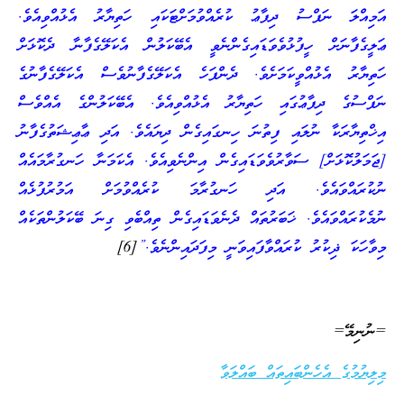
އަމިއްލަ ނަފްސު ދިފާޢު ކުރެއްވުމަށްޓަކައި ހަތިޔާރު އެޅުއްވިއެވެ.
ޢަލީގެފާނަށް ހީފުޅުވެވަޑައިގެންނެވީ އެބޭކަލުން އެކަލޭގެފާނާ ދެކޮޅަށް
ހަތިޔާރު އެޅުއްވީކަމަށެވެ. ދެންފަހެ އެކަލޭގެފާނުވެސް އެކަލޭގެފާނުގެ
ނަފްސުގެ ދިފާޢުގައި ހަތިޔާރު އެޅުއްވިއެވެ. އެބޭކަލުންގެ އެއްވެސް
އިޚްތިޔާރަކާ ނުލައި ފިތުނަ ހިނގައިގެން ދިޔައެވެ. އަދި ޢާޢިޝަތުގެފާނު
[ޖަމަލުކޮޅަށް] ސަވާރުވެވަޑައިގެން އިންނެވިއެވެ. އެކަމަނާ ހަނގުރާމައެއް
ނުކުރައްވައެވެ. އަދި ހަނގުރާމަ ކުރެއްވުމަށް އަމުރުފުޅެއް
ނުމެކުރައްވައެވެ. ޚަބަރުތައް ދެނެވަޑައިގެން ތިއްބެވި ގިނަ ބޭކަލުންތަކެއް
މިވާހަކަ ޛިކުރު ކުރައްވާފައިވަނީ މިފަދައިންނެވެ.”
[6]
=ނުނިމޭ=
މިލިޔުމުގެ އެހެންބައިތައް ބައްލަވާ