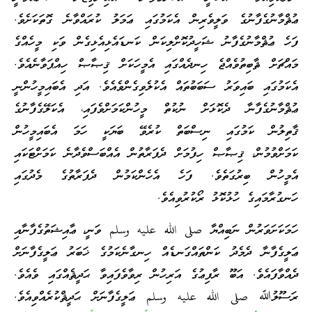
ޢުޘްމާނުގެފާނުގެ ވަލީވެރިން އެކަމުގައި ޢަމަލު ކުރައްވާނެ ގޮތަކަށެވެ.
ފަހެ ޢުޘްމާނުގެފާނު ޝަހީދުކޮށްލިކަން ކަނޑައެޅިއެޅިގެން ވަކި މީހެއްގެ
މައްޗަށް ޘާބިތުވެއްޖެ ހިނދެއްގައި އެމީހަކަށް ޤިޞާޞް ހިއްޕަވާނެއެވެ.
އެކަމުގައި ބައިވަރު ސަބަބުތައް އެކުލެވިގެންވެއެވެ. އަދި އެބައިމީހުންނީ
ޢުޘްމާނުގެފާނާ ދެކޮޅަށް ނުކުތް މީހުންކަމަށްވެފައި، އެކަލޭގެފާނުގެ
ޤާތިލުން ކަމުގައި ނިސްބަތް ކުރެވޭ ބަޔަކީ ހަމަ އެބައިމީހުން
ކަމަށްވުމުން، ޤިޞާޞް ހިފުމަށް ދެފަރާތުން އެއްބަސްވެދާނެ ކަމަށްޓަކައި
އެމީހުން ބިރުގަތެވެ. ފަހެ އެހެންކަމުން ދެފަރާތުގެ މެދުގައި
ހަނގުރާމައިގެ ހުޅުކޮޅު ރޯކުރުވިއެވެ.
ހަމަކަށަވަރުން ނަބިއްޔާ صلى الله عليه وسلم ވަނީ، ޢާއިޝަތުގެފާނާއި
ޢަލީގެފާނާ ދެމެދު ކަންތައްގަނޑެއް ހިނގާނެކަމުގެ ޚަބަރު ޢަލީގެފާނަށް
ދެއްވާފައެވެ. އަބޫ ރާފިޢުގެ އަރިހުން ރިވާވެފައިވާ ޙަދީޘެއްގައި ވެއެވެ.
ރަސޫލުﷲ صلى الله عليه وسلم ޢަލީގެފާނަށް ޙަދީޘްކުރެއްވިއެވެ.