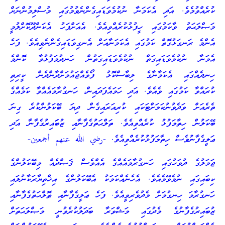
ކުރެއްވުމެވެ. އަދި އެކަމަނާ ނުކުމެވަޑައިގެންނެވުމުގައި މުސްލިމުންނަށް
މަޞްލަޙަތު ވާކަމުގައި ހީފުޅުކުރެއްވިއެވެ. އެއަށްފަހު އެކަންދޫކޮށްލުމީ
އެންމެ ރަނގަޅުގޮތް ކަމުގައި އެކަމަނާއަށް އެނގިވަޑައިގެންނެވިއެވެ. ފަހެ
އެމަނާ ނުކުމެވަޑައިގަތް ނުކުމެވަޑައިގަތުން ހަނދުމަފުޅުވާ ކޮންމެ
ހިނދެއްގައި އެކަމާނާގެ ލިބާސްކޮޅު ފޯވެއްޖައުމަށްދާންދެން ކީރިތި
ކުރައްވާ ކަމުގައި ވެއެވެ. އަދި ހަމައެފަދައިން، ހަނގުރާމައެއްވާ ކަމެއްގެ
ތެރެއަށް ވަދެވުނުކަމަށްޓަކައި ކުރިއަރައިގެން ދިޔަ ބޭކަލުންކުރެ ގިނަ
ބޭކަލުން ހިތާމަފުޅު ކުރެއްވިއެވެ. ތަލްޙަތުގެފާނާއި ޒުބަަައިރުގެފާނާ އަދި
ޢަލީގެފާނުވެސް ހިތާމަފުޅުކުރެއްވިއެވެ. -رضي الله عنهم أجمعين-
ޖަމަލުގެ ދުވަހުގައި ހަނގުރާމައެއްގެ އެއްވެސް ޤަޞްދެއް މިބޭކަލުންގެ
ކިބައިގައި ނުމެވޭމެއެވެ. އެހެނެއްކަމަކު އެބޭކަލުންގެ އިޚްތިޔާރަކާނުލައި
ހަނގުރާމަ ހިނގުމަށް މެދުވެރިވީއެވެ. ފަހެ ޢަލީގެފާނާއި ޠޮލްޙަތުގެފާނާއި
ޒުބައިރުގެފާނުގެ މެދުގައި މަޝްވަރާ ބަދަލުކުރެވުނީ މަޞްލަޙަތަށް