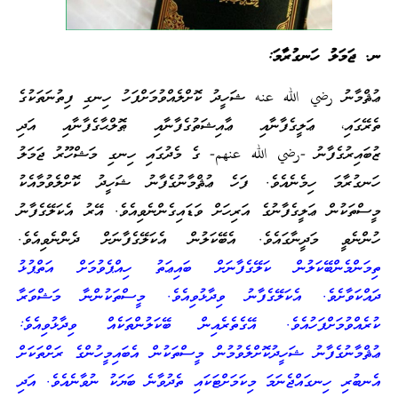
ނ. ޖަމަލު ހަނގުރާމަ:
ޢުޘްމާނު رضي الله عنه ޝަހީދު ކޮށްލެއްވުމަށްފަހު ހިނގި ފިތުނަތަކުގެ
ތެރޭގައި، ޢަލީގެފާނާއި ޢާއިޝަތުގެފާނާއި ޠޮލްޙާގެފާނާއި އަދި
ޒުބައިރުގެފާނު -رضي الله عنهم- ގެ މެދުގައި ހިނގި މަޝްހޫރު ޖަމަލު
ހަނގުރާމަ ހިމެނެއެވެ. ފަހެ ޢުޘްމާނުގެފާނު ޝަހީދު ކޮށްލެވުމާއެކު
މީސްތަކުން ޢަލީގެފާނުގެ އަރިހަށް ވަޑައިގެންނެވިއެވެ. އޭރު އެކަލޭގެފާނު
ހުންނެވީ މަދީނާގައެވެ. އެބޭކަލުން އެކަލޭގެފާނަށް ދެންނެވިއެވެ.
ތިމަންމެންބޭކަލުން ކަލޭގެފާނަށް ބައިޢަތު ހިއްޕެވުމަށް އަތްޕުޅު
ދައްކަވާށެވެ. އެކަލޭގެފާނު ވިދާޅުވިއެވެ. މީސްތަކުންނާ މަޝްވަރާ
ކުރެއްވުމަށްފަހުއެވެ. އޭގެތެރެއިން ބޭކަލުންތަކެއް ވިދާޅުވިއެވެ:
ޢުޘްމާނުގެފާނު ޝަހީދުކޮށްލެވުމުން މީސްތަކުން އެބައިމީހުންގެ ރަށްތަކަށް
އެނބުރި ހިނގައްޖެނަމަ މިކަމަށްޓަކައި ތެދުވާނެ ބަޔަކު ނުވާނެއެވެ. އަދި